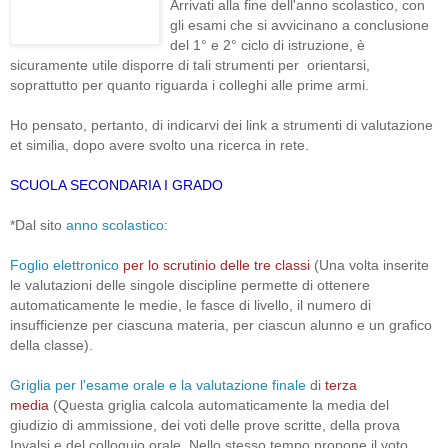
Arrivati alla fine dell'anno scolastico, con
gli esami che si avvicinano a conclusione
del 1° e 2° ciclo di istruzione, è
sicuramente utile disporre di tali strumenti per orientarsi,
soprattutto per quanto riguarda i colleghi alle prime armi.
Ho pensato, pertanto, di indicarvi dei link a strumenti di valutazione
et similia, dopo avere svolto una ricerca in rete.
SCUOLA SECONDARIA I GRADO
*Dal sito
anno scolastico
:
Foglio elettronico
per lo scrutinio delle tre classi
(Una volta inserite
le valutazioni delle singole discipline permette di ottenere
automaticamente le medie, le fasce di livello, il numero di
insufficienze per ciascuna materia, per ciascun alunno e un grafico
della classe).
Griglia per l'esame orale e la valutazione finale
di
terza
media
(Questa griglia calcola automaticamente la media del
giudizio di ammissione, dei voti delle prove scritte, della prova
Invalsi e del colloquio orale. Nello stesso tempo propone il voto