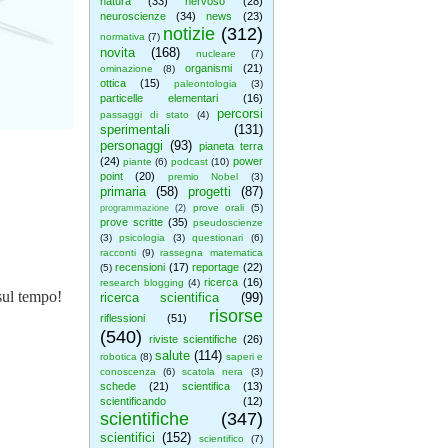
natura
(33)
nervoso
(28)
neuroscienze
(34)
news
(23)
notizie
(312)
normativa
(7)
novita
(168)
nucleare
(7)
organismi
(21)
ominazione
(8)
ottica
(15)
paleontologia
(3)
particelle elementari
(16)
percorsi
passaggi di stato
(4)
sperimentali
(131)
personaggi
(93)
pianeta terra
(24)
power
piante
(6)
podcast
(10)
point
(20)
premio Nobel
(3)
primaria
(58)
progetti
(87)
prove orali
(5)
programmazione
(2)
prove scritte
(35)
pseudoscienze
(3)
psicologia
(3)
questionari
(6)
racconti
(9)
rassegna matematica
recensioni
(17)
reportage
(22)
(5)
ricerca
(16)
research blogging
(4)
sul tempo!
ricerca scientifica
(99)
risorse
riflessioni
(51)
(540)
riviste scientifiche
(26)
salute
(114)
robotica
(8)
saperi e
conoscenza
(6)
scatola nera
(3)
schede
(21)
scientifica
(13)
scientificando
(12)
scientifiche
(347)
scientifici
(152)
scientifico
(7)