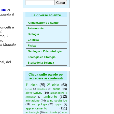
urlu
ci
guarda il
Le diverse scienze
Alimentazione e Salute
oncetti e
Astronomia
i,
Biologia
mo, il
o,
Chimica
Il Modello
Fisica
Geologia e Paleontologia
Ecologia ed Etologia
iti, dei
Storia della Scienza
Clicca sulle parole per
accedere ai contenuti
1° ciclo
(85)
2° ciclo
(63)
acqua
(39)
LUCA
(2)
Spartaco
(1)
alimentazione
(36)
almanacchi e
ambiente
(212)
calendari
(7)
animazione
(44)
anno scolastico
(19)
antropologia
(28)
applet
(3)
apprendimento
(121)
arte
archeologia
(10)
archimede
(4)