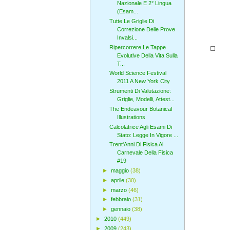
Nazionale E 2° Lingua
(Esam...
Tutte Le Griglie Di
Correzione Delle Prove
Invalsi...
Ripercorrere Le Tappe
Evolutive Della Vita Sulla
T...
World Science Festival
2011 A New York City
Strumenti Di Valutazione:
Griglie, Modelli, Attest...
The Endeavour Botanical
Illustrations
Calcolatrice Agli Esami Di
Stato: Legge In Vigore ...
Trent'Anni Di Fisica Al
Carnevale Della Fisica
#19
►
maggio
(38)
►
aprile
(30)
►
marzo
(46)
►
febbraio
(31)
►
gennaio
(38)
►
2010
(449)
►
2009
(243)