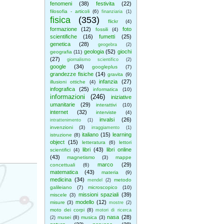
fenomeni
(38)
festivita
(22)
filosofia - articoli
(6)
finanziaria
(1)
fisica
(353)
flickr
(4)
formazione
(12)
foto
fossili
(4)
scientifiche
(16)
fumetti
(25)
genetica
(28)
geogebra
(2)
geologia
(52)
giochi
geografia
(11)
(27)
giornalismo scientifico
(2)
google
(34)
googleplus
(7)
grandezze fisiche
(14)
gravita
(9)
infanzia
(27)
illusioni ottiche
(4)
infografica
(25)
informatica
(10)
informazioni
(246)
iniziative
umanitarie
(29)
interattivi
(10)
internet
(32)
interviste
(4)
invalsi
(26)
intrattenimento
(1)
invenzioni
(3)
irraggiamento
(1)
italiano
(15)
learning
istruzione
(8)
object
(15)
letteratura
(6)
lettori
libri
(43)
libri online
scientifici
(4)
(43)
magnetismo
(3)
mappe
marco
(29)
concettuali
(6)
matematica
(43)
materia
(9)
medicina
(34)
metodo
mendel
(2)
galileiano
(7)
microscopico
(10)
missioni spaziali
(39)
miscele
(3)
modello
(12)
misure
(3)
mostre
(2)
moto dei corpi
(8)
motori di ricerca
nasa
(28)
musei
(8)
musica
(3)
(2)