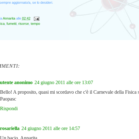
empre aggiornato/a, se lo desideri.
da
Annarita
alle
02:42
sica
,
fumetti
,
risorse
,
tempo
MMENTI:
utente anonimo
24 giugno 2011 alle ore 13:07
Bello! A proposito, quasi mi scordavo che c'è il Carnevale della Fisica 
Paopasc
Rispondi
rosariella
24 giugno 2011 alle ore 14:57
Un bacio, Annarita.