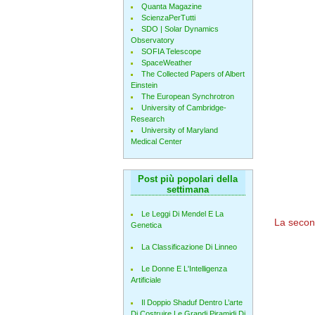
Quanta Magazine
ScienzaPerTutti
SDO | Solar Dynamics
Observatory
SOFIA Telescope
SpaceWeather
The Collected Papers of Albert
Einstein
The European Synchrotron
University of Cambridge-
Research
University of Maryland
Medical Center
Post più popolari della
settimana
Le Leggi Di Mendel E La
La seco
Genetica
La Classificazione Di Linneo
Le Donne E L'Intelligenza
Artificiale
Il Doppio Shaduf Dentro L’arte
Di Costruire Le Grandi Piramidi Di