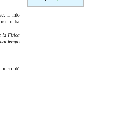
se, il mio
forse mi ha
 la Fisica
dai tempo
 non so più