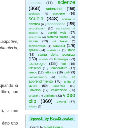
scienze
scienza
(77)
(368)
scienziati
(156)
scoperte
(16)
scolastici
(9)
scuola
(348)
scuola e
secondaria
(159)
didattica
(43)
segnalazioni
(10)
separazione di
servizi web
(27)
miscele
(2)
sistema solare
(20)
sicurezza
(4)
issipative,
sistemi
(33)
siti linkati
(6)
societa
(176)
socialnetwork
(4)
ntimateria,
spazio
(24)
storia
statistiche
(5)
storia della scienza
(38)
(159)
tecnologia
(23)
stradale
(2)
tecnologie
(138)
ted
(15)
telescopi
(16)
temperatura
(17)
tempo
(12)
tettonica
(18)
tool
(29)
unita di
trasformazioni
(6)
apprendimento
(76)
unita di
 quando si
lavoro
(50)
universita
(10)
universo
(12)
valutazione
(36)
 libro, non
video
verifiche
(33)
velocità
(7)
clip
(360)
viventi
(57)
volume
(2)
ti, alcuni
Speech by ReadSpeaker
o dato uno
Speech by
ReadSpeaker