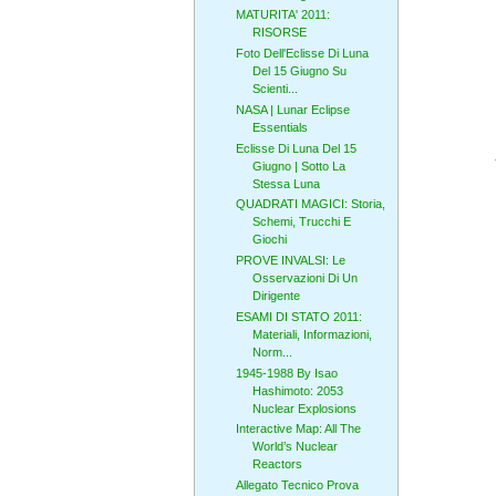
MATURITA' 2011:
RISORSE
Foto Dell'Eclisse Di Luna
Del 15 Giugno Su
Scienti...
NASA | Lunar Eclipse
Essentials
Eclisse Di Luna Del 15
Giugno | Sotto La
Stessa Luna
QUADRATI MAGICI: Storia,
Schemi, Trucchi E
Giochi
PROVE INVALSI: Le
Osservazioni Di Un
Dirigente
ESAMI DI STATO 2011:
Materiali, Informazioni,
Norm...
1945-1988 By Isao
Hashimoto: 2053
Nuclear Explosions
Interactive Map: All The
World’s Nuclear
Reactors
Allegato Tecnico Prova