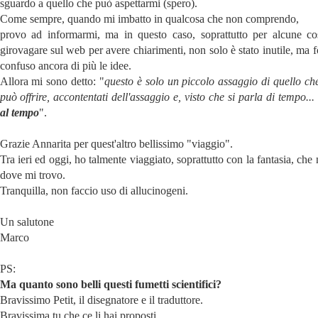
sguardo a quello che può aspettarmi (spero).
Come sempre, quando mi imbatto in qualcosa che non comprendo,
provo ad informarmi, ma in questo caso, soprattutto per alcune co
girovagare sul web per avere chiarimenti, non solo è stato inutile, ma 
confuso ancora di più le idee.
Allora mi sono detto: "
questo è solo un piccolo assaggio di quello che
può offrire, accontentati dell'assaggio e, visto che si parla di tempo...
al tempo
".
Grazie Annarita per quest'altro bellissimo "viaggio".
Tra ieri ed oggi, ho talmente viaggiato, soprattutto con la fantasia, che
dove mi trovo.
Tranquilla, non faccio uso di allucinogeni.
Un salutone
Marco
PS:
Ma quanto sono belli questi fumetti scientifici?
Bravissimo Petit, il disegnatore e il traduttore.
Bravissima tu che ce li hai proposti.