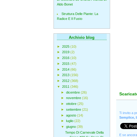
Aldo Bonet
Struttura Delle Piante: La
Radice E Il Fusto
Archivio blog
►
2025
(10)
►
2019
(2)
►
2016
(10)
►
2015
(47)
►
2014
(66)
►
2013
(156)
►
2012
(368)
▼
2011
(346)
►
dicembre
(26)
Scaricat
►
novembre
(16)
►
ottobre
(25)
►
settembre
(21)
Ti invito a 
►
agosto
(14)
Semplice, b
►
luglio
(22)
▼
giugno
(39)
Tempo Di Carnevale Della
E se ancora 