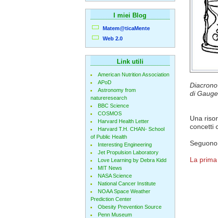
I miei Blog
Matem@ticaMente
Web 2.0
Link utili
American Nutrition Association
APoD
Diacrono
Astronomy from
di Gauge,
natureresearch
BBC Science
COSMOS
Una risor
Harvard Health Letter
concetti 
Harvard T.H. CHAN- School
of Public Health
Seguono d
Interesting Engineering
Jet Propulsion Laboratory
La prima
Love Learning by Debra Kidd
MIT News
NASA Science
National Cancer Institute
NOAA Space Weather
Prediction Center
Obesity Prevention Source
Penn Museum