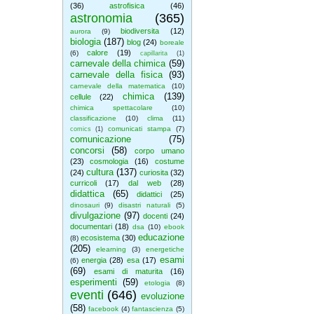
(36)
astrofisica
(46)
astronomia
(365)
biodiversita
(12)
aurora
(9)
biologia
(187)
blog
(24)
boreale
calore
(19)
(6)
capillarita
(1)
carnevale della chimica
(59)
carnevale della fisica
(93)
carnevale della matematica
(10)
chimica
(139)
cellule
(22)
chimica spettacolare
(10)
classificazione
(10)
clima
(11)
comunicati stampa
(7)
comics
(1)
comunicazione
(75)
concorsi
(58)
corpo umano
(23)
cosmologia
(16)
costume
cultura
(137)
(24)
curiosita
(32)
curricoli
(17)
dal web
(28)
didattica
(65)
didattici
(25)
dinosauri
(9)
disastri naturali
(5)
divulgazione
(97)
docenti
(24)
documentari
(18)
dsa
(10)
ebook
educazione
ecosistema
(30)
(8)
(205)
elearning
(3)
energetiche
esami
energia
(28)
esa
(17)
(6)
(69)
esami di maturita
(16)
esperimenti
(59)
etologia
(8)
eventi
(646)
evoluzione
(58)
facebook
(4)
fantascienza
(5)