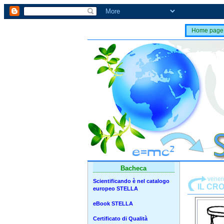
Home page
Bacheca
vener
Scientificando è nel catalogo
IL CRO
europeo STELLA
eBook STELLA
Certificato di Qualità