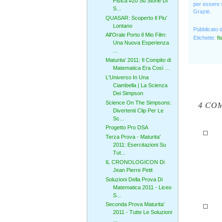
Fisica #20 Su Storie Di
per essere s
S...
Grazie.
QUASAR: Scoperto Il Piu'
Lontano
Pubblicato 
All'Orale Porto Il Mio Film:
Etichette:
fi
Una Nuova Esperienza
...
Maturita' 2011: Il Compito di
Matematica Era Così ...
L'Universo In Una
Ciambella | La Scienza
Dei Simpson
Science On The Simpsons:
4 CO
Divertenti Clip Per Le
Sc...
Progetto Pro DSA
Terza Prova - Maturita'
2011: Esercitazioni Su
Tut...
IL CRONOLOGICON Di
Jean Pierre Petit
Soluzioni Della Prova Di
Matematica 2011 - Liceo
S...
Seconda Prova Maturita'
2011 - Tutte Le Soluzioni
...