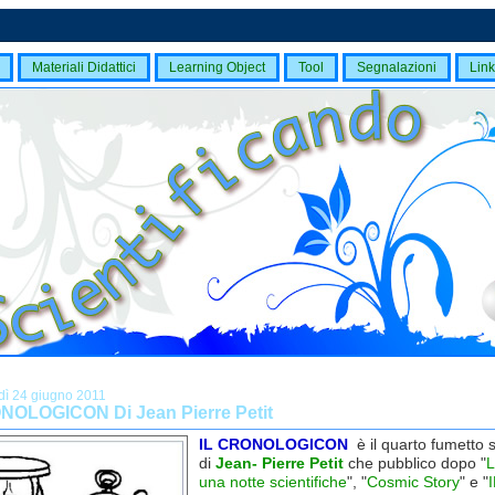
Materiali Didattici
Learning Object
Tool
Segnalazioni
Link
dì 24 giugno 2011
NOLOGICON Di Jean Pierre Petit
IL CRONOLOGICON
è il quarto fumetto s
di
Jean- Pierre Petit
che pubblico dopo "
L
una notte scientifiche
", "
Cosmic Story
" e "
I