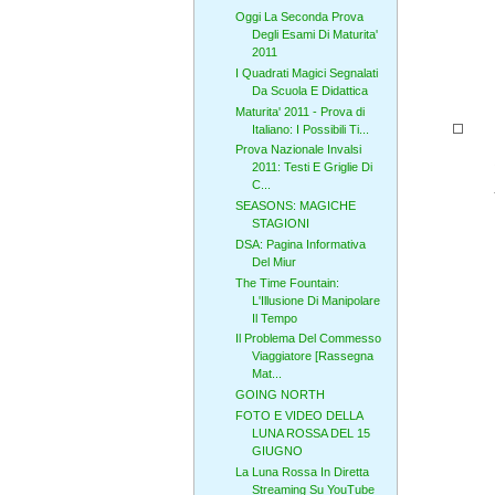
Oggi La Seconda Prova
Degli Esami Di Maturita'
2011
I Quadrati Magici Segnalati
Da Scuola E Didattica
Maturita' 2011 - Prova di
Italiano: I Possibili Ti...
Prova Nazionale Invalsi
2011: Testi E Griglie Di
C...
SEASONS: MAGICHE
STAGIONI
DSA: Pagina Informativa
Del Miur
The Time Fountain:
L'Illusione Di Manipolare
Il Tempo
Il Problema Del Commesso
Viaggiatore [Rassegna
Mat...
GOING NORTH
FOTO E VIDEO DELLA
LUNA ROSSA DEL 15
GIUGNO
La Luna Rossa In Diretta
Streaming Su YouTube