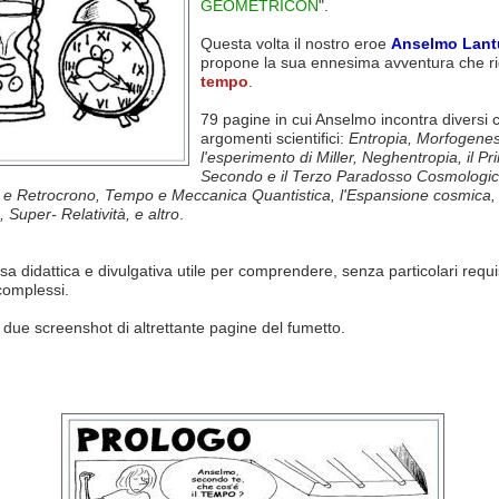
GEOMETRICON
".
Questa volta il nostro eroe
Anselmo Lant
propone la sua ennesima avventura che ri
tempo
.
79 pagine in cui Anselmo incontra diversi c
argomenti scientifici:
Entropia, Morfogenes
l'esperimento di Miller, Neghentropia, il Pri
Secondo e il Terzo Paradosso Cosmologic
 e Retrocrono, Tempo e Meccanica Quantistica, l'Espansione cosmica, 
 Super- Relatività, e altro
.
sa didattica e divulgativa utile per comprendere, senza particolari requis
complessi.
ue screenshot di altrettante pagine del fumetto.