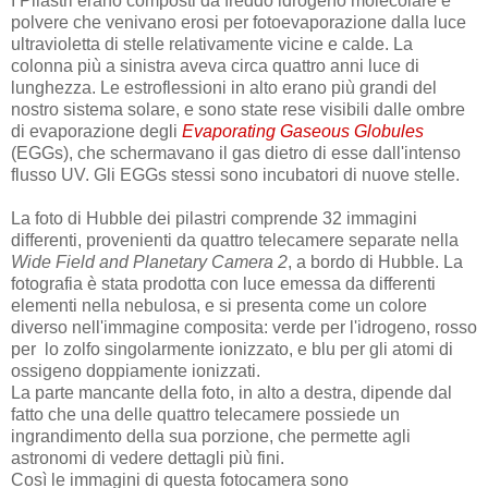
I Pilastri erano composti da freddo idrogeno molecolare e
polvere che venivano erosi per fotoevaporazione dalla luce
ultravioletta di stelle relativamente vicine e calde. La
colonna più a sinistra aveva circa quattro anni luce di
lunghezza. Le estroflessioni in alto erano più grandi del
nostro sistema solare, e sono state rese visibili dalle ombre
di evaporazione degli
Evaporating Gaseous Globules
(EGGs), che schermavano il gas dietro di esse dall'intenso
flusso UV. Gli EGGs stessi sono incubatori di nuove stelle.
La foto di Hubble dei pilastri comprende 32 immagini
differenti, provenienti da quattro telecamere separate nella
Wide Field and Planetary Camera 2
, a bordo di Hubble. La
fotografia è stata prodotta con luce emessa da differenti
elementi nella nebulosa, e si presenta come un colore
diverso nell'immagine composita: verde per l'idrogeno, rosso
per lo zolfo singolarmente ionizzato, e blu per gli atomi di
ossigeno doppiamente ionizzati.
La parte mancante della foto, in alto a destra, dipende dal
fatto che una delle quattro telecamere possiede un
ingrandimento della sua porzione, che permette agli
astronomi di vedere dettagli più fini.
Così le immagini di questa fotocamera sono