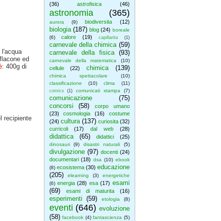
(36)
astrofisica
(46)
astronomia
(365)
biodiversita
(12)
aurora
(9)
biologia
(187)
blog
(24)
boreale
calore
(19)
(6)
capillarita
(1)
carnevale della chimica
(59)
 l'acqua
carnevale della fisica
(93)
 flacone ed
carnevale della matematica
(10)
è
: 400g di
chimica
(139)
cellule
(22)
chimica spettacolare
(10)
classificazione
(10)
clima
(11)
comunicati stampa
(7)
comics
(1)
comunicazione
(75)
concorsi
(58)
corpo umano
(23)
cosmologia
(16)
costume
l recipiente
cultura
(137)
(24)
curiosita
(32)
curricoli
(17)
dal web
(28)
didattica
(65)
didattici
(25)
dinosauri
(9)
disastri naturali
(5)
divulgazione
(97)
docenti
(24)
documentari
(18)
dsa
(10)
ebook
educazione
ecosistema
(30)
(8)
(205)
elearning
(3)
energetiche
esami
energia
(28)
esa
(17)
(6)
(69)
esami di maturita
(16)
esperimenti
(59)
etologia
(8)
eventi
(646)
evoluzione
(58)
facebook
(4)
fantascienza
(5)