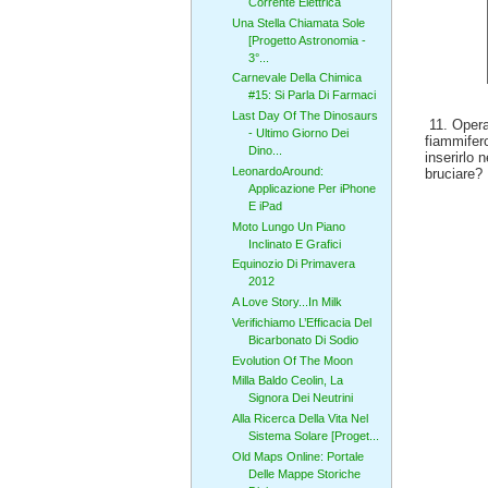
Corrente Elettrica
Una Stella Chiamata Sole
[Progetto Astronomia -
3°...
Carnevale Della Chimica
#15: Si Parla Di Farmaci
Last Day Of The Dinosaurs
11. Opera
- Ultimo Giorno Dei
fiammifer
Dino...
inserirlo
LeonardoAround:
bruciare?
Applicazione Per iPhone
E iPad
Moto Lungo Un Piano
Inclinato E Grafici
Equinozio Di Primavera
2012
A Love Story...In Milk
Verifichiamo L’Efficacia Del
Bicarbonato Di Sodio
Evolution Of The Moon
Milla Baldo Ceolin, La
Signora Dei Neutrini
Alla Ricerca Della Vita Nel
Sistema Solare [Proget...
Old Maps Online: Portale
Delle Mappe Storiche