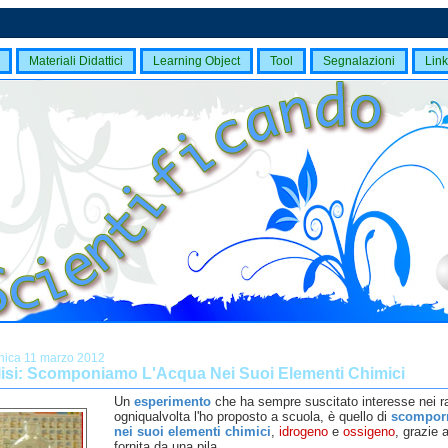
Materiali Didattici
Learning Object
Tool
Segnalazioni
Link
ica 11 marzo 2012
olisi: Scomponiamo L'Acqua Nei Suoi Elementi Chimici
Un
esperimento
che ha sempre suscitato interesse nei r
ogniqualvolta l'ho proposto a scuola, è quello di
scomporr
nei suoi elementi chimici
,
idrogeno
e
ossigeno
, grazie a
fornita da una pila.