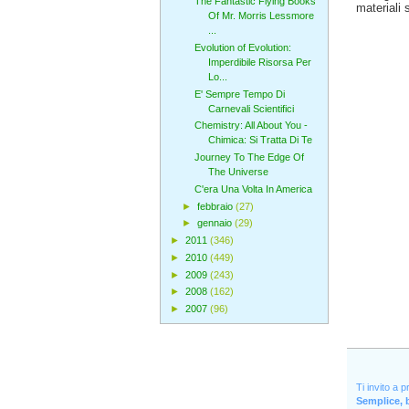
The Fantastic Flying Books
materiali 
Of Mr. Morris Lessmore
...
Evolution of Evolution:
Imperdibile Risorsa Per
Lo...
E' Sempre Tempo Di
Carnevali Scientifici
Chemistry: All About You -
Chimica: Si Tratta Di Te
Journey To The Edge Of
The Universe
C'era Una Volta In America
►
febbraio
(27)
►
gennaio
(29)
►
2011
(346)
►
2010
(449)
►
2009
(243)
►
2008
(162)
►
2007
(96)
Ti invito a 
Semplice, b