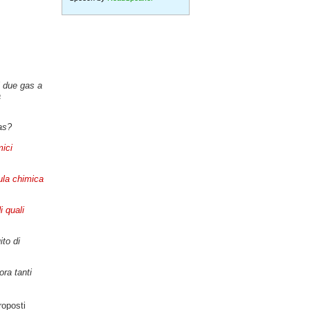
i due gas a
a
as?
ici
ula chimica
i quali
ito di
ra tanti
roposti