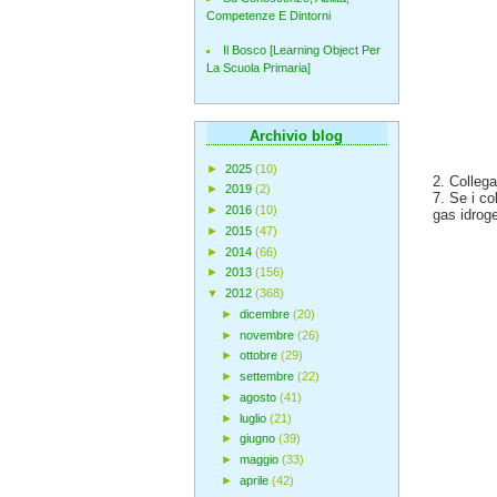
Competenze E Dintorni
Il Bosco [Learning Object Per
La Scuola Primaria]
Archivio blog
►
2025
(10)
2. Collegar
►
2019
(2)
7. Se i co
►
2016
(10)
gas idrog
►
2015
(47)
►
2014
(66)
►
2013
(156)
▼
2012
(368)
►
dicembre
(20)
►
novembre
(26)
►
ottobre
(29)
►
settembre
(22)
►
agosto
(41)
►
luglio
(21)
►
giugno
(39)
►
maggio
(33)
►
aprile
(42)