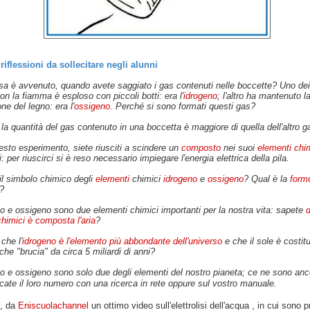
riflessioni da sollecitare negli alunni
sa è avvenuto, quando avete saggiato i gas contenuti nelle boccette? Uno de
on la fiamma è esploso con piccoli botti: era l'
idrogeno
; l'altro ha mantenuto l
e del legno: era l'
ossigeno
. Perché si sono formati questi gas?
la quantità del gas contenuto in una boccetta è maggiore di quella dell'altro g
sto esperimento, siete riusciti a scindere un
composto
nei suoi
elementi chim
i: per riuscirci si è reso necessario impiegare l'energia elettrica della pila.
il simbolo chimico degli
elementi
chimici
idrogeno
e
ossigeno
? Qual è la
form
?
o e ossigeno sono due elementi chimici importanti per la nostra vita: sapete
d
himici è composta l'aria
?
che l'
idrogeno è l'elemento più abbondante dell'universo
e che il sole è costitu
che "brucia" da circa 5 miliardi di anni?
o e ossigeno sono solo due degli elementi del nostro pianeta; ce ne sono anco
ificate il loro numero con una ricerca in rete oppure sul vostro manuale.
o, da
Eniscuolachannel
un ottimo video sull'elettrolisi dell'acqua , in cui sono p