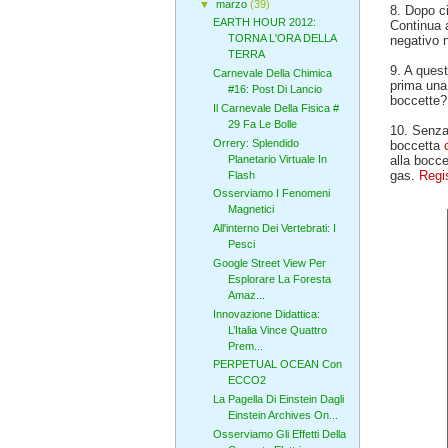
▼
marzo
(39)
8. Dopo ci
EARTH HOUR 2012:
Continua 
TORNA L'ORA DELLA
negativo 
TERRA
9. A quest
Carnevale Della Chimica
prima una
#16: Post Di Lancio
boccette?
Il Carnevale Della Fisica #
29 Fa Le Bolle
10. Senza 
Orrery: Splendido
boccetta
Planetario Virtuale In
alla bocce
gas.
Regis
Flash
Osserviamo I Fenomeni
Magnetici
All'interno Dei Vertebrati: I
Pesci
Google Street View Per
Esplorare La Foresta
Amaz...
Innovazione Didattica:
L’Italia Vince Quattro
Prem...
PERPETUAL OCEAN Con
ECCO2
La Pagella Di Einstein Dagli
Einstein Archives On...
Osserviamo Gli Effetti Della