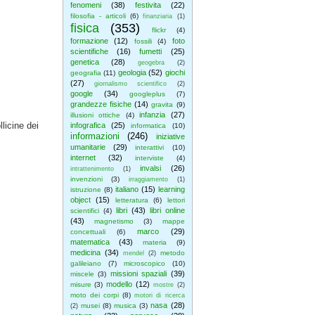
fenomeni
(38)
festivita
(22)
filosofia - articoli
(6)
finanziaria
(1)
fisica
(353)
flickr
(4)
formazione
(12)
foto
fossili
(4)
scientifiche
(16)
fumetti
(25)
genetica
(28)
geogebra
(2)
geologia
(52)
giochi
geografia
(11)
(27)
giornalismo scientifico
(2)
google
(34)
googleplus
(7)
grandezze fisiche
(14)
gravita
(9)
infanzia
(27)
illusioni ottiche
(4)
llicine dei
infografica
(25)
informatica
(10)
informazioni
(246)
iniziative
umanitarie
(29)
interattivi
(10)
internet
(32)
interviste
(4)
invalsi
(26)
intrattenimento
(1)
invenzioni
(3)
irraggiamento
(1)
italiano
(15)
learning
istruzione
(8)
object
(15)
letteratura
(6)
lettori
libri
(43)
libri online
scientifici
(4)
(43)
magnetismo
(3)
mappe
marco
(29)
concettuali
(6)
matematica
(43)
materia
(9)
medicina
(34)
metodo
mendel
(2)
galileiano
(7)
microscopico
(10)
missioni spaziali
(39)
miscele
(3)
modello
(12)
misure
(3)
mostre
(2)
moto dei corpi
(8)
motori di ricerca
nasa
(28)
musei
(8)
musica
(3)
(2)