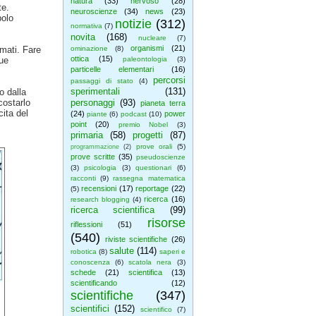
natura
(33)
nervoso
(28)
te.
neuroscienze
(34)
news
(23)
polo
notizie
(312)
normativa
(7)
novita
(168)
nucleare
(7)
organismi
(21)
mati. Fare
ominazione
(8)
ottica
(15)
ue
paleontologia
(3)
particelle elementari
(16)
percorsi
passaggi di stato
(4)
sperimentali
(131)
o dalla
costarlo
personaggi
(93)
pianeta terra
cita del
(24)
power
piante
(6)
podcast
(10)
point
(20)
premio Nobel
(3)
primaria
(58)
progetti
(87)
prove orali
(5)
programmazione
(2)
prove scritte
(35)
pseudoscienze
(3)
psicologia
(3)
questionari
(6)
racconti
(9)
rassegna matematica
recensioni
(17)
reportage
(22)
(5)
ricerca
(16)
research blogging
(4)
ricerca scientifica
(99)
risorse
riflessioni
(51)
(540)
riviste scientifiche
(26)
salute
(114)
robotica
(8)
saperi e
conoscenza
(6)
scatola nera
(3)
schede
(21)
scientifica
(13)
scientificando
(12)
scientifiche
(347)
scientifici
(152)
scientifico
(7)