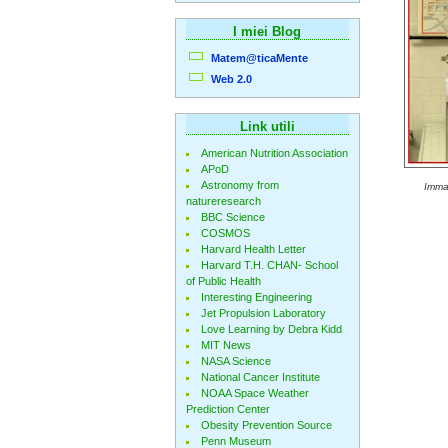
I miei Blog
Matem@ticaMente
Web 2.0
Link utili
American Nutrition Association
APoD
Astronomy from
Immag
natureresearch
BBC Science
COSMOS
Harvard Health Letter
Harvard T.H. CHAN- School
of Public Health
Interesting Engineering
Jet Propulsion Laboratory
Love Learning by Debra Kidd
MIT News
NASA Science
National Cancer Institute
NOAA Space Weather
Prediction Center
Obesity Prevention Source
Penn Museum