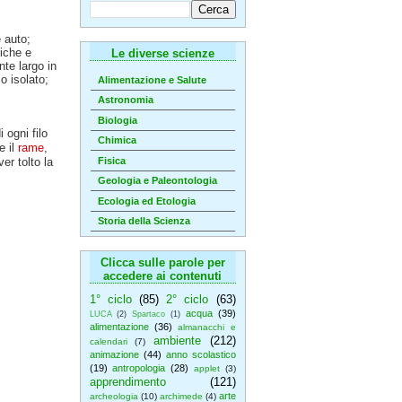
e auto;
tiche e
Le diverse scienze
nte largo in
o isolato;
Alimentazione e Salute
Astronomia
Biologia
 ogni filo
Chimica
e il
rame
,
Fisica
er tolto la
Geologia e Paleontologia
Ecologia ed Etologia
Storia della Scienza
Clicca sulle parole per
accedere ai contenuti
1° ciclo
(85)
2° ciclo
(63)
acqua
(39)
LUCA
(2)
Spartaco
(1)
alimentazione
(36)
almanacchi e
ambiente
(212)
calendari
(7)
animazione
(44)
anno scolastico
(19)
antropologia
(28)
applet
(3)
apprendimento
(121)
arte
archeologia
(10)
archimede
(4)