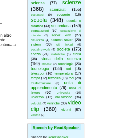
scienze
scienza
(77)
(368)
scienziati
(156)
scoperte
(16)
scolastici
(9)
scuola
(348)
scuola e
secondaria
(159)
didattica
(43)
segnalazioni
(10)
separazione di
n altro
servizi web
(27)
miscele
(2)
nto
sistema solare
(20)
sicurezza
(4)
ontinua a
sistemi
(33)
siti linkati
(6)
societa
(176)
socialnetwork
(4)
spazio
(24)
storia
statistiche
(5)
storia della scienza
(38)
(159)
tecnologia
(23)
stradale
(2)
tecnologie
(138)
ted
(15)
telescopi
(16)
temperatura
(17)
tempo
(12)
tettonica
(18)
tool
(29)
unita di
trasformazioni
(6)
apprendimento
(76)
unita di
lavoro
(50)
universita
(10)
universo
(12)
valutazione
(36)
video
verifiche
(33)
velocità
(7)
clip
(360)
viventi
(57)
volume
(2)
Speech by ReadSpeaker
Speech by
ReadSpeaker