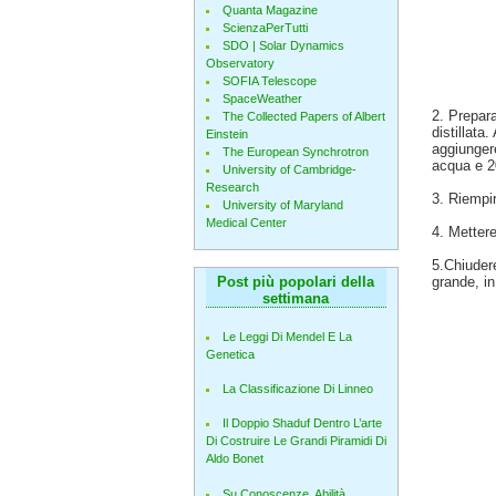
Quanta Magazine
ScienzaPerTutti
SDO | Solar Dynamics
Observatory
SOFIA Telescope
SpaceWeather
2. Prepara
The Collected Papers of Albert
distillata
Einstein
aggiungere
The European Synchrotron
acqua e 2
University of Cambridge-
Research
3. Riempir
University of Maryland
Medical Center
4. Mettere
5.Chiudere
Post più popolari della
grande, i
settimana
Le Leggi Di Mendel E La
Genetica
La Classificazione Di Linneo
Il Doppio Shaduf Dentro L’arte
Di Costruire Le Grandi Piramidi Di
Aldo Bonet
Su Conoscenze, Abilità,