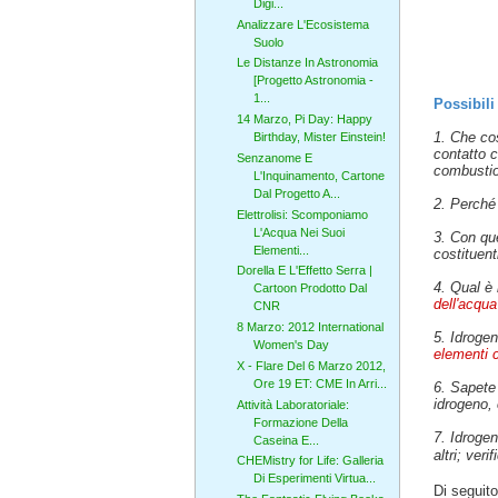
Digi...
Analizzare L'Ecosistema
Suolo
Le Distanze In Astronomia
[Progetto Astronomia -
1...
Possibili 
14 Marzo, Pi Day: Happy
1. Che co
Birthday, Mister Einstein!
contatto c
Senzanome E
combustion
L'Inquinamento, Cartone
Dal Progetto A...
2. Perché 
Elettrolisi: Scomponiamo
L'Acqua Nei Suoi
3. Con que
Elementi...
costituent
Dorella E L'Effetto Serra |
4. Qual è 
Cartoon Prodotto Dal
dell'acqua
CNR
8 Marzo: 2012 International
5. Idrogen
Women's Day
elementi c
X - Flare Del 6 Marzo 2012,
Ore 19 ET: CME In Arri...
6. Sapete 
idrogeno, 
Attività Laboratoriale:
Formazione Della
7. Idrogen
Caseina E...
altri; ver
CHEMistry for Life: Galleria
Di Esperimenti Virtua...
Di seguit