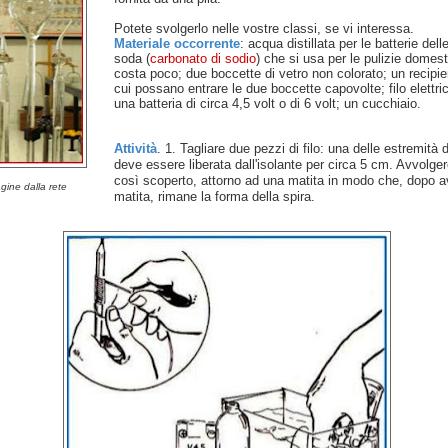
Potete svolgerlo nelle vostre classi, se vi interessa.
Materiale occorrente
: acqua distillata per le batterie dell
soda (
carbonato di sodio
) che si usa per le pulizie domes
costa poco; due boccette di vetro non colorato; un recipie
cui possano entrare le due boccette capovolte; filo elettric
una batteria di circa 4,5 volt o di 6 volt; un cucchiaio.
Attività
. 1. Tagliare due pezzi di filo: una delle estremità di
deve essere liberata dall'isolante per circa 5 cm. Avvolger
così scoperto, attorno ad una matita in modo che, dopo av
ine dalla rete
matita, rimane la forma della spira.