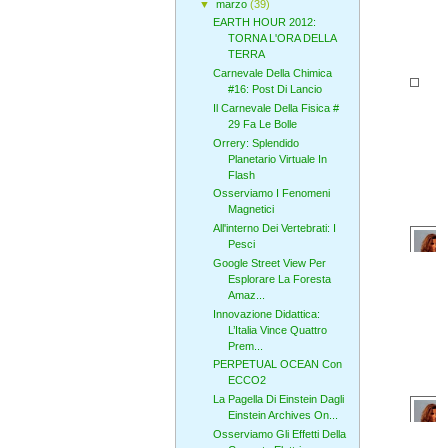
▼
marzo
(39)
EARTH HOUR 2012:
TORNA L'ORA DELLA
TERRA
Carnevale Della Chimica
#16: Post Di Lancio
Il Carnevale Della Fisica #
29 Fa Le Bolle
Orrery: Splendido
Planetario Virtuale In
Flash
Osserviamo I Fenomeni
Magnetici
All'interno Dei Vertebrati: I
Pesci
Google Street View Per
Esplorare La Foresta
Amaz...
Innovazione Didattica:
L’Italia Vince Quattro
Prem...
PERPETUAL OCEAN Con
ECCO2
La Pagella Di Einstein Dagli
Einstein Archives On...
Osserviamo Gli Effetti Della