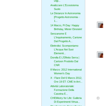
Digi...
Analizzare L'Ecosistema
Suolo
Le Distanze In Astronomia
[Progetto Astronomia -
1...
14 Marzo, Pi Day: Happy
Birthday, Mister Einstein!
Senzanome E
L'Inquinamento, Cartone
Dal Progetto A...
Elettrolisi: Scomponiamo
L'Acqua Nei Suoi
Elementi...
Dorella E L'Effetto Serra |
Cartoon Prodotto Dal
CNR
8 Marzo: 2012 International
Women's Day
X - Flare Del 6 Marzo 2012,
Ore 19 ET: CME In Arri...
Attività Laboratoriale:
Formazione Della
Caseina E...
CHEMistry for Life: Galleria
Di Esperimenti Virtua...