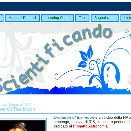
Materiali Didattici
Learning Object
Tool
Segnalazioni
Link
ica 18 marzo 2012
ion Of The Moon
Evolution of the moon
è un video della NAS
propongo, ragazzi di 3°B, in questo periodo da
dedicato al
Progetto Astronomia
.