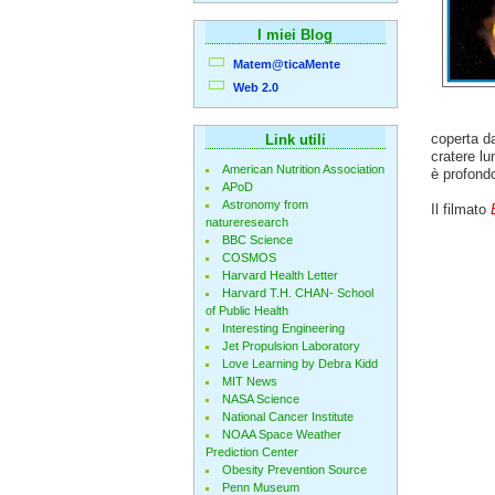
I miei Blog
Matem@ticaMente
Web 2.0
coperta da
Link utili
cratere lu
American Nutrition Association
è profondo
APoD
Astronomy from
Il filmato
natureresearch
BBC Science
COSMOS
Harvard Health Letter
Harvard T.H. CHAN- School
of Public Health
Interesting Engineering
Jet Propulsion Laboratory
Love Learning by Debra Kidd
MIT News
NASA Science
National Cancer Institute
NOAA Space Weather
Prediction Center
Obesity Prevention Source
Penn Museum