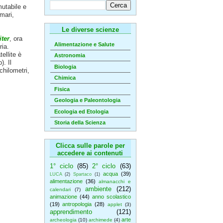
utabile e
mari,
Le diverse scienze
ter
, ora
Alimentazione e Salute
ia.
ellite è
Astronomia
. Il
Biologia
chilometri,
Chimica
Fisica
Geologia e Paleontologia
Ecologia ed Etologia
Storia della Scienza
Clicca sulle parole per
accedere ai contenuti
1° ciclo
(85)
2° ciclo
(63)
acqua
(39)
LUCA
(2)
Spartaco
(1)
alimentazione
(36)
almanacchi e
ambiente
(212)
calendari
(7)
animazione
(44)
anno scolastico
(19)
antropologia
(28)
applet
(3)
apprendimento
(121)
arte
archeologia
(10)
archimede
(4)