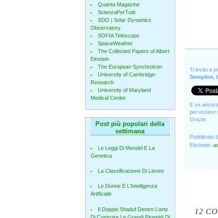
Quanta Magazine
ScienzaPerTutti
SDO | Solar Dynamics
Observatory
SOFIA Telescope
SpaceWeather
The Collected Papers of Albert
Einstein
The European Synchrotron
Ti invito a 
University of Cambridge-
Semplice, b
Research
University of Maryland
Medical Center
E se ancora 
per essere s
Grazie.
Post più popolari della
settimana
Pubblicato 
Etichette:
a
Le Leggi Di Mendel E La
Genetica
La Classificazione Di Linneo
Le Donne E L'Intelligenza
Artificiale
Il Doppio Shaduf Dentro L’arte
12 C
Di Costruire Le Grandi Piramidi Di