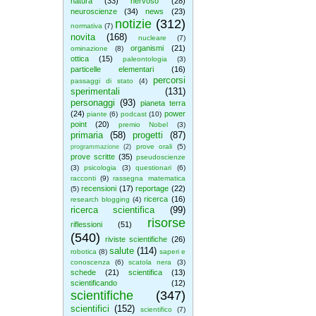
natura
(33)
nervoso
(28)
neuroscienze
(34)
news
(23)
notizie
(312)
normativa
(7)
novita
(168)
nucleare
(7)
organismi
(21)
ominazione
(8)
ottica
(15)
paleontologia
(3)
particelle elementari
(16)
percorsi
passaggi di stato
(4)
sperimentali
(131)
personaggi
(93)
pianeta terra
(24)
power
piante
(6)
podcast
(10)
point
(20)
premio Nobel
(3)
primaria
(58)
progetti
(87)
prove orali
(5)
programmazione
(2)
prove scritte
(35)
pseudoscienze
(3)
psicologia
(3)
questionari
(6)
racconti
(9)
rassegna matematica
recensioni
(17)
reportage
(22)
(5)
ricerca
(16)
research blogging
(4)
ricerca scientifica
(99)
risorse
riflessioni
(51)
(540)
riviste scientifiche
(26)
salute
(114)
robotica
(8)
saperi e
conoscenza
(6)
scatola nera
(3)
schede
(21)
scientifica
(13)
scientificando
(12)
scientifiche
(347)
scientifici
(152)
scientifico
(7)