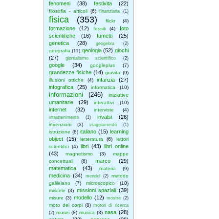
fenomeni
(38)
festivita
(22)
filosofia - articoli
(6)
finanziaria
(1)
fisica
(353)
flickr
(4)
formazione
(12)
foto
fossili
(4)
scientifiche
(16)
fumetti
(25)
genetica
(28)
geogebra
(2)
geologia
(52)
giochi
geografia
(11)
(27)
giornalismo scientifico
(2)
google
(34)
googleplus
(7)
grandezze fisiche
(14)
gravita
(9)
infanzia
(27)
illusioni ottiche
(4)
infografica
(25)
informatica
(10)
informazioni
(246)
iniziative
umanitarie
(29)
interattivi
(10)
internet
(32)
interviste
(4)
invalsi
(26)
intrattenimento
(1)
invenzioni
(3)
irraggiamento
(1)
italiano
(15)
learning
istruzione
(8)
object
(15)
letteratura
(6)
lettori
libri
(43)
libri online
scientifici
(4)
(43)
magnetismo
(3)
mappe
marco
(29)
concettuali
(6)
matematica
(43)
materia
(9)
medicina
(34)
metodo
mendel
(2)
galileiano
(7)
microscopico
(10)
missioni spaziali
(39)
miscele
(3)
modello
(12)
misure
(3)
mostre
(2)
moto dei corpi
(8)
motori di ricerca
nasa
(28)
musei
(8)
musica
(3)
(2)