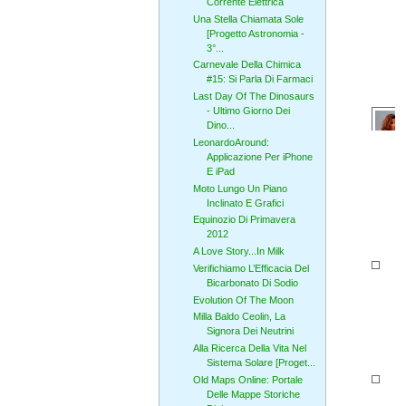
Corrente Elettrica
Una Stella Chiamata Sole
[Progetto Astronomia -
3°...
Carnevale Della Chimica
#15: Si Parla Di Farmaci
Last Day Of The Dinosaurs
- Ultimo Giorno Dei
Dino...
LeonardoAround:
Applicazione Per iPhone
E iPad
Moto Lungo Un Piano
Inclinato E Grafici
Equinozio Di Primavera
2012
A Love Story...In Milk
Verifichiamo L’Efficacia Del
Bicarbonato Di Sodio
Evolution Of The Moon
Milla Baldo Ceolin, La
Signora Dei Neutrini
Alla Ricerca Della Vita Nel
Sistema Solare [Proget...
Old Maps Online: Portale
Delle Mappe Storiche