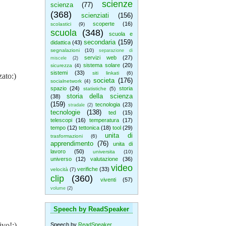
scienze
scienza
(77)
(368)
scienziati
(156)
scoperte
(16)
scolastici
(9)
scuola
(348)
scuola e
secondaria
(159)
didattica
(43)
segnalazioni
(10)
separazione di
servizi web
(27)
miscele
(2)
sistema solare
(20)
sicurezza
(4)
sistemi
(33)
siti linkati
(6)
ato:)
societa
(176)
socialnetwork
(4)
spazio
(24)
storia
statistiche
(5)
storia della scienza
(38)
(159)
tecnologia
(23)
stradale
(2)
tecnologie
(138)
ted
(15)
telescopi
(16)
temperatura
(17)
tempo
(12)
tettonica
(18)
tool
(29)
unita di
trasformazioni
(6)
apprendimento
(76)
unita di
lavoro
(50)
universita
(10)
universo
(12)
valutazione
(36)
video
verifiche
(33)
velocità
(7)
clip
(360)
viventi
(57)
volume
(2)
Speech by ReadSpeaker
ivo!:)
Speech by
ReadSpeaker