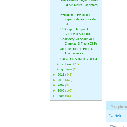
The Fantastic Flying Books
Of Mr. Morris Lessmore
...
Evolution of Evolution:
Imperdibile Risorsa Per
Lo...
E' Sempre Tempo Di
Carnevali Scientifici
Chemistry: All About You -
Chimica: Si Tratta Di Te
Journey To The Edge Of
The Universe
C'era Una Volta In America
►
febbraio
(27)
►
gennaio
(29)
►
2011
(346)
►
2010
(449)
►
2009
(243)
►
2008
(162)
►
2007
(96)
Post più r
Iscriviti a