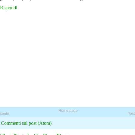
Rispondi
Home page
ecente
Post
:
Commenti sul post (Atom)