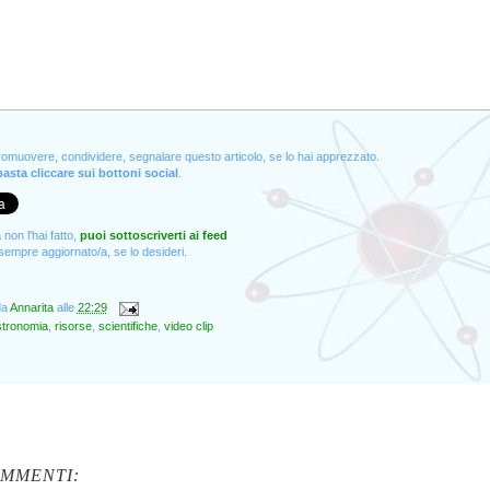
promuovere, condividere, segnalare questo articolo, se lo hai apprezzato.
asta cliccare sui bottoni social
.
non l'hai fatto,
puoi sottoscriverti ai feed
empre aggiornato/a, se lo desideri.
da
Annarita
alle
22:29
stronomia
,
risorse
,
scientifiche
,
video clip
OMMENTI: