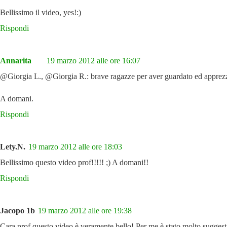
Bellissimo il video, yes!:)
Rispondi
Annarita
19 marzo 2012 alle ore 16:07
@Giorgia L., @Giorgia R.: brave ragazze per aver guardato ed apprezz
A domani.
Rispondi
Lety.N.
19 marzo 2012 alle ore 18:03
Bellissimo questo video prof!!!!! ;) A domani!!
Rispondi
Jacopo 1b
19 marzo 2012 alle ore 19:38
Cara prof questo video è veramente bello!.Per me è stato molto suggest