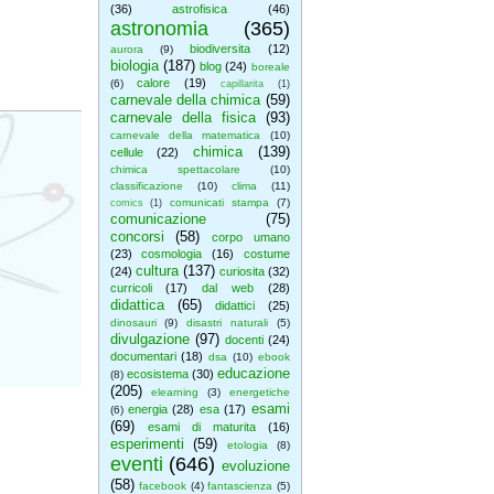
(36)
astrofisica
(46)
astronomia
(365)
biodiversita
(12)
aurora
(9)
biologia
(187)
blog
(24)
boreale
calore
(19)
(6)
capillarita
(1)
carnevale della chimica
(59)
carnevale della fisica
(93)
carnevale della matematica
(10)
chimica
(139)
cellule
(22)
chimica spettacolare
(10)
classificazione
(10)
clima
(11)
comunicati stampa
(7)
comics
(1)
comunicazione
(75)
concorsi
(58)
corpo umano
(23)
cosmologia
(16)
costume
cultura
(137)
(24)
curiosita
(32)
curricoli
(17)
dal web
(28)
didattica
(65)
didattici
(25)
dinosauri
(9)
disastri naturali
(5)
divulgazione
(97)
docenti
(24)
documentari
(18)
dsa
(10)
ebook
educazione
ecosistema
(30)
(8)
(205)
elearning
(3)
energetiche
esami
energia
(28)
esa
(17)
(6)
(69)
esami di maturita
(16)
esperimenti
(59)
etologia
(8)
eventi
(646)
evoluzione
(58)
facebook
(4)
fantascienza
(5)