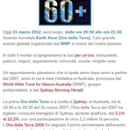
Oggi
31 marzo 201
2
, avrà luogo,
dalle ore 20:30 alle ore 21:30
,
l’evento mondiale
Earth Hour (Ora della Terra)
, il più grande
evento globale organizzato dal
WWF
in onore del nostro pianeta.
In tutto il mondo si spegneranno le luci
per un’ora
: monumenti,
palazzi, negozi, appartamenti, comunità, scuole, singole case.
Un appuntamento planetario che si ripete anno dopo anno a partire
dal 2007, anno in cui è nata l'iniziativa in Australia, promossa dal
World Wide Fund for Nature Australia
(WWF), gruppo
ambientalista, e dal
Sydney Morning Herald
.
La prima
Ora della Terra
si è svolta a
Sydney
, in Australia, tra le
19:30 e le 20:30 del 31 marzo 2007; l'Ora della Terra del 2007 ha
tagliato i consumi energetici di Sydney, durante quell'ora, dal
2,1%
al 10,2%
, con una partecipazione di circa 2,2 milioni di persone.
L'
Ora della Terra 2008
ha segnato il primo anniversario dell'evento,