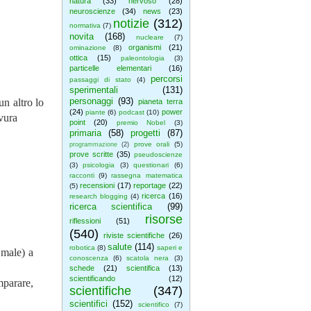
natura
(33)
nervoso
(28)
neuroscienze
(34)
news
(23)
notizie
(312)
normativa
(7)
novita
(168)
nucleare
(7)
organismi
(21)
ominazione
(8)
ottica
(15)
paleontologia
(3)
particelle elementari
(16)
percorsi
passaggi di stato
(4)
sperimentali
(131)
personaggi
(93)
n altro lo
pianeta terra
(24)
power
piante
(6)
podcast
(10)
avura
point
(20)
premio Nobel
(3)
primaria
(58)
progetti
(87)
prove orali
(5)
programmazione
(2)
prove scritte
(35)
pseudoscienze
(3)
psicologia
(3)
questionari
(6)
racconti
(9)
rassegna matematica
recensioni
(17)
reportage
(22)
(5)
ricerca
(16)
research blogging
(4)
ricerca scientifica
(99)
risorse
riflessioni
(51)
(540)
riviste scientifiche
(26)
salute
(114)
robotica
(8)
saperi e
 male) a
conoscenza
(6)
scatola nera
(3)
schede
(21)
scientifica
(13)
scientificando
(12)
mparare,
scientifiche
(347)
scientifici
(152)
scientifico
(7)