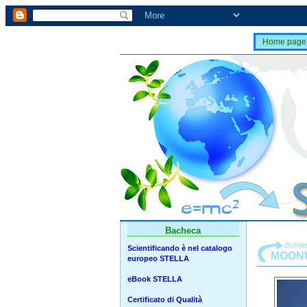
Home page
Bacheca
domen
Scientificando è nel catalogo
MOONW
europeo STELLA
eBook STELLA
Certificato di Qualità