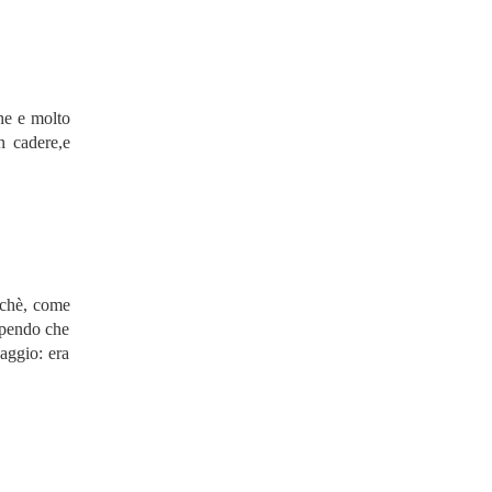
he e molto
n cadere,e
rchè, come
apendo che
aggio: era