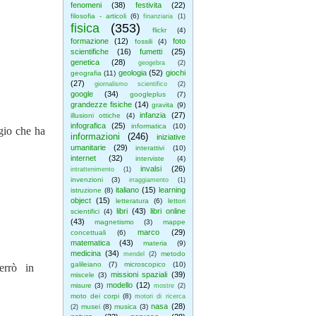
fenomeni
(38)
festivita
(22)
filosofia - articoli
(6)
finanziaria
(1)
fisica
(353)
flickr
(4)
formazione
(12)
foto
fossili
(4)
scientifiche
(16)
fumetti
(25)
genetica
(28)
geogebra
(2)
geologia
(52)
giochi
geografia
(11)
(27)
giornalismo scientifico
(2)
google
(34)
googleplus
(7)
grandezze fisiche
(14)
gravita
(9)
infanzia
(27)
illusioni ottiche
(4)
infografica
(25)
informatica
(10)
gio che ha
informazioni
(246)
iniziative
umanitarie
(29)
interattivi
(10)
internet
(32)
interviste
(4)
invalsi
(26)
intrattenimento
(1)
invenzioni
(3)
irraggiamento
(1)
italiano
(15)
learning
istruzione
(8)
object
(15)
letteratura
(6)
lettori
libri
(43)
libri online
scientifici
(4)
(43)
magnetismo
(3)
mappe
marco
(29)
concettuali
(6)
matematica
(43)
materia
(9)
medicina
(34)
metodo
mendel
(2)
galileiano
(7)
microscopico
(10)
errò in
missioni spaziali
(39)
miscele
(3)
modello
(12)
misure
(3)
mostre
(2)
moto dei corpi
(8)
motori di ricerca
nasa
(28)
musei
(8)
musica
(3)
(2)