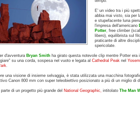
tempo.
E' un video tra i più spet
abbia mai visto, sia per 
e stupefacente luna pien
l'impresa dell'americano
Potter
, free climber (sca
libero), equilibrista sul fil
praticante di altre discipl
spericolate.
ker d'avventura
Bryan Smith
ha girato questa notevole clip mentre Potter era
giare" su una corda, sospesa nel vuoto e legata al
Cathedral Peak
nel
Yosemi
Park
.
re una visione di insieme selvaggia, è stata utilizzata una macchina fotografi
ttivo Canon 800 mm con super teleobiettivo posizionato a più di un miglio di 
a parte di un progetto più grande del
National Geographic,
intitolato
The Man 