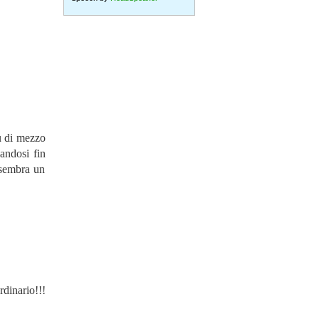
iu di mezzo
candosi fin
 sembra un
rdinario!!!