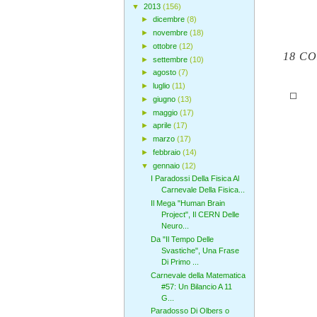
▼
2013
(156)
►
dicembre
(8)
►
novembre
(18)
►
ottobre
(12)
18 C
►
settembre
(10)
►
agosto
(7)
►
luglio
(11)
►
giugno
(13)
►
maggio
(17)
►
aprile
(17)
►
marzo
(17)
►
febbraio
(14)
▼
gennaio
(12)
I Paradossi Della Fisica Al
Carnevale Della Fisica...
Il Mega "Human Brain
Project", Il CERN Delle
Neuro...
Da "Il Tempo Delle
Svastiche", Una Frase
Di Primo ...
Carnevale della Matematica
#57: Un Bilancio A 11
G...
Paradosso Di Olbers o