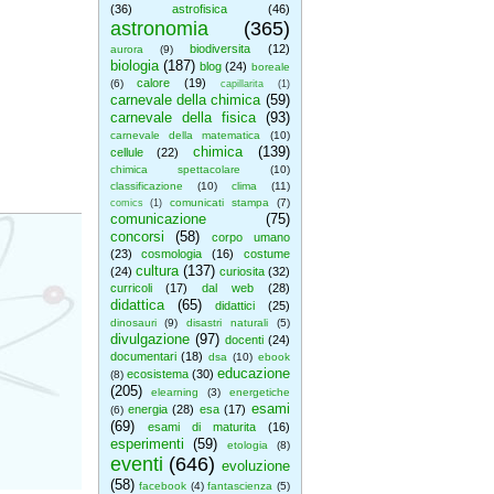
(36)
astrofisica
(46)
astronomia
(365)
biodiversita
(12)
aurora
(9)
biologia
(187)
blog
(24)
boreale
calore
(19)
(6)
capillarita
(1)
carnevale della chimica
(59)
carnevale della fisica
(93)
carnevale della matematica
(10)
chimica
(139)
cellule
(22)
chimica spettacolare
(10)
classificazione
(10)
clima
(11)
comunicati stampa
(7)
comics
(1)
comunicazione
(75)
concorsi
(58)
corpo umano
(23)
cosmologia
(16)
costume
cultura
(137)
(24)
curiosita
(32)
curricoli
(17)
dal web
(28)
didattica
(65)
didattici
(25)
dinosauri
(9)
disastri naturali
(5)
divulgazione
(97)
docenti
(24)
documentari
(18)
dsa
(10)
ebook
educazione
ecosistema
(30)
(8)
(205)
elearning
(3)
energetiche
esami
energia
(28)
esa
(17)
(6)
(69)
esami di maturita
(16)
esperimenti
(59)
etologia
(8)
eventi
(646)
evoluzione
(58)
facebook
(4)
fantascienza
(5)