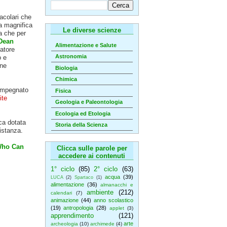
tacolari che
la magnifica
Le diverse scienze
a che per
Dean
Alimentazione e Salute
latore
Astronomia
o e
ine
Biologia
Chimica
 impegnato
Fisica
te
Geologia e Paleontologia
Ecologia ed Etologia
ca dotata
Storia della Scienza
distanza.
Who Can
Clicca sulle parole per
accedere ai contenuti
1° ciclo
(85)
2° ciclo
(63)
acqua
(39)
LUCA
(2)
Spartaco
(1)
alimentazione
(36)
almanacchi e
ambiente
(212)
calendari
(7)
animazione
(44)
anno scolastico
(19)
antropologia
(28)
applet
(3)
apprendimento
(121)
arte
archeologia
(10)
archimede
(4)