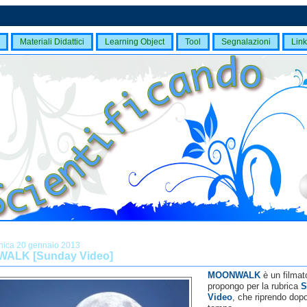
Materiali Didattici
Learning Object
Tool
Segnalazioni
Link
ica 20 gennaio 2013
ALK [Sunday Video]
MOONWALK
è un filmat
propongo per la rubrica
S
Video
, che riprendo dopo