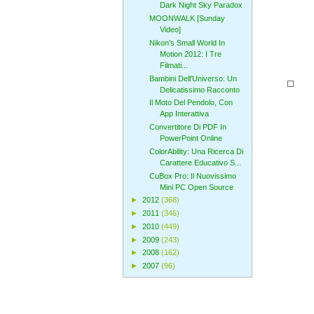
Dark Night Sky Paradox
MOONWALK [Sunday
Video]
Nikon’s Small World In
Motion 2012: I Tre
Filmati...
Bambini Dell'Universo: Un
Delicatissimo Racconto
Il Moto Del Pendolo, Con
App Interattiva
Convertitore Di PDF In
PowerPoint Online
ColorAbility: Una Ricerca Di
Carattere Educativo S...
CuBox Pro: Il Nuovissimo
Mini PC Open Source
►
2012
(368)
►
2011
(346)
►
2010
(449)
►
2009
(243)
►
2008
(162)
►
2007
(96)