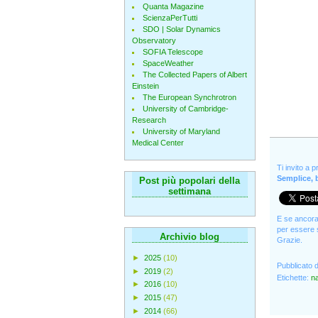
Quanta Magazine
ScienzaPerTutti
SDO | Solar Dynamics
Observatory
SOFIA Telescope
SpaceWeather
The Collected Papers of Albert
Einstein
The European Synchrotron
University of Cambridge-
Research
University of Maryland
Medical Center
Ti invito a 
Semplice, b
Post più popolari della
settimana
E se ancora 
per essere s
Archivio blog
Grazie.
►
2025
(10)
Pubblicato 
►
2019
(2)
Etichette:
na
►
2016
(10)
►
2015
(47)
►
2014
(66)