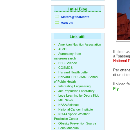
I miei Blog
Matem@ticaMente
Web 2.0
Link utili
American Nutrition Association
APoD
Il filmma
Astronomy from
a "passeg
natureresearch
National 
BBC Science
COSMOS
Per ottene
Harvard Health Letter
di un obie
Harvard T.H. CHAN- School
of Public Health
Il video f
Interesting Engineering
Fly
.
Jet Propulsion Laboratory
Love Learning by Debra Kidd
MIT News
NASA Science
National Cancer Institute
NOAA Space Weather
Prediction Center
Obesity Prevention Source
Penn Museum