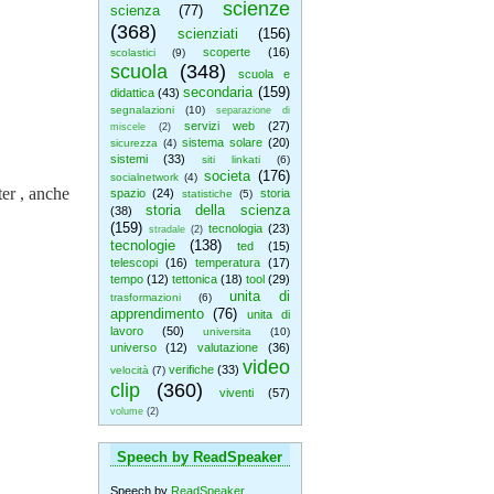
scienze
scienza
(77)
(368)
scienziati
(156)
scoperte
(16)
scolastici
(9)
scuola
(348)
scuola e
secondaria
(159)
didattica
(43)
segnalazioni
(10)
separazione di
servizi web
(27)
miscele
(2)
sistema solare
(20)
sicurezza
(4)
sistemi
(33)
siti linkati
(6)
societa
(176)
socialnetwork
(4)
er , anche
spazio
(24)
storia
statistiche
(5)
storia della scienza
(38)
(159)
tecnologia
(23)
stradale
(2)
tecnologie
(138)
ted
(15)
telescopi
(16)
temperatura
(17)
tempo
(12)
tettonica
(18)
tool
(29)
unita di
trasformazioni
(6)
apprendimento
(76)
unita di
lavoro
(50)
universita
(10)
universo
(12)
valutazione
(36)
video
verifiche
(33)
velocità
(7)
clip
(360)
viventi
(57)
volume
(2)
Speech by ReadSpeaker
Speech by
ReadSpeaker