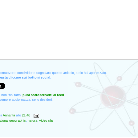
promuovere, condividere, segnalare questo articolo, se lo hai apprezzato.
asta cliccare sui bottoni social
.
non l'hai fatto,
puoi sottoscriverti ai feed
empre aggiornato/a, se lo desideri.
da
Annarita
alle
21:40
tional geographic
,
natura
,
video clip