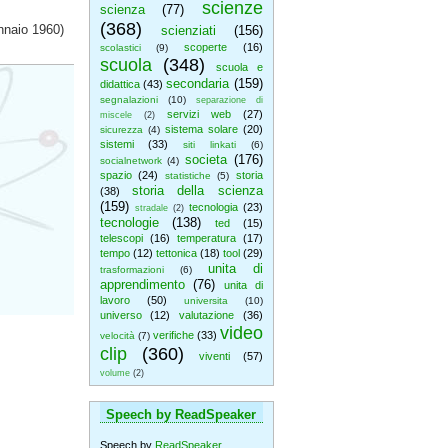
scienze
scienza
(77)
(368)
nnaio 1960)
scienziati
(156)
scoperte
(16)
scolastici
(9)
scuola
(348)
scuola e
secondaria
(159)
didattica
(43)
segnalazioni
(10)
separazione di
servizi web
(27)
miscele
(2)
sistema solare
(20)
sicurezza
(4)
sistemi
(33)
siti linkati
(6)
societa
(176)
socialnetwork
(4)
spazio
(24)
storia
statistiche
(5)
storia della scienza
(38)
(159)
tecnologia
(23)
stradale
(2)
tecnologie
(138)
ted
(15)
telescopi
(16)
temperatura
(17)
tempo
(12)
tettonica
(18)
tool
(29)
unita di
trasformazioni
(6)
apprendimento
(76)
unita di
lavoro
(50)
universita
(10)
universo
(12)
valutazione
(36)
video
verifiche
(33)
velocità
(7)
clip
(360)
viventi
(57)
volume
(2)
Speech by ReadSpeaker
Speech by
ReadSpeaker