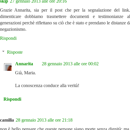
skip
27 gennaio 2013 alle ore 20:16
Grazie Annarita, sia per il post che per la segnalazione del lin
dimenticare dobbiamo trasmettere documenti e testimonianze a
generazioni perchè riflettano su ciò che è stato e prendano le distanze 
negazionismo.
Rispondi
Risposte
Annarita
28 gennaio 2013 alle ore 00:02
Già, Maria.
La conoscenza conduce alla verità!
Rispondi
camilla
28 gennaio 2013 alle ore 21:18
non è bello pensare che queste persone siano morte senza dignità; ma