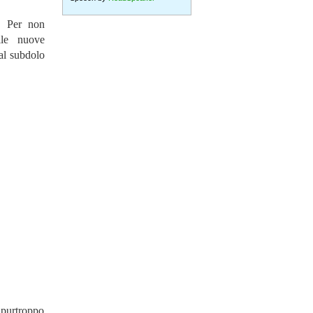
k. Per non
lle nuove
dal subdolo
 purtroppo