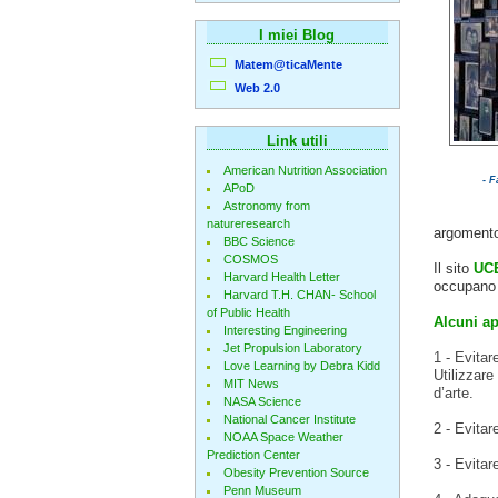
I miei Blog
Matem@ticaMente
Web 2.0
Link utili
American Nutrition Association
- F
APoD
Astronomy from
natureresearch
argomento
BBC Science
COSMOS
Il sito
UC
Harvard Health Letter
occupano d
Harvard T.H. CHAN- School
of Public Health
Alcuni ap
Interesting Engineering
Jet Propulsion Laboratory
1 - Evitar
Love Learning by Debra Kidd
Utilizzare
MIT News
d’arte.
NASA Science
National Cancer Institute
2 - Evitar
NOAA Space Weather
Prediction Center
3 - Evitar
Obesity Prevention Source
Penn Museum