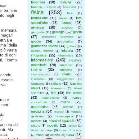
fenomeni
(38)
festivita
(22)
essi
filosofia - articoli
(6)
finanziaria
(1)
el termine
fisica
(353)
flickr
(4)
to negli
formazione
(12)
foto
fossili
(4)
scientifiche
(16)
fumetti
(25)
genetica
(28)
geogebra
(2)
la memoria,
geologia
(52)
giochi
geografia
(11)
, magari
(27)
giornalismo scientifico
(2)
ttiva e
google
(34)
googleplus
(7)
ama "della
grandezze fisiche
(14)
gravita
(9)
 più vasta
infanzia
(27)
illusioni ottiche
(4)
to di ogni
infografica
(25)
informatica
(10)
ti, i campi
informazioni
(246)
iniziative
umanitarie
(29)
interattivi
(10)
internet
(32)
interviste
(4)
invalsi
(26)
vicende
intrattenimento
(1)
invenzioni
(3)
 essere
irraggiamento
(1)
italiano
(15)
learning
istruzione
(8)
eva :
object
(15)
letteratura
(6)
lettori
libri
(43)
libri online
scientifici
(4)
(43)
magnetismo
(3)
mappe
smo e
marco
(29)
concettuali
(6)
genere.
matematica
(43)
materia
(9)
medicina
(34)
metodo
mendel
(2)
sta
galileiano
(7)
microscopico
(10)
er
missioni spaziali
(39)
miscele
(3)
 ancora dei
modello
(12)
misure
(3)
mostre
(2)
ordi. Ma
moto dei corpi
(8)
motori di ricerca
rati,
nasa
(28)
musei
(8)
musica
(3)
(2)