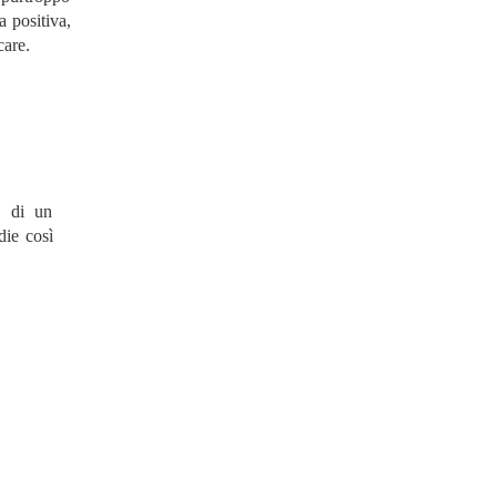
a positiva,
care.
o di un
die così