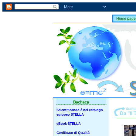
Home page
Bacheca
domen
Scientificando è nel catalogo
Da "Il
europeo STELLA
eBook STELLA
Certificato di Qualità