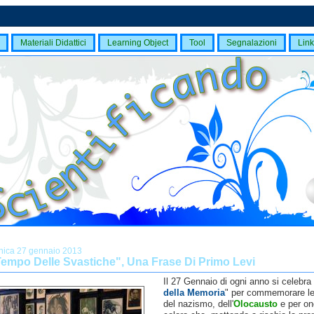
Materiali Didattici
Learning Object
Tool
Segnalazioni
Link
ica 27 gennaio 2013
 Tempo Delle Svastiche", Una Frase Di Primo Levi
Il 27 Gennaio di ogni anno si celebra 
della Memoria
" per commemorare le
del nazismo, dell'
Olocausto
e per on