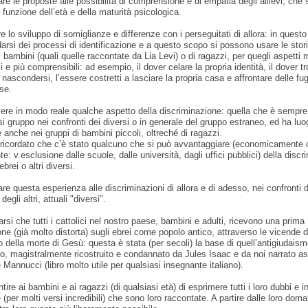
re le proposte alle possibilità di comprensione e di empatia degli allievi, che
in funzione dell’età e della maturità psicologica.
re lo sviluppo di somiglianze e differenze con i perseguitati di allora: in quest
rsi dei processi di identificazione e a questo scopo si possono usare le stori
 bambini (quali quelle raccontate da Lia Levi) o di ragazzi, per quegli aspetti
 e più comprensibili: ad esempio, il dover celare la propria identità, il dover t
r nascondersi, l’essere costretti a lasciare la propria casa e affrontare delle fu
se.
vere in modo reale qualche aspetto della discriminazione: quella che è sempre
si gruppo nei confronti dei diversi o in generale del gruppo estraneo, ed ha luo
 anche nei gruppi di bambini piccoli, oltreché di ragazzi.
ricordato che c’è stato qualcuno che si può avvantaggiare (economicamente 
e: v.esclusione dalle scuole, dalle università, dagli uffici pubblici) della disc
ebrei o altri diversi.
are questa esperienza alle discriminazioni di allora e di adesso, nei confronti d
gli altri, attuali "diversi".
arsi che tutti i cattolici nel nostro paese, bambini e adulti, ricevono una prima
ne (già molto distorta) sugli ebrei come popolo antico, attraverso le vicende de
o della morte di Gesù: questa è stata (per secoli) la base di quell’antigiudaism
io, magistralmente ricostruito e condannato da Jules Isaac e da noi narrato a
Mannucci (libro molto utile per qualsiasi insegnante italiano).
tire ai bambini e ai ragazzi (di qualsiasi età) di esprimere tutti i loro dubbi e in
 (per molti versi incredibili) che sono loro raccontate. A partire dalle loro doma