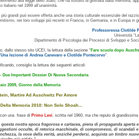
ferimento alla legge dello Stato, che ha istituito la giornata dalla memoria, ap
 italiano nel 1999 all’unanimità.
 più grandi può essere offerta anche una storia culturale essenziale del razzi
emitismo, nei loro sviluppi più recenti in Francia, in Germania, e in Europa in 
Professoressa Clotilde 
Università "L
Dipartimento di Psicologia dei Processi di Sviluppo e Soci
, dallo stesso sito UCEI, la lettura della sezione "
Fare scuola dopo Auschw
"
Una lezione di Andrea Canevaro e Clotilde Pontecorvo
".
ficando, consiglio la lettura dei seguenti articoli:
 Due Importanti Dossier Di Nuova Secondaria
aio 2009, Giorno della Memoria
tein, Martire Ad Auschwitz Per Amore
 Della Memoria 2010: Non Solo Shoah..
.
con una frase di
Primo Levi
, scritta nel 1960, ma che reputo di grandissima 
n questa nostra epoca fragorosa e cartacea, piena di propaganda aperta e
ggestioni occulte, di retorica macchinale, di compromessi, di scandali e
anchezza, la voce della verità, anziché perdersi, acquista un timbro nuov