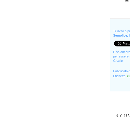
un 
Ti invito a 
Semplice, b
E se ancora 
per essere s
Grazie.
Pubblicato 
Etichette:
cu
4 CO