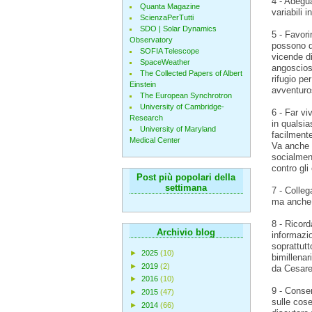
4 - Adegua
Quanta Magazine
variabili 
ScienzaPerTutti
SDO | Solar Dynamics
5 - Favori
Observatory
possono da
SOFIA Telescope
vicende di
SpaceWeather
angosciosi
The Collected Papers of Albert
rifugio pe
Einstein
avventuro
The European Synchrotron
University of Cambridge-
6 - Far vi
Research
in qualsia
University of Maryland
facilmente
Medical Center
Va anche 
socialment
contro gli 
Post più popolari della
settimana
7 - Colleg
ma anche de
8 - Ricord
Archivio blog
informazio
soprattutt
►
2025
(10)
bimillenar
►
2019
(2)
da Cesare 
►
2016
(10)
9 - Consen
►
2015
(47)
sulle cose
►
2014
(66)