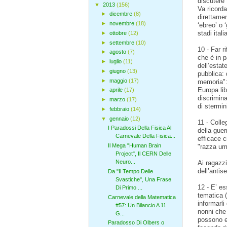
discutere 
▼
2013
(156)
Va ricorda
►
dicembre
(8)
direttamen
►
novembre
(18)
‘ebreo’ o 
stadi italia
►
ottobre
(12)
►
settembre
(10)
10 - Far r
►
agosto
(7)
che è in p
►
luglio
(11)
dell’estat
►
giugno
(13)
pubblica: 
►
maggio
(17)
memoria": 
Europa lib
►
aprile
(17)
discrimina
►
marzo
(17)
di stermin
►
febbraio
(14)
▼
gennaio
(12)
11 - Colle
I Paradossi Della Fisica Al
della guer
Carnevale Della Fisica...
efficace c
Il Mega "Human Brain
"razza um
Project", Il CERN Delle
Neuro...
Ai ragazzi
dell’antis
Da "Il Tempo Delle
Svastiche", Una Frase
12 - E’ es
Di Primo ...
tematica (
Carnevale della Matematica
informarli
#57: Un Bilancio A 11
nonni che 
G...
possono es
Paradosso Di Olbers o