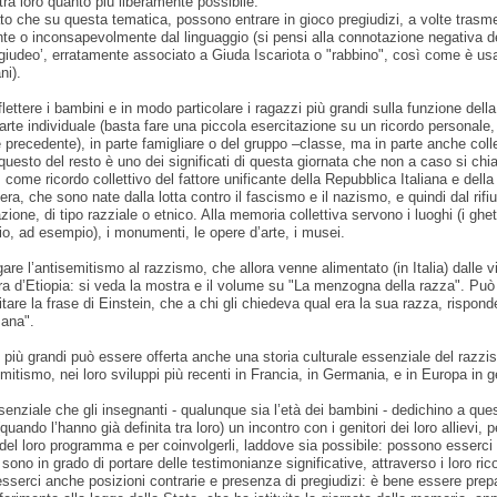
tra loro quanto più liberamente possibile.
to che su questa tematica, possono entrare in gioco pregiudizi, a volte trasm
te o inconsapevolmente dal linguaggio (si pensi alla connotazione negativa d
‘giudeo’, erratamente associato a Giuda Iscariota o "rabbino", così come è usa
ni).
iflettere i bambini e in modo particolare i ragazzi più grandi sulla funzione del
arte individuale (basta fare una piccola esercitazione su un ricordo personale
e precedente), in parte famigliare o del gruppo –classe, ma in parte anche colle
questo del resto è uno dei significati di questa giornata che non a caso si chi
come ricordo collettivo del fattore unificante della Repubblica Italiana e della
era, che sono nate dalla lotta contro il fascismo e il nazismo, e quindi dal rifiu
zione, di tipo razziale o etnico. Alla memoria collettiva servono i luoghi (i ghet
io, ad esempio), i monumenti, le opere d’arte, i musei.
gare l’antisemitismo al razzismo, che allora venne alimentato (in Italia) dalle 
ra d’Etiopia: si veda la mostra e il volume su "La menzogna della razza". Può
itare la frase di Einstein, che a chi gli chiedeva qual era la sua razza, rispond
ana".
 più grandi può essere offerta anche una storia culturale essenziale del razzi
emitismo, nei loro sviluppi più recenti in Francia, in Germania, e in Europa in 
senziale che gli insegnanti - qualunque sia l’età dei bambini - dedichino a que
quando l’hanno già definita tra loro) un incontro con i genitori dei loro allievi, p
 del loro programma e per coinvolgerli, laddove sia possibile: possono esserci
sono in grado di portare delle testimonianze significative, attraverso i loro ric
serci anche posizioni contrarie e presenza di pregiudizi: è bene essere prepa