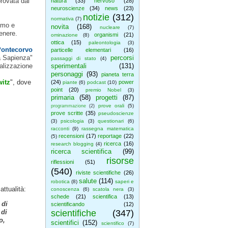
provata dal
natura
(33)
nervoso
(28)
neuroscienze
(34)
news
(23)
notizie
(312)
normativa
(7)
smo e
novita
(168)
nucleare
(7)
genere.
organismi
(21)
ominazione
(8)
ottica
(15)
paleontologia
(3)
Pontecorvo
particelle elementari
(16)
a Sapienza"
percorsi
passaggi di stato
(4)
alizzazione
sperimentali
(131)
personaggi
(93)
pianeta terra
itz
", dove
(24)
power
piante
(6)
podcast
(10)
point
(20)
premio Nobel
(3)
primaria
(58)
progetti
(87)
prove orali
(5)
programmazione
(2)
prove scritte
(35)
pseudoscienze
(3)
psicologia
(3)
questionari
(6)
racconti
(9)
rassegna matematica
recensioni
(17)
reportage
(22)
(5)
ricerca
(16)
research blogging
(4)
ricerca scientifica
(99)
risorse
riflessioni
(51)
(540)
riviste scientifiche
(26)
salute
(114)
robotica
(8)
saperi e
attualità:
conoscenza
(6)
scatola nera
(3)
schede
(21)
scientifica
(13)
 di
scientificando
(12)
 di
scientifiche
(347)
o,
scientifici
(152)
scientifico
(7)