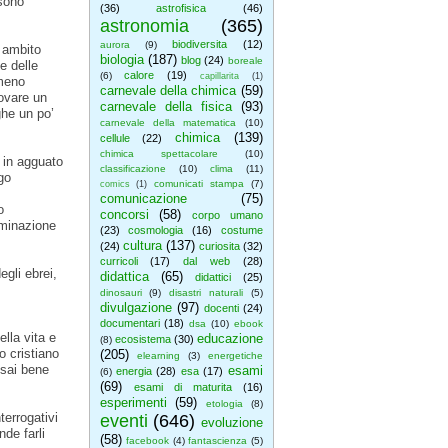
 sono
(36)
astrofisica
(46)
astronomia
(365)
biodiversita
(12)
aurora
(9)
o ambito
biologia
(187)
blog
(24)
boreale
e delle
calore
(19)
(6)
capillarita
(1)
 meno
carnevale della chimica
(59)
rovare un
carnevale della fisica
(93)
ghe un po’
carnevale della matematica
(10)
chimica
(139)
cellule
(22)
chimica spettacolare
(10)
 in agguato
classificazione
(10)
clima
(11)
go
comunicati stampa
(7)
comics
(1)
comunicazione
(75)
o
concorsi
(58)
corpo umano
riminazione
(23)
cosmologia
(16)
costume
cultura
(137)
(24)
curiosita
(32)
curricoli
(17)
dal web
(28)
egli ebrei,
didattica
(65)
didattici
(25)
dinosauri
(9)
disastri naturali
(5)
divulgazione
(97)
docenti
(24)
documentari
(18)
dsa
(10)
ebook
lla vita e
educazione
ecosistema
(30)
(8)
o cristiano
(205)
elearning
(3)
energetiche
ssai bene
esami
energia
(28)
esa
(17)
(6)
(69)
esami di maturita
(16)
esperimenti
(59)
etologia
(8)
terrogativi
eventi
(646)
evoluzione
nde farli
(58)
facebook
(4)
fantascienza
(5)