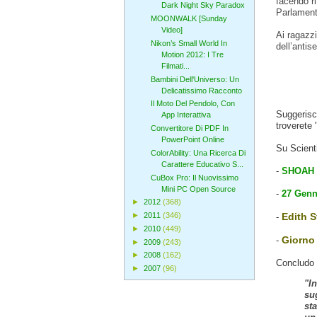
facendo ri
Dark Night Sky Paradox
Parlamento
MOONWALK [Sunday
Video]
Ai ragazzi
Nikon’s Small World In
dell’antis
Motion 2012: I Tre
Filmati...
Bambini Dell'Universo: Un
Delicatissimo Racconto
Il Moto Del Pendolo, Con
Suggerisco
App Interattiva
troverete 
Convertitore Di PDF In
PowerPoint Online
Su Scienti
ColorAbility: Una Ricerca Di
Carattere Educativo S...
-
SHOAH -
CuBox Pro: Il Nuovissimo
Mini PC Open Source
-
27 Genn
►
2012
(368)
►
2011
(346)
Edith S
-
►
2010
(449)
Giorno
-
►
2009
(243)
►
2008
(162)
Concludo 
►
2007
(96)
"I
su
st