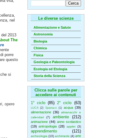
ria vita,
cellenza,
Le diverse scienze
enza, nel
Alimentazione e Salute
Astronomia
o del 2013
bout The
Biologia
re
Chimica
mente
di porre
Fisica
tare questo
Geologia e Paleontologia
Ecologia ed Etologia
 che si
Storia della Scienza
Clicca sulle parole per
accedere ai contenuti
1° ciclo
(85)
2° ciclo
(63)
ri, opere
acqua
(39)
LUCA
(2)
Spartaco
(1)
alimentazione
(36)
almanacchi e
ambiente
(212)
calendari
(7)
animazione
(44)
anno scolastico
(19)
antropologia
(28)
applet
(3)
apprendimento
(121)
arte
archeologia
(10)
archimede
(4)