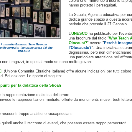
coloro che, mettendo a rischio la prop
hanno protetto i perseguitati.
La Scuola, Agenzia educativa per ec
dedica grande spazio a questa ricorr
periodo che precede il 27 Gennaio.
L'
UNESCO
ha pubblicato per l'event
una brochure dal titolo "
Why Teach A
Olocaust?
" ovvero "
Perché insegna
Auschwitz-Birkenau State Museum
l'Olocausto?
". Una iniziativa sicura
amily portraits- Immagine presa dal sito
UNESCO
degnissima, però non dimentichiamo 
una particolare attenzione nell'affron
 con i ragazzi, in special modo se sono molto giovani.
EI
(Unione Comunità Ebraiche Italiane) offre alcune indicazioni per tutti coloro
i Educazione. Le riporto di seguito:
punti per la didattica della Shoah
e la rappresentazione realistica dell’orrore.
 invece le rappresentazioni mediate, offerte da monumenti, musei, testi lettera
e resoconti troppo analitici e raccapriccianti.
e quindi anche il racconto di eventi, che possano essere troppo persecutori.