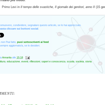
risalto più nitido."
Primo Levi in
Il tempo delle svastiche, Il giornale dei genitori, anno II
(15 ge
promuovere, condividere, segnalare questo articolo, se lo hai apprezzato.
asta cliccare sui bottoni social
.
non l'hai fatto,
puoi sottoscriverti ai feed
empre aggiornato/a, se lo desideri.
da
Annarita
alle
15:18
ltura
,
educazione
,
eventi
,
riflessioni
,
saperi e conoscenza
,
scuola
,
societa
,
storia
MMENTI: