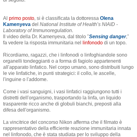
Al
primo posto
, si è classificata la dottoressa
Olena
Kamenyeva
del
National Institute of Health’s NIAID -
Laboratory of Immunoregulation
.
Il video della Dr. Kamenyeva, dal titolo "
Sensing danger
,"
fa vedere la risposta immunitaria nel
linfonodo
di un topo.
Ricordiamo, ragazzi, che i linfonodi o linfoghiandole sono
organelli tondeggianti o a forma di fagiolo appartenenti
all'apparato linfatico. Nel corpo umano, sono distribuiti lungo
le vie linfatiche, in punti strategici:
il collo, le ascelle,
l'inguine o l'addome
.
Come i vasi sanguigni, i vasi linfatici raggiungono tutti i
distretti dell'organismo, trasportando la linfa, un liquido
trasparente ricco anche di globuli bianchi, preposti alla
difesa dell'organismo.
La vincitrice del concorso Nikon afferma che il filmato è
rappresentativo della efficiente reazione immunitaria innata
nel linfonodo, che è stata studiata per lo sviluppo della