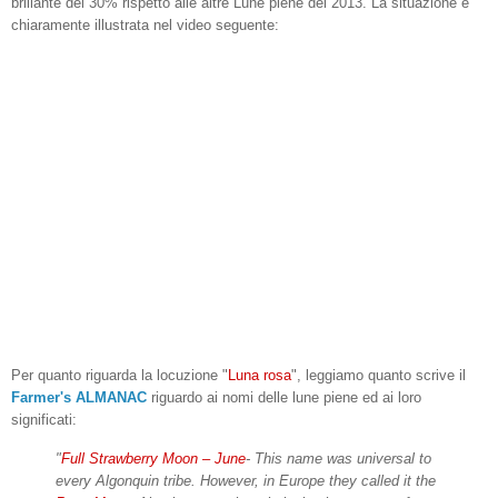
brillante del 30% rispetto alle altre Lune piene del 2013. La situazione è
chiaramente illustrata nel video seguente:
Per quanto riguarda la locuzione "
Luna rosa
", leggiamo quanto scrive il
Farmer's ALMANAC
riguardo ai nomi delle lune piene ed ai loro
significati:
"
Full Strawberry Moon – June
- This name was universal to
every Algonquin tribe. However, in Europe they called it the