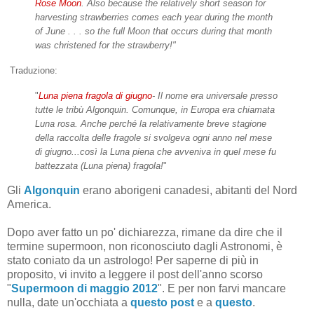
Rose Moon
. Also because the relatively short season for
harvesting strawberries comes each year during the month
of June . . . so the full Moon that occurs during that month
was christened for the strawberry!"
Traduzione:
"
Luna piena fragola di giugno
- Il nome era universale presso
tutte le tribù Algonquin. Comunque, in Europa era chiamata
Luna rosa. Anche perché la relativamente breve stagione
della raccolta delle fragole si svolgeva ogni anno nel mese
di giugno...così la Luna piena che avveniva in quel mese fu
battezzata (Luna piena) fragola!
"
Gli
Algonquin
erano aborigeni canadesi, abitanti del Nord
America.
Dopo aver fatto un po' dichiarezza, rimane da dire che il
termine supermoon, non riconosciuto dagli Astronomi, è
stato coniato da un astrologo! Per saperne di più in
proposito, vi invito a leggere il post dell'anno scorso
"
Supermoon di maggio 2012
". E per non farvi mancare
nulla, date un'occhiata a
questo post
e a
questo
.