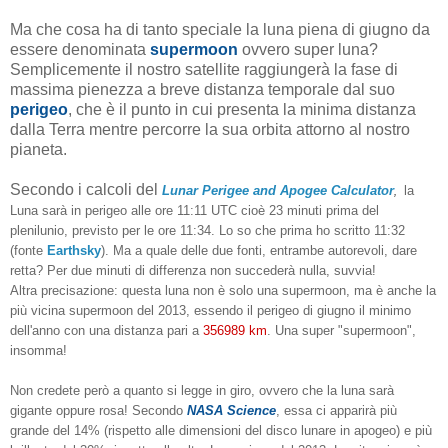
Ma che cosa ha di tanto speciale la luna piena di giugno da
essere denominata
supermoon
ovvero super luna?
Semplicemente il nostro satellite raggiungerà la fase di
massima pienezza a breve distanza temporale dal suo
perigeo
, che è il punto in cui presenta la minima distanza
dalla Terra mentre percorre la sua orbita attorno al nostro
pianeta.
Secondo i calcoli del
Lunar Perigee and Apogee Calculator
la
,
Luna sarà in perigeo alle ore 11:11 UTC cioè 23 minuti prima del
plenilunio, previsto per le ore 11:34. Lo so che prima ho scritto 11:32
(fonte
Earthsky
). Ma a quale delle due fonti, entrambe autorevoli, dare
retta? Per due minuti di differenza non succederà nulla, suvvia!
Altra precisazione: questa luna non è solo una supermoon, ma è anche la
più vicina supermoon del 2013, essendo il perigeo di giugno il minimo
dell'anno con una distanza pari a
356989 km
. Una super "supermoon",
insomma!
Non credete però a quanto si legge in giro, ovvero che la luna sarà
gigante oppure rosa! Secondo
NASA Science
, essa ci apparirà più
grande del 14% (rispetto alle dimensioni del disco lunare in apogeo) e più