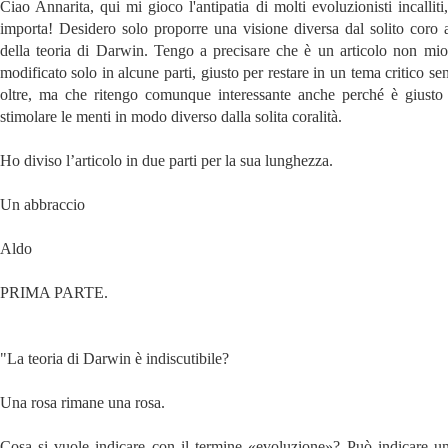
Ciao Annarita, qui mi gioco l'antipatia di molti evoluzionisti incallit
importa! Desidero solo proporre una visione diversa dal solito coro 
della teoria di Darwin. Tengo a precisare che è un articolo non mi
modificato solo in alcune parti, giusto per restare in un tema critico se
oltre, ma che ritengo comunque interessante anche perché è giusto
stimolare le menti in modo diverso dalla solita coralità.
Ho diviso l’articolo in due parti per la sua lunghezza.
Un abbraccio
Aldo
PRIMA PARTE.
"La teoria di Darwin è indiscutibile?
Una rosa rimane una rosa.
Cosa si vuole indicare con il termine «evoluzione»? Può indicare u