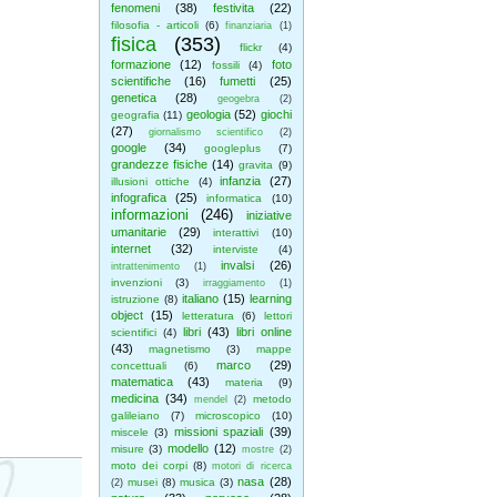
fenomeni
(38)
festivita
(22)
filosofia - articoli
(6)
finanziaria
(1)
fisica
(353)
flickr
(4)
formazione
(12)
foto
fossili
(4)
scientifiche
(16)
fumetti
(25)
genetica
(28)
geogebra
(2)
geologia
(52)
giochi
geografia
(11)
(27)
giornalismo scientifico
(2)
google
(34)
googleplus
(7)
grandezze fisiche
(14)
gravita
(9)
infanzia
(27)
illusioni ottiche
(4)
infografica
(25)
informatica
(10)
informazioni
(246)
iniziative
umanitarie
(29)
interattivi
(10)
internet
(32)
interviste
(4)
invalsi
(26)
intrattenimento
(1)
invenzioni
(3)
irraggiamento
(1)
italiano
(15)
learning
istruzione
(8)
object
(15)
letteratura
(6)
lettori
libri
(43)
libri online
scientifici
(4)
(43)
magnetismo
(3)
mappe
marco
(29)
concettuali
(6)
matematica
(43)
materia
(9)
medicina
(34)
metodo
mendel
(2)
galileiano
(7)
microscopico
(10)
missioni spaziali
(39)
miscele
(3)
modello
(12)
misure
(3)
mostre
(2)
moto dei corpi
(8)
motori di ricerca
nasa
(28)
musei
(8)
musica
(3)
(2)