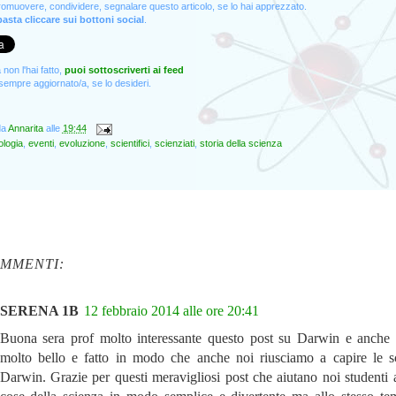
promuovere, condividere, segnalare questo articolo, se lo hai apprezzato.
asta cliccare sui bottoni social
.
non l'hai fatto,
puoi sottoscriverti ai feed
empre aggiornato/a, se lo desideri.
da
Annarita
alle
19:44
ologia
,
eventi
,
evoluzione
,
scientifici
,
scienziati
,
storia della scienza
OMMENTI:
SERENA 1B
12 febbraio 2014 alle ore 20:41
Buona sera prof molto interessante questo post su Darwin e anche 
molto bello e fatto in modo che anche noi riusciamo a capire le s
Darwin. Grazie per questi meravigliosi post che aiutano noi studenti a