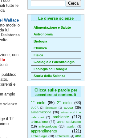
 i suoi
ali tutte le
 da
Le diverse scienze
el Wallace
esto modello
Alimentazione e Salute
da lui
Astronomia
 l'esistenza
volta
Biologia
Chimica
uzione, con
Fisica
lle
Geologia e Paleontologia
denti
Ecologia ed Etologia
l pubblico
Storia della Scienza
atto.
orrenti e
Clicca sulle parole per
 un ampio
accedere ai contenuti
1° ciclo
(85)
2° ciclo
(63)
le scienze
acqua
(39)
LUCA
(2)
Spartaco
(1)
alimentazione
(36)
almanacchi e
ambiente
(212)
calendari
(7)
ge il 12
animazione
(44)
anno scolastico
primo
(19)
antropologia
(28)
applet
(3)
apprendimento
(121)
arte
archeologia
(10)
archimede
(4)