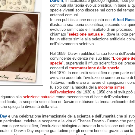
Darwin
, il naturalista e geologo inglese, noto per
contributi alla teoria evoluzionistica, in base ai qu
specie viventi sono discese nel corso del tempo
antenati comuni.
In una pubblicazione congiunta con
Alfred Russ
illustra la sua teoria scientifica, secondo cui qu
evolutivo ramificato è il risultato di un processo, 
chiamato "
selezione naturale
", dove la lotta per
ha un effetto simile alla selezione artificiale coin
nell'allevamento selettivo.
Nel 1859, Darwin pubblicò la sua teoria dell'evol
convincente evidenza nel suo libro "
L'origine de
specie
", superando il rifiuto scientifico dei prece
concetti di
trasmutazione delle specie
.
Nel 1870, la comunità scientifica e gran parte de
avevano accettato l'evoluzione come un dato di f
Tuttavia, molti erano a favore di spiegazioni conc
fu solo con la nascita della
moderna sintesi
dell'evoluzione
dal 1930 al 1950 che si sviluppò
riguardo alla
selezione naturale
come meccanismo di base dell'evoluzione.
odificata, la scoperta scientifica di Darwin costituisce la teoria unificante del
, che spiega la diversità della vita.
 Day
è una celebrazione internazionale della scienza e dell'umanità che si svol
In particolare, celebra le scoperte e la vita di Charles Darwin - l'uomo che per 
,
con rigore scientifico,
l'evoluzione biologica attraverso la selezione naturale.
erale, il Darwin Day esprime gratitudine per gli enormi benefici grazie a cui la