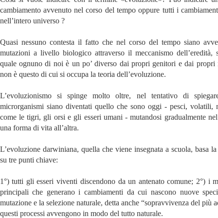
cambiamento avvenuto nel corso del tempo oppure tutti i cambiament
nell’intero universo ?
Quasi nessuno contesta il fatto che nel corso del tempo siano avve
mutazioni a livello biologico attraverso il meccanismo dell’eredità, 
quale ognuno di noi è un po’ diverso dai propri genitori e dai propri
non è questo di cui si occupa la teoria dell’evoluzione.
L’evoluzionismo si spinge molto oltre, nel tentativo di spiega
microrganismi siano diventati quello che sono oggi - pesci, volatili,
come le tigri, gli orsi e gli esseri umani - mutandosi gradualmente ne
una forma di vita all’altra.
L’evoluzione darwiniana, quella che viene insegnata a scuola, basa la 
su tre punti chiave:
1°) tutti gli esseri viventi discendono da un antenato comune; 2°) i 
principali che generano i cambiamenti da cui nascono nuove spec
mutazione e la selezione naturale, detta anche “sopravvivenza del più a
questi processi avvengono in modo del tutto naturale.