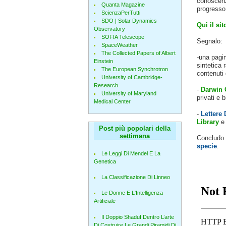
conoscenza
Quanta Magazine
progresso 
ScienzaPerTutti
SDO | Solar Dynamics
Qui il sit
Observatory
SOFIA Telescope
Segnalo:
SpaceWeather
The Collected Papers of Albert
-una pagin
Einstein
sintetica
The European Synchrotron
contenuti d
University of Cambridge-
Research
-
Darwin 
University of Maryland
privati ​​
Medical Center
-
Lettere
Library
e 
Post più popolari della
settimana
Concludo i
specie
.
Le Leggi Di Mendel E La
Genetica
La Classificazione Di Linneo
Le Donne E L'Intelligenza
Artificiale
Il Doppio Shaduf Dentro L’arte
Di Costruire Le Grandi Piramidi Di