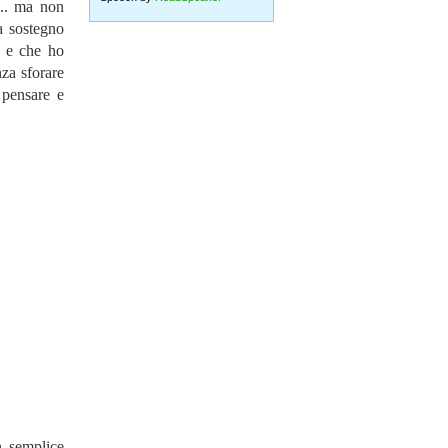
i,.. ma non
a sostegno
o e che ho
nza sforare
 pensare e
n semplice