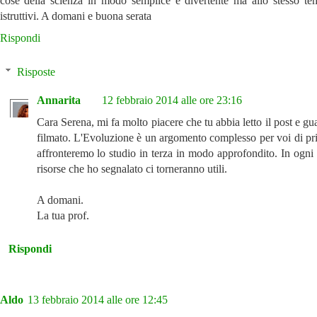
cose della scienza in modo semplice e divertente ma allo stesso te
istruttivi. A domani e buona serata
Rispondi
Risposte
Annarita
12 febbraio 2014 alle ore 23:16
Cara Serena, mi fa molto piacere che tu abbia letto il post e gua
filmato. L'Evoluzione è un argomento complesso per voi di p
affronteremo lo studio in terza in modo approfondito. In ogni 
risorse che ho segnalato ci torneranno utili.
A domani.
La tua prof.
Rispondi
Aldo
13 febbraio 2014 alle ore 12:45