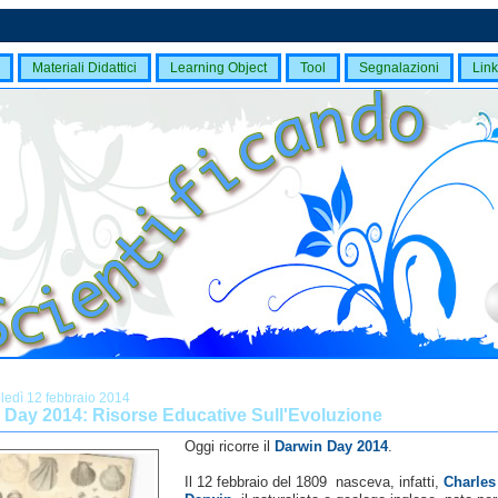
Materiali Didattici
Learning Object
Tool
Segnalazioni
Link
ledì 12 febbraio 2014
 Day 2014: Risorse Educative Sull'Evoluzione
Oggi ricorre il
Darwin Day 2014
.
Il 12 febbraio del 1809 nasceva, infatti,
Charles