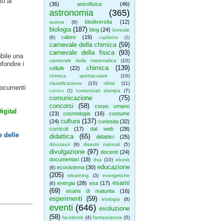
o al
(36)
astrofisica
(46)
astronomia
(365)
biodiversita
(12)
aurora
(9)
biologia
(187)
blog
(24)
boreale
calore
(19)
(6)
capillarita
(1)
carnevale della chimica
(59)
carnevale della fisica
(93)
ibile una
carnevale della matematica
(10)
fondire i
chimica
(139)
cellule
(22)
chimica spettacolare
(10)
classificazione
(10)
clima
(11)
documenti
comunicati stampa
(7)
comics
(1)
comunicazione
(75)
concorsi
(58)
corpo umano
igital
(23)
cosmologia
(16)
costume
cultura
(137)
(24)
curiosita
(32)
curricoli
(17)
dal web
(28)
e delle
didattica
(65)
didattici
(25)
dinosauri
(9)
disastri naturali
(5)
divulgazione
(97)
docenti
(24)
documentari
(18)
dsa
(10)
ebook
educazione
ecosistema
(30)
(8)
(205)
elearning
(3)
energetiche
esami
energia
(28)
esa
(17)
(6)
(69)
esami di maturita
(16)
esperimenti
(59)
etologia
(8)
eventi
(646)
evoluzione
(58)
facebook
(4)
fantascienza
(5)