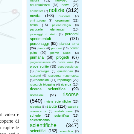
natura
(33)
nervoso
(28)
neuroscienze
(34)
news
(23)
notizie
(312)
normativa
(7)
novita
(168)
nucleare
(7)
organismi
(21)
ominazione
(8)
ottica
(15)
paleontologia
(3)
particelle elementari
(16)
percorsi
passaggi di stato
(4)
sperimentali
(131)
personaggi
(93)
pianeta terra
(24)
power
piante
(6)
podcast
(10)
point
(20)
premio Nobel
(3)
primaria
(58)
progetti
(87)
prove orali
(5)
programmazione
(2)
prove scritte
(35)
pseudoscienze
(3)
psicologia
(3)
questionari
(6)
racconti
(9)
rassegna matematica
recensioni
(17)
reportage
(22)
(5)
ricerca
(16)
research blogging
(4)
ricerca scientifica
(99)
risorse
riflessioni
(51)
(540)
riviste scientifiche
(26)
salute
(114)
robotica
(8)
saperi e
conoscenza
(6)
scatola nera
(3)
il video è
schede
(21)
scientifica
(13)
scientificando
(12)
coperte di
scientifiche
(347)
 capire le
scientifici
(152)
scientifico
(7)