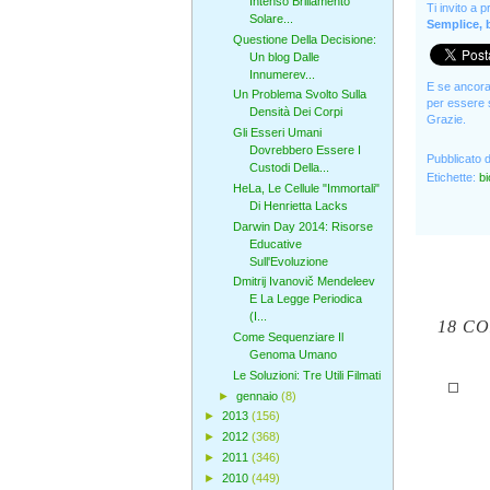
Intenso Brillamento
Ti invito a 
Solare...
Semplice, b
Questione Della Decisione:
Un blog Dalle
Innumerev...
E se ancora 
Un Problema Svolto Sulla
per essere s
Densità Dei Corpi
Grazie.
Gli Esseri Umani
Dovrebbero Essere I
Pubblicato 
Custodi Della...
Etichette:
bi
HeLa, Le Cellule "Immortali"
Di Henrietta Lacks
Darwin Day 2014: Risorse
Educative
Sull'Evoluzione
Dmitrij Ivanovič Mendeleev
E La Legge Periodica
(I...
18 C
Come Sequenziare Il
Genoma Umano
Le Soluzioni: Tre Utili Filmati
►
gennaio
(8)
►
2013
(156)
►
2012
(368)
►
2011
(346)
►
2010
(449)