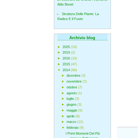
Aldo Bonet
Struttura Delle Piante: La
Radice E Il Fusto
Archivio blog
►
2025
(10)
►
2019
(2)
►
2016
(10)
►
2015
(47)
▼
2014
(66)
►
dicembre
(3)
►
novembre
(7)
►
ottobre
(7)
►
agosto
(1)
►
luglio
(3)
►
giugno
(3)
►
maggio
(5)
►
aprile
(8)
►
marzo
(12)
▼
febbraio
(9)
I Primi Momenti Del Più