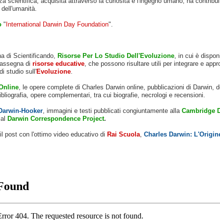
 scientifica, acquisita attraverso la curiosità e
l'ingegno
umano, ha contribuit
dell'umanità.
o
"
International Darwin Day Foundation
".
a di Scientificando,
Risorse Per Lo Studio Dell'Evoluzione
, in cui è dispon
 rassegna di
risorse educative
, che possono risultare utili per integrare e appro
i studio sull'
Evoluzione
.
Online
, le opere complete di Charles Darwin online, pubblicazioni di Darwin, 
e bibliografia, opere complementari, tra cui biografie, necrologi e recensioni.
 Darwin-Hooker
, immagini e testi pubblicati congiuntamente alla
Cambridge D
al
Darwin Correspondence Project
.
l post con l'ottimo video educativo di
Rai Scuola
,
Charles Darwin: L'Origin