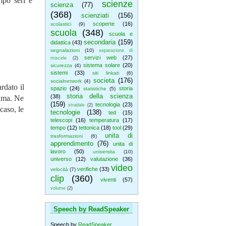
mpo seri e
scienze
scienza
(77)
(368)
scienziati
(156)
scoperte
(16)
scolastici
(9)
scuola
(348)
scuola e
secondaria
(159)
didattica
(43)
segnalazioni
(10)
separazione di
servizi web
(27)
miscele
(2)
sistema solare
(20)
sicurezza
(4)
sistemi
(33)
siti linkati
(6)
societa
(176)
socialnetwork
(4)
rdato il
spazio
(24)
storia
statistiche
(5)
storia della scienza
(38)
rima. Ne
(159)
tecnologia
(23)
stradale
(2)
caso, le
tecnologie
(138)
ted
(15)
telescopi
(16)
temperatura
(17)
tempo
(12)
tettonica
(18)
tool
(29)
unita di
trasformazioni
(6)
apprendimento
(76)
unita di
lavoro
(50)
universita
(10)
universo
(12)
valutazione
(36)
video
verifiche
(33)
velocità
(7)
clip
(360)
viventi
(57)
volume
(2)
Speech by ReadSpeaker
Speech by
ReadSpeaker