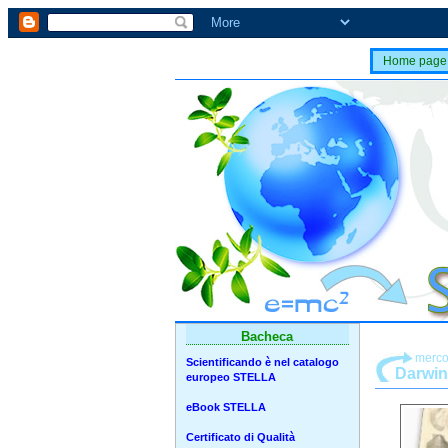
Home page
Bacheca
merco
Scientificando è nel catalogo
Darwin
europeo STELLA
eBook STELLA
Certificato di Qualità