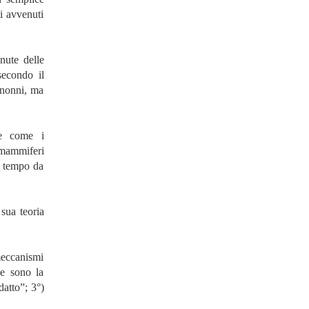
i avvenuti
nute delle
secondo il
 nonni, ma
re come i
 mammiferi
l tempo da
sua teoria
meccanismi
ie sono la
datto”; 3°)