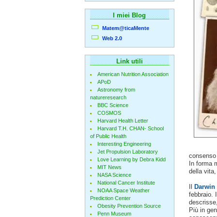
I miei Blog
Matem@ticaMente
Web 2.0
Link utili
American Nutrition Association
APoD
Astronomy from
natureresearch
BBC Science
COSMOS
Harvard Health Letter
Harvard T.H. CHAN- School
of Public Health
Interesting Engineering
Jet Propulsion Laboratory
consenso 
Love Learning by Debra Kidd
In forma m
MIT News
della vita
NASA Science
National Cancer Institute
Il
Darwin
NOAA Space Weather
febbraio. 
Prediction Center
descrisse
Obesity Prevention Source
Più in gen
Penn Museum