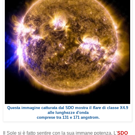
Questa immagine catturata dal SDO mostra il
flare
di classe X4.9
alle lunghezze d'onda
comprese tra 131 e 171 angstrom.
Il Sole si è fatto sentire con la sua immane potenza. L'
SDO