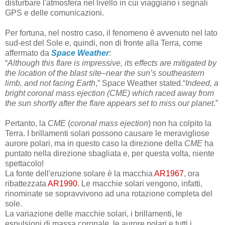
disturbare l'atmosfera nel livello in cui viaggiano i segnali
GPS e delle comunicazioni.
Per fortuna, nel nostro caso, il fenomeno è avvenuto nel lato
sud-est del Sole e, quindi, non di fronte alla Terra, come
affermato da
Space Weather
:
“
Although this flare is impressive, its effects are mitigated by
the location of the blast site–near the sun’s southeastern
limb, and not facing Earth
,” Space Weather stated.
“
Indeed, a
bright coronal mass ejection (CME) which raced away from
the sun shortly after the flare appears set to miss our planet.
”
Pertanto, la
CME
(
coronal mass ejection
) non ha colpito la
Terra.
I brillamenti solari possono causare le meravigliose
aurore polari, ma in questo caso la direzione della
CME
ha
puntato nella direzione sbagliata e, per questa volta, niente
spettacolo!
La fonte dell'eruzione solare è la macchia
AR1967
, ora
ribattezzata
AR1990
. Le
macchie solari vengono, infatti,
rinominate se sopravvivono ad una rotazione completa del
sole.
La variazione delle macchie solari, i brillamenti, le
espulsioni di massa coronale, le aurore polari e tutti i