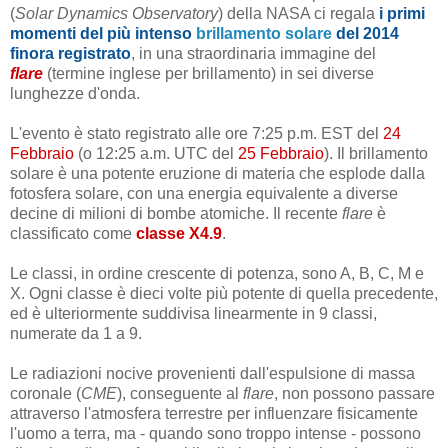
(
Solar Dynamics Observatory
) della NASA ci regala
i primi
momenti del più intenso
brillamento solare
del 2014
finora registrato
, in una straordinaria immagine del
flare
(termine inglese per brillamento) in sei diverse
lunghezze d'onda.
L'evento è stato registrato alle ore 7:25 p.m. EST del
24
Febbraio
(o 12:25 a.m. UTC del
25 Febbraio
). Il brillamento
solare è una potente eruzione di materia che esplode dalla
fotosfera solare, con una energia equivalente a diverse
decine di milioni di bombe atomiche. Il recente
flare
è
classificato come
classe X4.9
.
Le classi, in ordine crescente di potenza, sono A, B, C, M e
X. Ogni classe è dieci volte più potente di quella precedente,
ed è ulteriormente suddivisa linearmente in 9 classi,
numerate da 1 a 9.
Le radiazioni nocive provenienti dall'espulsione di massa
coronale (
CME
), conseguente al
flare
, non possono passare
attraverso l'atmosfera terrestre per influenzare fisicamente
l'uomo a terra, ma - quando sono troppo intense - possono