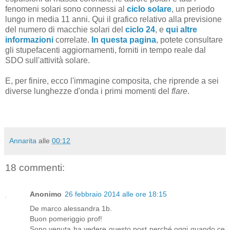
fenomeni solari sono connessi al
ciclo solare
, un periodo
lungo in media 11 anni. Qui il grafico relativo alla previsione
del numero di macchie solari del
ciclo 24
, e
qui altre
informazioni
correlate.
In questa pagina
, potete consultare
gli stupefacenti aggiornamenti, forniti in tempo reale dal
SDO sull'attività solare.
E, per finire, ecco l'immagine composita, che riprende a sei
diverse lunghezze d'onda i primi momenti del
flare
.
Annarita
alle
00:12
18 commenti:
Anonimo
26 febbraio 2014 alle ore 18:15
De marco alessandra 1b.
Buon pomeriggio prof!
Sono venuta ha vedere questo post perché oggi quando ce