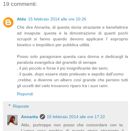
19 commenti:
Aldo
15 febbraio 2014 alle ore 10:26
Che dire Annarita, di questa storia straziante e benefattrice
ad insaputa: questa è la dimostrazione di quanti pochi
scrupoli si fanno quando devono applicare l' esproprio
bioetico o biopolitico per pubblica utilità.
Posso solo paragonare questa cara donna e dedicargli la
parabola evangelica del granello di senape
, il più piccolo e forse il più insignificante dei semi,
: il quale, dopo essere stato prelevato e sepolto dall'uomo
,crebbe, e divenne un albero così grande che persino tutti
gli uccelli del cielo trovarono riparo tra i suoi rami.
Rispondi
Risposte
Annarita
15 febbraio 2014 alle ore 17:22
Aldo, purtroppo non posso che concordare con te.
L'unica cosa positiva di questa storia straziante è