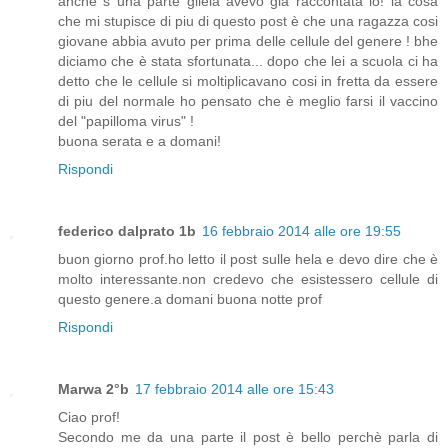
anche s una parte gliela avevo gia raccontata io! la cosa
che mi stupisce di piu di questo post è che una ragazza cosi
giovane abbia avuto per prima delle cellule del genere ! bhe
diciamo che è stata sfortunata... dopo che lei a scuola ci ha
detto che le cellule si moltiplicavano cosi in fretta da essere
di piu del normale ho pensato che è meglio farsi il vaccino
del "papilloma virus" !
buona serata e a domani!
Rispondi
federico dalprato 1b
16 febbraio 2014 alle ore 19:55
buon giorno prof.ho letto il post sulle hela e devo dire che è
molto interessante.non credevo che esistessero cellule di
questo genere.a domani buona notte prof
Rispondi
Marwa 2°b
17 febbraio 2014 alle ore 15:43
Ciao prof!
Secondo me da una parte il post è bello perchè parla di