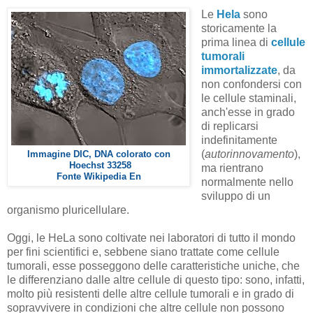
Le
Hela
sono
storicamente la
prima linea di
cellule
tumorali
immortalizzate
, da
non confondersi con
le cellule staminali,
anch'esse in grado
di replicarsi
indefinitamente
(
autorinnovamento
),
Immagine DIC, DNA colorato con
Hoechst 33258
ma rientrano
Fonte Wikipedia En
normalmente nello
sviluppo di un
organismo pluricellulare.
Oggi, le HeLa sono coltivate nei laboratori di tutto il mondo
per fini scientifici e, sebbene siano trattate come cellule
tumorali, esse posseggono delle caratteristiche uniche, che
le differenziano dalle altre cellule di questo tipo: sono, infatti,
molto più resistenti delle altre cellule tumorali e in grado di
sopravvivere in condizioni che altre cellule non possono