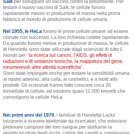
Salk
per sviluppare un vaccino contro la poliomielite. Per
testare il nuovo vaccino di Salk, le cellule furono
rapidamente messe in produzione di massa nella prima
fabbrica al mondo di produzione di cellule umane.
Nel 1955, le HeLa
furono le prime cellule umane ad essere
clonate con successo.
La loro richiesta crebbe rapidamente.
Da quando furono messe in produzione di massa, le cellule
di Henrietta sono state utilizzate dagli scienziati di tutto il
mondo per "
la ricerca sul cancro, l'AIDS, gli effetti di
radiazioni e di sostanze tossiche, la mappatura del gene,
innumerevoli altre attività scientifiche
".
Sono state impiegate anche per testare la sensibilità umana
al nastro adesivo, alla colla, ai cosmetici, e a molti altri
prodotti. Gli scienziati hanno fatto crescere circa 20
tonnellate di cellule, ed esistono quasi 11.000 brevetti che
coinvolgono le cellule HeLa.
Nei primi anni del 1970
, i familiari di Henrietta Lacks
inizarono a ricevere telefonate da ricercatori, che volevano
prelevare campioni del loro sangue per studiarne la
genetica(colore degli occhi, colore dei capelli e connessioni