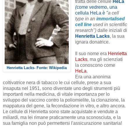
tratta delle cellule
HeLa
(
come vedremo, una
cellula HeLa è
"
a cell
type in an
immortalised
cell line
used in scientific
research")
dalle iniziali di
Henrietta Lacks
, la sua
ignara donatrice.
Il suo nome era
Henrietta
Lacks
, ma gli scienziati
la conoscono come
Henrietta Lacks- Fonte: Wikipedia
HeLa
.
Era una anonima
coltivatrice nera di tabacco le cui cellule, prese a sua
insaputa nel 1951, sono diventate uno degli strumenti più
importanti nella medicina, di vitale importanza per lo
sviluppo del vaccino contro la poliomielite, la clonazione, la
mappatura del gene, la fecondazione in vitro, e altro ancora.
Le cellule di Henrietta sono state acquistate e vendute a
miliardi, ma lei rimane praticamente una sconosciuta, e la
sua famiglia non può permettersi l'assicurazione sanitaria!