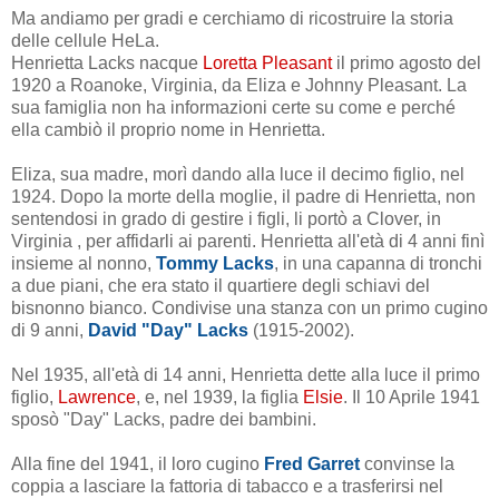
Ma andiamo per gradi e cerchiamo di ricostruire la storia
delle cellule HeLa.
Henrietta Lacks nacque
Loretta Pleasant
il primo agosto del
1920 a Roanoke, Virginia, da Eliza e Johnny Pleasant. La
sua famiglia non ha informazioni certe su come e perché
ella cambiò il proprio nome in Henrietta.
Eliza, sua madre, morì dando alla luce il decimo figlio, nel
1924. Dopo la morte della moglie, il padre di Henrietta, non
sentendosi in grado di gestire i figli, li portò a Clover, in
Virginia , per affidarli ai parenti. Henrietta all'età di 4 anni finì
insieme al nonno,
Tommy Lacks
, in una capanna di tronchi
a due piani, che era stato il quartiere degli schiavi del
bisnonno bianco. Condivise una stanza con un primo cugino
di 9 anni,
David "Day" Lacks
(1915-2002).
Nel 1935, all'età di 14 anni, Henrietta dette alla luce il primo
figlio,
Lawrence
, e, nel 1939, la figlia
Elsie
. Il 10 Aprile 1941
sposò "Day" Lacks, padre dei bambini.
Alla fine del 1941, il loro cugino
Fred Garret
convinse la
coppia a lasciare la fattoria di tabacco e a trasferirsi nel