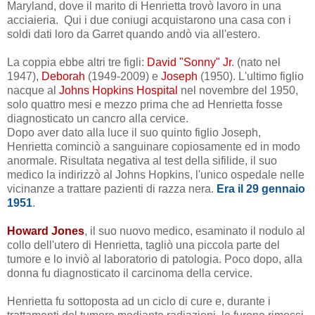
Maryland, dove il marito di Henrietta trovò lavoro in una
acciaieria. Qui i due coniugi acquistarono una casa con i
soldi dati loro da Garret quando andò via all'estero.
La coppia ebbe altri tre figli:
David "Sonny" Jr
. (nato nel
1947),
Deborah
(1949-2009) e
Joseph
(1950). L'ultimo figlio
nacque al
Johns Hopkins Hospital
nel novembre del 1950,
solo quattro mesi e mezzo prima che ad Henrietta fosse
diagnosticato un cancro alla cervice.
Dopo aver dato alla luce il suo quinto figlio Joseph,
Henrietta cominciò a sanguinare copiosamente ed in modo
anormale. Risultata negativa al test della sifilide, il suo
medico la indirizzò al Johns Hopkins, l'unico ospedale nelle
vicinanze a trattare
pazienti di razza nera.
Era il 29 gennaio
1951
.
Howard Jones
, il suo nuovo medico, esaminato il nodulo al
collo dell'utero di
Henrietta
, tagliò una piccola parte del
tumore e lo inviò al laboratorio di patologia. Poco dopo, alla
donna fu diagnosticato il carcinoma della cervice.
Henrietta fu sottoposta ad un ciclo di cure e, durante i