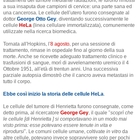
trattamenti del tumore mediante radiazioni, le furono rimossi
a sua insaputa due campioni di cervice: una parte sana ed
una cancerosa. Le cellule dell'utero furono consegnate al
dottor
George Otto Gey
, diventando successivamente le
cellule
HeLa
(linea cellulare immortalizzata), comunemente
utilizzate nella ricerca biomedica.
Tornata all'Hopkins, l'
8 agosto
, per una sessione di
trattamento, rimase in ospedale fino al giorno della sua
morte. Anche se ricevette adeguato trattamento clinico e
trasfusioni di sangue, morì di avvelenamento uremico il 4
Ottobre 1951, all'età di trentun anni. Una successiva
parziale autopsia dimostrò che il cancro aveva metastasi in
tutto il corpo.
Ebbe così inizio la storia delle cellule HeLa
.
Le cellule del tumore di Henrietta furono consegnate, come
detto prima, al ricercatore
George Gey
, il quale "
scoprì che
le cellule [di Henrietta ] si comportavano in un modo mai
visto prima: esse potevano essere tenute in vita e
riprodursi
". Le comuni cellule umane, coltivate
in vitro
da
altre cellule, potevano invece sopravvivere solo per pochi