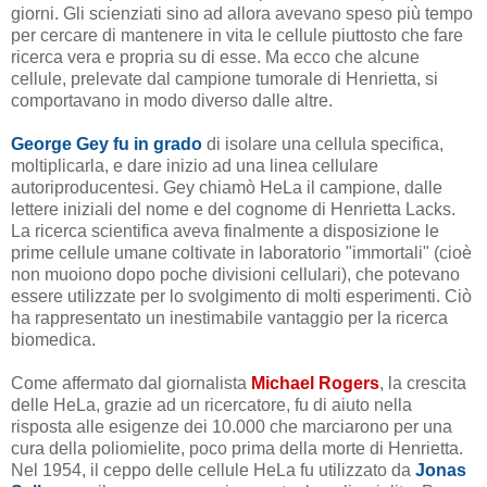
giorni. Gli scienziati sino ad allora avevano speso più tempo
per cercare di mantenere in vita le cellule piuttosto che fare
ricerca vera e propria su di esse. Ma ecco che alcune
cellule, prelevate dal campione tumorale di Henrietta, si
comportavano in modo diverso dalle altre.
George Gey fu in grado
di isolare una cellula specifica,
moltiplicarla, e dare inizio ad una linea cellulare
autoriproducentesi. Gey chiamò HeLa il campione, dalle
lettere iniziali del nome e del cognome di Henrietta Lacks.
La ricerca scientifica aveva finalmente a disposizione le
prime cellule umane coltivate in laboratorio "immortali" (cioè
non muoiono dopo poche divisioni cellulari), che potevano
essere utilizzate per lo svolgimento di molti esperimenti. Ciò
ha rappresentato un inestimabile vantaggio per la ricerca
biomedica.
Come affermato dal giornalista
Michael Rogers
, la crescita
delle HeLa, grazie ad un ricercatore, fu di aiuto nella
risposta alle esigenze dei 10.000 che marciarono per una
cura della poliomielite, poco prima della morte di Henrietta.
Nel 1954, il ceppo
delle cellule
HeLa fu utilizzato da
Jonas