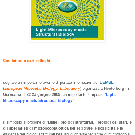
Cari lettori e cari colleghi
,
segnalo un importante evento di portata internazionale. L'
EMBL
(
European Molecular Biology Laboratory
) organizza a
Heidelberg in
Germania
, il
22-23 giugno 2009
, un importante simposio
"
Light
Microscopy meets Structural Biology"
.
Il simposio si propone di riunire i
biologi strutturali
, i
biologi cellulari,
e
gli specialisti di microscopia ottica
per esplorare le possibilità e le
esigenze dei biologi strutturali nell'uso di diverse tecniche di microscopia