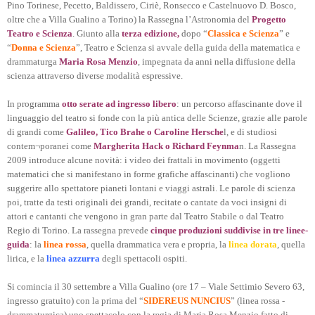
Pino Torinese, Pecetto, Baldissero, Ciriè, Ronsecco e Castelnuovo D. Bosco,
oltre che a Villa Gualino a Torino) la Rassegna l’Astronomia del
Progetto
Teatro e Scienza
. Giunto alla
terza edizione,
dopo “
Classica e Scienza
” e
“
Donna e Scienza
”, Teatro e Scienza si avvale della guida della matematica e
drammaturga
Maria Rosa Menzio
, impegnata da anni nella diffusione della
scienza attraverso diverse modalità espressive.
In programma
otto serate ad ingresso libero
: un percorso affascinante dove il
linguaggio del teatro si fonde con la più antica delle Scienze, grazie alle parole
di grandi come
Galileo, Tico Brahe o Caroline Hersche
l, e di studiosi
contem¬poranei come
Margherita Hack o Richard Feynma
n. La Rassegna
2009 introduce alcune novità: i video dei frattali in movimento (oggetti
matematici che si manifestano in forme grafiche affascinanti) che vogliono
suggerire allo spettatore pianeti lontani e viaggi astrali. Le parole di scienza
poi, tratte da testi originali dei grandi, recitate o cantate da voci insigni di
attori e cantanti che vengono in gran parte dal Teatro Stabile o dal Teatro
Regio di Torino. La rassegna prevede
cinque produzioni suddivise in tre linee-
guida
: la
linea rossa
, quella drammatica vera e propria, la
linea dorata
, quella
lirica, e la
linea azzurra
degli spettacoli ospiti.
Si comincia il 30 settembre a Villa Gualino (ore 17 – Viale Settimio Severo 63,
ingresso gratuito) con la prima del “
SIDEREUS NUNCIUS
” (linea rossa -
drammaturgica) uno spettacolo con la regia di Maria Rosa Menzio fatto di