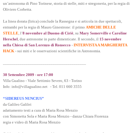
un’astronoma di Pino Torinese, storia di stelle, miti e stregoneria, per la regia di
Oliviero Corbetta.
La linea dorata (lirica) conclude la Rassegna e si articola in due spettacoli,
entrambi per la regia di Mauro Ginestrone: il primo
AMICHE DELLE
STELLE
, l’
8 novembre al Duomo di Ciriè
, su
Mary Somerville e Caroline
Hersche
l
, due astronome in parte dimenticate. Il secondo, il
15 novembre
nella Chiesa di San Lorenzo di Ronsecco
-
INTERVISTA A MARGHERITA
HACK
- sui miti e le osservazioni scientifiche in Astronomia.
________________________________________
30 Settembre 2009 - ore 17:00
Villa Gualino - Viale Settimio Severo, 63 - Torino
Info: info@villagualino.net - Tel. 011 660 3555
“SIDEREUS NUNCIUS”
da Galileo Galilei
adattamento testi a cura di Maria Rosa Menzio
con Simonetta Sola e Maria Rosa Menzio - danza Chiara Fiorenza
regia e video di Maria Rosa Menzio