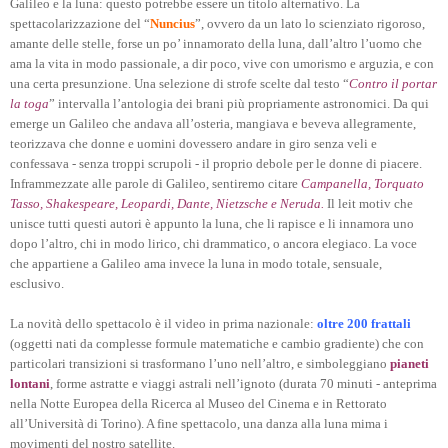
Galileo e la luna: questo potrebbe essere un titolo alternativo. La
spettacolarizzazione del “
Nuncius
”, ovvero da un lato lo scienziato rigoroso,
amante delle stelle, forse un po’ innamorato della luna, dall’altro l’uomo che
ama la vita in modo passionale, a dir poco, vive con umorismo e arguzia, e con
una certa presunzione. Una selezione di strofe scelte dal testo “
Contro il portar
la toga
” intervalla l’antologia dei brani più propriamente astronomici. Da qui
emerge un Galileo che andava all’osteria, mangiava e beveva allegramente,
teorizzava che donne e uomini dovessero andare in giro senza veli e
confessava - senza troppi scrupoli - il proprio debole per le donne di piacere.
Inframmezzate alle parole di Galileo, sentiremo citare
Campanella, Torquato
Tasso, Shakespeare, Leopardi, Dante, Nietzsche e Neruda.
Il leit motiv che
unisce tutti questi autori è appunto la luna, che li rapisce e li innamora uno
dopo l’altro, chi in modo lirico, chi drammatico, o ancora elegiaco. La voce
che appartiene a Galileo ama invece la luna in modo totale, sensuale,
esclusivo.
La novità dello spettacolo è il video in prima nazionale:
oltre 200 frattali
(oggetti nati da complesse formule matematiche e cambio gradiente) che con
particolari transizioni si trasformano l’uno nell’altro, e simboleggiano
pianeti
lontani
, forme astratte e viaggi astrali nell’ignoto (durata 70 minuti - anteprima
nella Notte Europea della Ricerca al Museo del Cinema e in Rettorato
all’Università di Torino). A fine spettacolo, una danza alla luna mima i
movimenti del nostro satellite.