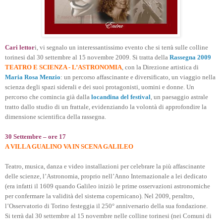
Cari lettor
i, vi segnalo un interessantissimo evento che si terrà sulle colline
torinesi dal 30 settembre al 15 novembre 2009. Si tratta della
Rassegna 2009
TEATRO E SCIENZA - L’ASTRONOMIA
, con la Direzione artistica di
Maria Rosa Menzio
:
u
n percorso affascinante e diversificato, un viaggio nella
scienza degli spazi siderali e dei suoi protagonisti, uomini e donne. Un
percorso che comincia già dalla
locandina del festival
, un paesaggio astrale
tratto dallo studio di un frattale, evidenziando la volontà di approfondire la
dimensione scientifica della rassegna.
30 Settembre – ore 17
A VILLA GUALINO VA IN SCENA GALILEO
Teatro, musica, danza e video installazioni per celebrare la più affascinante
delle scienze, l’Astronomia, proprio nell’Anno Internazionale a lei dedicato
(era infatti il 1609 quando Galileo iniziò le prime osservazioni astronomiche
per confermare la validità del sistema copernicano). Nel 2009, peraltro,
l’Osservatorio di Torino festeggia il 250° anniversario della sua fondazione.
Si terrà dal 30 settembre al 15 novembre nelle colline torinesi (nei Comuni di