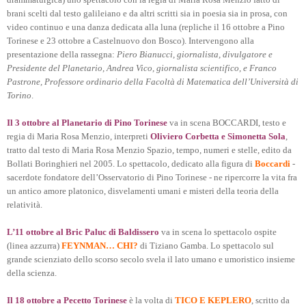
brani scelti dal testo galileiano e da altri scritti sia in poesia sia in prosa, con
video continuo e una danza dedicata alla luna (repliche il 16 ottobre a Pino
Torinese e 23 ottobre a Castelnuovo don Bosco). Intervengono alla
presentazione della rassegna:
Piero Bianucci, giornalista, divulgatore e
Presidente del Planetario, Andrea Vico, giornalista scientifico, e Franco
Pastrone, Professore ordinario della Facoltà di Matematica dell’Università di
Torino
.
Il 3 ottobre al Planetario di Pino Torinese
va in scena BOCCARDI, testo e
regia di Maria Rosa Menzio, interpreti
Oliviero Corbetta e Simonetta Sola
,
tratto dal testo di Maria Rosa Menzio Spazio, tempo, numeri e stelle, edito da
Bollati Boringhieri nel 2005. Lo spettacolo, dedicato alla figura di
Boccardi
-
sacerdote fondatore dell’Osservatorio di Pino Torinese - ne ripercorre la vita fra
un antico amore platonico, disvelamenti umani e misteri della teoria della
relatività.
L’11 ottobre al Bric Paluc di Baldissero
va in scena lo spettacolo ospite
(linea azzurra)
FEYNMAN… CHI?
di Tiziano Gamba. Lo spettacolo sul
grande scienziato dello scorso secolo svela il lato umano e umoristico insieme
della scienza.
Il 18 ottobre a Pecetto Torinese
è la volta di
TICO E KEPLERO
, scritto da