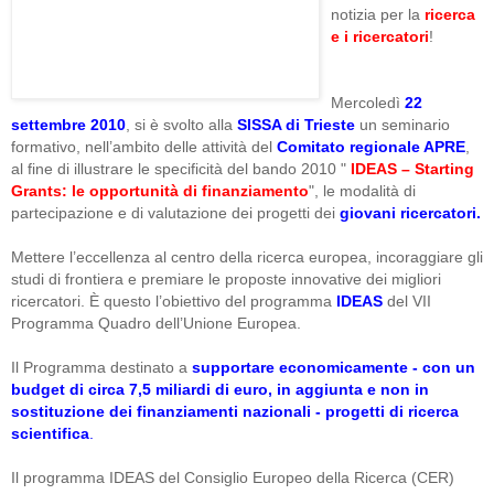
notizia per la
ricerca
e i ricercatori
!
Mercoledì
22
settembre 2010
, si è svolto alla
SISSA di Trieste
un seminario
formativo, nell’ambito delle attività del
Comitato regionale APRE
,
al fine di illustrare le specificità del bando 2010 "
IDEAS – Starting
Grants: le opportunità di finanziamento
", le modalità di
partecipazione e di valutazione dei progetti dei
giovani ricercatori.
Mettere l’eccellenza al centro della ricerca europea, incoraggiare gli
studi di frontiera e premiare le proposte innovative dei migliori
ricercatori. È questo l’obiettivo del programma
IDEAS
del VII
Programma Quadro dell’Unione Europea.
Il Programma destinato a
supportare economicamente - con un
budget di circa 7,5 miliardi di euro, in aggiunta e non in
sostituzione dei finanziamenti nazionali - progetti di ricerca
scientifica
.
Il programma IDEAS del Consiglio Europeo della Ricerca (CER)