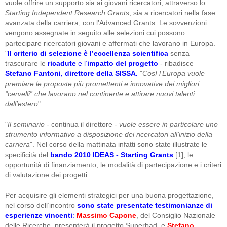
vuole offrire un supporto sia ai giovani ricercatori, attraverso lo
Starting Independent Research Grants
, sia a ricercatori nella fase
avanzata della carriera, con l’Advanced Grants. Le sovvenzioni
vengono assegnate in seguito alle selezioni cui possono
partecipare ricercatori giovani e affermati che lavorano in Europa.
"
Il criterio di selezione è l’eccellenza scientifica
senza
trascurare le
ricadute
e l’
impatto
del progetto
- ribadisce
Stefano Fantoni, direttore della SISSA.
"
Così l’Europa vuole
premiare le proposte più promettenti e innovative dei migliori
“cervelli” che lavorano nel continente e attirare nuovi talenti
dall’estero
".
"
Il seminario
- continua il direttore -
vuole essere in particolare uno
strumento informativo a disposizione dei ricercatori all’inizio della
carriera
". Nel corso della mattinata infatti sono state illustrate le
specificità del
bando 2010 IDEAS - Starting Grants
[1], le
opportunità di finanziamento, le modalità di partecipazione e i criteri
di valutazione dei progetti.
Per acquisire gli elementi strategici per una buona progettazione,
nel corso dell’incontro
sono state presentate testimonianze di
esperienze vincenti
:
Massimo Capone
, del Consiglio Nazionale
delle Ricerche, presenterà il progetto Superbad, e
Stefano