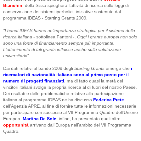
Bianchini
della Sissa spiegherà l’attività di ricerca sulle leggi di
conservazione dei sistemi iperbolici, iniziative sostenute dal
programma IDEAS - Starting Grants 2009.
"I bandi IDEAS hanno un’importanza strategica per il sistema della
ricerca italiana
- sottolinea Fantoni -.
Oggi i grants europei non solo
sono una fonte di finanziamento sempre più importante.
L'ottenimento di tali
grants
influisce anche sulla valutazione
universitaria
".
Dai dati relativi al bando 2009 degli
Starting Grants
emerge che
i
ricercatori di nazionalità italiana sono al primo posto per il
numero di progetti finanziati
, ma di fatto quasi la metà dei
vincitori italiani svolge la propria ricerca al di fuori del nostro Paese.
Dei risultati e delle problematiche relative alla partecipazione
italiana al programma IDEAS ne ha discusso
Federica Prete
dell’Agenzia APRE, al fine di fornire tutte le informazioni necessarie
per partecipare con successo al VII Programma Quadro dell’Unione
Europea.
Martina De Sole
, infine, ha presentato quali altre
opportunità
arrivano dall’Europa nell’ambito del VII Programma
Quadro.