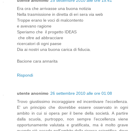
utente anonimo
25 settembre 2010 alle ore 15:41
Era ora che arrivasse una buona notizia
Nella trasmissione in diretta di eri sera via web
Troppe erano le voci di malcontento
e avevano ragione
Speriamo che il progetto IDEAS
che oltre ad abbracciare
ricercatori di ogni paese
Dia ai nostri una buona carica di fiducia.
Bacione cara annarita
Rispondi
utente anonimo
26 settembre 2010 alle ore 01:08
Trovo giustissimo incoraggiare ed incentivare l'eccellenza.
E' un principio che dovrebbe essere osservato in ogni
ambito in cui si opera per il bene della società. A partire
dalla scuola, purtroppo, non sempre l'eccellenza viene
opportunamente valutata e gratificata, ma è molto grave
quando ciò accade nell'ambito della ricerca scientifica, dove