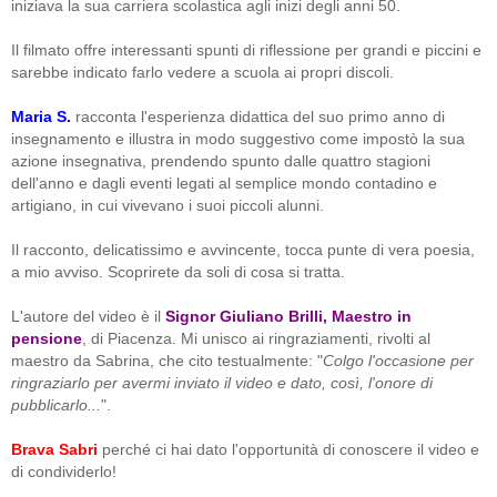
iniziava la sua carriera scolastica agli inizi degli anni 50.
Il filmato offre interessanti spunti di riflessione per grandi e piccini e
sarebbe indicato farlo vedere a scuola ai propri discoli.
Maria S.
racconta l'esperienza didattica del suo primo anno di
insegnamento e illustra in modo suggestivo come impostò la sua
azione insegnativa, prendendo spunto dalle quattro stagioni
dell'anno e dagli eventi legati al semplice mondo contadino e
artigiano, in cui vivevano i suoi piccoli alunni.
Il racconto, delicatissimo e avvincente, tocca punte di vera poesia,
a mio avviso. Scoprirete da soli di cosa si tratta.
L'autore del video è il
Signor Giuliano Brilli, Maestro in
pensione
, di Piacenza. Mi unisco ai ringraziamenti, rivolti al
maestro da Sabrina, che cito testualmente: "
Colgo l'occasione per
ringraziarlo per avermi inviato il video e dato, così, l'onore di
pubblicarlo...
".
Brava Sabri
perché ci hai dato l'opportunità di conoscere il video e
di condividerlo!