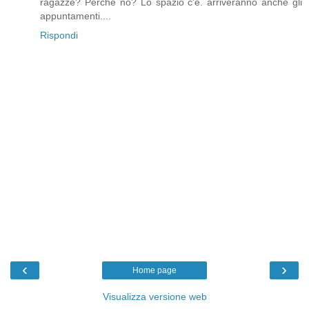
ragazze? Perchè no? Lo spazio c'è. arriveranno anche gli
appuntamenti....
Rispondi
‹
›
Home page
Visualizza versione web