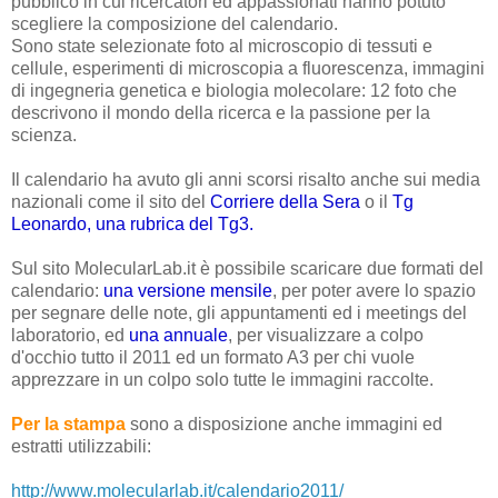
pubblico in cui ricercatori ed appassionati hanno potuto
scegliere la composizione del calendario.
Sono state selezionate foto al microscopio di tessuti e
cellule, esperimenti di microscopia a fluorescenza, immagini
di ingegneria genetica e biologia molecolare: 12 foto che
descrivono il mondo della ricerca e la passione per la
scienza.
Il calendario ha avuto gli anni scorsi risalto anche sui media
nazionali come il sito del
Corriere della Sera
o il
Tg
Leonardo, una rubrica del Tg3.
Sul sito MolecularLab.it è possibile scaricare due formati del
calendario:
una versione mensile
, per poter avere lo spazio
per segnare delle note, gli appuntamenti ed i meetings del
laboratorio, ed
una annuale
, per visualizzare a colpo
d'occhio tutto il 2011 ed un formato A3 per chi vuole
apprezzare in un colpo solo tutte le immagini raccolte.
Per la stampa
sono a disposizione anche immagini ed
estratti utilizzabili:
http://www.molecularlab.it/calendario2011/