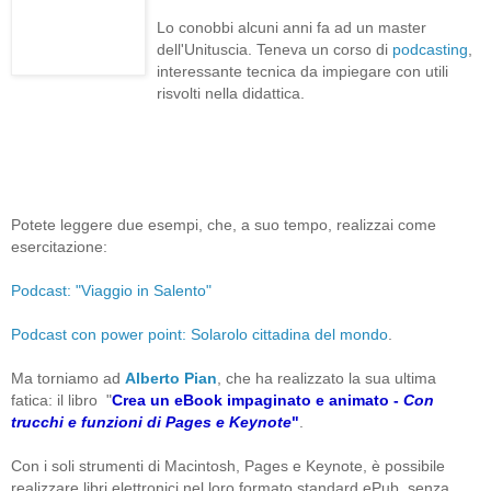
Lo conobbi alcuni anni fa ad un master
dell'Unituscia. Teneva un corso di
podcasting
,
interessante tecnica da impiegare con utili
risvolti nella didattica.
Potete leggere due esempi, che, a suo tempo, realizzai come
esercitazione:
Podcast: "Viaggio in Salento"
Podcast con power point: Solarolo cittadina del mondo
.
Ma torniamo ad
Alberto Pian
, che ha realizzato la sua ultima
fatica: il libro "
Crea un eBook impaginato e animato -
Con
trucchi e funzioni di Pages e Keynote
"
.
Con i soli strumenti di Macintosh, Pages e Keynote, è possibile
realizzare libri elettronici nel loro formato standard ePub, senza