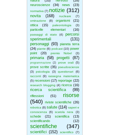
natura
(33)
nervoso
(28)
neuroscienze
(34)
news
(23)
notizie
(312)
normativa
(7)
novita
(168)
nucleare
(7)
organismi
(21)
ominazione
(8)
ottica
(15)
paleontologia
(3)
particelle elementari
(16)
percorsi
passaggi di stato
(4)
sperimentali
(131)
personaggi
(93)
pianeta terra
(24)
power
piante
(6)
podcast
(10)
point
(20)
premio Nobel
(3)
primaria
(58)
progetti
(87)
prove orali
(5)
programmazione
(2)
prove scritte
(35)
pseudoscienze
(3)
psicologia
(3)
questionari
(6)
racconti
(9)
rassegna matematica
recensioni
(17)
reportage
(22)
(5)
ricerca
(16)
research blogging
(4)
ricerca scientifica
(99)
risorse
riflessioni
(51)
(540)
riviste scientifiche
(26)
salute
(114)
robotica
(8)
saperi e
conoscenza
(6)
scatola nera
(3)
schede
(21)
scientifica
(13)
scientificando
(12)
scientifiche
(347)
scientifici
(152)
scientifico
(7)