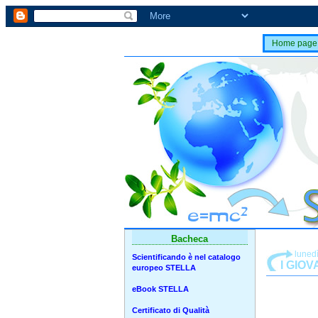
Home page
Bacheca
luned
Scientificando è nel catalogo
I GIOV
europeo STELLA
eBook STELLA
Certificato di Qualità