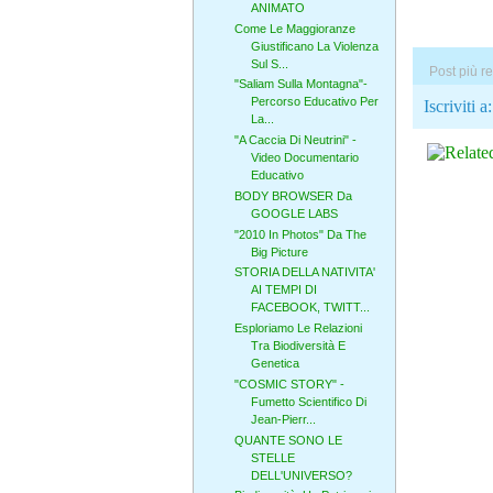
ANIMATO
Come Le Maggioranze
Giustificano La Violenza
Sul S...
Post più r
"Saliam Sulla Montagna"-
Percorso Educativo Per
Iscriviti a
La...
"A Caccia Di Neutrini" -
Video Documentario
Educativo
BODY BROWSER Da
GOOGLE LABS
"2010 In Photos" Da The
Big Picture
STORIA DELLA NATIVITA'
AI TEMPI DI
FACEBOOK, TWITT...
Esploriamo Le Relazioni
Tra Biodiversità E
Genetica
"COSMIC STORY" -
Fumetto Scientifico Di
Jean-Pierr...
QUANTE SONO LE
STELLE
DELL'UNIVERSO?