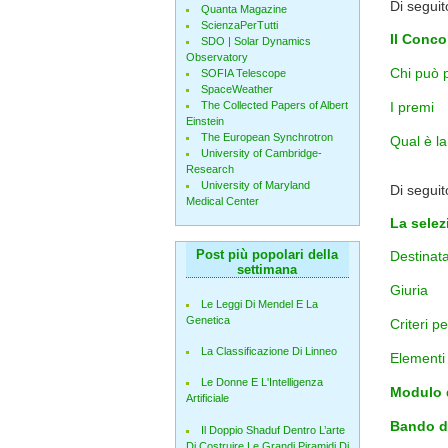
Di seguito
Quanta Magazine
ScienzaPerTutti
I
l Conco
SDO | Solar Dynamics
Observatory
Chi può 
SOFIA Telescope
SpaceWeather
The Collected Papers of Albert
I premi
de
Einstein
The European Synchrotron
Qual è la
University of Cambridge-
Research
University of Maryland
Di seguit
Medical Center
La selez
Post più popolari della
Destinata
settimana
Giuria
Le Leggi Di Mendel E La
Genetica
Criteri p
La Classificazione Di Linneo
Elementi 
Le Donne E L'Intelligenza
Modulo d
Artificiale
Bando d
Il Doppio Shaduf Dentro L’arte
Di Costruire Le Grandi Piramidi Di