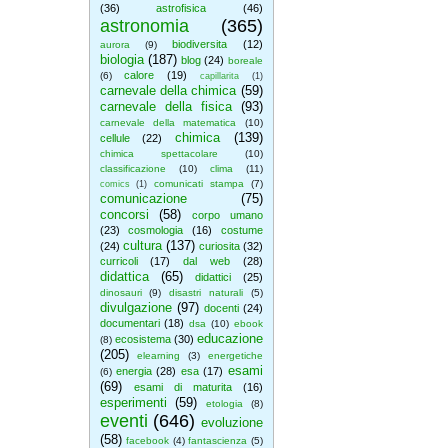
(36)
astrofisica
(46)
astronomia
(365)
biodiversita
(12)
aurora
(9)
biologia
(187)
blog
(24)
boreale
calore
(19)
(6)
capillarita
(1)
carnevale della chimica
(59)
carnevale della fisica
(93)
carnevale della matematica
(10)
chimica
(139)
cellule
(22)
chimica spettacolare
(10)
classificazione
(10)
clima
(11)
comunicati stampa
(7)
comics
(1)
comunicazione
(75)
concorsi
(58)
corpo umano
(23)
cosmologia
(16)
costume
cultura
(137)
(24)
curiosita
(32)
curricoli
(17)
dal web
(28)
didattica
(65)
didattici
(25)
dinosauri
(9)
disastri naturali
(5)
divulgazione
(97)
docenti
(24)
documentari
(18)
dsa
(10)
ebook
educazione
ecosistema
(30)
(8)
(205)
elearning
(3)
energetiche
esami
energia
(28)
esa
(17)
(6)
(69)
esami di maturita
(16)
esperimenti
(59)
etologia
(8)
eventi
(646)
evoluzione
(58)
facebook
(4)
fantascienza
(5)