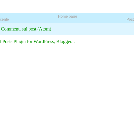
Home page
ecente
Post
:
Commenti sul post (Atom)