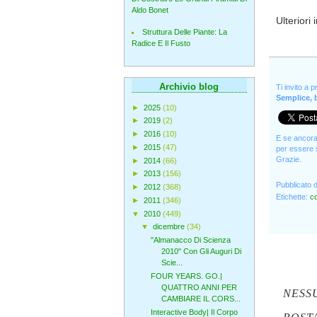
Aldo Bonet
Ulteriori
Struttura Delle Piante: La
Radice E Il Fusto
Archivio blog
Ti invito a 
Semplice, b
►
2025
(10)
►
2019
(2)
►
2016
(10)
E se ancora 
►
2015
(47)
per essere s
Grazie.
►
2014
(66)
►
2013
(156)
Pubblicato 
►
2012
(368)
Etichette:
co
►
2011
(346)
▼
2010
(449)
▼
dicembre
(34)
"Almanacco Di Scienza
2010" Con Gli Auguri Di
Scie...
FOUR YEARS. GO.|
QUATTRO ANNI PER
NESS
CAMBIARE IL CORS...
Interactive Body| Il Corpo