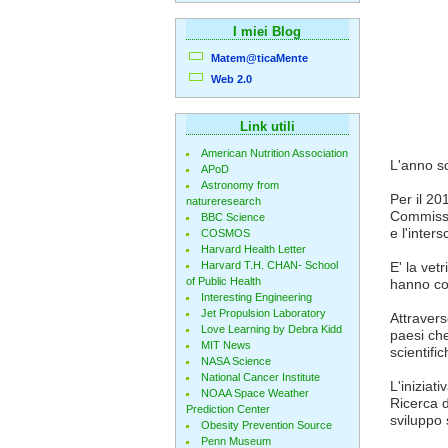
I miei Blog
Matem@ticaMente
Web 2.0
Link utili
American Nutrition Association
L'anno sc
APoD
Astronomy from
Per il 20
natureresearch
Commissi
BBC Science
e l'inters
COSMOS
Harvard Health Letter
Harvard T.H. CHAN- School
E' la vet
of Public Health
hanno cos
Interesting Engineering
Jet Propulsion Laboratory
Attravers
Love Learning by Debra Kidd
paesi che
MIT News
scientific
NASA Science
National Cancer Institute
L'iniziat
NOAA Space Weather
Ricerca d
Prediction Center
sviluppo 
Obesity Prevention Source
Penn Museum