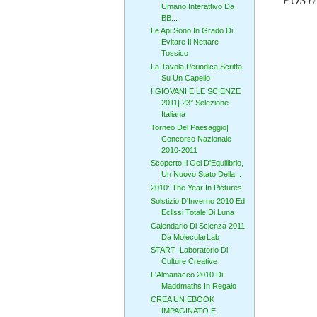
POST
Umano Interattivo Da
BB...
Le Api Sono In Grado Di
Evitare Il Nettare
Tossico
La Tavola Periodica Scritta
Su Un Capello
I GIOVANI E LE SCIENZE
2011| 23° Selezione
Italiana
Torneo Del Paesaggio|
Concorso Nazionale
2010-2011
Scoperto Il Gel D'Equilibrio,
Un Nuovo Stato Della...
2010: The Year In Pictures
Solstizio D'Inverno 2010 Ed
Eclissi Totale Di Luna
Calendario Di Scienza 2011
Da MolecularLab
START- Laboratorio Di
Culture Creative
L'Almanacco 2010 Di
Maddmaths In Regalo
CREA UN EBOOK
IMPAGINATO E