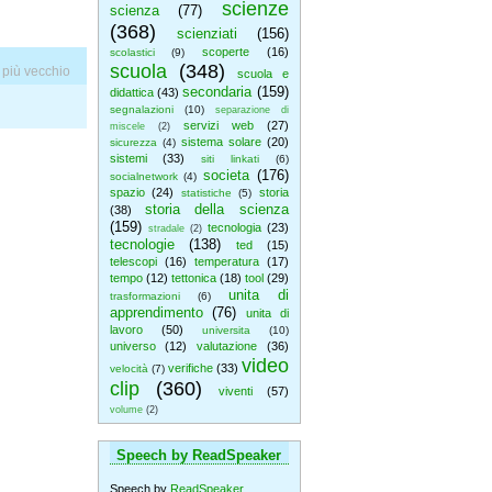
scienze
scienza
(77)
(368)
scienziati
(156)
scoperte
(16)
scolastici
(9)
scuola
(348)
 più vecchio
scuola e
secondaria
(159)
didattica
(43)
segnalazioni
(10)
separazione di
servizi web
(27)
miscele
(2)
sistema solare
(20)
sicurezza
(4)
sistemi
(33)
siti linkati
(6)
societa
(176)
socialnetwork
(4)
spazio
(24)
storia
statistiche
(5)
storia della scienza
(38)
(159)
tecnologia
(23)
stradale
(2)
tecnologie
(138)
ted
(15)
telescopi
(16)
temperatura
(17)
tempo
(12)
tettonica
(18)
tool
(29)
unita di
trasformazioni
(6)
apprendimento
(76)
unita di
lavoro
(50)
universita
(10)
universo
(12)
valutazione
(36)
video
verifiche
(33)
velocità
(7)
clip
(360)
viventi
(57)
volume
(2)
Speech by ReadSpeaker
Speech by
ReadSpeaker