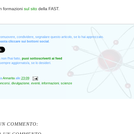
 in formazioni
sul sito
della FAST.
promuovere, condividere, segnalare questo articolo, se lo hai apprezzato.
asta cliccare sui bottoni social
.
non l'hai fatto,
puoi sottoscriverti ai feed
empre aggiornato/a, se lo desideri.
da
Annarita
alle
23:09
ncorsi
,
divulgazione
,
eventi
,
informazioni
,
scienze
UN COMMENTO: