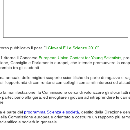
orso pubblicavo il post "
I Giovani E Le Scienze 2010"
.
11 ritorna il Concorso
European Union Contest for Young Scientists
pro
,
one, Consiglio e Parlamento europei, che intende promuovere la coo
cambio tra gli studenti.
rina annuale delle migliori scoperte scientifiche da parte di ragazze e ra
ì l'opportunità di confrontarsi con colleghi con simili interessi ed attitud
o la manifestazione, la Commissione cerca di valorizzare gli sforzi fatti in
 partecipano alla gara, ed invogliare i giovani ad intraprendere le carri
he.
iva è parte del
programma Scienza e società
, gestito dalla Direzione ge
ella Commissione europea e orientato a costruire un rapporto più arm
scientifico e società in generale.