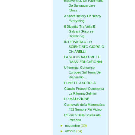
Biodiversità: Un Patrimonio
Da Salvaguardare
[Doss...
A Short History Of Nearly
Everything
Il Dibattito Tra Volta E
Galvani (Risorse
Didattiche)
INTERVISTA ALLO
SCIENZIATO GIORGIO
CHIARELLI
LA SCIENZA A FUMETTI
DA ASI EDUCATIONAL
U4energy, Concorso
Europeo Sul Tema Del
Risparmio ...
FUMETTI A SCUOLA
Claudio Procesi Commenta
La Riforma Gelmini
PRIMA LEZIONE
Carnevale della Matematica
#32 Sempre Più Vicino
L'Elenco Della Scienziata
Precaria
►
novembre
(39)
►
ottobre
(34)