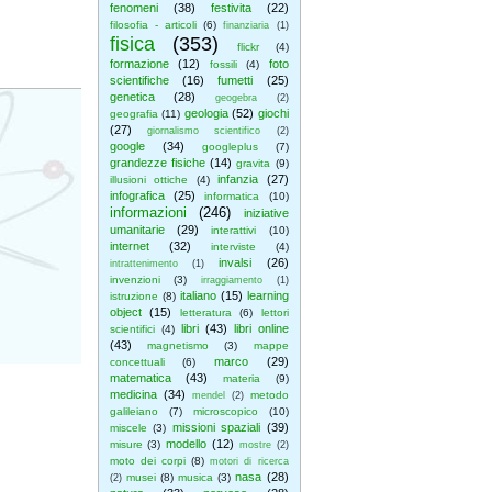
fenomeni
(38)
festivita
(22)
filosofia - articoli
(6)
finanziaria
(1)
fisica
(353)
flickr
(4)
formazione
(12)
foto
fossili
(4)
scientifiche
(16)
fumetti
(25)
genetica
(28)
geogebra
(2)
geologia
(52)
giochi
geografia
(11)
(27)
giornalismo scientifico
(2)
google
(34)
googleplus
(7)
grandezze fisiche
(14)
gravita
(9)
infanzia
(27)
illusioni ottiche
(4)
infografica
(25)
informatica
(10)
informazioni
(246)
iniziative
umanitarie
(29)
interattivi
(10)
internet
(32)
interviste
(4)
invalsi
(26)
intrattenimento
(1)
invenzioni
(3)
irraggiamento
(1)
italiano
(15)
learning
istruzione
(8)
object
(15)
letteratura
(6)
lettori
libri
(43)
libri online
scientifici
(4)
(43)
magnetismo
(3)
mappe
marco
(29)
concettuali
(6)
matematica
(43)
materia
(9)
medicina
(34)
metodo
mendel
(2)
galileiano
(7)
microscopico
(10)
missioni spaziali
(39)
miscele
(3)
modello
(12)
misure
(3)
mostre
(2)
moto dei corpi
(8)
motori di ricerca
nasa
(28)
musei
(8)
musica
(3)
(2)