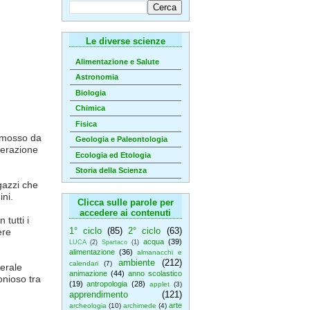
Le diverse scienze
Alimentazione e Salute
Astronomia
Biologia
Chimica
Fisica
mosso da
Geologia e Paleontologia
perazione
Ecologia ed Etologia
Storia della Scienza
gazzi che
ini.
Clicca sulle parole per
accedere ai contenuti
 tutti i
1° ciclo
(85)
2° ciclo
(63)
ere
acqua
(39)
LUCA
(2)
Spartaco
(1)
alimentazione
(36)
almanacchi e
ambiente
(212)
calendari
(7)
nerale
animazione
(44)
anno scolastico
onioso tra
(19)
antropologia
(28)
applet
(3)
apprendimento
(121)
arte
archeologia
(10)
archimede
(4)