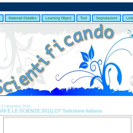
Materiali Didattici
Learning Object
Tool
Segnalazioni
Link
ì 27 dicembre 2010
ANI E LE SCIENZE 2011| 23° Selezione Italiana