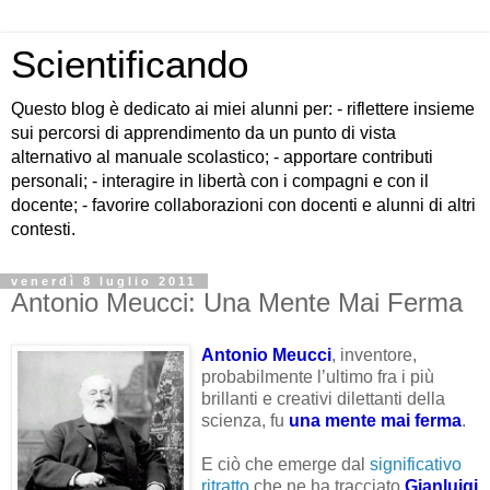
Scientificando
Questo blog è dedicato ai miei alunni per: - riflettere insieme
sui percorsi di apprendimento da un punto di vista
alternativo al manuale scolastico; - apportare contributi
personali; - interagire in libertà con i compagni e con il
docente; - favorire collaborazioni con docenti e alunni di altri
contesti.
venerdì 8 luglio 2011
Antonio Meucci: Una Mente Mai Ferma
Antonio Meucci
, inventore,
probabilmente l’ultimo fra i più
brillanti e creativi dilettanti della
scienza, fu
una mente mai ferma
.
E ciò che emerge dal
significativo
ritratto
che ne ha tracciato
Gianluigi