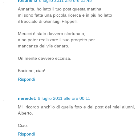
rosariella
8 luglio 2011 alle ore 23:45
Annarita, ho letto il tuo post questa mattina
mi sono fatta una piccola ricerca e in più ho letto
il tracciato di Gianluigi Filippelli.
Meucci è stato davvero sfortunato,
a no poter realizzare il suo progetto per
mancanza del vile danaro.
Un mente davvero eccelsa.
Bacione, ciao!
Rispondi
nereide1
9 luglio 2011 alle ore 00:11
Mi ricordo anch'io di quella foto e del post dei miei alunni,
Alberto.
Ciao.
Rispondi