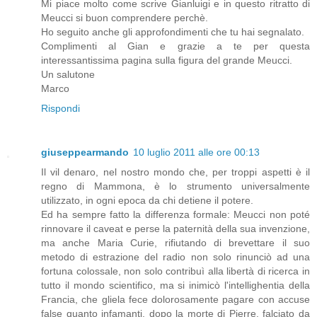
Mi piace molto come scrive Gianluigi e in questo ritratto di
Meucci si buon comprendere perchè.
Ho seguito anche gli approfondimenti che tu hai segnalato.
Complimenti al Gian e grazie a te per questa
interessantissima pagina sulla figura del grande Meucci.
Un salutone
Marco
Rispondi
giuseppearmando
10 luglio 2011 alle ore 00:13
Il vil denaro, nel nostro mondo che, per troppi aspetti è il
regno di Mammona, è lo strumento universalmente
utilizzato, in ogni epoca da chi detiene il potere.
Ed ha sempre fatto la differenza formale: Meucci non poté
rinnovare il caveat e perse la paternità della sua invenzione,
ma anche Maria Curie, rifiutando di brevettare il suo
metodo di estrazione del radio non solo rinunciò ad una
fortuna colossale, non solo contribuì alla libertà di ricerca in
tutto il mondo scientifico, ma si inimicò l'intellighentia della
Francia, che gliela fece dolorosamente pagare con accuse
false quanto infamanti. dopo la morte di Pierre, falciato da