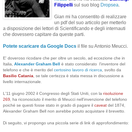
Filippelli
sul suo blog
Dropsea
.
Gian mi ha consentito di realizzare
un pdf del suo articolo per metterlo
a disposizione dei lettori di Scientificando e degli internauti
che dovessero capitare da queste parti.
Potete scaricare da Google Docs
il file su Antonio Meucci.
E' doveroso ricodare che per oltre un secolo, ad eccezione che in
Italia,
Alexander Graham Bell
è stato considerato l'inventore del
telefono e che è merito del
certosino lavoro di ricerca
, svolto da
Basilio Catania
, se tale certezza è stata messa in discussione a
livello internazionale.
L'11 giugno 2002 il Congresso degli Stati Uniti, con la
risoluzione
269
, ha riconosciuto il merito di Meucci nell'invenzione del telefono
poiché se questi fosse stato in grado di pagare il
caveat
del 1874,
Alexander Graham Bell non avrebbe potuto acquistare il brevetto.
Di seguito, vi propongo una piccola serie di link di approfondimento: