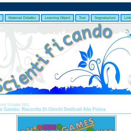
Materiali Didattici
Learning Object
Tool
Segnalazioni
Link
ica 10 luglio 2011
s Games: Raccolta Di Giochi Dedicati Alla Fisica