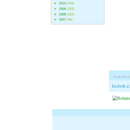
►
2010
(449)
►
2009
(243)
►
2008
(162)
►
2007
(96)
Post più r
Iscriviti a