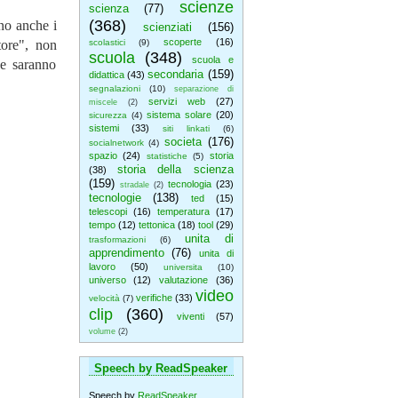
scienze
scienza
(77)
(368)
ano anche i
scienziati
(156)
scoperte
(16)
tore", non
scolastici
(9)
scuola
(348)
scuola e
ne saranno
secondaria
(159)
didattica
(43)
segnalazioni
(10)
separazione di
servizi web
(27)
miscele
(2)
sistema solare
(20)
sicurezza
(4)
sistemi
(33)
siti linkati
(6)
societa
(176)
socialnetwork
(4)
spazio
(24)
storia
statistiche
(5)
storia della scienza
(38)
(159)
tecnologia
(23)
stradale
(2)
tecnologie
(138)
ted
(15)
telescopi
(16)
temperatura
(17)
tempo
(12)
tettonica
(18)
tool
(29)
unita di
trasformazioni
(6)
apprendimento
(76)
unita di
lavoro
(50)
universita
(10)
universo
(12)
valutazione
(36)
video
verifiche
(33)
velocità
(7)
clip
(360)
viventi
(57)
volume
(2)
Speech by ReadSpeaker
Speech by
ReadSpeaker