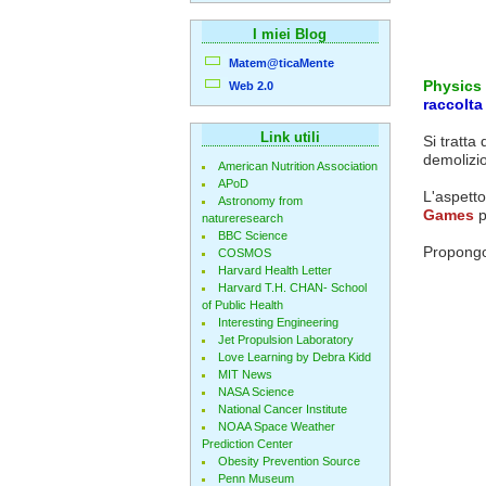
I miei Blog
Matem@ticaMente
Physics
Web 2.0
raccolta 
Link utili
Si tratta 
demolizio
American Nutrition Association
APoD
L'aspetto
Astronomy from
Games
p
natureresearch
BBC Science
Propongo 
COSMOS
Harvard Health Letter
Harvard T.H. CHAN- School
of Public Health
Interesting Engineering
Jet Propulsion Laboratory
Love Learning by Debra Kidd
MIT News
NASA Science
National Cancer Institute
NOAA Space Weather
Prediction Center
Obesity Prevention Source
Penn Museum