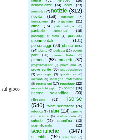
natura
(33)
nervoso
(28)
neuroscienze
(34)
news
(23)
notizie
(312)
normativa
(7)
novita
(168)
nucleare
(7)
organismi
(21)
ominazione
(8)
ottica
(15)
paleontologia
(3)
particelle elementari
(16)
percorsi
passaggi di stato
(4)
sperimentali
(131)
personaggi
(93)
pianeta terra
(24)
power
piante
(6)
podcast
(10)
point
(20)
premio Nobel
(3)
primaria
(58)
progetti
(87)
prove orali
(5)
programmazione
(2)
prove scritte
(35)
pseudoscienze
(3)
psicologia
(3)
questionari
(6)
racconti
(9)
rassegna matematica
recensioni
(17)
reportage
(22)
(5)
e sul gioco
ricerca
(16)
research blogging
(4)
ricerca scientifica
(99)
risorse
riflessioni
(51)
(540)
riviste scientifiche
(26)
salute
(114)
robotica
(8)
saperi e
conoscenza
(6)
scatola nera
(3)
schede
(21)
scientifica
(13)
scientificando
(12)
scientifiche
(347)
scientifici
(152)
scientifico
(7)