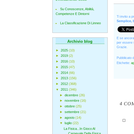
Su Conoscenze, Abilità,
Competenze E Dintorni
Ti invito a 
Semplice, b
La Classificazione Di Linneo
E se ancora 
Archivio blog
per essere s
Grazie.
►
2025
(10)
►
2019
(2)
Pubblicato 
►
2016
(10)
Etichette:
a
►
2015
(47)
►
2014
(66)
►
2013
(156)
►
2012
(368)
▼
2011
(346)
►
dicembre
(26)
►
novembre
(16)
4 CO
►
ottobre
(25)
►
settembre
(21)
►
agosto
(14)
▼
luglio
(22)
La Fisica...In Gioco Al
Carnevale Della Fisica