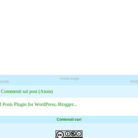
Home page
ecente
Post
:
Commenti sul post (Atom)
Contenuti vari