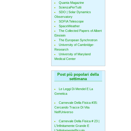
Quanta Magazine
ScienzaPerTutti
SDO | Solar Dynamics
Observatory
SOFIA Telescope
SpaceWeather
The Collected Papers of Albert
Einstein
The European Synchrotron
University of Cambridge-
Research
University of Maryland
Medical Center
Post più popolari della
settimana
Le Leggi Di Mendel E La
Genetica
Carnevale Della Fisica #35:
Cercando Tracce Di Vita
Nell'Universo
Carnevale Della Fisica # 23 |
L'Infinitamente Grande E
L'InfinitamentePiccolo