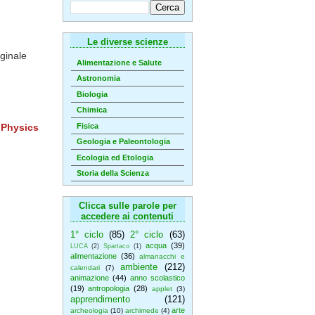
Le diverse scienze
ginale
Alimentazione e Salute
Astronomia
Biologia
Chimica
Fisica
i
Physics
Geologia e Paleontologia
Ecologia ed Etologia
Storia della Scienza
Clicca sulle parole per
accedere ai contenuti
1° ciclo
(85)
2° ciclo
(63)
acqua
(39)
LUCA
(2)
Spartaco
(1)
alimentazione
(36)
almanacchi e
ambiente
(212)
calendari
(7)
animazione
(44)
anno scolastico
(19)
antropologia
(28)
applet
(3)
apprendimento
(121)
arte
archeologia
(10)
archimede
(4)