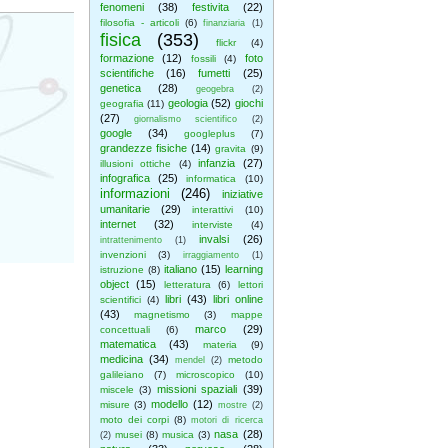
fenomeni
(38)
festivita
(22)
filosofia - articoli
(6)
finanziaria
(1)
fisica
(353)
flickr
(4)
formazione
(12)
foto
fossili
(4)
scientifiche
(16)
fumetti
(25)
genetica
(28)
geogebra
(2)
geologia
(52)
giochi
geografia
(11)
(27)
giornalismo scientifico
(2)
google
(34)
googleplus
(7)
grandezze fisiche
(14)
gravita
(9)
infanzia
(27)
illusioni ottiche
(4)
infografica
(25)
informatica
(10)
informazioni
(246)
iniziative
umanitarie
(29)
interattivi
(10)
internet
(32)
interviste
(4)
invalsi
(26)
intrattenimento
(1)
invenzioni
(3)
irraggiamento
(1)
italiano
(15)
learning
istruzione
(8)
object
(15)
letteratura
(6)
lettori
libri
(43)
libri online
scientifici
(4)
(43)
magnetismo
(3)
mappe
marco
(29)
concettuali
(6)
matematica
(43)
materia
(9)
medicina
(34)
metodo
mendel
(2)
galileiano
(7)
microscopico
(10)
missioni spaziali
(39)
miscele
(3)
modello
(12)
misure
(3)
mostre
(2)
moto dei corpi
(8)
motori di ricerca
nasa
(28)
musei
(8)
musica
(3)
(2)