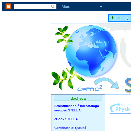
Home page
Bacheca
domen
Scientificando è nel catalogo
Physic
europeo STELLA
eBook STELLA
Certificato di Qualità