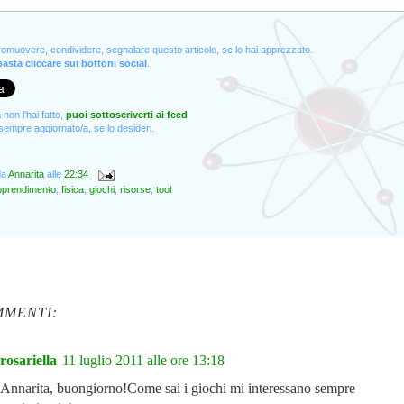
promuovere, condividere, segnalare questo articolo, se lo hai apprezzato.
asta cliccare sui bottoni social
.
non l'hai fatto,
puoi sottoscriverti ai feed
empre aggiornato/a, se lo desideri.
da
Annarita
alle
22:34
pprendimento
,
fisica
,
giochi
,
risorse
,
tool
MMENTI:
rosariella
11 luglio 2011 alle ore 13:18
Annarita, buongiorno!Come sai i giochi mi interessano sempre