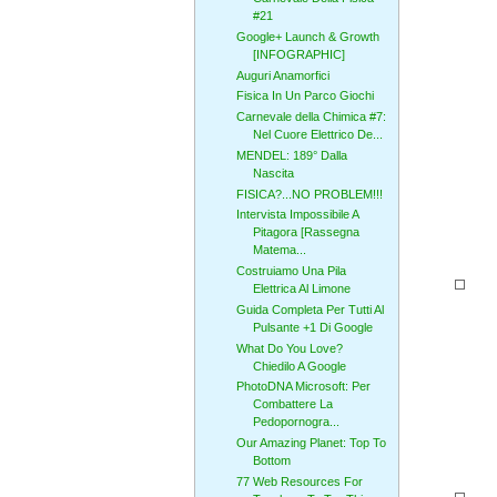
#21
Google+ Launch & Growth
[INFOGRAPHIC]
Auguri Anamorfici
Fisica In Un Parco Giochi
Carnevale della Chimica #7:
Nel Cuore Elettrico De...
MENDEL: 189° Dalla
Nascita
FISICA?...NO PROBLEM!!!
Intervista Impossibile A
Pitagora [Rassegna
Matema...
Costruiamo Una Pila
Elettrica Al Limone
Guida Completa Per Tutti Al
Pulsante +1 Di Google
What Do You Love?
Chiedilo A Google
PhotoDNA Microsoft: Per
Combattere La
Pedopornogra...
Our Amazing Planet: Top To
Bottom
77 Web Resources For