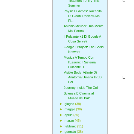
Teachers To Try This
Summer
Physics Games: Raccolta
Di Giochi Dedicati Alla
Fi...
Antonio Meucci: Una Mente
Mai Ferma
Il Pulsante +1 Di Google A
Cosa Serve?
Google+ Project: The Social
Network
Musica A Tempo Con
l’Essere: Il Sistema
Pulsante D...
Visible Body: Atlante Di
Anatomia Umana In 3D
Per ...
Journey Inside The Cell
Scienza E Cinema al
Museo del Bali'
►
giugno
(39)
►
maggio
(38)
►
aprile
(30)
►
marzo
(46)
►
febbraio
(31)
►
gennaio
(38)