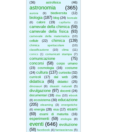
(36)
astrofisica
(46)
astronomia
(365)
biodiversita
(12)
aurora
(9)
biologia
(187)
blog
(24)
boreale
calore
(19)
(6)
capillarita
(1)
carnevale della chimica
(59)
carnevale della fisica
(93)
carnevale della matematica
(10)
chimica
(139)
cellule
(22)
chimica spettacolare
(10)
classificazione
(10)
clima
(11)
comunicati stampa
(7)
comics
(1)
comunicazione
(75)
concorsi
(58)
corpo umano
(23)
cosmologia
(16)
costume
cultura
(137)
(24)
curiosita
(32)
curricoli
(17)
dal web
(28)
didattica
(65)
didattici
(25)
dinosauri
(9)
disastri naturali
(5)
divulgazione
(97)
docenti
(24)
documentari
(18)
dsa
(10)
ebook
educazione
ecosistema
(30)
(8)
(205)
elearning
(3)
energetiche
esami
energia
(28)
esa
(17)
(6)
(69)
esami di maturita
(16)
esperimenti
(59)
etologia
(8)
eventi
(646)
evoluzione
(58)
facebook
(4)
fantascienza
(5)