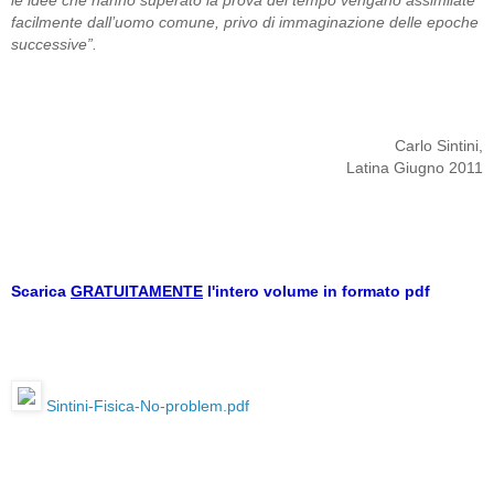
le idee che hanno superato la prova del tempo vengano assimilate
facilmente dall’uomo comune, privo di immaginazione delle epoche
successive”.
Carlo Sintini,
Latina Giugno 2011
Scarica
GRATUITAMENTE
l'intero volume in formato pdf
Sintini-Fisica-No-problem.pdf