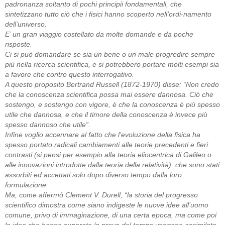
padronanza soltanto di pochi principii fondamentali, che
sintetizzano tutto ciò che i fisici hanno scoperto nell’ordi-namento
dell’universo.
E’ un gran viaggio costellato da molte domande e da poche
risposte.
Ci si può domandare se sia un bene o un male progredire sempre
più nella ricerca scientifica, e si potrebbero portare molti esempi sia
a favore che contro questo interrogativo.
A questo proposito Bertrand Russell (1872-1970) disse: “Non credo
che la conoscenza scientifica possa mai essere dannosa. Ciò che
sostengo, e sostengo con vigore, è che la conoscenza è più spesso
utile che dannosa, e che il timore della conoscenza è invece più
spesso dannoso che utile”.
Infine voglio accennare al fatto che l’evoluzione della fisica ha
spesso portato radicali cambiamenti alle teorie precedenti e fieri
contrasti (si pensi per esempio alla teoria eliocentrica di Galileo o
alle innovazioni introdotte dalla teoria della relatività), che sono stati
assorbiti ed accettati solo dopo diverso tempo dalla loro
formulazione.
Ma, come affermò Clement V. Durell, “la storia del progresso
scientifico dimostra come siano indigeste le nuove idee all’uomo
comune, privo di immaginazione, di una certa epoca, ma come poi