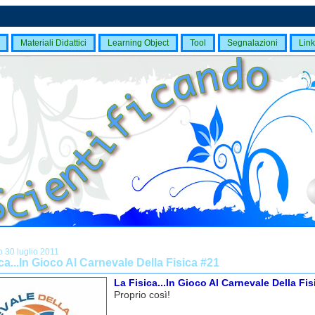
Materiali Didattici
Learning Object
Tool
Segnalazioni
Link
 30 luglio 2011
ca...In Gioco Al Carnevale Della Fisica #21
La Fisica...In Gioco Al Carnevale Della Fis
Proprio così!