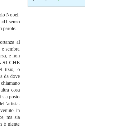
emio Nobel,
«Il senso
i parole:
ortanza al
a, e sembra
ersa, e non
 SI CHE
l tizio, o
za da dove
chiamano
altra cosa
i sia posto
ell’artista.
 venuto in
ce, ma sia
n è niente