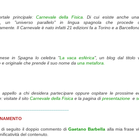
ortale principale:
Carnevale della Fisica
. Di cui esiste anche u
, un "universo parallelo" in lingua spagnola che procede
ente. Il Carnevale è nato infatti 21 edizioni fa a Torino e a Barcellon
mese in Spagna lo celebra "
La vaca esférica
", un blog dal titolo
o e originale che prende il suo nome da
una metafora.
n appello a chi desidera partecipare oppure ospitare le prossime ed
 visitate il sito
Carnevale della Fisica
e la pagina di
presentazione
e
s
________________________________
RNAMENTO
o di seguito il doppio commento di
Gaetano Barbella
alla mia frase vi
nificatività del contenuto.