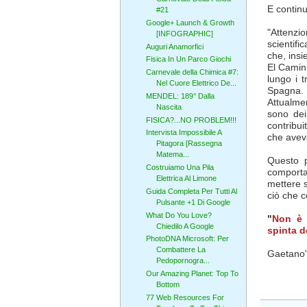
E continu
#21
Google+ Launch & Growth
"Attenzio
[INFOGRAPHIC]
scientifi
Auguri Anamorfici
che, insi
Fisica In Un Parco Giochi
El Camini
Carnevale della Chimica #7:
lungo i t
Nel Cuore Elettrico De...
Spagna. 
MENDEL: 189° Dalla
Attualmen
Nascita
sono dei 
FISICA?...NO PROBLEM!!!
contribui
Intervista Impossibile A
che aveva
Pitagora [Rassegna
Matema...
Questo p
Costruiamo Una Pila
comporta
Elettrica Al Limone
mettere 
Guida Completa Per Tutti Al
ciò che c
Pulsante +1 Di Google
What Do You Love?
"
Non è n
Chiedilo A Google
spinta d
PhotoDNA Microsoft: Per
Combattere La
Gaetano
Pedopornogra...
Our Amazing Planet: Top To
Bottom
77 Web Resources For