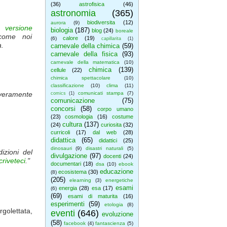
(36)
astrofisica
(46)
astronomia
(365)
biodiversita
(12)
aurora
(9)
na
versione
biologia
(187)
blog
(24)
boreale
 come noi
calore
(19)
(6)
capillarita
(1)
a.
carnevale della chimica
(59)
carnevale della fisica
(93)
carnevale della matematica
(10)
chimica
(139)
cellule
(22)
chimica spettacolare
(10)
classificazione
(10)
clima
(11)
 veramente
comunicati stampa
(7)
comics
(1)
comunicazione
(75)
concorsi
(58)
corpo umano
(23)
cosmologia
(16)
costume
cultura
(137)
(24)
curiosita
(32)
curricoli
(17)
dal web
(28)
didattica
(65)
didattici
(25)
dinosauri
(9)
disastri naturali
(5)
izioni del
divulgazione
(97)
docenti
(24)
criveteci
."
documentari
(18)
dsa
(10)
ebook
educazione
ecosistema
(30)
(8)
(205)
elearning
(3)
energetiche
esami
energia
(28)
esa
(17)
(6)
(69)
esami di maturita
(16)
esperimenti
(59)
etologia
(8)
rgolettata,
eventi
(646)
evoluzione
(58)
facebook
(4)
fantascienza
(5)