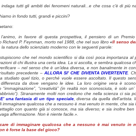
 indaga tutti gli ambiti dei fenomeni naturali...e che cosa c'è di più n
iamo in fondo tutti, grandi e piccini?
aetano:
 l’animo, in favore di questa prospettiva, il pensiero di un Premio
o Richard P. Feynman, morto nel 1988, che nel suo libro
«
Il senso de
 la natura dello scienziato moderno con le seguenti parole:
 stupiscono che nel mondo scientifico si dia così poca importanza al p
vazioni di chi illustra una certa idea. La si ascolta, e sembra qualcosa c
verificare – nel senso che è un’idea diversa, e non banalmente in con
risultato precedente –
ALLORA SI' CHE DIVENTA DIVERTENTE
.
Ch
a studiato quel tizio, o perché vuole essere ascoltato. Il questo se
differenza da dove vengano le idee. La loro origine vera è scono
“immaginazione”, “creatività” (in realtà non sconosciuta, è solo un’ 
abbrivio”). Stranamente molti non credono che nella scienza ci sia po
E’ una fantasia di un tipo speciale
, diversa da quella dell’artista. Il
di immaginare qualcosa che a nessuno è mai venuto in mente, che sia 
ettaglio con quanto già si conosce, ma sia diverso; e sia inoltre ben 
aga affermazione. Non è niente facile.».
ercare di immaginare qualcosa che a nessuno è mai venuto in 
 non è forse la base del gioco?