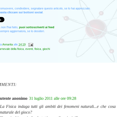
promuovere, condividere, segnalare questo articolo, se lo hai apprezzato.
asta cliccare sui bottoni social
.
non l'hai fatto,
puoi sottoscriverti ai feed
empre aggiornato/a, se lo desideri.
da
Annarita
alle
14:19
rnevale della fisica
,
eventi
,
fisica
,
giochi
MMENTI:
utente anonimo
31 luglio 2011 alle ore 09:28
La Fisica indaga tutti gli ambiti dei fenomeni naturali...e che cosa 
naturale del gioco?