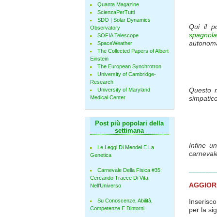
Quanta Magazine
ScienzaPerTutti
SDO | Solar Dynamics
Qui il p
Observatory
spagnola
SOFIA Telescope
autonomam
SpaceWeather
The Collected Papers of Albert
Einstein
The European Synchrotron
University of Cambridge-
Research
Questo 
University of Maryland
Medical Center
simpatic
Post più popolari della
settimana
Infine u
Le Leggi Di Mendel E La
carnevale:
Genetica
________
Carnevale Della Fisica #35:
Cercando Tracce Di Vita
AGGIO
Nell'Universo
Inserisc
Su Conoscenze, Abilità,
Competenze E Dintorni
per la sig