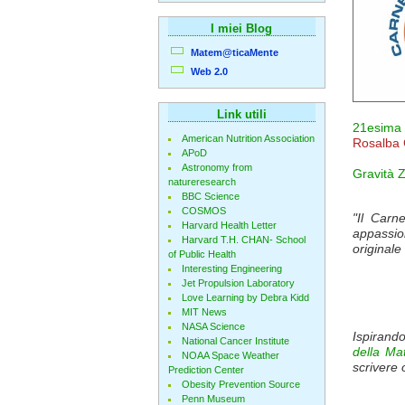
I miei Blog
Matem@ticaMente
Web 2.0
Link utili
21esima 
American Nutrition Association
Rosalba
APoD
Astronomy from
Gravità 
natureresearch
BBC Science
COSMOS
"Il Carn
Harvard Health Letter
appassio
Harvard T.H. CHAN- School
originale
of Public Health
Interesting Engineering
Jet Propulsion Laboratory
Love Learning by Debra Kidd
MIT News
NASA Science
Ispirand
National Cancer Institute
della Ma
NOAA Space Weather
scrivere 
Prediction Center
Obesity Prevention Source
Penn Museum