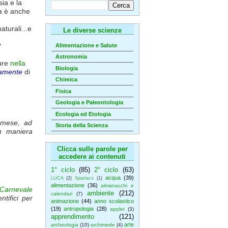
ia e la
ca è anche
aturali...e
Le diverse scienze
?
Alimentazione e Salute
Astronomia
ture
nella
Biologia
vamente
di
Chimica
Fisica
Geologia e Paleontologia
Ecologia ed Etologia
 mese, ad
Storia della Scienza
in maniera
Clicca sulle parole per
accedere ai contenuti
1° ciclo
(85)
2° ciclo
(63)
acqua
(39)
LUCA
(2)
Spartaco
(1)
alimentazione
(36)
almanacchi e
Carnevale
ambiente
(212)
calendari
(7)
tifici per
animazione
(44)
anno scolastico
(19)
antropologia
(28)
applet
(3)
apprendimento
(121)
arte
archeologia
(10)
archimede
(4)