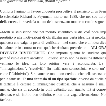
Non giochiamo in fondo tutti, grandi e piccini?
Conforta l’animo, in favore di questa prospettiva, il pensiero di un Pr
lo scienziato Richard P. Feynman, morto nel 1988, che nel suo libro
delle cose»
, intravede la natura dello scienziato moderno con le seguent
«Molti si stupiscono che nel mondo scientifico si dia così poca imp
prestigio o alle motivazioni di chi illustra una certa idea. La si ascolt
qualcosa che valga la pena di verificare – nel senso che è un’idea div
banalmente in contrasto con qualche risultato precedente –
ALLORA
DIVENTA DIVERTENTE
. Che importa quanto ha studiato que
perché vuole essere ascoltato. Il questo senso non ha nessuna differen
vengano le idee. La loro origine vera è sconosciuta. La 
“immaginazione”, “creatività” (in realtà non sconosciuta, è solo un’ 
come l’ “abbrivio”). Stranamente molti non credono che nella scienza c
per la fantasia.
E’ una fantasia di un tipo speciale
, diversa da quella d
Il difficile è cercare di immaginare qualcosa che a nessuno è mai
mente, che sia in accordo in ogni dettaglio con quanto già si conos
diverso; e sia inoltre ben definito, e non una vaga affermazione. No
facile.».