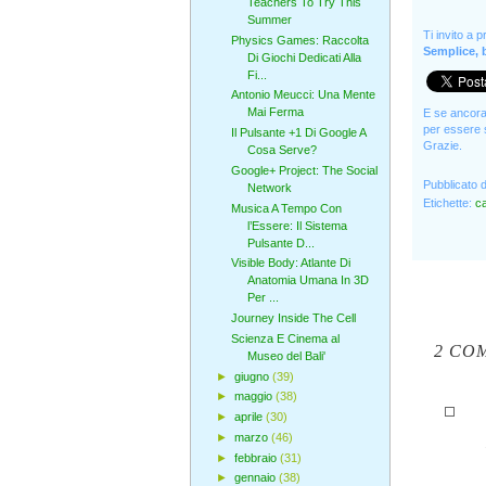
Teachers To Try This
Summer
Ti invito a 
Physics Games: Raccolta
Semplice, b
Di Giochi Dedicati Alla
Fi...
Antonio Meucci: Una Mente
Mai Ferma
E se ancora 
per essere s
Il Pulsante +1 Di Google A
Grazie.
Cosa Serve?
Google+ Project: The Social
Pubblicato 
Network
Etichette:
ca
Musica A Tempo Con
l’Essere: Il Sistema
Pulsante D...
Visible Body: Atlante Di
Anatomia Umana In 3D
Per ...
Journey Inside The Cell
Scienza E Cinema al
2 CO
Museo del Bali'
►
giugno
(39)
►
maggio
(38)
►
aprile
(30)
►
marzo
(46)
►
febbraio
(31)
►
gennaio
(38)