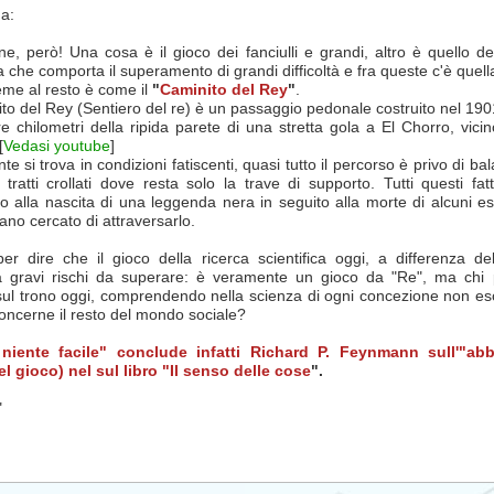
a:
ne, però! Una cosa è il gioco dei fanciulli e grandi, altro è quello de
ca che comporta il superamento di grandi difficoltà e fra queste c'è quella
eme al resto è come il
"
Caminito del Rey
"
.
to del Rey (Sentiero del re) è un passaggio pedonale costruito nel 190
re chilometri della ripida parete di una stretta gola a El Chorro, vic
[
Vedasi youtube
]
te si trova in condizioni fatiscenti, quasi tutto il percorso è privo di bal
tratti crollati dove resta solo la trave di supporto. Tutti questi fat
to alla nascita di una leggenda nera in seguito alla morte di alcuni es
no cercato di attraversarlo.
er dire che il gioco della ricerca scientifica oggi, a differenza de
 gravi rischi da superare: è veramente un gioco da "Re", ma chi
sul trono oggi, comprendendo nella scienza di ogni concezione non esc
oncerne il resto del mondo sociale?
iente facile" conclude infatti Richard P. Feynmann sull'"abbr
el gioco) nel sul libro "Il senso delle cose
".
"