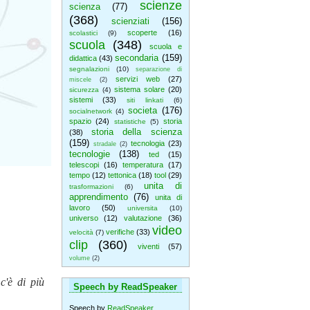
scienze
scienza
(77)
(368)
scienziati
(156)
scoperte
(16)
scolastici
(9)
scuola
(348)
scuola e
secondaria
(159)
didattica
(43)
segnalazioni
(10)
separazione di
servizi web
(27)
miscele
(2)
sistema solare
(20)
sicurezza
(4)
sistemi
(33)
siti linkati
(6)
societa
(176)
socialnetwork
(4)
spazio
(24)
storia
statistiche
(5)
storia della scienza
(38)
(159)
tecnologia
(23)
stradale
(2)
tecnologie
(138)
ted
(15)
telescopi
(16)
temperatura
(17)
tempo
(12)
tettonica
(18)
tool
(29)
unita di
trasformazioni
(6)
apprendimento
(76)
unita di
lavoro
(50)
universita
(10)
universo
(12)
valutazione
(36)
video
verifiche
(33)
velocità
(7)
clip
(360)
viventi
(57)
volume
(2)
c'è di più
Speech by ReadSpeaker
Speech by
ReadSpeaker