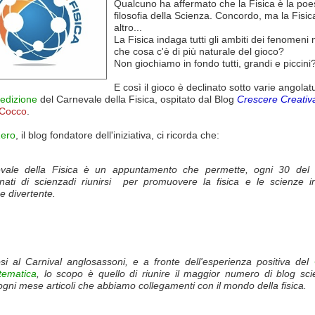
Qualcuno ha affermato che la Fisica è la poes
filosofia della Scienza. Concordo, ma la Fisi
altro...
La Fisica indaga tutti gli ambiti dei fenomeni n
che cosa c'è di più naturale del gioco?
Non giochiamo in fondo tutti, grandi e piccini
E così il gioco è declinato sotto varie angola
edizione
del Carnevale della Fisica, ospitato dal Blog
Crescere Creati
 Cocco
.
Zero
, il blog fondatore dell'iniziativa, ci ricorda che:
evale della Fisica è un appuntamento che permette, ogni 30 del
nati di scienzadi riunirsi per promuovere la fisica e le scienze 
 e divertente.
osi al Carnival anglosassoni, e a fronte dell'esperienza positiva del
tematica
, lo scopo è quello di riunire il maggior numero di blog scien
ogni mese articoli che abbiamo collegamenti con il mondo della fisica.