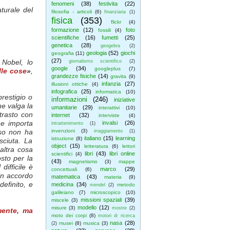
fenomeni
(38)
festivita
(22)
aturale del
filosofia - articoli
(6)
finanziaria
(1)
fisica
(353)
flickr
(4)
formazione
(12)
foto
fossili
(4)
scientifiche
(16)
fumetti
(25)
genetica
(28)
geogebra
(2)
geologia
(52)
giochi
geografia
(11)
(27)
 Nobel, lo
giornalismo scientifico
(2)
google
(34)
googleplus
(7)
lle cose
»
,
grandezze fisiche
(14)
gravita
(9)
infanzia
(27)
illusioni ottiche
(4)
infografica
(25)
informatica
(10)
restigio o
informazioni
(246)
iniziative
he valga la
umanitarie
(29)
interattivi
(10)
trasto con
internet
(32)
interviste
(4)
e importa
invalsi
(26)
intrattenimento
(1)
nso non ha
invenzioni
(3)
irraggiamento
(1)
italiano
(15)
learning
istruzione
(8)
sciuta. La
object
(15)
letteratura
(6)
lettori
altra cosa
libri
(43)
libri online
scientifici
(4)
sto per la
(43)
magnetismo
(3)
mappe
 difficile è
marco
(29)
concettuali
(6)
in accordo
matematica
(43)
materia
(9)
definito, e
medicina
(34)
metodo
mendel
(2)
galileiano
(7)
microscopico
(10)
missioni spaziali
(39)
miscele
(3)
modello
(12)
misure
(3)
mostre
(2)
mente, ma
moto dei corpi
(8)
motori di ricerca
nasa
(28)
musei
(8)
musica
(3)
(2)