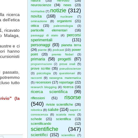
natura
(33)
nervoso
(28)
neuroscienze
(34)
news
(23)
notizie
(312)
normativa
(7)
lla ricerca
novita
(168)
nucleare
(7)
 dell'etica
organismi
(21)
ominazione
(8)
ottica
(15)
paleontologia
(3)
1, ricavato
particelle elementari
(16)
percorsi
ino Malaga,
passaggi di stato
(4)
sperimentali
(131)
personaggi
(93)
pianeta terra
austre e ci
(24)
power
piante
(6)
podcast
(10)
tori hanno
point
(20)
premio Nobel
(3)
cursionisti
primaria
(58)
progetti
(87)
prove orali
(5)
programmazione
(2)
prove scritte
(35)
pseudoscienze
l passato,
(3)
psicologia
(3)
questionari
(6)
 potremmo
racconti
(9)
rassegna matematica
luso tutto
recensioni
(17)
reportage
(22)
(5)
ricerca
(16)
research blogging
(4)
ricerca scientifica
(99)
risorse
ivio" (la
riflessioni
(51)
(540)
riviste scientifiche
(26)
salute
(114)
robotica
(8)
saperi e
conoscenza
(6)
scatola nera
(3)
schede
(21)
scientifica
(13)
scientificando
(12)
scientifiche
(347)
scientifici
(152)
scientifico
(7)