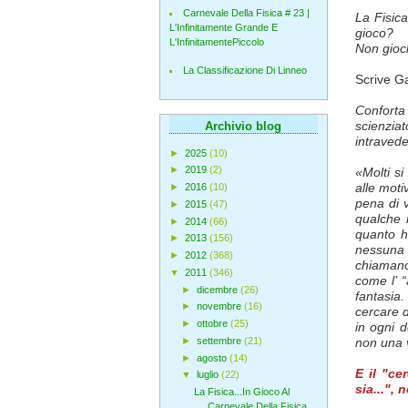
Carnevale Della Fisica # 23 |
La Fisica
L'Infinitamente Grande E
gioco?
L'InfinitamentePiccolo
Non gioch
La Classificazione Di Linneo
Scrive G
Conforta
scienziat
Archivio blog
intravede
►
2025
(10)
►
2019
(2)
«Molti si
alle moti
►
2016
(10)
pena di 
►
2015
(47)
qualche 
►
2014
(66)
quanto h
►
2013
(156)
nessuna 
►
2012
(368)
chiamano 
▼
2011
(346)
come l’ “
►
dicembre
(26)
fantasia.
►
novembre
(16)
cercare 
►
ottobre
(25)
in ogni d
►
settembre
(21)
non una v
►
agosto
(14)
E il "c
▼
luglio
(22)
sia...",
La Fisica...In Gioco Al
Carnevale Della Fisica