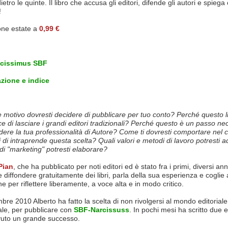
ietro le quinte. Il libro che accusa gli editori, difende gli autori e spieg
!
ne estate a
0,99 €
icissimus SBF
zione e indice
 motivo dovresti decidere di pubblicare per tuo conto? Perché questo li
e di lasciare i grandi editori tradizionali? Perché questo è un passo ne
dere la tua professionalità di Autore? Come ti dovresti comportare nel c
 di intraprende questa scelta? Quali valori e metodi di lavoro potresti a
di "marketing" potresti elaborare?
Pian
, che ha pubblicato per noti editori ed è stato fra i primi, diversi anni
e diffondere gratuitamente dei libri, parla della sua esperienza e coglie
ne per riflettere liberamente, a voce alta e in modo critico.
bre 2010 Alberto ha fatto la scelta di non rivolgersi al mondo editoriale
ale, per pubblicare con
SBF-Narcissuss
. In pochi mesi ha scritto due
uto un grande successo.