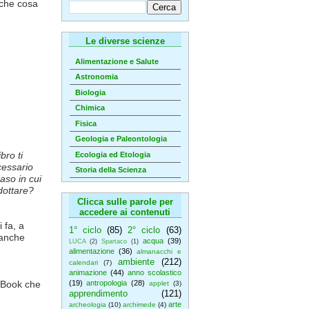
a che cosa
Le diverse scienze
Alimentazione e Salute
Astronomia
Biologia
Chimica
Fisica
Geologia e Paleontologia
bro ti
Ecologia ed Etologia
cessario
Storia della Scienza
aso in cui
dottare?
Clicca sulle parole per
accedere ai contenuti
 fa, a
1° ciclo
(85)
2° ciclo
(63)
 anche
acqua
(39)
LUCA
(2)
Spartaco
(1)
alimentazione
(36)
almanacchi e
ambiente
(212)
calendari
(7)
animazione
(44)
anno scolastico
 eBook che
(19)
antropologia
(28)
applet
(3)
apprendimento
(121)
arte
archeologia
(10)
archimede
(4)