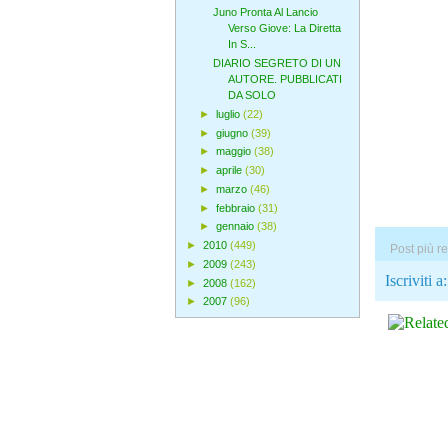
Juno Pronta Al Lancio
Verso Giove: La Diretta
In S...
DIARIO SEGRETO DI UN
AUTORE. PUBBLICATI
DA SOLO
►
luglio
(22)
►
giugno
(39)
►
maggio
(38)
►
aprile
(30)
►
marzo
(46)
►
febbraio
(31)
►
gennaio
(38)
►
2010
(449)
Post più r
►
2009
(243)
Iscriviti a
►
2008
(162)
►
2007
(96)