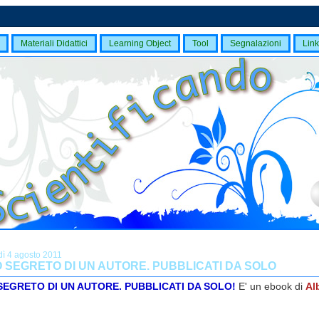
Materiali Didattici
Learning Object
Tool
Segnalazioni
Link
dì 4 agosto 2011
O SEGRETO DI UN AUTORE. PUBBLICATI DA SOLO
SEGRETO DI UN AUTORE. PUBBLICATI DA SOLO!
E' un ebook di
Al