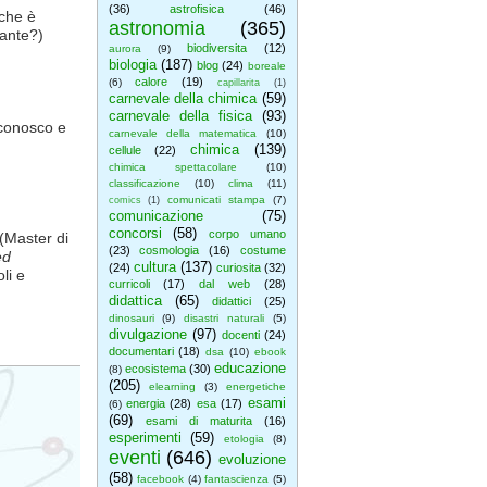
(36)
astrofisica
(46)
 che è
astronomia
(365)
rante?)
biodiversita
(12)
aurora
(9)
biologia
(187)
blog
(24)
boreale
calore
(19)
(6)
capillarita
(1)
carnevale della chimica
(59)
carnevale della fisica
(93)
 conosco e
carnevale della matematica
(10)
chimica
(139)
cellule
(22)
chimica spettacolare
(10)
classificazione
(10)
clima
(11)
comunicati stampa
(7)
comics
(1)
comunicazione
(75)
concorsi
(58)
corpo umano
 (Master di
(23)
cosmologia
(16)
costume
ed
cultura
(137)
(24)
curiosita
(32)
li e
curricoli
(17)
dal web
(28)
didattica
(65)
didattici
(25)
dinosauri
(9)
disastri naturali
(5)
divulgazione
(97)
docenti
(24)
documentari
(18)
dsa
(10)
ebook
educazione
ecosistema
(30)
(8)
(205)
elearning
(3)
energetiche
esami
energia
(28)
esa
(17)
(6)
(69)
esami di maturita
(16)
esperimenti
(59)
etologia
(8)
eventi
(646)
evoluzione
(58)
facebook
(4)
fantascienza
(5)