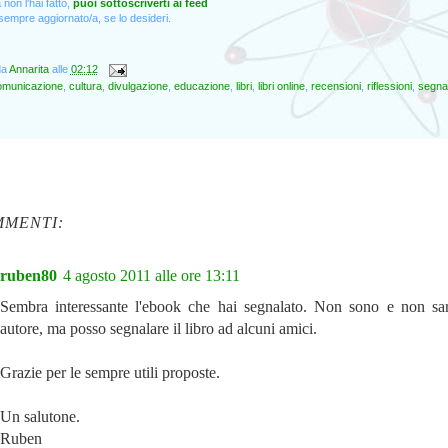
non l'hai fatto,
puoi sottoscriverti ai feed
empre aggiornato/a, se lo desideri.
da
Annarita
alle
02:12
omunicazione
,
cultura
,
divulgazione
,
educazione
,
libri
,
libri online
,
recensioni
,
riflessioni
,
segnal
MMENTI:
ruben80
4 agosto 2011 alle ore 13:11
Sembra interessante l'ebook che hai segnalato. Non sono e non s
autore, ma posso segnalare il libro ad alcuni amici.
Grazie per le sempre utili proposte.
Un salutone.
Ruben