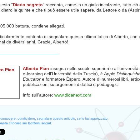
uesto "
Diario segreto
" racconta, come in un giallo incalzante, tutto ciò
dietro le quinte e che ti può essere utile sapere, da Lettore o da (Aspi
105.000 battute, contiene allegati.
icolarmente contenta di segnalare questa ultima fatica di Alberto, che
ai da diversi anni. Grazie, Alberto!
________________________
Alberto Pian
insegna nelle scuole superiori e all’università
e-learning dell’Università della Tuscia), è
Apple Distinguish
Educator
e formatore Èspero. Autore di numerosi libri, artico
pubblicazioni su argomenti didattici e pedagogici.
Info sull'autore:
www.didanext.com
promuovere, condividere, segnalare questo articolo, se lo hai apprezzato.
asta cliccare sui bottoni social
.