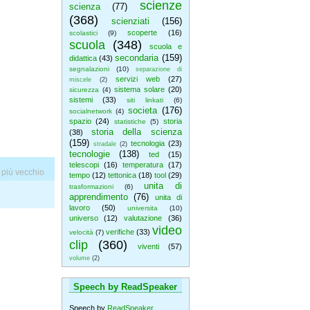
scienze
scienza
(77)
(368)
scienziati
(156)
scoperte
(16)
scolastici
(9)
scuola
(348)
scuola e
secondaria
(159)
didattica
(43)
segnalazioni
(10)
separazione di
servizi web
(27)
miscele
(2)
sistema solare
(20)
sicurezza
(4)
sistemi
(33)
siti linkati
(6)
societa
(176)
socialnetwork
(4)
spazio
(24)
storia
statistiche
(5)
storia della scienza
(38)
(159)
tecnologia
(23)
stradale
(2)
tecnologie
(138)
ted
(15)
telescopi
(16)
temperatura
(17)
 più vecchio
tempo
(12)
tettonica
(18)
tool
(29)
unita di
trasformazioni
(6)
apprendimento
(76)
unita di
lavoro
(50)
universita
(10)
universo
(12)
valutazione
(36)
video
verifiche
(33)
velocità
(7)
clip
(360)
viventi
(57)
volume
(2)
Speech by ReadSpeaker
Speech by
ReadSpeaker