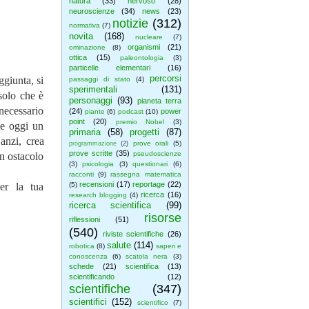
natura
(33)
nervoso
(28)
neuroscienze
(34)
news
(23)
notizie
(312)
normativa
(7)
novita
(168)
nucleare
(7)
organismi
(21)
ominazione
(8)
ottica
(15)
paleontologia
(3)
particelle elementari
(16)
percorsi
ggiunta, si
passaggi di stato
(4)
sperimentali
(131)
 solo che è
personaggi
(93)
pianeta terra
necessario
(24)
power
piante
(6)
podcast
(10)
point
(20)
premio Nobel
(3)
he oggi un
primaria
(58)
progetti
(87)
anzi, crea
prove orali
(5)
programmazione
(2)
prove scritte
(35)
pseudoscienze
un ostacolo
(3)
psicologia
(3)
questionari
(6)
racconti
(9)
rassegna matematica
recensioni
(17)
reportage
(22)
per la tua
(5)
ricerca
(16)
research blogging
(4)
ricerca scientifica
(99)
risorse
riflessioni
(51)
(540)
riviste scientifiche
(26)
salute
(114)
robotica
(8)
saperi e
conoscenza
(6)
scatola nera
(3)
schede
(21)
scientifica
(13)
scientificando
(12)
scientifiche
(347)
scientifici
(152)
scientifico
(7)