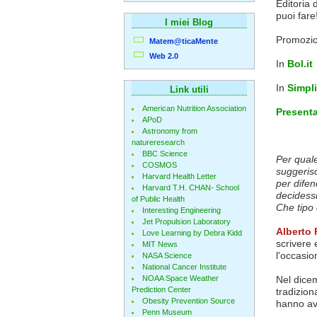
Editoria d
puoi fare
I miei Blog
Promozio
Matem@ticaMente
Web 2.0
In
Bol.it
In
Simpl
Link utili
American Nutrition Association
Presenta
APoD
Astronomy from
natureresearch
BBC Science
Per quale
COSMOS
suggerisc
Harvard Health Letter
per difen
Harvard T.H. CHAN- School
decidessi
of Public Health
Che tipo 
Interesting Engineering
Jet Propulsion Laboratory
Alberto 
Love Learning by Debra Kidd
scrivere 
MIT News
l'occasio
NASA Science
National Cancer Institute
NOAA Space Weather
Nel dicem
Prediction Center
tradizion
Obesity Prevention Source
hanno av
Penn Museum