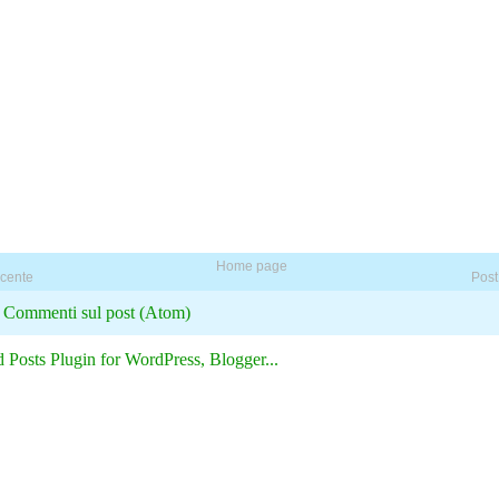
Home page
ecente
Post
:
Commenti sul post (Atom)