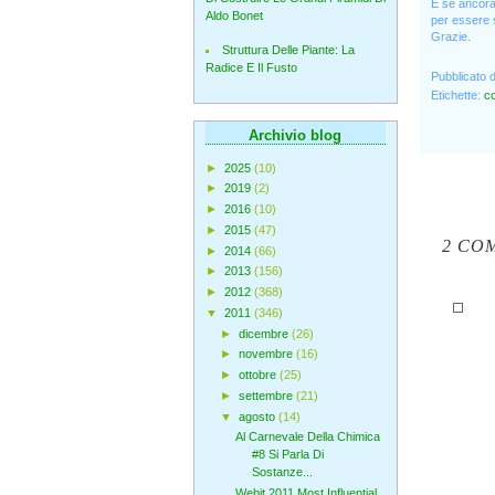
E se ancora 
Aldo Bonet
per essere s
Grazie.
Struttura Delle Piante: La
Radice E Il Fusto
Pubblicato 
Etichette:
c
Archivio blog
►
2025
(10)
►
2019
(2)
►
2016
(10)
►
2015
(47)
2 CO
►
2014
(66)
►
2013
(156)
►
2012
(368)
▼
2011
(346)
►
dicembre
(26)
►
novembre
(16)
►
ottobre
(25)
►
settembre
(21)
▼
agosto
(14)
Al Carnevale Della Chimica
#8 Si Parla Di
Sostanze...
Webit 2011 Most Influential