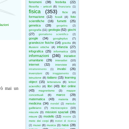
fenomeni
(38)
festivita
(22)
filosofia - articoli
(6)
finanziaria
(1)
fisica
(353)
flickr
(4)
formazione
(12)
foto
fossili
(4)
scientifiche
(16)
fumetti
(25)
azioni
genetica
(28)
geogebra
(2)
geologia
(52)
giochi
geografia
(11)
(27)
giornalismo scientifico
(2)
google
(34)
googleplus
(7)
grandezze fisiche
(14)
gravita
(9)
infanzia
(27)
illusioni ottiche
(4)
infografica
(25)
informatica
(10)
informazioni
(246)
iniziative
umanitarie
(29)
interattivi
(10)
internet
(32)
interviste
(4)
invalsi
(26)
intrattenimento
(1)
invenzioni
(3)
irraggiamento
(1)
italiano
(15)
learning
istruzione
(8)
object
(15)
letteratura
(6)
lettori
libri
(43)
libri online
scientifici
(4)
arò mai un
(43)
magnetismo
(3)
mappe
marco
(29)
concettuali
(6)
matematica
(43)
materia
(9)
medicina
(34)
metodo
mendel
(2)
galileiano
(7)
microscopico
(10)
missioni spaziali
(39)
miscele
(3)
modello
(12)
misure
(3)
mostre
(2)
moto dei corpi
(8)
motori di ricerca
nasa
(28)
musei
(8)
musica
(3)
(2)