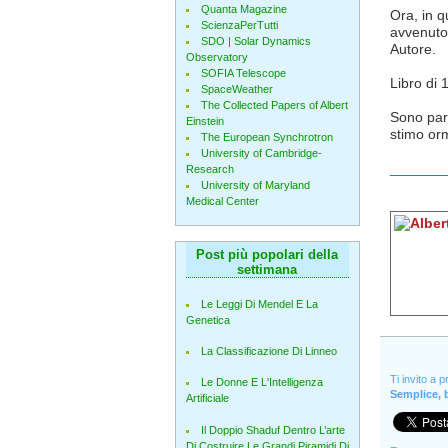
Quanta Magazine
Ora, in q
ScienzaPerTutti
avvenuto 
SDO | Solar Dynamics
Autore.
Observatory
SOFIA Telescope
Libro di 
SpaceWeather
The Collected Papers of Albert
Sono part
Einstein
stimo orm
The European Synchrotron
University of Cambridge-
_______
Research
University of Maryland
Medical Center
Post più popolari della
settimana
Le Leggi Di Mendel E La
Genetica
La Classificazione Di Linneo
Ti invito a 
Le Donne E L'Intelligenza
Semplice, b
Artificiale
Il Doppio Shaduf Dentro L’arte
Di Costruire Le Grandi Piramidi Di