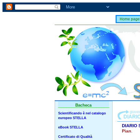
Home page
Bacheca
giove
Scientificando è nel catalogo
DIARI
europeo STELLA
DIARIO 
eBook STELLA
Pian
.
Certificato di Qualità