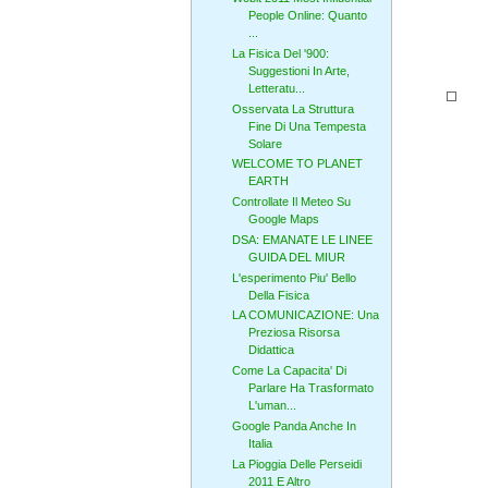
People Online: Quanto
...
La Fisica Del '900:
Suggestioni In Arte,
Letteratu...
Osservata La Struttura
Fine Di Una Tempesta
Solare
WELCOME TO PLANET
EARTH
Controllate Il Meteo Su
Google Maps
DSA: EMANATE LE LINEE
GUIDA DEL MIUR
L'esperimento Piu' Bello
Della Fisica
LA COMUNICAZIONE: Una
Preziosa Risorsa
Didattica
Come La Capacita' Di
Parlare Ha Trasformato
L'uman...
Google Panda Anche In
Italia
La Pioggia Delle Perseidi
2011 E Altro