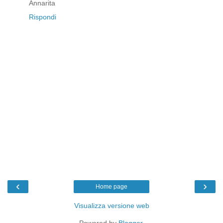
Annarita
Rispondi
‹
›
Home page
Visualizza versione web
Powered by
Blogger
.