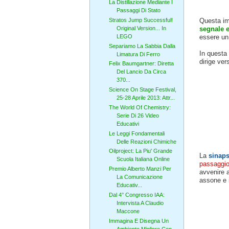
La Distillazione Mediante I
Passaggi Di Stato
Stratos Jump Successful!
Questa im
Original Version... In
segnale e
LEGO
essere un 
Separiamo La Sabbia Dalla
In questa
Limatura Di Ferro
dirige ver
Felix Baumgartner: Diretta
Del Lancio Da Circa
370...
Science On Stage Festival,
25-28 Aprile 2013: Attr...
The World Of Chemistry:
Serie Di 26 Video
Educativi
Le Leggi Fondamentali
Delle Reazioni Chimiche
Oilproject: La Piu' Grande
La
sinaps
Scuola Italiana Online
passaggio
Premio Alberto Manzi Per
avvenire a
La Comunicazione
assone e 
Educativ...
Dal 4° Congresso IAA:
Intervista A Claudio
Maccone
Immagina E Disegna Un
Ambiente Migliore Con