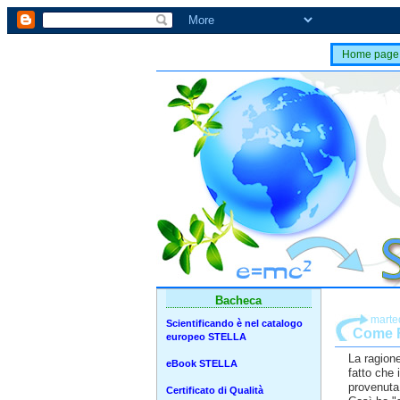
Home page
Bacheca
marte
Scientificando è nel catalogo
Come F
europeo STELLA
La ragione 
eBook STELLA
fatto che 
provenuta 
Certificato di Qualità