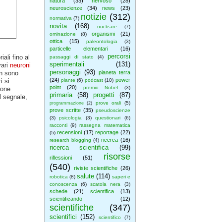
natura
(33)
nervoso
(28)
neuroscienze
(34)
news
(23)
notizie
(312)
normativa
(7)
novita
(168)
nucleare
(7)
organismi
(21)
ominazione
(8)
ottica
(15)
paleontologia
(3)
particelle elementari
(16)
percorsi
ali fino al
passaggi di stato
(4)
sperimentali
(131)
vari
neuroni
personaggi
(93)
on sono
pianeta terra
(24)
power
i si
piante
(6)
podcast
(10)
point
(20)
premio Nobel
(3)
rone
primaria
(58)
progetti
(87)
l segnale,
prove orali
(5)
programmazione
(2)
prove scritte
(35)
pseudoscienze
(3)
psicologia
(3)
questionari
(6)
racconti
(9)
rassegna matematica
recensioni
(17)
reportage
(22)
(5)
ricerca
(16)
research blogging
(4)
ricerca scientifica
(99)
risorse
riflessioni
(51)
(540)
riviste scientifiche
(26)
salute
(114)
robotica
(8)
saperi e
conoscenza
(6)
scatola nera
(3)
schede
(21)
scientifica
(13)
scientificando
(12)
scientifiche
(347)
scientifici
(152)
scientifico
(7)