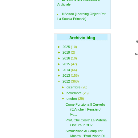
Artificiale
Il Bosco [Learning Object Per
La Scuola Primaria]
Archivio blog
►
2025
(10)
►
2019
(2)
►
2016
(10)
►
2015
(47)
►
2014
(66)
►
2013
(156)
▼
2012
(368)
►
dicembre
(20)
►
novembre
(26)
▼
ottobre
(29)
Come Funziona Il Cervello
(E Anche Il Pensiero)
Fo...
Prof, Che Cos'e' La Materia
Oscura In 3D?
Simulazione Al Computer
Mostra L'Evoluzione Di