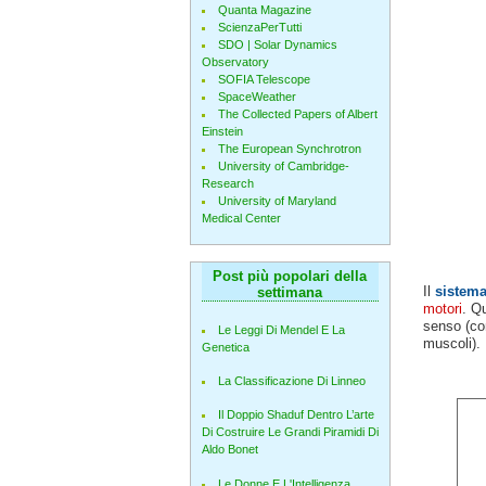
Quanta Magazine
ScienzaPerTutti
SDO | Solar Dynamics
Observatory
SOFIA Telescope
SpaceWeather
The Collected Papers of Albert
Einstein
The European Synchrotron
University of Cambridge-
Research
University of Maryland
Medical Center
Post più popolari della
Il
sistema
settimana
motori
. Q
senso (com
Le Leggi Di Mendel E La
muscoli).
Genetica
La Classificazione Di Linneo
Il Doppio Shaduf Dentro L’arte
Di Costruire Le Grandi Piramidi Di
Aldo Bonet
Le Donne E L'Intelligenza