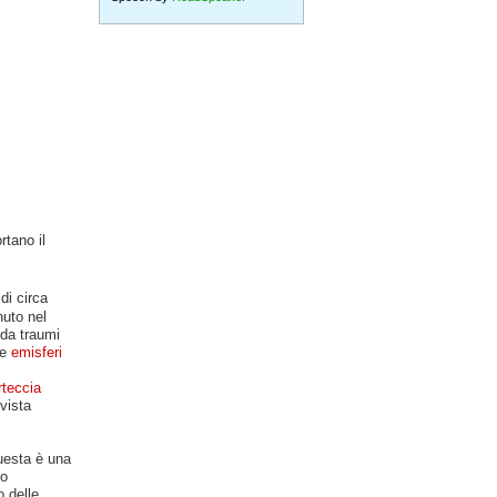
rtano il
di circa
nuto nel
 da traumi
te
emisferi
rteccia
 vista
uesta è una
to
o delle