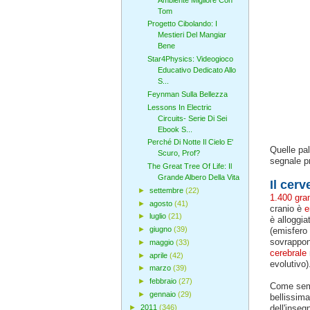
Tom
Progetto Cibolando: I
Mestieri Del Mangiar
Bene
Star4Physics: Videogioco
Educativo Dedicato Allo
S...
Feynman Sulla Bellezza
Lessons In Electric
Circuits- Serie Di Sei
Ebook S...
Perché Di Notte Il Cielo E'
Quelle pal
Scuro, Prof?
segnale pr
The Great Tree Of Life: Il
Grande Albero Della Vita
Il cerv
►
settembre
(22)
1.400 gr
►
agosto
(41)
cranio è
e
►
luglio
(21)
è alloggia
►
giugno
(39)
(emisfero 
sovrappong
►
maggio
(33)
cerebrale
►
aprile
(42)
evolutivo)
►
marzo
(39)
►
febbraio
(27)
Come semp
►
gennaio
(29)
bellissim
►
2011
(346)
dell'inseg