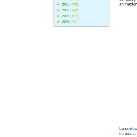
animazioni
►
2010
(449)
►
2009
(243)
►
2008
(162)
►
2007
(96)
La cortec
corteccia 