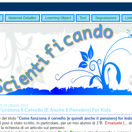
Materiali Didattici
Learning Object
Tool
Segnalazioni
Link
dì 30 ottobre 2012
unziona Il Cervello (E Anche Il Pensiero) For Kids
del titolo "
Come funziona il cervello (e quindi anche il pensiero) for kids
il post è stato scritto, in particolare, per un mio alunno di 1°B
Emanuele L.
, d
la richiesta di un articolo sul pensiero.