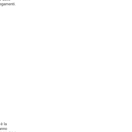
legamenti.
è la
fanno