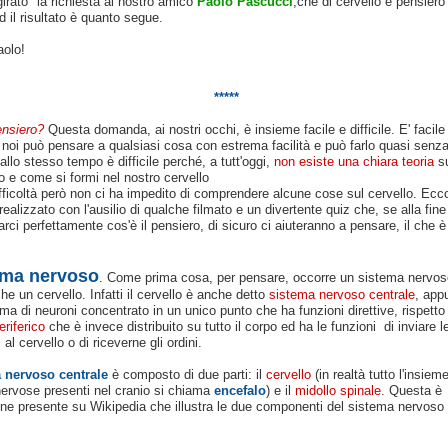
irato" la richiesta al nostro amico
Paolo Pascucci
,che di cervello e pensiero
d il risultato è quanto segue.
aolo!
*****
ensiero?
Questa domanda, ai nostri occhi, è insieme facile e difficile. E' facil
 noi può pensare a qualsiasi cosa con estrema facilità e può farlo quasi senz
allo stesso tempo è difficile perché, a tutt'oggi,
non esiste una chiara teoria
su
o e come si formi nel nostro cervello
fficoltà però non ci ha impedito di comprendere alcune cose sul cervello. Ecc
realizzato con l'ausilio di qualche filmato e un divertente quiz che, se alla fin
rci perfettamente cos'è il pensiero, di sicuro ci aiuteranno a pensare, il che è
tema nervoso
. Come prima cosa, per pensare, occorre un sistema nervos
he un cervello. Infatti il cervello è anche detto
sistema nervoso centrale
, app
ma di neuroni concentrato in un unico punto che ha funzioni direttive, rispetto
riferico
che è invece distribuito su tutto il corpo ed ha le funzioni di inviare l
al cervello o di riceverne gli ordini.
 nervoso centrale
è composto di due parti: il
cervello
(in realtà tutto l'insieme
nervose presenti nel cranio si chiama
encefalo
) e il
midollo spinale
. Questa è
ne presente su Wikipedia che illustra le due componenti del sistema nervoso 