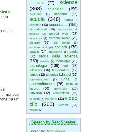
scienze
scienza
(77)
(368)
scienziati
(156)
mica e
scoperte
(16)
scolastici
(9)
potrà
scuola
(348)
scuola e
secondaria
(159)
didattica
(43)
segnalazioni
(10)
separazione di
ndriti si
servizi web
(27)
miscele
(2)
sistema solare
(20)
sicurezza
(4)
sistemi
(33)
siti linkati
(6)
societa
(176)
socialnetwork
(4)
spazio
(24)
storia
statistiche
(5)
storia della scienza
(38)
(159)
tecnologia
(23)
stradale
(2)
tecnologie
(138)
ted
(15)
telescopi
(16)
temperatura
(17)
tempo
(12)
tettonica
(18)
tool
(29)
unita di
trasformazioni
(6)
apprendimento
(76)
unita di
lavoro
(50)
universita
(10)
 il
universo
(12)
valutazione
(36)
iti, ma può
video
nche tra un
verifiche
(33)
velocità
(7)
clip
(360)
viventi
(57)
volume
(2)
Speech by ReadSpeaker
Speech by
ReadSpeaker