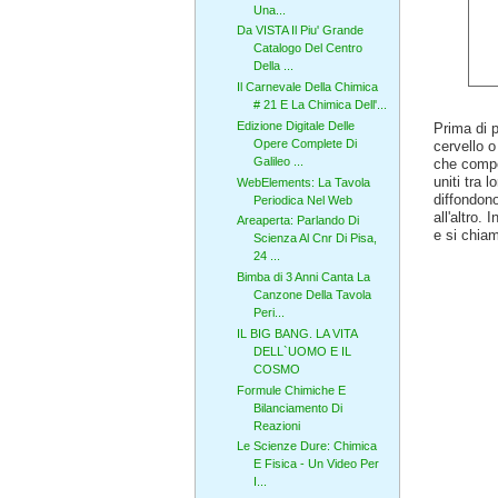
Una...
Da VISTA Il Piu' Grande
Catalogo Del Centro
Della ...
Il Carnevale Della Chimica
# 21 E La Chimica Dell'...
Edizione Digitale Delle
Prima di p
Opere Complete Di
cervello o
Galileo ...
che compon
uniti tra 
WebElements: La Tavola
diffondon
Periodica Nel Web
all'altro.
Areaperta: Parlando Di
e si chia
Scienza Al Cnr Di Pisa,
24 ...
Bimba di 3 Anni Canta La
Canzone Della Tavola
Peri...
IL BIG BANG. LA VITA
DELL`UOMO E IL
COSMO
Formule Chimiche E
Bilanciamento Di
Reazioni
Le Scienze Dure: Chimica
E Fisica - Un Video Per
I...