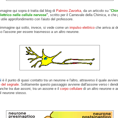
magine qui sopra è tratta dal blog di
Palmiro Zavorka
, da un articolo su "
Chi
lettrico nelle cellule nervose
"
, scritto per il Carnevale della Chimica, e che 
utile approfondimento con l'aiuto del professore.
 immagine qui sotto, invece, si vede come un
impulso elettrico
che arriva ai de
so l'assone per essere trasmesso a un altro neurone.
i
è il punto di quasi contatto tra un neurone e l'altro, attraverso il quale avviene
 del segnale
. Solitamente questo passaggio avviene dall'assone verso i dendr
nche tra due assoni, tra un assone e il
corpo cellulare
di un altro neurone e a
il neurone stesso.