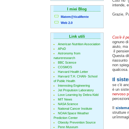
Così ho "g
intende, e
I miei Blog
Grazie, P
Matem@ticaMente
Web 2.0
Link utili
Cos'è il p
ognuno di
American Nutrition Association
aiuto, ma 
APoD
il pensier
Astronomy from
Questa di
natureresearch
riassunto 
BBC Science
non spiega
COSMOS
qualcosa.
Harvard Health Letter
Harvard T.H. CHAN- School
Il sis
of Public Health
se c'è anc
Interesting Engineering
è un siste
Jet Propulsion Laboratory
nervoso pe
Love Learning by Debra Kidd
percezioni 
MIT News
NASA Science
Il
sistema
National Cancer Institute
strutture 
NOAA Space Weather
un'immagi
Prediction Center
Obesity Prevention Source
Penn Museum