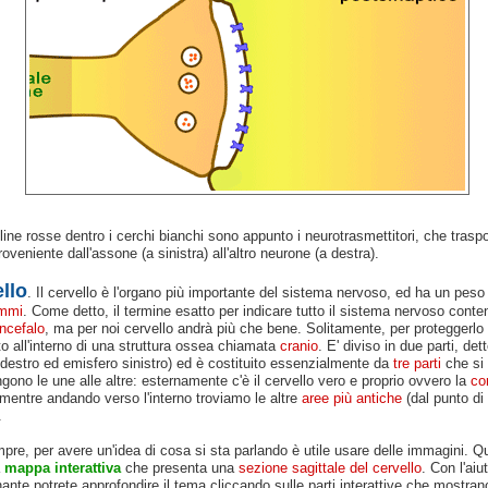
line rosse dentro i cerchi bianchi sono appunto i neurotrasmettitori, che traspo
oveniente dall'assone (a sinistra) all'altro neurone (a destra).
ello
. Il cervello è l'organo più importante del sistema nervoso, ed ha un peso 
ammi
. Come detto, il termine esatto per indicare tutto il sistema nervoso conte
ncefalo
, ma per noi cervello andrà più che bene. Solitamente, per proteggerlo
to all'interno di una struttura ossea chiamata
cranio
. E' diviso in due parti, det
destro ed emisfero sinistro) ed è costituito essenzialmente da
tre parti
che si
ono le une alle altre: esternamente c'è il cervello vero e proprio ovvero la
co
mentre andando verso l'interno troviamo le altre
aree più antiche
(dal punto di
.
re, per avere un'idea di cosa si sta parlando è utile usare delle immagini. Q
a
mappa interattiva
che presenta una
sezione sagittale del cervello
. Con l'aiu
nante potrete approfondire il tema cliccando sulle parti interattive che mostran