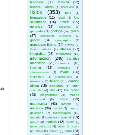
fenomeni
(38)
festivita
(22)
filosofia - articoli
(6)
finanziaria
(1)
fisica
(353)
flickr
(4)
formazione
(12)
foto
fossili
(4)
scientifiche
(16)
fumetti
(25)
genetica
(28)
geogebra
(2)
geologia
(52)
giochi
geografia
(11)
(27)
giornalismo scientifico
(2)
google
(34)
googleplus
(7)
grandezze fisiche
(14)
gravita
(9)
infanzia
(27)
illusioni ottiche
(4)
infografica
(25)
informatica
(10)
informazioni
(246)
iniziative
umanitarie
(29)
interattivi
(10)
internet
(32)
interviste
(4)
invalsi
(26)
intrattenimento
(1)
invenzioni
(3)
irraggiamento
(1)
italiano
(15)
learning
istruzione
(8)
object
(15)
letteratura
(6)
lettori
libri
(43)
libri online
scientifici
(4)
(43)
magnetismo
(3)
mappe
marco
(29)
concettuali
(6)
matematica
(43)
materia
(9)
medicina
(34)
metodo
mendel
(2)
galileiano
(7)
microscopico
(10)
missioni spaziali
(39)
miscele
(3)
modello
(12)
misure
(3)
mostre
(2)
moto dei corpi
(8)
motori di ricerca
nasa
(28)
musei
(8)
musica
(3)
(2)