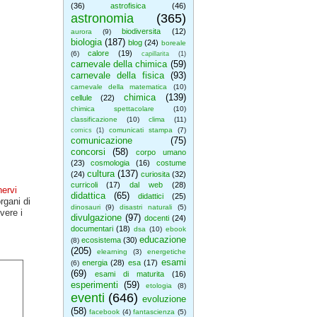
(36)
astrofisica
(46)
astronomia
(365)
biodiversita
(12)
aurora
(9)
biologia
(187)
blog
(24)
boreale
calore
(19)
(6)
capillarita
(1)
carnevale della chimica
(59)
carnevale della fisica
(93)
carnevale della matematica
(10)
chimica
(139)
cellule
(22)
chimica spettacolare
(10)
classificazione
(10)
clima
(11)
comunicati stampa
(7)
comics
(1)
comunicazione
(75)
concorsi
(58)
corpo umano
(23)
cosmologia
(16)
costume
cultura
(137)
(24)
curiosita
(32)
curricoli
(17)
dal web
(28)
nervi
didattica
(65)
didattici
(25)
rgani di
dinosauri
(9)
disastri naturali
(5)
vere i
divulgazione
(97)
docenti
(24)
documentari
(18)
dsa
(10)
ebook
educazione
ecosistema
(30)
(8)
(205)
elearning
(3)
energetiche
esami
energia
(28)
esa
(17)
(6)
(69)
esami di maturita
(16)
esperimenti
(59)
etologia
(8)
eventi
(646)
evoluzione
(58)
facebook
(4)
fantascienza
(5)