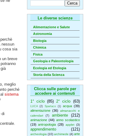
 se ne
Le diverse scienze
Alimentazione e Salute
Astronomia
e perchè
Biologia
a nessun
Chimica
 cosa sia
Fisica
o un breve
Geologia e Paleontologia
e potranno
Ecologia ed Etologia
 già
Storia della Scienza
o, meglio
Clicca sulle parole per
unto perché
accedere ai contenuti
 al
sistema
e
1° ciclo
(85)
2° ciclo
(63)
acqua
(39)
LUCA
(2)
Spartaco
(1)
alimentazione
(36)
almanacchi e
 di
ambiente
(212)
calendari
(7)
animazione
(44)
anno scolastico
centrale.
(19)
antropologia
(28)
applet
(3)
apprendimento
(121)
arte
archeologia
(10)
archimede
(4)