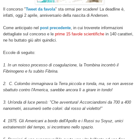
Il concorso "
Tweet da favola
"
sta ormai per scadere! La deadline è,
infatti, oggi 2 aprile, anniversario della nascita di Andersen.
Come anticipato nel
post precedente
, in cui troverete informazioni
dettagliate sul concorso e le
prime 15 favole scientifiche
in 140 caratteri,
ne ho buttato giù altri quindici.
Eccole di seguito:
1.
In un noioso processo di coagulazione, la Trombina incontrò il
Fibrinogeno e fu subito Fibrina.
2. C. Colombo immaginava la Terra piccola e tonda, ma, se non avesse
sbattuto contro l'America, sarebbe ancora lì a girare in tondo!
3. Un'onda di luce pensò: "Che avventura! Accorciandomi da 700 a 400
nanometri, assumerò sette colori: dal rosso al violetto!"
4. 1975. Gli Americani a bordo dell'Apollo e i Russi su Soyuz, unici
extraterrestri del tempo, si incontrano nello spazio.