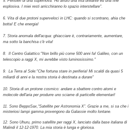
5. Pensieri di una supernova:"Ho avuto una vita brillante ed una fine
esplosiva. I miei resti arricchiranno lo spazio interstellare".
6. Vita di due protoni superveloci in LHC: quando si scontrano, ahia che
botta! E che energia!
7. Storia anomala dell'acqua: ghiacciare è, contrariamente, aumentare,
ma sotto la banchisa c'è vita!
8. Il Centro Galattico:"Non brillo più come 500 anni fa! Galileo, con un
telescopio a raggi X, mi avrebbe visto luminosissimo."
9. La Terra al Sole:"Che fortuna stare in periferia! Mi scaldi da quasi 5
miliardi di anni e la nostra storia è destinata a durare"
10. Storia di un protone cosmico: andare a sbattere contro atomi e
molecole dell'aria per produrre uno sciame di particelle elementari!
11. Sono BeppoSax,“Satellite per Astronomia X”. Grazie a me, si sa che i
misteriosi lampi gamma provengono da Galassie molto lontane.
12. Sono Uhuru, primo satellite per raggi X, lanciato dalla base italiana di
Malindi il 12-12-1970. La mia storia è lunga e gloriosa.