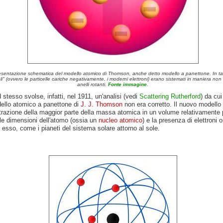
sentazione schematica del modello atomico di Thomson, anche detto modello a panettone. In tal
i" (ovvero le particelle cariche negativamente, i moderni elettroni) erano sistemati in maniera non
anelli rotanti.
Fonte immagine
.
 stesso svolse, infatti, nel 1911, un'analisi (vedi
Scattering Rutherford
) da cui
dello atomico a panettone di
J. J. Thomson
non era corretto. Il nuovo modello
trazione della maggior parte della massa atomica in un volume relativamente 
lle dimensioni dell'atomo (ossia un
nucleo atomico
) e la presenza di elettroni o
 esso, come i pianeti del sistema solare attorno al sole.