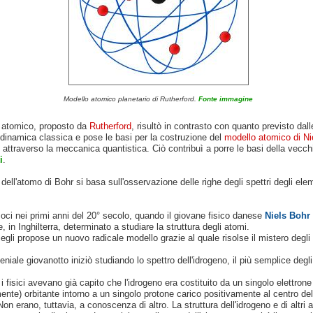
Modello atomico planetario di Rutherford.
Fonte immagine
o atomico, proposto da
Rutherford
, risultò in contrasto con quanto previsto dall
rodinamica classica e pose le basi per la costruzione del
modello atomico di Ni
 attraverso la meccanica quantistica. Ciò contribuì a porre le basi della vecc
i
.
 dell'atomo di Bohr si basa sull'osservazione delle righe degli spettri degli ele
oci nei primi anni del 20° secolo, quando il giovane fisico danese
Niels Bohr
 in Inghilterra, determinato a studiare la struttura degli atomi.
egli propose un nuovo radicale modello grazie al quale risolse il mistero degli 
geniale giovanotto iniziò studiando lo spettro dell'idrogeno, il più semplice degl
 i fisici avevano già capito che l'idrogeno era costituito da un singolo elettrone
nte) orbitante intorno a un singolo protone carico positivamente al centro de
Non erano, tuttavia, a conoscenza di altro. La struttura dell'idrogeno e di altri 