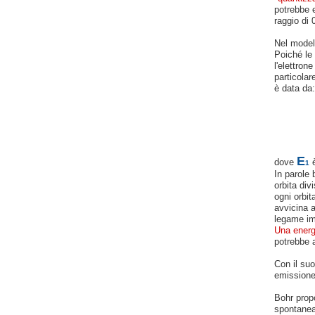
potrebbe e
raggio di 
Nel modell
Poiché le
l'elettron
particolar
è data da:
E
dove
è
1
In parole 
orbita div
ogni orbit
avvicina 
legame imp
Una energ
potrebbe a
Con il suo
emissione
Bohr propo
spontaneam