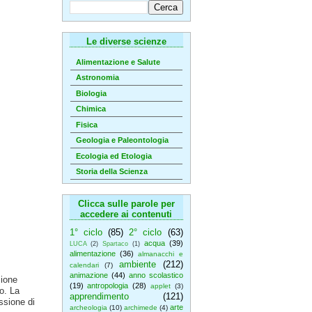
Le diverse scienze
Alimentazione e Salute
Astronomia
Biologia
Chimica
Fisica
Geologia e Paleontologia
Ecologia ed Etologia
Storia della Scienza
Clicca sulle parole per
accedere ai contenuti
1° ciclo
(85)
2° ciclo
(63)
acqua
(39)
LUCA
(2)
Spartaco
(1)
alimentazione
(36)
almanacchi e
ambiente
(212)
calendari
(7)
animazione
(44)
anno scolastico
sione
(19)
antropologia
(28)
applet
(3)
o. La
apprendimento
(121)
issione di
arte
archeologia
(10)
archimede
(4)