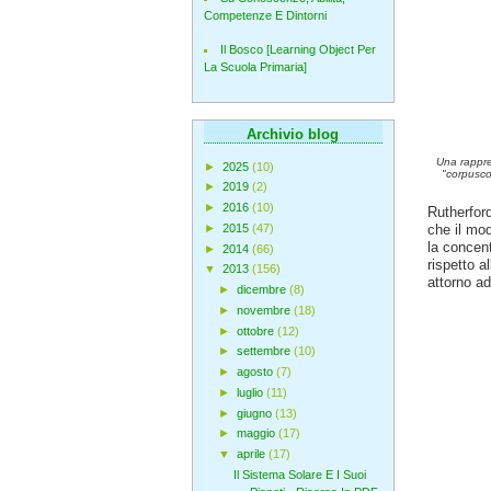
Competenze E Dintorni
Il Bosco [Learning Object Per
La Scuola Primaria]
Archivio blog
Una rappre
►
2025
(10)
"corpuscol
►
2019
(2)
►
2016
(10)
Rutherford
che il mo
►
2015
(47)
la concen
►
2014
(66)
rispetto a
▼
2013
(156)
attorno ad
►
dicembre
(8)
►
novembre
(18)
►
ottobre
(12)
►
settembre
(10)
►
agosto
(7)
►
luglio
(11)
►
giugno
(13)
►
maggio
(17)
▼
aprile
(17)
Il Sistema Solare E I Suoi