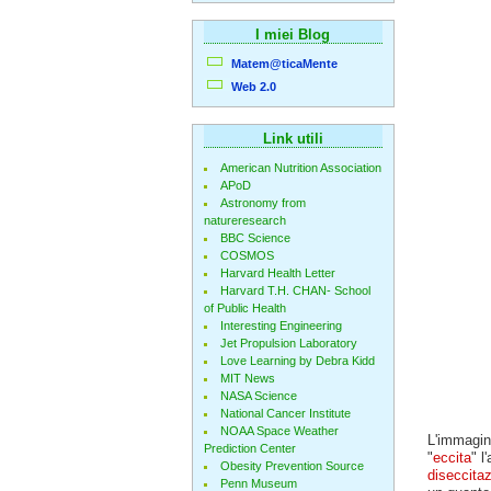
I miei Blog
Matem@ticaMente
Web 2.0
Link utili
American Nutrition Association
APoD
Astronomy from
natureresearch
BBC Science
COSMOS
Harvard Health Letter
Harvard T.H. CHAN- School
of Public Health
Interesting Engineering
Jet Propulsion Laboratory
Love Learning by Debra Kidd
MIT News
NASA Science
National Cancer Institute
NOAA Space Weather
L'immagine
Prediction Center
"
eccita
" l
Obesity Prevention Source
diseccita
Penn Museum