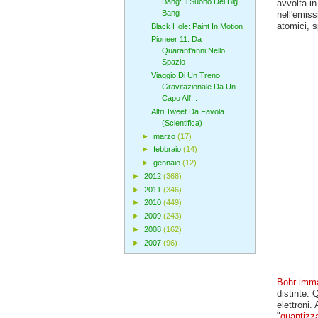
Bang: Il Suono Del Big
avvolta in
Bang
nell'emiss
atomici, s
Black Hole: Paint In Motion
Pioneer 11: Da
Quarant'anni Nello
Spazio
Viaggio Di Un Treno
Gravitazionale Da Un
Capo All'...
Altri Tweet Da Favola
(Scientifica)
►
marzo
(17)
►
febbraio
(14)
►
gennaio
(12)
►
2012
(368)
►
2011
(346)
►
2010
(449)
►
2009
(243)
►
2008
(162)
►
2007
(96)
Bohr imm
distinte. 
elettroni.
"
quantizz