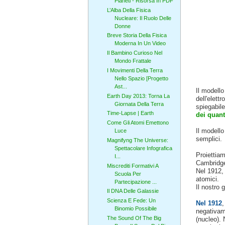
Pianeti - Risorsa In PDF
L’Alba Della Fisica
Nucleare: Il Ruolo Delle
Donne
Breve Storia Della Fisica
Moderna In Un Video
Il Bambino Curioso Nel
Mondo Frattale
I Movimenti Della Terra
Nello Spazio [Progetto
Ast...
Il modell
Earth Day 2013: Torna La
dell'elett
Giornata Della Terra
spiegabile
Time-Lapse | Earth
dei quant
Come Gli Atomi Emettono
Il modello
Luce
semplici.
Magnifyng The Universe:
Spettacolare Infografica
Proiettiam
I...
Cambridge,
Miscrediti Formativi A
Nel 1912, 
Scuola Per
atomici.
Partecipazione ...
Il nostro 
Il DNA Delle Galassie
Scienza E Fede: Un
Nel 1912
,
Binomio Possibile
negativame
The Sound Of The Big
(nucleo). 