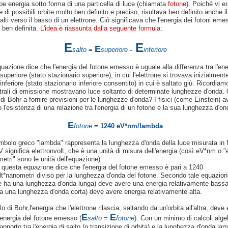
be energia sotto forma di una particella di luce (chiamata
fotone
). Poiché vi e
 di possibili orbite molto ben definito e preciso, risultava ben definito anche i
salti verso il basso di un elettrone. Ciò significava che l'energia dei fotoni eme
o ben definita.
L'idea è riassunta dalla seguente formula
:
E
E
E
salto
=
superiore
-
inferiore
azione dice che l'energia del fotone emesso è uguale alla differenza tra l'ene
a superiore (stato stazionario superiore), in cui l'elettrone si trovava inizialment
a inferiore (stato stazionario inferiore consentito) in cui è saltato giù. Ricordiam
ttrali di emissione mostravano luce soltanto di determinate lunghezze d'onda
 di Bohr a fornire previsioni per le lunghezze d'onda? I fisici (come Einstein) 
 l'esistenza di una relazione tra l'energia di un fotone e la sua lunghezza d'on
E
fotone
= 1240 eV*nm
/lambda
simbolo greco "lambda" rappresenta la lunghezza d'onda della luce misurata in
 significa elettronvolt, che è una unità di misura dell'energia (così eV*nm o "
etri" sono le unità dell'equazione).
, questa equazione dice che l'energia del fotone emesso è pari a 1240
lt*nanometri diviso per la lunghezza d'onda del fotone. Secondo tale equazione
e ha una lunghezza d'onda lunga) deve avere una energia relativamente bassa 
a una lunghezza d'onda corta) deve avere energia relativamente alta.
o di Bohr,l'energia che l'elettrone rilascia, saltando da un'orbita all'altra, deve
E
E
'energia del fotone emesso (
salto
=
fotone
). Con un minimo di calcoli algeb
rapporto tra l'energia di salto (o transizione di orbita) e la lunghezza d'onda la