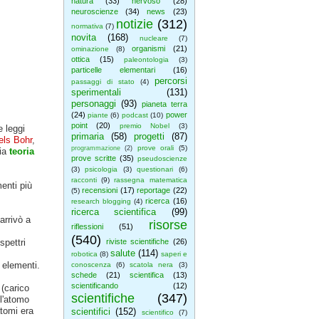
natura
(33)
nervoso
(28)
neuroscienze
(34)
news
(23)
notizie
(312)
normativa
(7)
novita
(168)
nucleare
(7)
organismi
(21)
ominazione
(8)
ottica
(15)
paleontologia
(3)
particelle elementari
(16)
percorsi
passaggi di stato
(4)
sperimentali
(131)
personaggi
(93)
pianeta terra
(24)
power
piante
(6)
podcast
(10)
point
(20)
premio Nobel
(3)
e leggi
primaria
(58)
progetti
(87)
els Bohr
,
prove orali
(5)
programmazione
(2)
hia
teoria
prove scritte
(35)
pseudoscienze
(3)
psicologia
(3)
questionari
(6)
racconti
(9)
rassegna matematica
menti più
recensioni
(17)
reportage
(22)
(5)
ricerca
(16)
research blogging
(4)
ricerca scientifica
(99)
arrivò a
risorse
riflessioni
(51)
(540)
spettri
riviste scientifiche
(26)
salute
(114)
robotica
(8)
saperi e
i elementi.
conoscenza
(6)
scatola nera
(3)
schede
(21)
scientifica
(13)
scientificando
(12)
 (carico
scientifiche
(347)
ll'atomo
atomi era
scientifici
(152)
scientifico
(7)