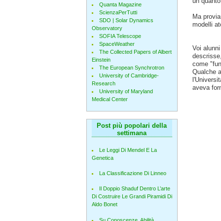
un quanto
Quanta Magazine
ScienzaPerTutti
Ma proviam
SDO | Solar Dynamics
modelli at
Observatory
SOFIA Telescope
SpaceWeather
Voi alunni
The Collected Papers of Albert
descrisse,
Einstein
come "fun
The European Synchrotron
Qualche a
University of Cambridge-
l'Universi
Research
aveva forn
University of Maryland
Medical Center
Post più popolari della
settimana
Le Leggi Di Mendel E La
Genetica
La Classificazione Di Linneo
Il Doppio Shaduf Dentro L’arte
Di Costruire Le Grandi Piramidi Di
Aldo Bonet
Su Conoscenze, Abilità,