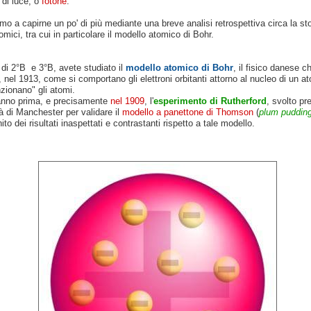
 di luce, o
fotone
.
o a capirne un po' di più mediante una breve analisi retrospettiva circa la sto
omici, tra cui in particolare il modello atomico di Bohr.
 di 2°B e 3°B, avete studiato il
modello atomico di Bohr
, il fisico danese c
 nel 1913, come si comportano gli elettroni orbitanti attorno al nucleo di un a
zionano" gli atomi.
nno prima, e precisamente
nel 1909
, l'
esperimento di Rutherford
, svolto
pr
tà di Manchester per validare il
modello a panettone di Thomson
(
plum puddin
ito dei risultati inaspettati e contrastanti rispetto a tale modello.