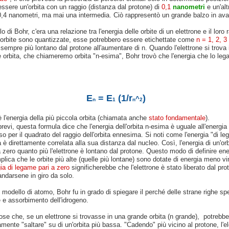
ssere un'orbita con un raggio (distanza dal protone) di
0,1
nanometri
e un'alt
0,4 nanometri, ma mai una intermedia. Ciò rappresentò un grande balzo in ava
o di Bohr, c'era una relazione tra l'energia delle orbite di un elettrone e il loro 
 orbite sono quantizzate, esse potrebbero essere etichettate come
n = 1, 2, 3 
e sempre più lontano dal protone all'aumentare di n. Quando l'elettrone si trova
e orbita, che chiameremo orbita "n-esima", Bohr trovò che l'energia che lo lega
E
= E
(1/r
)
^
n
1
n
2
 l'energia della più piccola orbita (chiamata anche
stato fondamentale
).
brevi, questa formula dice che l'energia dell'orbita n-esima è uguale all'energia
iso per il quadrato del raggio dell'orbita ennesima. Si noti come l'energia "di le
a è direttamente correlata alla sua distanza dal nucleo. Così, l'energia di un'orb
a zero quanto più
l'elettrone è
lontano dal protone. Questo modo di definire ene
lica che le orbite più alte (quelle più lontane) sono dotate di energia meno vi
ia di legame pari a zero
significherebbe che l'elettrone è stato liberato dal pro
ndarsene in giro da solo.
 modello di atomo, Bohr fu in grado di spiegare il perché delle strane righe spet
 e assorbimento dell'idrogeno.
se che, se un elettrone si trovasse in una grande orbita (n grande), potrebbe
ente "saltare" su di un'orbita più bassa. "Cadendo" più vicino al protone, l'el