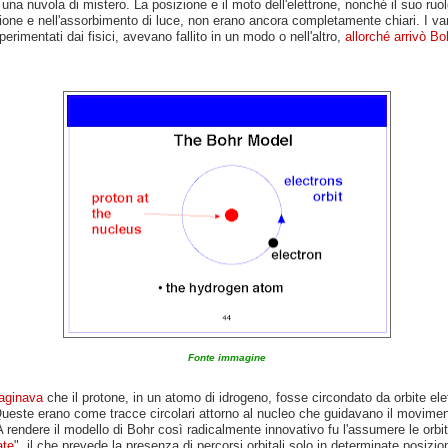
 una nuvola di mistero. La posizione e il moto dell'elettrone, nonché il suo ruol
ione e nell'assorbimento di luce, non erano ancora completamente chiari. I var
perimentati dai fisici, avevano fallito in un modo o nell'altro,
allorché arrivò Bo
Fonte immagine
aginava
che il protone, in un atomo di idrogeno, fosse circondato da orbite ele
Queste erano come tracce circolari attorno al nucleo che guidavano il movimen
 A rendere il modello di Bohr così radicalmente innovativo fu l'assumere le orb
ate
", il che prevede la presenza di percorsi orbitali solo in determinate posizion