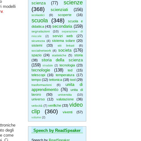
o
scienze
scienza
(77)
i modelli
(368)
scienziati
(156)
hr
.
scoperte
(16)
scolastici
(9)
scuola
(348)
scuola e
secondaria
(159)
didattica
(43)
segnalazioni
(10)
separazione di
servizi web
(27)
miscele
(2)
sistema solare
(20)
sicurezza
(4)
sistemi
(33)
siti linkati
(6)
societa
(176)
socialnetwork
(4)
spazio
(24)
storia
statistiche
(5)
storia della scienza
(38)
(159)
tecnologia
(23)
stradale
(2)
tecnologie
(138)
ted
(15)
telescopi
(16)
temperatura
(17)
tempo
(12)
tettonica
(18)
tool
(29)
unita di
trasformazioni
(6)
apprendimento
(76)
unita di
lavoro
(50)
universita
(10)
universo
(12)
valutazione
(36)
video
verifiche
(33)
velocità
(7)
clip
(360)
viventi
(57)
volume
(2)
ttroniche
to degli
Speech by ReadSpeaker
ite come
i. Ci
Speech by
ReadSpeaker