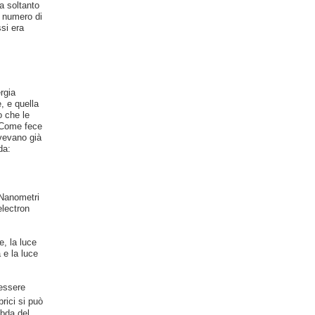
ra soltanto
l numero di
ssi era
rgia
e, e quella
o che le
. Come fece
avevano già
da:
 Nanometri
electron
, la luce
e la luce
 essere
rici si può
mbda del