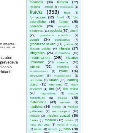
fenomeni
(38)
festivita
(22)
filosofia - articoli
(6)
finanziaria
(1)
fisica
(353)
flickr
(4)
formazione
(12)
foto
fossili
(4)
scientifiche
(16)
fumetti
(25)
genetica
(28)
geogebra
(2)
geologia
(52)
giochi
geografia
(11)
(27)
giornalismo scientifico
(2)
google
(34)
googleplus
(7)
e modello, i
grandezze fisiche
(14)
gravita
(9)
 casuale, in
infanzia
(27)
illusioni ottiche
(4)
infografica
(25)
informatica
(10)
 scaturì
informazioni
(246)
iniziative
 prevedeva
umanitarie
(29)
interattivi
(10)
piccolo
internet
(32)
interviste
(4)
invalsi
(26)
rbitanti
intrattenimento
(1)
invenzioni
(3)
irraggiamento
(1)
italiano
(15)
learning
istruzione
(8)
object
(15)
letteratura
(6)
lettori
libri
(43)
libri online
scientifici
(4)
(43)
magnetismo
(3)
mappe
marco
(29)
concettuali
(6)
matematica
(43)
materia
(9)
medicina
(34)
metodo
mendel
(2)
galileiano
(7)
microscopico
(10)
missioni spaziali
(39)
miscele
(3)
modello
(12)
misure
(3)
mostre
(2)
moto dei corpi
(8)
motori di ricerca
nasa
(28)
musei
(8)
musica
(3)
(2)