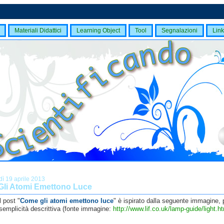
Materiali Didattici
Learning Object
Tool
Segnalazioni
Link
dì 19 aprile 2013
li Atomi Emettono Luce
el post "
Come gli atomi emettono luce
" è ispirato dalla seguente immagine, 
semplicità descrittiva (fonte immagine:
http://www.lif.co.uk/lamp-guide/light.h