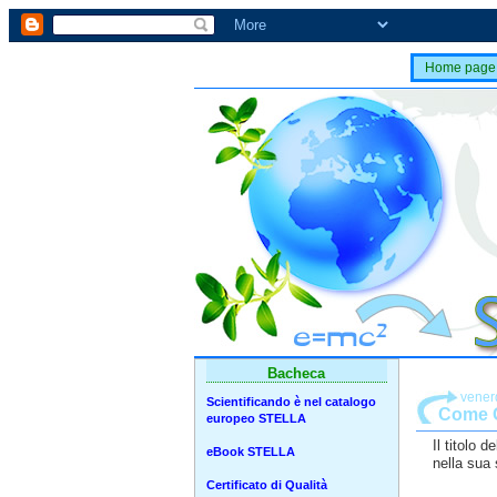
Home page
Bacheca
vener
Scientificando è nel catalogo
Come G
europeo STELLA
Il titolo d
eBook STELLA
nella sua 
Certificato di Qualità