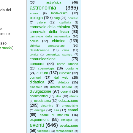
(36)
astrofisica
(46)
astronomia
(365)
ria dei
biodiversita
(12)
aurora
(9)
biologia
(187)
blog
(24)
boreale
calore
(19)
(6)
capillarita
(1)
carnevale della chimica
(59)
he
carnevale della fisica
(93)
tomo e
carnevale della matematica
(10)
chimica
(139)
cellule
(22)
esso
chimica spettacolare
(10)
g model
),
classificazione
(10)
clima
(11)
comunicati stampa
(7)
comics
(1)
comunicazione
(75)
concorsi
(58)
corpo umano
(23)
cosmologia
(16)
costume
cultura
(137)
(24)
curiosita
(32)
curricoli
(17)
dal web
(28)
didattica
(65)
didattici
(25)
dinosauri
(9)
disastri naturali
(5)
divulgazione
(97)
docenti
(24)
documentari
(18)
dsa
(10)
ebook
educazione
ecosistema
(30)
(8)
(205)
elearning
(3)
energetiche
esami
energia
(28)
esa
(17)
(6)
(69)
esami di maturita
(16)
esperimenti
(59)
etologia
(8)
eventi
(646)
evoluzione
(58)
facebook
(4)
fantascienza
(5)