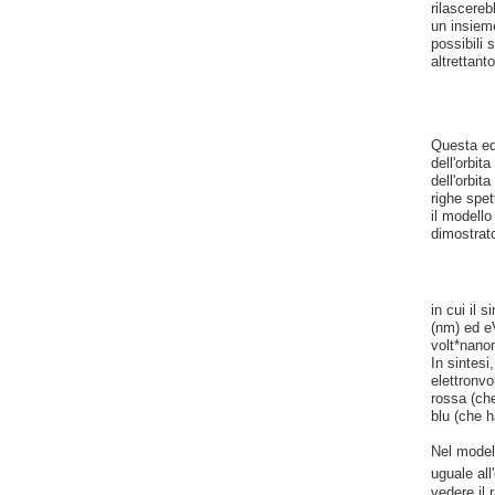
rilascereb
un insieme
possibili 
altrettant
Questa equ
dell'orbit
dell'orbit
righe spe
il modello
dimostrato
in cui il 
(nm) ed eV
volt*nanom
In sintesi
elettronvo
rossa (ch
blu (che h
Nel modell
uguale all
vedere il 