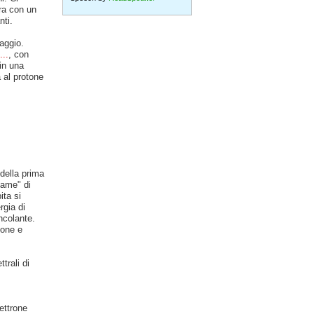
ra con un
nti.
raggio.
...
, con
 in una
 al protone
 della prima
game" di
ita si
rgia di
ncolante.
tone e
trali di
ettrone