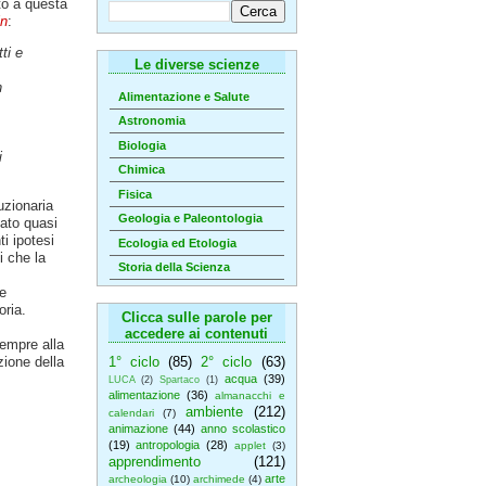
o a questa
in
:
ti e
Le diverse scienze
n
Alimentazione e Salute
Astronomia
Biologia
i
Chimica
Fisica
uzionaria
Geologia e Paleontologia
cato quasi
ti ipotesi
Ecologia ed Etologia
i che la
Storia della Scienza
e
oria.
Clicca sulle parole per
accedere ai contenuti
empre alla
ione della
1° ciclo
(85)
2° ciclo
(63)
acqua
(39)
LUCA
(2)
Spartaco
(1)
alimentazione
(36)
almanacchi e
ambiente
(212)
calendari
(7)
animazione
(44)
anno scolastico
(19)
antropologia
(28)
applet
(3)
apprendimento
(121)
arte
archeologia
(10)
archimede
(4)