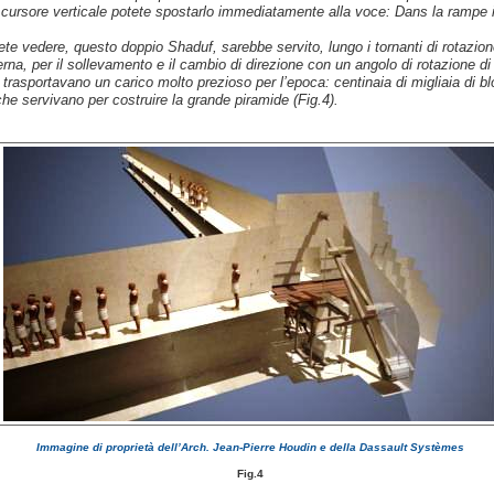
l cursore verticale potete spostarlo immediatamente alla voce: Dans la rampe i
e vedere, questo doppio Shaduf, sarebbe servito, lungo i tornanti di rotazion
rna, per il sollevamento e il cambio di direzione con un angolo di rotazione di 
e trasportavano un carico molto prezioso per l’epoca: centinaia di migliaia di bl
he servivano per costruire la grande piramide (Fig.4).
Immagine di proprietà dell’Arch. Jean-Pierre Houdin e della Dassault Systèmes
Fig.4