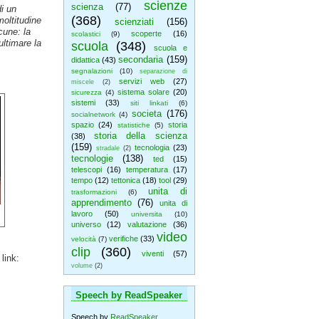
scienze
scienza
(77)
i un
(368)
moltitudine
scienziati
(156)
cune: la
scoperte
(16)
scolastici
(9)
ultimare la
scuola
(348)
scuola e
secondaria
(159)
didattica
(43)
segnalazioni
(10)
separazione di
servizi web
(27)
miscele
(2)
sistema solare
(20)
sicurezza
(4)
sistemi
(33)
siti linkati
(6)
societa
(176)
socialnetwork
(4)
spazio
(24)
storia
statistiche
(5)
storia della scienza
(38)
(159)
tecnologia
(23)
stradale
(2)
tecnologie
(138)
ted
(15)
telescopi
(16)
temperatura
(17)
tempo
(12)
tettonica
(18)
tool
(29)
unita di
trasformazioni
(6)
apprendimento
(76)
unita di
lavoro
(50)
universita
(10)
universo
(12)
valutazione
(36)
video
verifiche
(33)
velocità
(7)
clip
(360)
viventi
(57)
link:
volume
(2)
Speech by ReadSpeaker
Speech by
ReadSpeaker