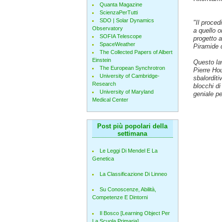
Quanta Magazine
ScienzaPerTutti
SDO | Solar Dynamics
"Il proced
Observatory
a quello o
SOFIA Telescope
progetto a
SpaceWeather
Piramide 
The Collected Papers of Albert
Einstein
Questo lav
The European Synchrotron
Pierre Hou
University of Cambridge-
sbalorditi
Research
blocchi di
University of Maryland
geniale pe
Medical Center
Post più popolari della
settimana
Le Leggi Di Mendel E La
Genetica
La Classificazione Di Linneo
Su Conoscenze, Abilità,
Competenze E Dintorni
Il Bosco [Learning Object Per
La Scuola Primaria]