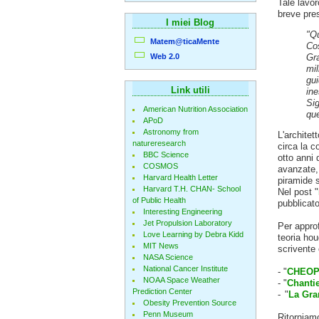
Tale lavor
breve pre
I miei Blog
"Qu
Matem@ticaMente
Cos
Web 2.0
Gra
mil
gui
Link utili
ine
Sig
American Nutrition Association
que
APoD
Astronomy from
L'architet
natureresearch
circa la c
BBC Science
otto anni 
COSMOS
avanzate
Harvard Health Letter
piramide s
Harvard T.H. CHAN- School
Nel post "
of Public Health
pubblicat
Interesting Engineering
Jet Propulsion Laboratory
Per appro
Love Learning by Debra Kidd
teoria ho
MIT News
scrivente 
NASA Science
National Cancer Institute
- "
CHEOPE
NOAA Space Weather
- "
Chantie
Prediction Center
-
"
La Gra
Obesity Prevention Source
Penn Museum
Ritorniamo