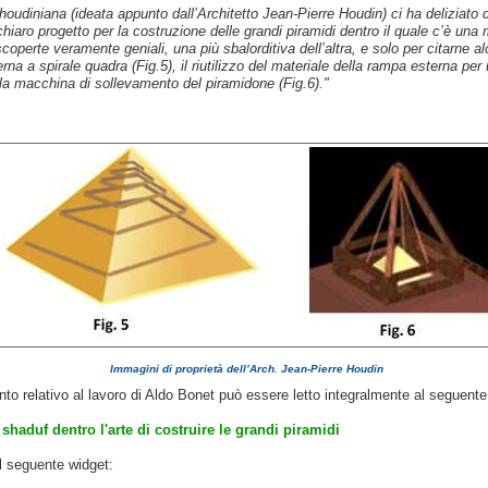
houdiniana (ideata appunto dall’Architetto Jean-Pierre Houdin) ci ha deliziato d
hiaro progetto per la costruzione delle grandi piramidi dentro il quale c’è una 
scoperte veramente geniali, una più sbalorditiva dell’altra, e solo per citarne al
rna a spirale quadra (Fig.5), il riutilizzo del materiale della rampa esterna per 
la macchina di sollevamento del piramidone (Fig.6)."
Immagini di proprietà dell’Arch. Jean-Pierre Houdin
to relativo al lavoro di Aldo Bonet può essere letto integralmente al seguente 
 shaduf dentro l'arte di costruire le grandi piramidi
l seguente widget: