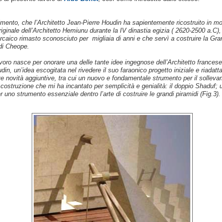
imento, che l’Architetto Jean-Pierre Houdin ha sapientemente ricostruito in m
riginale dell’Architetto Hemiunu durante la IV dinastia egizia ( 2620-2500 a.C),
rcaico rimasto sconosciuto per migliaia di anni e che servì a costruire la Gr
di Cheope.
oro nasce per onorare una delle tante idee ingegnose dell’Architetto frances
din, un’idea escogitata nel rivedere il suo faraonico progetto iniziale e riadat
ve novità aggiuntive, tra cui un nuovo e fondamentale strumento per il solleva
 costruzione che mi ha incantato per semplicità e genialità: il doppio Shaduf; 
r uno strumento essenziale dentro l’arte di costruire le grandi piramidi (Fig.3).