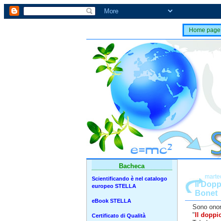
Home page
Bacheca
marted
Scientificando è nel catalogo
Il Dopp
europeo STELLA
Bonet
eBook STELLA
Sono onora
"
Il doppi
Certificato di Qualità