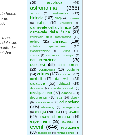
(36)
astrofisica
(46)
astronomia
(365)
odo fedele
biodiversita
(12)
aurora
(9)
biologia
(187)
 è un
blog
(24)
boreale
calore
(19)
ande
(6)
capillarita
(1)
carnevale della chimica
(59)
carnevale della fisica
(93)
carnevale della matematica
(10)
e Jean-
chimica
(139)
cellule
(22)
tandolo con
chimica spettacolare
(10)
mento dei
classificazione
(10)
clima
(11)
un’idea
comunicati stampa
(7)
comics
(1)
comunicazione
(75)
concorsi
(58)
corpo umano
(23)
cosmologia
(16)
costume
cultura
(137)
(24)
curiosita
(32)
curricoli
(17)
dal web
(28)
didattica
(65)
didattici
(25)
dinosauri
(9)
disastri naturali
(5)
divulgazione
(97)
docenti
(24)
documentari
(18)
dsa
(10)
ebook
educazione
ecosistema
(30)
(8)
(205)
elearning
(3)
energetiche
esami
energia
(28)
esa
(17)
(6)
(69)
esami di maturita
(16)
esperimenti
(59)
etologia
(8)
eventi
(646)
evoluzione
(58)
facebook
(4)
fantascienza
(5)