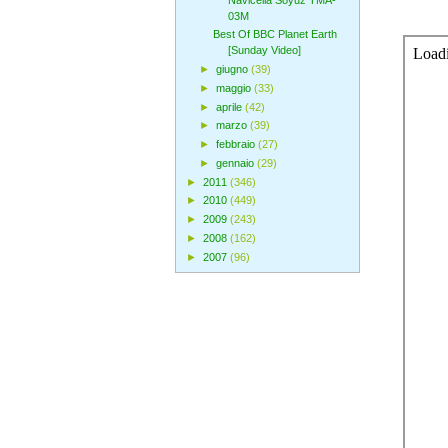
03M
Best Of BBC Planet Earth
[Sunday Video]
►
giugno
(39)
►
maggio
(33)
►
aprile
(42)
►
marzo
(39)
►
febbraio
(27)
►
gennaio
(29)
►
2011
(346)
►
2010
(449)
►
2009
(243)
►
2008
(162)
►
2007
(96)