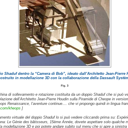
io Shaduf dentro la “Camera di Bob”, ideato dall’Architetto Jean-Pierre
costruito in modellazione 3D con la collaborazione della Dassault Systè
Fig. 3
ina di sollevamento e rotazione costituita da un doppio Shaduf che si può ve
lazione dell’Architetto Jean-Pierre Houdin sulla Piramide di Cheope in versio
eops Renaissance, l’aventure continue…. che vi propongo quindi in lingua fra
.com/kheops
]
namento virtuale del doppio Shaduf lo si può vedere cliccando prima su: Expér
icona: Le Génie des bâtisseurs, 15ème Année, dovete aspettare solo qualche 
 la modellazione 3D e poi potete andare subito sul menu che si apre a sinistra