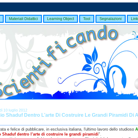
Materiali Didattici
Learning Object
Tool
Segnalazioni
Link
ì 10 luglio 2012
io Shaduf Dentro L’arte Di Costruire Le Grandi Piramidi Di 
ta e felice di pubblicare, in esclusiva italiana, l'ultimo lavoro dello studioso
A
o Shaduf dentro l’arte di costruire le grandi piramidi
".