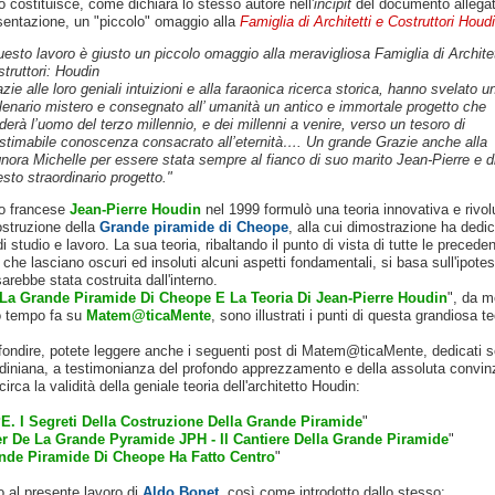
o costituisce, come dichiara lo stesso autore nell'
incipit
del documento allegat
sentazione, un "piccolo" omaggio alla
Famiglia di Architetti e Costruttori Houd
esto lavoro è giusto un piccolo omaggio alla meravigliosa Famiglia di Architet
truttori: Houdin
zie alle loro geniali intuizioni e alla faraonica ricerca storica, hanno svelato u
lenario mistero e consegnato all’ umanità un antico e immortale progetto che
derà l’uomo del terzo millennio, e dei millenni a venire, verso un tesoro di
stimabile conoscenza consacrato all’eternità…. Un grande Grazie anche alla
nora Michelle per essere stata sempre al fianco di suo marito Jean-Pierre e d
sto straordinario progetto."
to francese
Jean-Pierre Houdin
nel 1999 formulò una teoria innovativa e rivol
ostruzione della
Grande piramide di Cheope
, alla cui dimostrazione ha dedi
di studio e lavoro. La sua teoria,
ribaltando il punto di vista di tutte le preceden
,
che lasciano oscuri ed insoluti alcuni aspetti fondamentali, si basa sull'ipotes
arebbe stata costruita dall'interno.
La Grande Piramide Di Cheope E La Teoria Di Jean-Pierre Houdin
"
, da m
o tempo fa su
Matem@ticaMente
, sono illustrati i punti di questa grandiosa te
fondire, potete leggere anche i seguenti post di Matem@ticaMente, dedicati s
udiniana, a testimonianza del profondo apprezzamento e della assoluta convinz
circa la validità della geniale teoria dell'architetto Houdin:
. I Segreti Della Costruzione Della Grande Piramide
"
r De La Grande Pyramide JPH - Il Cantiere Della Grande Piramide
"
nde Piramide Di Cheope Ha Fatto Centro
"
 al presente lavoro di
Aldo Bonet
, così come introdotto dallo stesso: