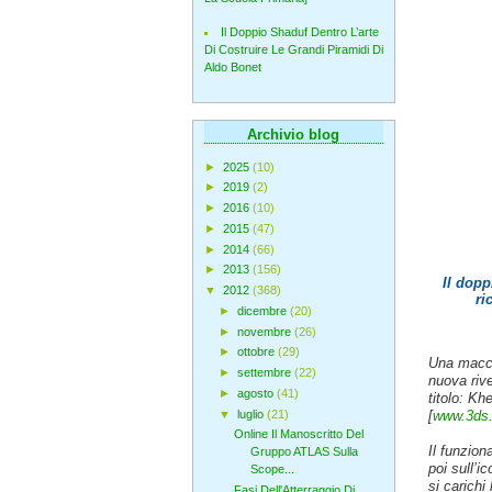
Il Doppio Shaduf Dentro L’arte
Di Costruire Le Grandi Piramidi Di
Aldo Bonet
Archivio blog
►
2025
(10)
►
2019
(2)
►
2016
(10)
►
2015
(47)
►
2014
(66)
►
2013
(156)
Il dopp
▼
2012
(368)
ri
►
dicembre
(20)
►
novembre
(26)
►
ottobre
(29)
Una macch
►
settembre
(22)
nuova rive
►
agosto
(41)
titolo: Kh
[
www.3ds
▼
luglio
(21)
Online Il Manoscritto Del
Il funzio
Gruppo ATLAS Sulla
poi sull’
Scope...
si carichi
Fasi Dell'Atterraggio Di