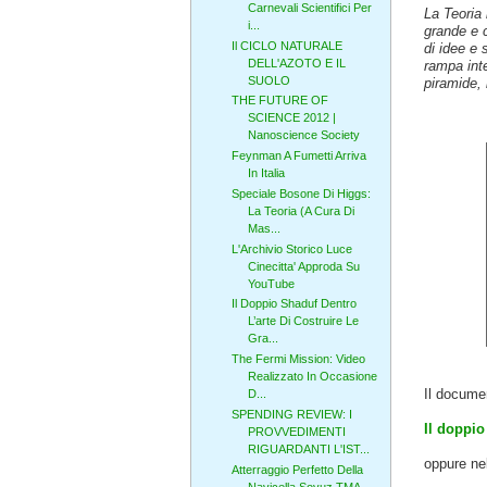
Carnevali Scientifici Per
La Teoria 
i...
grande e c
Il CICLO NATURALE
di idee e 
DELL'AZOTO E IL
rampa inte
SUOLO
piramide, 
THE FUTURE OF
SCIENCE 2012 |
Nanoscience Society
Feynman A Fumetti Arriva
In Italia
Speciale Bosone Di Higgs:
La Teoria (A Cura Di
Mas...
L'Archivio Storico Luce
Cinecitta' Approda Su
YouTube
Il Doppio Shaduf Dentro
L’arte Di Costruire Le
Gra...
The Fermi Mission: Video
Realizzato In Occasione
Il documen
D...
SPENDING REVIEW: I
Il doppio
PROVVEDIMENTI
RIGUARDANTI L'IST...
oppure ne
Atterraggio Perfetto Della
Navicella Soyuz TMA-