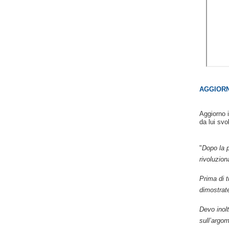
AGGIORN
Aggiorno 
da lui svol
"
Dopo la 
rivoluzion
Prima di t
dimostrate
Devo inolt
sull’argom