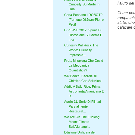
l’aiuto de
Curiosity Su Marte In
Una...
Come potet
Cosa Pensano I ROBOT?
rampa inte
[Fumetto Di Jean-Pierre
slitte, ch
Petit]
calacare c
DIVERSE 2012: Spunti Di
Riflessione Su Media E
Lea...
Curiosity Will Rock The
World: Curiosity
Impressio...
Prof., Mi spiega Che Cos’è
La Meccanica
Quantistica?
WikiBooks: Esercizi di
Chimica Con Soluzioni
Addio A Sally Ride: Prima
Astronauta Americana E
D...
Apollo 11: Serie Di Filmati
Parzialmente
Restaurat...
We Are On The Fucking
Moon: Filmato
Sull'Allunaggi...
Edizione Unificata dei