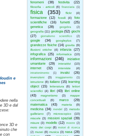
fenomeni
(38)
festivita
(22)
filosofia - articoli
(6)
finanziaria
(1)
fisica
(353)
flickr
(4)
formazione
(12)
foto
fossili
(4)
scientifiche
(16)
fumetti
(25)
genetica
(28)
geogebra
(2)
geologia
(52)
giochi
geografia
(11)
(27)
giornalismo scientifico
(2)
google
(34)
googleplus
(7)
grandezze fisiche
(14)
gravita
(9)
infanzia
(27)
illusioni ottiche
(4)
infografica
(25)
informatica
(10)
informazioni
(246)
iniziative
umanitarie
(29)
interattivi
(10)
internet
(32)
interviste
(4)
invalsi
(26)
intrattenimento
(1)
invenzioni
(3)
 Houdin e
irraggiamento
(1)
italiano
(15)
learning
istruzione
(8)
mes
object
(15)
letteratura
(6)
lettori
libri
(43)
libri online
scientifici
(4)
(43)
magnetismo
(3)
mappe
dere nella
marco
(29)
concettuali
(6)
matematica
(43)
ne 3D e dal
materia
(9)
medicina
(34)
metodo
ncese:
mendel
(2)
galileiano
(7)
microscopico
(10)
missioni spaziali
(39)
miscele
(3)
modello
(12)
misure
(3)
mostre
(2)
ience 3D e
moto dei corpi
(8)
motori di ricerca
minuto che
nasa
(28)
musei
(8)
musica
(3)
(2)
 e con