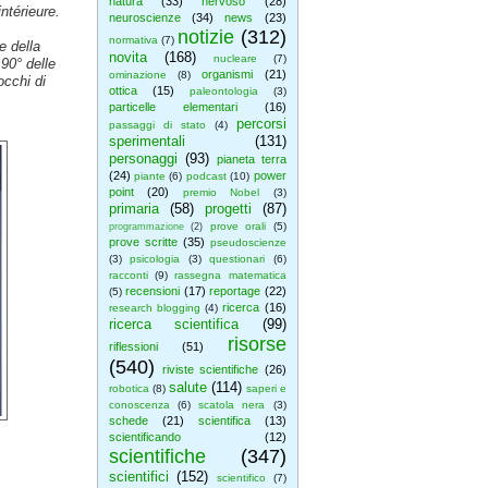
natura
(33)
nervoso
(28)
ntérieure.
neuroscienze
(34)
news
(23)
notizie
(312)
normativa
(7)
e della
novita
(168)
nucleare
(7)
90° delle
organismi
(21)
ominazione
(8)
occhi di
ottica
(15)
paleontologia
(3)
particelle elementari
(16)
percorsi
passaggi di stato
(4)
sperimentali
(131)
personaggi
(93)
pianeta terra
(24)
power
piante
(6)
podcast
(10)
point
(20)
premio Nobel
(3)
primaria
(58)
progetti
(87)
prove orali
(5)
programmazione
(2)
prove scritte
(35)
pseudoscienze
(3)
psicologia
(3)
questionari
(6)
racconti
(9)
rassegna matematica
recensioni
(17)
reportage
(22)
(5)
ricerca
(16)
research blogging
(4)
ricerca scientifica
(99)
risorse
riflessioni
(51)
(540)
riviste scientifiche
(26)
salute
(114)
robotica
(8)
saperi e
conoscenza
(6)
scatola nera
(3)
schede
(21)
scientifica
(13)
scientificando
(12)
scientifiche
(347)
scientifici
(152)
scientifico
(7)