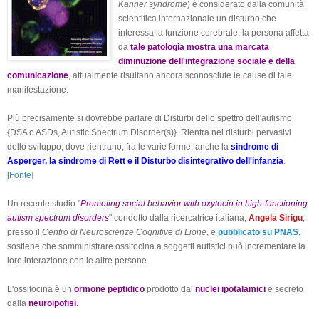
Kanner syndrome
) è considerato dalla comunità
scientifica internazionale un disturbo che
interessa la funzione cerebrale; la persona affetta
da
tale patologia mostra una marcata
diminuzione dell'integrazione sociale e della
comunicazione
, attualmente risultano ancora sconosciute le cause di tale
manifestazione.
Più precisamente si dovrebbe parlare di Disturbi dello spettro dell'autismo
{DSA o ASDs, Autistic Spectrum Disorder(s)}. Rientra nei disturbi pervasivi
dello sviluppo, dove rientrano, fra le varie forme, anche la
sindrome di
Asperger, la sindrome di Rett e il Disturbo disintegrativo dell'infanzia
.
[
Fonte
]
Un recente studio "
Promoting social behavior with oxytocin in high-functioning
autism spectrum disorders
" condotto dalla ricercatrice italiana,
Angela Sirigu
,
presso il
Centro di Neuroscienze Cognitive di Lione
, e
pubblicato su PNAS
,
sostiene che somministrare ossitocina a soggetti autistici può incrementare la
loro interazione con le altre persone.
L'ossitocina è un
ormone peptidico
prodotto dai
nuclei ipotalamici
e secreto
dalla
neuroipofisi
.