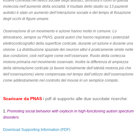
essere coinvolta nel deficit sociale degli autistici, dimostra il ruolo di questa
molecola nell’aumento della socialità. Il risultato dello studio su 13 pazienti
autistici è stato un aumento dell’interazione sociale e del tempo di fissazione
degli occhi di figure umane.
Osservazione di un movimento e azione hanno molto in comune. Lo
dimostrano, sempre su PNAS, questi autori che hanno registrato i potenziali
elettrocorticografici della superficie corticale, durante un’azione e durante una
visione. La distribuzione spaziale dei neuroni attivi è praticamente simile nelle
due condizioni, cioè nell’agire come nell’osservare. Ruolo della corteccia
motoria primaria nel movimento osservato. Inoltre la differenza di ampiezza
della stimolazione corticale (a favore inizialmente dell’attività motoria più che
dell’osservazione) viene compensata nel tempo dall’utilizzo dell’osservazione
come addestramento nel controllo del mouse in un semplice compito.
Scaricare da PNAS
i pdf di supporto alle due succitate ricerche
:
1.
Promoting social behavior with oxytocin in high-functioning autism spectrum
disorders
Download Supporting Information (PDF)