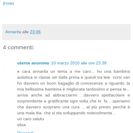
[Fonte]
Annarita
alle
23:06
4 commenti:
utente anonimo
10 marzo 2010 alle ore 23:38
e cara annarita un tema a me caro... ho una bambina
autistica in classe sin dalla prima e quindi tra leie corsi vari
ho davvero un buon bagaglio di conoscenze a riguardo..la
mia bellissima bambina è migliorata tantissimo e pensa te...
arriva anche ad abbracciarmi ...davvero spettacolare e
sorprendente e gratificante ogni volta che lo fa ...speriamo
che davvero scoprano una cura ....al più presto perchè è
una mala ttia che si sta sviluppando notevolmente ..
un caro saluto
elisa
Rispondi