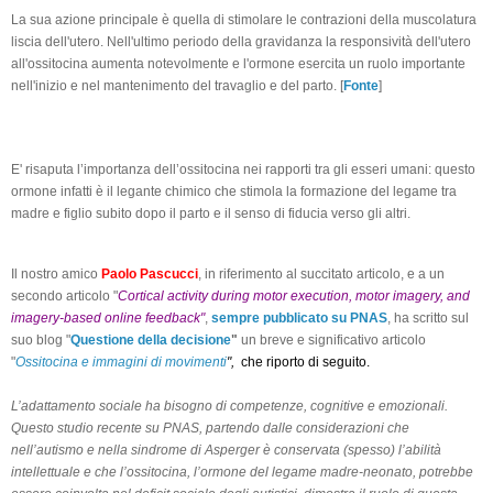
La sua azione principale è quella di stimolare le contrazioni della muscolatura
liscia dell'utero. Nell'ultimo periodo della gravidanza la responsività dell'utero
all'ossitocina aumenta notevolmente e l'ormone esercita un ruolo importante
nell'inizio e nel mantenimento del travaglio e del parto. [
Fonte
]
E' risaputa l’importanza dell’ossitocina nei rapporti tra gli esseri umani: questo
ormone infatti è il legante chimico che stimola la formazione del legame tra
madre e figlio subito dopo il parto e il senso di fiducia verso gli altri.
Il nostro amico
Paolo Pascucci
, in riferimento al succitato articolo, e a un
secondo articolo "
Cortical activity during motor execution, motor imagery, and
imagery-based online feedback"
,
sempre pubblicato su PNAS
, ha scritto sul
suo blog "
Questione della decisione
"
un breve e significativo articolo
"
Ossitocina e immagini di movimenti
",
che riporto di seguito.
L’adattamento sociale ha bisogno di competenze, cognitive e emozionali.
Questo studio recente su PNAS, partendo dalle considerazioni che
nell’autismo e nella sindrome di Asperger è conservata (spesso) l’abilità
intellettuale e che l’ossitocina, l’ormone del legame madre-neonato, potrebbe