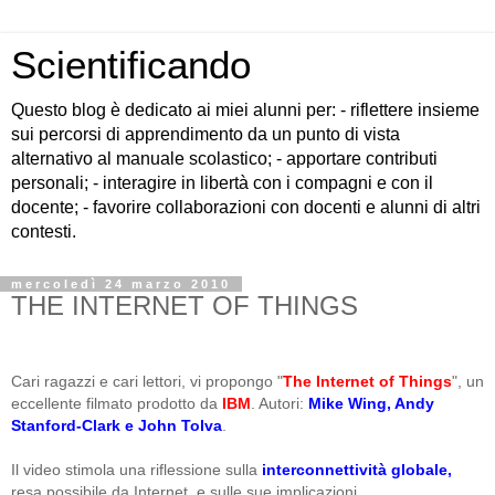
Scientificando
Questo blog è dedicato ai miei alunni per: - riflettere insieme
sui percorsi di apprendimento da un punto di vista
alternativo al manuale scolastico; - apportare contributi
personali; - interagire in libertà con i compagni e con il
docente; - favorire collaborazioni con docenti e alunni di altri
contesti.
mercoledì 24 marzo 2010
THE INTERNET OF THINGS
Cari ragazzi e cari lettori, vi propongo "
The Internet of Things
", un
eccellente filmato prodotto da
IBM
. Autori:
Mike Wing, Andy
Stanford-Clark e John Tolva
.
Il video stimola una riflessione sulla
interconnettività globale,
resa possibile da Internet, e sulle sue implicazioni.