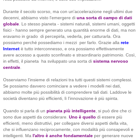
Durante il secolo scorso, ma con un'accelerazione negli ultimi due
decenni, abbiamo visto l'emergere di
una sorta di campo di dati
globale
.
Lo stesso pianeta - sistemi naturali, sistemi umani, oggetti
fisici - hanno sempre generato una quantità enorme di dati, ma non
eravamo in grado di percepirla, vederla, per catturarla. Ora
possiamo perché possediamo i mezzi per farlo. Grazie alla
rete
Internet
è tutto interconnesso, e ora possiamo effettivamente
avere accesso a questo sconfinato e straordinario patrimonio. Così,
in effetti, il pianeta ha sviluppato una sorta di
sistema nervoso
centrale
.
Osserviamo l'insieme di relazioni tra tutti questi sistemi complessi.
Se possiamo davvero cominciare a vedere i modelli nei dati,
abbiamo molte più possibilità di comprendere tali dati. Laddove le
società diventano più efficienti, lì l'innovazione è più spinta.
Quando si parla di un
pianeta più intelligente
, si può dire che ci
sono due aspetti da considerare.
Uno è quello
di essere più
efficienti, meno distruttivi, per collegare diversi aspetti della vita,
che si influenzano reciprocamente, con modalità più consapevoli e
intelligenti. Ma
l'altro è anche fondamentale
per generare nuove