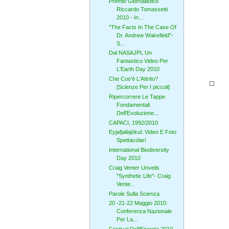
Premio Giornalistico
Riccardo Tomassetti
2010 - In...
"The Facts In The Case Of
Dr. Andrew Wakefield"-
S...
Dal NASAJPL Un
Fantastico Video Per
L'Earth Day 2010
Che Cos'è L'Attrito?
[Scienze Per I piccoli]
Ripercorrere Le Tappe
Fondamentali
Dell'Evoluzione...
CAPACI, 1992/2010
Eyjafjallajökul: Video E Foto
Spettacolari
International Biodiversity
Day 2010
Craig Venter Unveils
"Synthetic Life"- Craig
Vente...
Parole Sulla Scienza
20 -21-22 Maggio 2010:
Conferenza Nazionale
Per La...