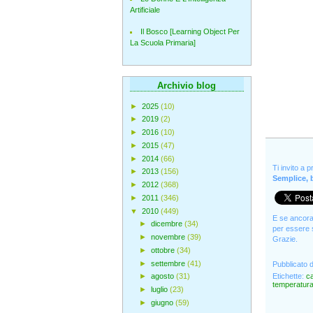
Artificiale
Il Bosco [Learning Object Per
La Scuola Primaria]
Archivio blog
►
2025
(10)
►
2019
(2)
►
2016
(10)
►
2015
(47)
►
2014
(66)
Ti invito a 
►
2013
(156)
Semplice, b
►
2012
(368)
►
2011
(346)
▼
2010
(449)
E se ancora 
►
dicembre
(34)
per essere s
►
novembre
(39)
Grazie.
►
ottobre
(34)
►
settembre
(41)
Pubblicato 
Etichette:
ca
►
agosto
(31)
temperatur
►
luglio
(23)
►
giugno
(59)