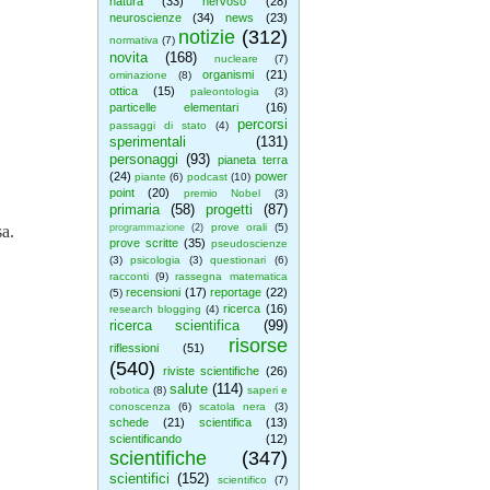
natura
(33)
nervoso
(28)
neuroscienze
(34)
news
(23)
notizie
(312)
normativa
(7)
novita
(168)
nucleare
(7)
organismi
(21)
ominazione
(8)
ottica
(15)
paleontologia
(3)
particelle elementari
(16)
percorsi
passaggi di stato
(4)
sperimentali
(131)
personaggi
(93)
pianeta terra
(24)
power
piante
(6)
podcast
(10)
point
(20)
premio Nobel
(3)
primaria
(58)
progetti
(87)
prove orali
(5)
a.
programmazione
(2)
prove scritte
(35)
pseudoscienze
(3)
psicologia
(3)
questionari
(6)
racconti
(9)
rassegna matematica
recensioni
(17)
reportage
(22)
(5)
ricerca
(16)
research blogging
(4)
ricerca scientifica
(99)
risorse
riflessioni
(51)
(540)
riviste scientifiche
(26)
salute
(114)
robotica
(8)
saperi e
conoscenza
(6)
scatola nera
(3)
schede
(21)
scientifica
(13)
scientificando
(12)
scientifiche
(347)
scientifici
(152)
scientifico
(7)