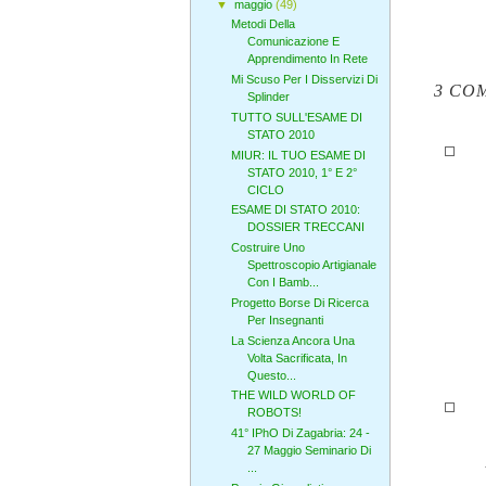
▼
maggio
(49)
Metodi Della
Comunicazione E
Apprendimento In Rete
Mi Scuso Per I Disservizi Di
3 CO
Splinder
TUTTO SULL'ESAME DI
STATO 2010
MIUR: IL TUO ESAME DI
STATO 2010, 1° E 2°
CICLO
ESAME DI STATO 2010:
DOSSIER TRECCANI
Costruire Uno
Spettroscopio Artigianale
Con I Bamb...
Progetto Borse Di Ricerca
Per Insegnanti
La Scienza Ancora Una
Volta Sacrificata, In
Questo...
THE WILD WORLD OF
ROBOTS!
41° IPhO Di Zagabria: 24 -
27 Maggio Seminario Di
...