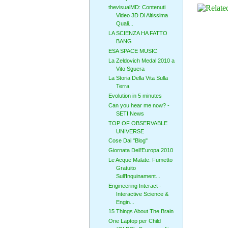
thevisualMD: Contenuti
Video 3D Di Altissima
Quali...
LA SCIENZA HA FATTO
BANG
ESA SPACE MUSIC
La Zeldovich Medal 2010 a
Vito Sguera
La Storia Della Vita Sulla
Terra
Evolution in 5 minutes
Can you hear me now? -
SETI News
TOP OF OBSERVABLE
UNIVERSE
Cose Dai "Blog"
Giornata Dell'Europa 2010
Le Acque Malate: Fumetto
Gratuito
Sull'Inquinament...
Engineering Interact -
Interactive Science &
Engin...
15 Things About The Brain
One Laptop per Child