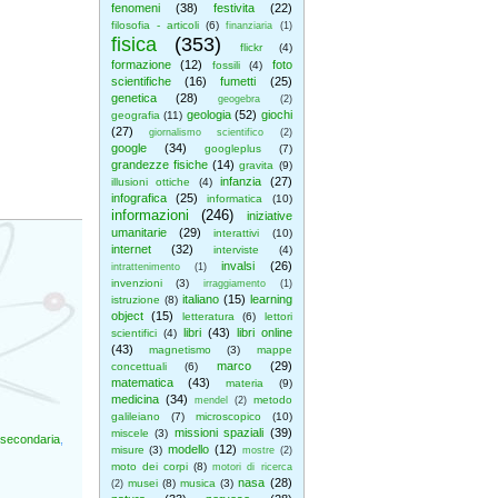
fenomeni
(38)
festivita
(22)
filosofia - articoli
(6)
finanziaria
(1)
fisica
(353)
flickr
(4)
formazione
(12)
foto
fossili
(4)
scientifiche
(16)
fumetti
(25)
genetica
(28)
geogebra
(2)
geologia
(52)
giochi
geografia
(11)
(27)
giornalismo scientifico
(2)
google
(34)
googleplus
(7)
grandezze fisiche
(14)
gravita
(9)
infanzia
(27)
illusioni ottiche
(4)
infografica
(25)
informatica
(10)
informazioni
(246)
iniziative
umanitarie
(29)
interattivi
(10)
internet
(32)
interviste
(4)
invalsi
(26)
intrattenimento
(1)
invenzioni
(3)
irraggiamento
(1)
italiano
(15)
learning
istruzione
(8)
object
(15)
letteratura
(6)
lettori
libri
(43)
libri online
scientifici
(4)
(43)
magnetismo
(3)
mappe
marco
(29)
concettuali
(6)
matematica
(43)
materia
(9)
medicina
(34)
metodo
mendel
(2)
galileiano
(7)
microscopico
(10)
missioni spaziali
(39)
miscele
(3)
secondaria
,
modello
(12)
misure
(3)
mostre
(2)
moto dei corpi
(8)
motori di ricerca
nasa
(28)
musei
(8)
musica
(3)
(2)