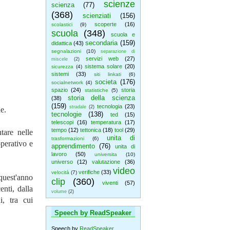
scienze
scienza
(77)
(368)
scienziati
(156)
scoperte
(16)
scolastici
(9)
scuola
(348)
scuola e
secondaria
(159)
didattica
(43)
segnalazioni
(10)
separazione di
servizi web
(27)
miscele
(2)
sistema solare
(20)
sicurezza
(4)
sistemi
(33)
siti linkati
(6)
societa
(176)
socialnetwork
(4)
spazio
(24)
storia
statistiche
(5)
storia della scienza
(38)
(159)
tecnologia
(23)
stradale
(2)
e.
tecnologie
(138)
ted
(15)
telescopi
(16)
temperatura
(17)
tempo
(12)
tettonica
(18)
tool
(29)
tare nelle
unita di
trasformazioni
(6)
operativo e
apprendimento
(76)
unita di
lavoro
(50)
universita
(10)
universo
(12)
valutazione
(36)
video
verifiche
(33)
velocità
(7)
quest'anno
clip
(360)
viventi
(57)
nti, dalla
volume
(2)
i, tra cui
Speech by ReadSpeaker
Speech by
ReadSpeaker