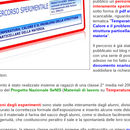
pubblico un
percor
interamente speri
sotto forma di
pdf 
scaricabile, riguardo
tematica "
Temperat
Calore e il problem
struttura particella
materia
".
Il percorso è già sta
pubblicato sul blog 
con una serie di pos
adesso ne ho fatto 
documento scarica
soddisfare la richies
tori.
nto è stato realizzato insieme ai ragazzi di una classe 2° media nel 20
to del
Progetto Nazionale SeNIS
(
Materiali di lavoro
su
Temperatura
ioni degli esperimenti
sono state svolte interamente dagli alunni, divisi
urato la correttezza formale dell'esposizione e inserito alcune note dida
sto il materiale è farina del sacco degli alunni, come si deduce facilment
genuità, che costituiscono peraltro il sale e la spontanietà delle loro sc
ccessivo, la stessa classe realizzò insieme alla sottoscritta un intero
c