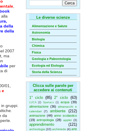
so
mentale
,
ebook
 alla
Le diverse scienze
ura,
a della
Alimentazione e Salute
re della
Astronomia
Biologia
to
Chimica
nel 2007
Fisica
t, ma
Geologia e Paleontologia
un
bile
per
Ecologia ed Etologia
ta di
Storia della Scienza
00/01,
Clicca sulle parole per
accedere ai contenuti
 e
1° ciclo
(85)
2° ciclo
(63)
acqua
(39)
LUCA
(2)
Spartaco
(1)
 in gruppi.
alimentazione
(36)
almanacchi e
ttiche.
ambiente
(212)
calendari
(7)
e da
animazione
(44)
anno scolastico
operte.
(19)
antropologia
(28)
applet
(3)
apprendimento
(121)
arte
archeologia
(10)
archimede
(4)
urricolo