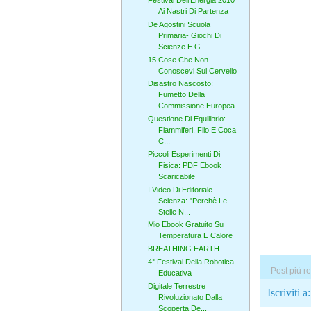
Festival Dell'Energia 2010
Ai Nastri Di Partenza
De Agostini Scuola
Primaria- Giochi Di
Scienze E G...
15 Cose Che Non
Conoscevi Sul Cervello
Disastro Nascosto:
Fumetto Della
Commissione Europea
Questione Di Equilibrio:
Fiammiferi, Filo E Coca
C...
Piccoli Esperimenti Di
Fisica: PDF Ebook
Scaricabile
I Video Di Editoriale
Scienza: "Perchè Le
Stelle N...
Mio Ebook Gratuito Su
Temperatura E Calore
BREATHING EARTH
4° Festival Della Robotica
Post più r
Educativa
Digitale Terrestre
Iscriviti a
Rivoluzionato Dalla
Scoperta De...