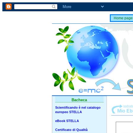
Home page
Bacheca
sabat
Scientificando è nel catalogo
Mio Eb
europeo STELLA
eBook STELLA
Certificato di Qualità