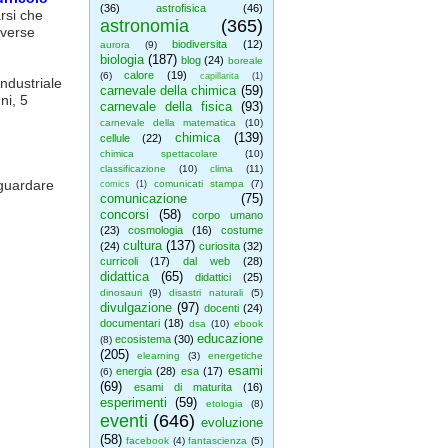
(36)
astrofisica
(46)
rsi che
astronomia
(365)
iverse
biodiversita
(12)
aurora
(9)
biologia
(187)
blog
(24)
boreale
calore
(19)
(6)
capillarita
(1)
Industriale
carnevale della chimica
(59)
ni, 5
carnevale della fisica
(93)
carnevale della matematica
(10)
chimica
(139)
cellule
(22)
chimica spettacolare
(10)
classificazione
(10)
clima
(11)
guardare
comunicati stampa
(7)
comics
(1)
comunicazione
(75)
.
concorsi
(58)
corpo umano
(23)
cosmologia
(16)
costume
cultura
(137)
(24)
curiosita
(32)
curricoli
(17)
dal web
(28)
didattica
(65)
didattici
(25)
dinosauri
(9)
disastri naturali
(5)
divulgazione
(97)
docenti
(24)
documentari
(18)
dsa
(10)
ebook
educazione
ecosistema
(30)
(8)
(205)
elearning
(3)
energetiche
esami
energia
(28)
esa
(17)
(6)
(69)
esami di maturita
(16)
esperimenti
(59)
etologia
(8)
eventi
(646)
evoluzione
(58)
facebook
(4)
fantascienza
(5)