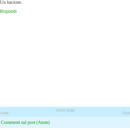
Un bacione.
Rispondi
Home page
ecente
Post
:
Commenti sul post (Atom)