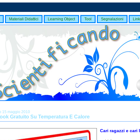
Materiali Didattici
Learning Object
Tool
Segnalazioni
Link
o 15 maggio 2010
ook Gratuito Su Temperatura E Calore
Cari ragazzi e cari l