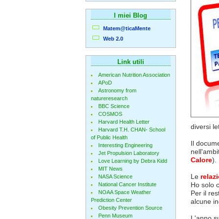
I miei Blog
Matem@ticaMente
Web 2.0
Link utili
American Nutrition Association
APoD
Astronomy from
natureresearch
BBC Science
COSMOS
Harvard Health Letter
diversi let
Harvard T.H. CHAN- School
of Public Health
Il docume
Interesting Engineering
nell'ambi
Jet Propulsion Laboratory
Calore
).
Love Learning by Debra Kidd
MIT News
Le
relaz
NASA Science
Ho solo c
National Cancer Institute
NOAA Space Weather
Per il re
Prediction Center
alcune in
Obesity Prevention Source
Penn Museum
L'anno su