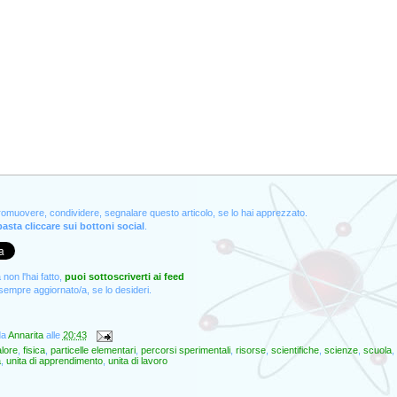
promuovere, condividere, segnalare questo articolo, se lo hai apprezzato.
asta cliccare sui bottoni social
.
non l'hai fatto,
puoi sottoscriverti ai feed
empre aggiornato/a, se lo desideri.
da
Annarita
alle
20:43
lore
,
fisica
,
particelle elementari
,
percorsi sperimentali
,
risorse
,
scientifiche
,
scienze
,
scuola
,
a
,
unita di apprendimento
,
unita di lavoro