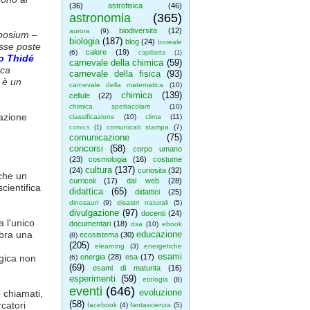
(36)
astrofisica
(46)
astronomia
(365)
biodiversita
(12)
aurora
(9)
posium –
biologia
(187)
blog
(24)
boreale
esse poste
calore
(19)
(6)
capillarita
(1)
o Thidé
carnevale della chimica
(59)
ica
carnevale della fisica
(93)
 è un
carnevale della matematica
(10)
chimica
(139)
cellule
(22)
chimica spettacolare
(10)
dazione
classificazione
(10)
clima
(11)
comunicati stampa
(7)
comics
(1)
comunicazione
(75)
concorsi
(58)
corpo umano
(23)
cosmologia
(16)
costume
cultura
(137)
(24)
curiosita
(32)
che un
curricoli
(17)
dal web
(28)
cientifica
didattica
(65)
didattici
(25)
dinosauri
(9)
disastri naturali
(5)
divulgazione
(97)
docenti
(24)
 l'unico
documentari
(18)
dsa
(10)
ebook
mbra una
educazione
ecosistema
(30)
(8)
(205)
elearning
(3)
energetiche
esami
ogica non
energia
(28)
esa
(17)
(6)
(69)
esami di maturita
(16)
esperimenti
(59)
etologia
(8)
eventi
(646)
evoluzione
 chiamati,
(58)
catori
facebook
(4)
fantascienza
(5)