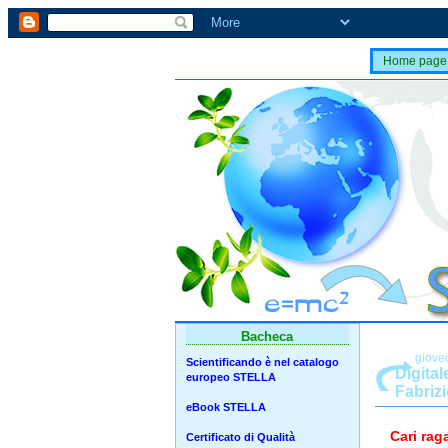
Home page
Bacheca
giove
Scientificando è nel catalogo
Digital
europeo STELLA
Fabriz
eBook STELLA
Cari raga
Certificato di Qualità