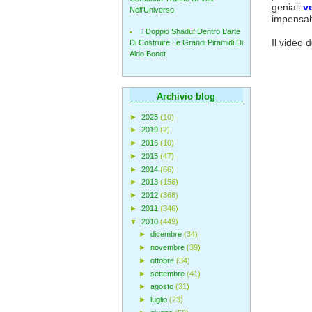
geniali
v
Nell'Universo
impensabil
Il Doppio Shaduf Dentro L’arte
Il video 
Di Costruire Le Grandi Piramidi Di
Aldo Bonet
Archivio blog
►
2025
(10)
►
2019
(2)
►
2016
(10)
►
2015
(47)
►
2014
(66)
►
2013
(156)
►
2012
(368)
►
2011
(346)
▼
2010
(449)
►
dicembre
(34)
►
novembre
(39)
►
ottobre
(34)
►
settembre
(41)
►
agosto
(31)
►
luglio
(23)