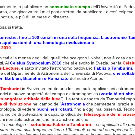
inalmente, a pubblicare un
comunicato stampa
dell'Università di Pado
orso, che giaceva tra i miei post arretrati da pubblicare...e così colpev
a notizia, a più di un mese di distanza.
osa si tratta.
 terrestre, fino a 100 canali in una sola frequenza. L’astronomo Ta
e applicazioni di una tecnologia rivoluzionaria
e 2010
vitati alla mensa degli dei, quelli che scelgono i Nobel, non è cosa da tutt
ti. Al
Celsius Symposium 2010
che si è svolto in Svezia, per la
Celsi
s Lecture
, è stato invitato l’astronomo padovano
Fabrizio Tamburini
,
re del Dipartimento di Astronomia dell’Università di Padova,
che collab
ri Barbieri, Bianchini e Romanato
del nostro Ateneo.
 Tamburini
in Svezia ha tenuto una lezione sulle applicazioni astronomi
eorici di nuove proprietà del campo elettromagnetico (
vorticità ottiche
 angolare orbitale della luce
”). La teoria esposta da Tamburini rap
a di rivoluzione
nel campo dell’
Astronomia
che permetterà, grazie a
cnologia, di vedere
buchi neri rotanti
, fino a oggi mai osservati. Tecn
à inoltre di potenziare la capacità ottica del
telescopio e del microsc
ioni non solo astronomiche, ma anche mediche.
ta tecnologia –
sottolinea Fabrizio Tamburini
-, se applicata alle on
 stare in una sola frequenza fino a 100 canali, come ad esempio quelli d
, mentre attualmente i canali che possono stare in una sola frequenza 