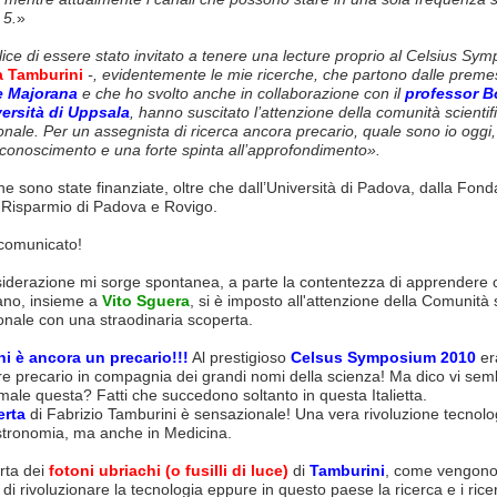
5.
»
ice di essere stato invitato a tenere una
lecture
proprio al Celsius Sym
a Tamburini
-, evidentemente le mie ricerche, che partono dalle prem
e Majorana
e che ho svolto anche in collaborazione con il
professor B
versità di Uppsala
, hanno suscitato l’attenzione della comunità scientif
onale. Per un assegnista di ricerca ancora precario, quale sono io oggi,
conoscimento e una forte spinta all’approfondimento».
he sono state finanziate, oltre che dall’Università di Padova, dalla Fon
 Risparmio di Padova e Rovigo.
 comunicato!
iderazione mi sorge spontanea, a parte la contentezza di apprendere 
liano, insieme a
Vito Sguera
, si è imposto all'attenzione della Comunità s
onale con una straodinaria scoperta.
i è ancora un precario!!!
Al prestigioso
Celsus Symposium 2010
era
re precario in compagnia dei grandi nomi della scienza! Ma dico vi se
ale questa? Fatti che succedono soltanto in questa Italietta.
erta
di Fabrizio Tamburini è sensazionale! Una vera rivoluzione tecnol
Astronomia, ma anche in Medicina.
rta dei
fotoni ubriachi (o fusilli di luce)
di
Tamburini
, come vengono
di rivoluzionare la tecnologia eppure in questo paese la ricerca e i ricer