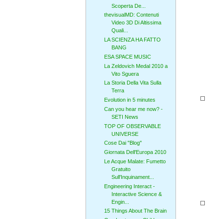
Scoperta De...
thevisualMD: Contenuti
Video 3D Di Altissima
Quali...
LA SCIENZA HA FATTO
BANG
ESA SPACE MUSIC
La Zeldovich Medal 2010 a
Vito Sguera
La Storia Della Vita Sulla
Terra
Evolution in 5 minutes
Can you hear me now? -
SETI News
TOP OF OBSERVABLE
UNIVERSE
Cose Dai "Blog"
Giornata Dell'Europa 2010
Le Acque Malate: Fumetto
Gratuito
Sull'Inquinament...
Engineering Interact -
Interactive Science &
Engin...
15 Things About The Brain