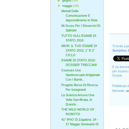
►
giugno
(59)
▼
maggio
(49)
Metodi Della
Comunicazione E
Apprendimento In Rete
Mi Scuso Per I Disservizi Di
Splinder
TUTTO SULL'ESAME DI
STATO 2010
MIUR: IL TUO ESAME DI
Ti invito a 
STATO 2010, 1° E 2°
Semplice, b
CICLO
ESAME DI STATO 2010:
DOSSIER TRECCANI
E se ancora 
Costruire Uno
per essere s
Spettroscopio Artigianale
Grazie.
Con I Bamb...
Progetto Borse Di Ricerca
Pubblicato 
Per Insegnanti
Etichette:
a
La Scienza Ancora Una
Volta Sacrificata, In
Questo...
THE WILD WORLD OF
ROBOTS!
41° IPhO Di Zagabria: 24 -
27 Maggio Seminario Di
...