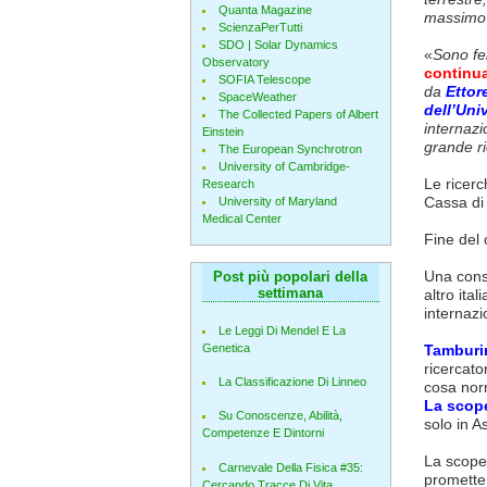
Quanta Magazine
massimo 
ScienzaPerTutti
SDO | Solar Dynamics
«
Sono fel
Observatory
continu
SOFIA Telescope
da
Ettor
SpaceWeather
dell’Uni
The Collected Papers of Albert
internazi
Einstein
grande ri
The European Synchrotron
University of Cambridge-
Le ricerc
Research
Cassa di
University of Maryland
Medical Center
Fine del
Una cons
Post più popolari della
settimana
altro ita
internazi
Le Leggi Di Mendel E La
Genetica
Tamburin
ricercato
La Classificazione Di Linneo
cosa norm
La scop
Su Conoscenze, Abilità,
solo in 
Competenze E Dintorni
La scope
Carnevale Della Fisica #35:
promette 
Cercando Tracce Di Vita