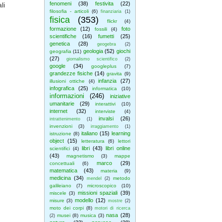
fenomeni
(38)
festivita
(22)
li
filosofia - articoli
(6)
finanziaria
(1)
fisica
(353)
flickr
(4)
formazione
(12)
foto
fossili
(4)
scientifiche
(16)
fumetti
(25)
genetica
(28)
geogebra
(2)
geologia
(52)
giochi
geografia
(11)
(27)
giornalismo scientifico
(2)
google
(34)
googleplus
(7)
grandezze fisiche
(14)
gravita
(9)
infanzia
(27)
illusioni ottiche
(4)
infografica
(25)
informatica
(10)
informazioni
(246)
iniziative
umanitarie
(29)
interattivi
(10)
internet
(32)
interviste
(4)
invalsi
(26)
intrattenimento
(1)
invenzioni
(3)
irraggiamento
(1)
italiano
(15)
learning
istruzione
(8)
object
(15)
letteratura
(6)
lettori
libri
(43)
libri online
scientifici
(4)
(43)
magnetismo
(3)
mappe
marco
(29)
concettuali
(6)
matematica
(43)
materia
(9)
medicina
(34)
metodo
mendel
(2)
galileiano
(7)
microscopico
(10)
missioni spaziali
(39)
miscele
(3)
modello
(12)
misure
(3)
mostre
(2)
moto dei corpi
(8)
motori di ricerca
nasa
(28)
musei
(8)
musica
(3)
(2)