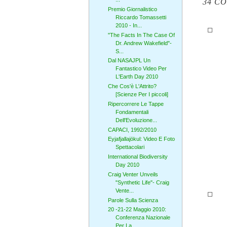
34 C
Premio Giornalistico
Riccardo Tomassetti
2010 - In...
"The Facts In The Case Of
Dr. Andrew Wakefield"-
S...
Dal NASAJPL Un
Fantastico Video Per
L'Earth Day 2010
Che Cos'è L'Attrito?
[Scienze Per I piccoli]
Ripercorrere Le Tappe
Fondamentali
Dell'Evoluzione...
CAPACI, 1992/2010
Eyjafjallajökul: Video E Foto
Spettacolari
International Biodiversity
Day 2010
Craig Venter Unveils
"Synthetic Life"- Craig
Vente...
Parole Sulla Scienza
20 -21-22 Maggio 2010:
Conferenza Nazionale
Per La...