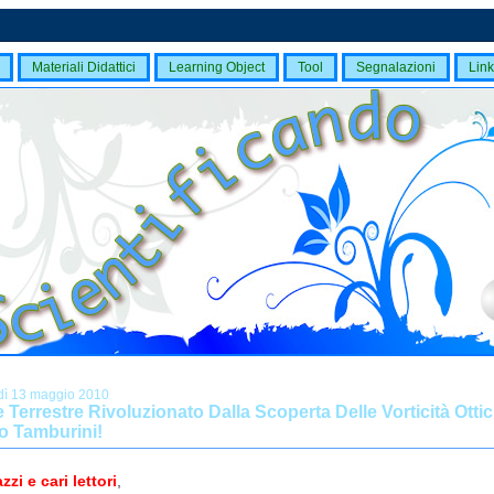
Materiali Didattici
Learning Object
Tool
Segnalazioni
Link
dì 13 maggio 2010
e Terrestre Rivoluzionato Dalla Scoperta Delle Vorticità Ottic
io Tamburini!
zzi e cari lettori
,