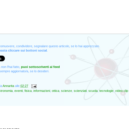
promuovere, condividere, segnalare questo articolo, se lo hai apprezzato.
asta cliccare sui bottoni social
.
non l'hai fatto,
puoi sottoscriverti ai feed
empre aggiornato/a, se lo desideri.
da
Annarita
alle
02:27
stronomia
,
eventi
,
fisica
,
informazioni
,
ottica
,
scienze
,
scienziati
,
scuola
,
tecnologie
,
video clip