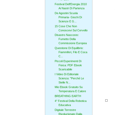
Festival Dell'Energia 2010
Ai Nastri Di Partenza
De Agostini Scuola
Primaria- Giochi Di
Scienze E G...
15 Cose Che Non
Conoscevi Sul Cervello
Disastro Nascosto:
Fumetto Della
Commissione Europea
Questione Di Equilibrio:
Fiammiferi, Filo E Coca
C...
Piccoli Esperimenti Di
Fisica: PDF Ebook
Scaricabile
I Video Di Editoriale
Scienza: "Perchè Le
Stelle N...
Mio Ebook Gratuito Su
Temperatura E Calore
BREATHING EARTH
4° Festival Della Robotica
Educativa
Digitale Terrestre
Rivoluzionato Dalla