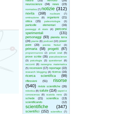
natura
(33)
nervoso
(28)
neuroscienze
(34)
news
(23)
notizie
(312)
normativa
(7)
novita
(168)
nucleare
(7)
organismi
(21)
ominazione
(8)
ottica
(15)
paleontologia
(3)
particelle elementari
(16)
percorsi
passaggi di stato
(4)
sperimentali
(131)
personaggi
(93)
pianeta terra
(24)
power
piante
(6)
podcast
(10)
point
(20)
premio Nobel
(3)
primaria
(58)
progetti
(87)
prove orali
(5)
programmazione
(2)
prove scritte
(35)
pseudoscienze
(3)
psicologia
(3)
questionari
(6)
racconti
(9)
rassegna matematica
recensioni
(17)
reportage
(22)
(5)
ricerca
(16)
research blogging
(4)
ricerca scientifica
(99)
risorse
riflessioni
(51)
(540)
riviste scientifiche
(26)
salute
(114)
robotica
(8)
saperi e
conoscenza
(6)
scatola nera
(3)
schede
(21)
scientifica
(13)
scientificando
(12)
scientifiche
(347)
scientifici
(152)
scientifico
(7)