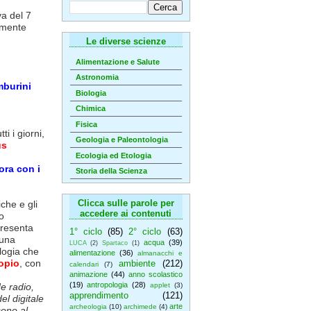
va del 7
olmente
Le diverse scienze
Alimentazione e Salute
Astronomia
mburini
Biologia
Chimica
Fisica
i i giorni,
Geologia e Paleontologia
us
Ecologia ed Etologia
ora con i
Storia della Scienza
Clicca sulle parole per
che e gli
accedere ai contenuti
o
presenta
1° ciclo
(85)
2° ciclo
(63)
 una
acqua
(39)
LUCA
(2)
Spartaco
(1)
ologia che
alimentazione
(36)
almanacchi e
opio
, con
ambiente
(212)
calendari
(7)
animazione
(44)
anno scolastico
(19)
antropologia
(28)
de radio,
applet
(3)
apprendimento
(121)
el digitale
arte
archeologia
(10)
archimede
(4)
sono al