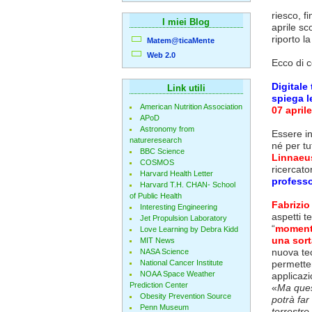
riesco, f
I miei Blog
aprile sc
riporto l
Matem@ticaMente
Web 2.0
Ecco di c
Digitale
Link utili
spiega l
American Nutrition Association
07 april
APoD
Astronomy from
Essere in
natureresearch
né per tut
BBC Science
Linnaeu
COSMOS
ricercato
Harvard Health Letter
professo
Harvard T.H. CHAN- School
of Public Health
Fabrizio
Interesting Engineering
aspetti t
Jet Propulsion Laboratory
“
momento
Love Learning by Debra Kidd
una sort
MIT News
nuova te
NASA Science
National Cancer Institute
permetter
NOAA Space Weather
applicaz
Prediction Center
«
Ma ques
Obesity Prevention Source
potrà far
Penn Museum
terrestre