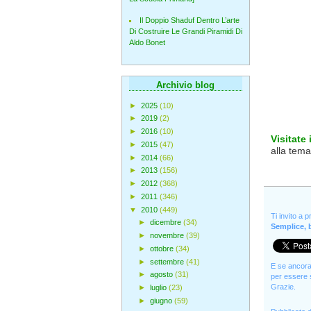
Il Doppio Shaduf Dentro L’arte
Di Costruire Le Grandi Piramidi Di
Aldo Bonet
Archivio blog
►
2025
(10)
►
2019
(2)
►
2016
(10)
Visitate
►
2015
(47)
alla tema
►
2014
(66)
►
2013
(156)
►
2012
(368)
►
2011
(346)
▼
2010
(449)
Ti invito a 
►
dicembre
(34)
Semplice, b
►
novembre
(39)
►
ottobre
(34)
►
settembre
(41)
E se ancora 
►
agosto
(31)
per essere s
Grazie.
►
luglio
(23)
►
giugno
(59)