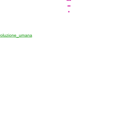
***
**
*
voluzione_umana