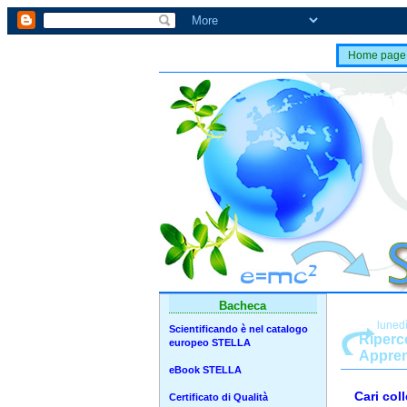
Home page
Bacheca
luned
Scientificando è nel catalogo
Riperc
europeo STELLA
Appren
eBook STELLA
Cari coll
Certificato di Qualità