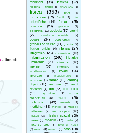
fenomeni
(38)
festivita
(22)
filosofia - articoli
(6)
finanziaria
(1)
fisica
(353)
flickr
(4)
formazione
(12)
foto
fossili
(4)
scientifiche
(16)
fumetti
(25)
genetica
(28)
geogebra
(2)
geologia
(52)
giochi
geografia
(11)
(27)
giornalismo scientifico
(2)
google
(34)
googleplus
(7)
grandezze fisiche
(14)
gravita
(9)
infanzia
(27)
illusioni ottiche
(4)
infografica
(25)
informatica
(10)
informazioni
(246)
iniziative
e
attinenti
umanitarie
(29)
interattivi
(10)
internet
(32)
interviste
(4)
invalsi
(26)
intrattenimento
(1)
invenzioni
(3)
irraggiamento
(1)
italiano
(15)
learning
istruzione
(8)
object
(15)
letteratura
(6)
lettori
libri
(43)
libri online
scientifici
(4)
(43)
magnetismo
(3)
mappe
marco
(29)
concettuali
(6)
matematica
(43)
materia
(9)
medicina
(34)
metodo
mendel
(2)
galileiano
(7)
microscopico
(10)
missioni spaziali
(39)
miscele
(3)
modello
(12)
misure
(3)
mostre
(2)
moto dei corpi
(8)
motori di ricerca
nasa
(28)
musei
(8)
musica
(3)
(2)