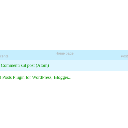
Home page
ecente
Post
:
Commenti sul post (Atom)