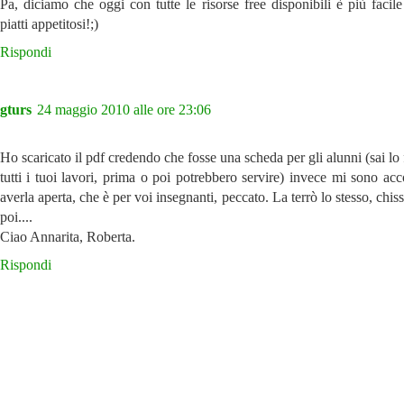
Pa, diciamo che oggi con tutte le risorse free disponibili è più facil
piatti appetitosi!;)
Rispondi
gturs
24 maggio 2010 alle ore 23:06
Ho scaricato il pdf credendo che fosse una scheda per gli alunni (sai lo
tutti i tuoi lavori, prima o poi potrebbero servire) invece mi sono ac
averla aperta, che è per voi insegnanti, peccato. La terrò lo stesso, chis
poi....
Ciao Annarita, Roberta.
Rispondi