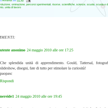
da
Annarita
alle
01:40
oluzione
,
ominazione
,
percorsi sperimentali
,
risorse
,
scientifiche
,
scienze
,
scuola
,
scuola e d
nto
,
unita di lavoro
MMENTI:
utente anonimo
24 maggio 2010 alle ore 17:25
Che splendida unità di apprendimento. Gould, Tattersal, fotograf
slideshow, disegni, fate di tutto per stimolare la curiosità!
paopasc
Rispondi
nereide1
24 maggio 2010 alle ore 19:45