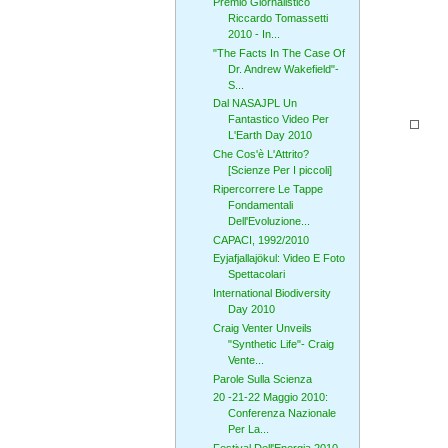
Premio Giornalistico
Riccardo Tomassetti
2010 - In...
"The Facts In The Case Of
Dr. Andrew Wakefield"-
S...
Dal NASAJPL Un
Fantastico Video Per
L'Earth Day 2010
Che Cos'è L'Attrito?
[Scienze Per I piccoli]
Ripercorrere Le Tappe
Fondamentali
Dell'Evoluzione...
CAPACI, 1992/2010
Eyjafjallajökul: Video E Foto
Spettacolari
International Biodiversity
Day 2010
Craig Venter Unveils
"Synthetic Life"- Craig
Vente...
Parole Sulla Scienza
20 -21-22 Maggio 2010:
Conferenza Nazionale
Per La...