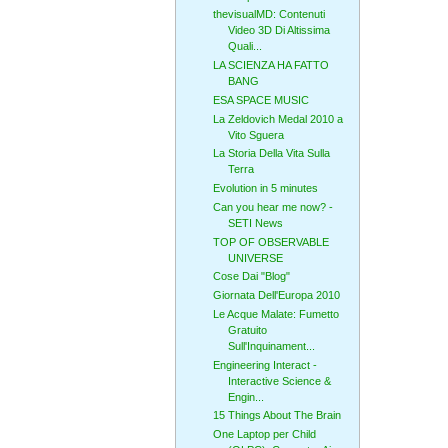
thevisualMD: Contenuti
Video 3D Di Altissima
Quali...
LA SCIENZA HA FATTO
BANG
ESA SPACE MUSIC
La Zeldovich Medal 2010 a
Vito Sguera
La Storia Della Vita Sulla
Terra
Evolution in 5 minutes
Can you hear me now? -
SETI News
TOP OF OBSERVABLE
UNIVERSE
Cose Dai "Blog"
Giornata Dell'Europa 2010
Le Acque Malate: Fumetto
Gratuito
Sull'Inquinament...
Engineering Interact -
Interactive Science &
Engin...
15 Things About The Brain
One Laptop per Child