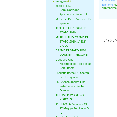
Pubblicato 
▼
maggio
(49)
Etichette:
ev
Metodi Della
apprendime
Comunicazione E
Apprendimento In Rete
Mi Scuso Per I Disservizi Di
Splinder
TUTTO SULL'ESAME DI
STATO 2010
MIUR: IL TUO ESAME DI
3 CO
STATO 2010, 1° E 2°
CICLO
ESAME DI STATO 2010:
DOSSIER TRECCANI
Costruire Uno
Spettroscopio Artigianale
Con I Bamb...
Progetto Borse Di Ricerca
Per Insegnanti
La Scienza Ancora Una
Volta Sacrificata, In
Questo...
THE WILD WORLD OF
ROBOTS!
41° IPhO Di Zagabria: 24 -
27 Maggio Seminario Di
...