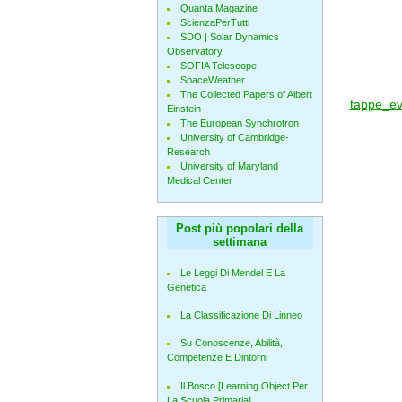
Quanta Magazine
ScienzaPerTutti
SDO | Solar Dynamics
Observatory
SOFIA Telescope
SpaceWeather
The Collected Papers of Albert
tappe_e
Einstein
The European Synchrotron
University of Cambridge-
Research
University of Maryland
Medical Center
Post più popolari della
settimana
Le Leggi Di Mendel E La
Genetica
La Classificazione Di Linneo
Su Conoscenze, Abilità,
Competenze E Dintorni
Il Bosco [Learning Object Per
La Scuola Primaria]