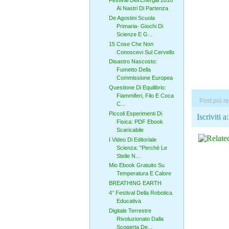
Festival Dell'Energia 2010
Ai Nastri Di Partenza
De Agostini Scuola
Primaria- Giochi Di
Scienze E G...
15 Cose Che Non
Conoscevi Sul Cervello
Disastro Nascosto:
Fumetto Della
Commissione Europea
Questione Di Equilibrio:
Fiammiferi, Filo E Coca
Post più r
C...
Piccoli Esperimenti Di
Iscriviti a
Fisica: PDF Ebook
Scaricabile
I Video Di Editoriale
Scienza: "Perchè Le
Stelle N...
Mio Ebook Gratuito Su
Temperatura E Calore
BREATHING EARTH
4° Festival Della Robotica
Educativa
Digitale Terrestre
Rivoluzionato Dalla
Scoperta De...