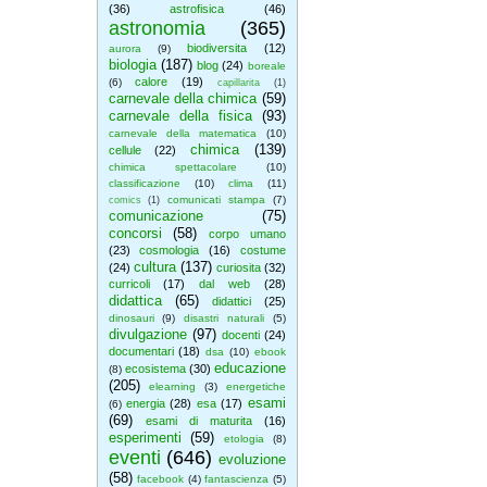
(36)
astrofisica
(46)
astronomia
(365)
biodiversita
(12)
aurora
(9)
biologia
(187)
blog
(24)
boreale
calore
(19)
(6)
capillarita
(1)
carnevale della chimica
(59)
carnevale della fisica
(93)
carnevale della matematica
(10)
chimica
(139)
cellule
(22)
chimica spettacolare
(10)
classificazione
(10)
clima
(11)
comunicati stampa
(7)
comics
(1)
comunicazione
(75)
concorsi
(58)
corpo umano
(23)
cosmologia
(16)
costume
cultura
(137)
(24)
curiosita
(32)
curricoli
(17)
dal web
(28)
didattica
(65)
didattici
(25)
dinosauri
(9)
disastri naturali
(5)
divulgazione
(97)
docenti
(24)
documentari
(18)
dsa
(10)
ebook
educazione
ecosistema
(30)
(8)
(205)
elearning
(3)
energetiche
esami
energia
(28)
esa
(17)
(6)
(69)
esami di maturita
(16)
esperimenti
(59)
etologia
(8)
eventi
(646)
evoluzione
(58)
facebook
(4)
fantascienza
(5)