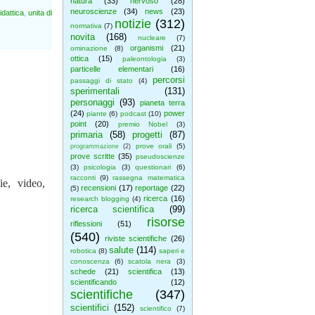
natura
(33)
nervoso
(28)
neuroscienze
(34)
news
(23)
idattica
,
unita di
notizie
(312)
normativa
(7)
novita
(168)
nucleare
(7)
organismi
(21)
ominazione
(8)
ottica
(15)
paleontologia
(3)
particelle elementari
(16)
percorsi
passaggi di stato
(4)
sperimentali
(131)
personaggi
(93)
pianeta terra
(24)
power
piante
(6)
podcast
(10)
point
(20)
premio Nobel
(3)
primaria
(58)
progetti
(87)
prove orali
(5)
programmazione
(2)
prove scritte
(35)
pseudoscienze
(3)
psicologia
(3)
questionari
(6)
racconti
(9)
rassegna matematica
ie, video,
recensioni
(17)
reportage
(22)
(5)
ricerca
(16)
research blogging
(4)
ricerca scientifica
(99)
risorse
riflessioni
(51)
(540)
riviste scientifiche
(26)
salute
(114)
robotica
(8)
saperi e
conoscenza
(6)
scatola nera
(3)
schede
(21)
scientifica
(13)
scientificando
(12)
scientifiche
(347)
scientifici
(152)
scientifico
(7)