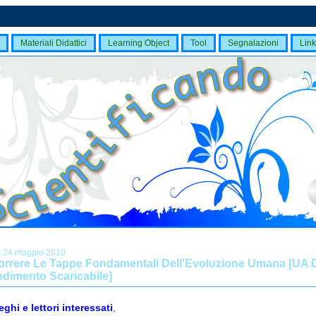
Materiali Didattici
Learning Object
Tool
Segnalazioni
Link
ì 24 maggio 2010
orrere Le Tappe Fondamentali Dell'Evoluzione Umana [UA 
dimento Scaricabile]
eghi e lettori interessati
,