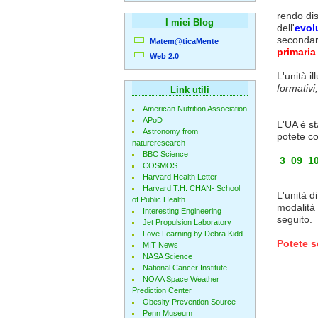
rendo di
I miei Blog
dell'
evol
secondar
Matem@ticaMente
primaria
Web 2.0
L'unità i
formativi,
Link utili
American Nutrition Association
APoD
L'UA è st
Astronomy from
potete co
natureresearch
BBC Science
3_09_1
COSMOS
Harvard Health Letter
Harvard T.H. CHAN- School
L'unità 
of Public Health
modalità 
Interesting Engineering
seguito.
Jet Propulsion Laboratory
Love Learning by Debra Kidd
Potete s
MIT News
NASA Science
National Cancer Institute
NOAA Space Weather
Prediction Center
Obesity Prevention Source
Penn Museum