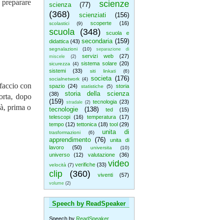
e preparare
scienze
scienza
(77)
(368)
scienziati
(156)
scoperte
(16)
scolastici
(9)
scuola
(348)
scuola e
secondaria
(159)
didattica
(43)
segnalazioni
(10)
separazione di
servizi web
(27)
miscele
(2)
sistema solare
(20)
sicurezza
(4)
sistemi
(33)
siti linkati
(6)
societa
(176)
socialnetwork
(4)
 faccio con
spazio
(24)
storia
statistiche
(5)
storia della scienza
(38)
corta, dopo
(159)
tecnologia
(23)
stradale
(2)
sà, prima o
tecnologie
(138)
ted
(15)
telescopi
(16)
temperatura
(17)
tempo
(12)
tettonica
(18)
tool
(29)
unita di
trasformazioni
(6)
apprendimento
(76)
unita di
lavoro
(50)
universita
(10)
universo
(12)
valutazione
(36)
video
verifiche
(33)
velocità
(7)
clip
(360)
viventi
(57)
volume
(2)
Speech by ReadSpeaker
Speech by
ReadSpeaker