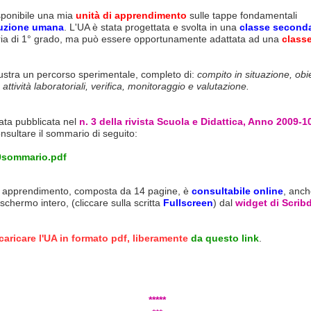
sponibile una mia
unità di apprendimento
sulle tappe fondamentali
uzione umana
. L'UA è stata progettata e svolta in una
classe second
ia di 1° grado, ma può essere opportunamente adattata ad una
classe
.
llustra un percorso sperimentale, completo di:
compito in situazione, obie
 attività laboratoriali, verifica, monitoraggio e valutazione.
ata pubblicata nel
n. 3 della rivista Scuola e Didattica, Anno 2009-1
nsultare il sommario di seguito:
0sommario.pdf
di apprendimento, composta da 14 pagine, è
consultabile online
, anch
schermo intero, (cliccare sulla scritta
Fullscreen
) dal
widget di Scrib
caricare l'UA in formato pdf, liberamente
da questo link
.
*****