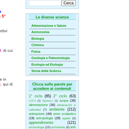
a
 5°
Le diverse scienze
Alimentazione e Salute
ttivi
Astronomia
Biologia
Chimica
0
, di cui
Fisica
Geologia e Paleontologia
Ecologia ed Etologia
Storia della Scienza
e in
d
, qui di
Clicca sulle parole per
accedere ai contenuti
1° ciclo
(85)
2° ciclo
(63)
acqua
(39)
LUCA
(2)
Spartaco
(1)
alimentazione
(36)
almanacchi e
ambiente
(212)
calendari
(7)
animazione
(44)
anno scolastico
(19)
antropologia
(28)
applet
(3)
apprendimento
(121)
arte
archeologia
(10)
archimede
(4)