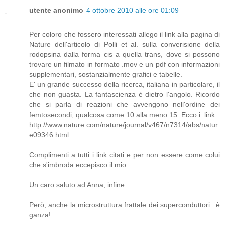
utente anonimo
4 ottobre 2010 alle ore 01:09
Per coloro che fossero interessati allego il link alla pagina di
Nature dell'articolo di Polli et al. sulla converisione della
rodopsina dalla forma cis a quella trans, dove si possono
trovare un filmato in formato .mov e un pdf con informazioni
supplementari, sostanzialmente grafici e tabelle.
E' un grande successo della ricerca, italiana in particolare, il
che non guasta. La fantascienza è dietro l'angolo. Ricordo
che si parla di reazioni che avvengono nell'ordine dei
femtosecondi, qualcosa come 10 alla meno 15. Ecco i link
http://www.nature.com/nature/journal/v467/n7314/abs/natur
e09346.html
Complimenti a tutti i link citati e per non essere come colui
che s'imbroda eccepisco il mio.
Un caro saluto ad Anna, infine.
Però, anche la microstruttura frattale dei superconduttori...è
ganza!