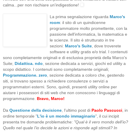
calma...per non rischiare un'indigestione!
La prima segnalazione riguarda
Marco's
room
: il sito di un quindicenne
programmatore molto promettente, con la
passione dell'informatica, la matematica e
le scienze. Il sito è strutturato in tre
sezioni:
Marco's Suite
, dove troverete
software e utility gratis e/o trial. I contenuti
sono completamente originali e di esclusiva proprietà della Marco's
Suite;
Didattica. ndo
, sezione dedicata a servizi, giochi ed utility a
scopo didattico. I contenuti sono completamente originali;
Programmazione. zero
, sezione dedicata a coloro che, gestendo
siti, si trovano spesso a richiedere consulenze o servizi a
programmatori esterni. Sono, quindi, presenti utility online per
aiutare i possessori di siti web che non conoscono i linguaggi di
programmazione.
Bravo, Marco!
Da
Questione della decisione
, l'ultimo post di
Paolo Pascucci
, in
ordine temporale "
L'io è un mondo immaginario
", il cui incipit
presenta tre domande problematiche:
"Qual è il vero mondo dell’io?
Quello nel quale l’io decide le azioni e risponde agli stimoli? In