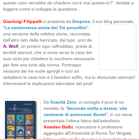
questo caso verrebbe da chiedere cos’è mai questo io?".
Andate a
leggere come si sviluppa la questione...
Gianluigi Filippelli
ci presenta da
Dropsea
, il suo blog personale,
"
La controversa
storia dei Tre porcellini
":
una versione della celebre storia, raccontata
dall'altro lato della barricata, dal lupo, anzi da
A. Wolf
, un povero lupo raffreddato, preda di
terribili starnuti, che si avvia verso le case dei
suoi vicini per chiedere lo zucchero necessario
per fare una torta alla nonna. Purtroppo
nessuno dei tre vuole aprirgli e così ad
abbattere le case non è il famelico soffio, ma lo sfortunato starnuto!
Interessanti le implicazioni educative del post!
Da
Gravità Zero
, vi consiglio il post di un
mesetto fa "
Seconda stella a destra: vite
semiserie di astronomi illustri
", in cui viene
presentata l'ultima fatica dell'astrofisico
Amedeo Balbi
,
ricercatore e professore
aggregato all'Università di Roma Tor Vergata.