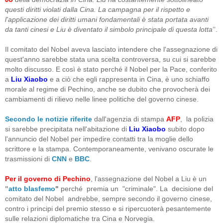
questi diritti violati dalla Cina. La campagna per il rispetto e
l'applicazione dei diritti umani fondamentali è stata portata avanti
da tanti cinesi e Liu è diventato il simbolo principale di questa lotta
’’.
Il comitato del Nobel aveva lasciato intendere che l'assegnazione di
quest'anno sarebbe stata una scelta controversa, su cui si sarebbe
molto discusso. E così è stato perché il Nobel per la Pace, conferito
a
Liu Xiaobo
e a ciò che egli rappresenta in Cina, è uno schiaffo
morale al regime di Pechino, anche se dubito che provocherà dei
cambiamenti di rilievo nelle linee politiche del governo cinese.
Secondo le notizie riferite
dall'agenzia di stampa
AFP
, la polizia
si sarebbe precipitata nell'abitazione di
Liu Xiaobo
subito dopo
l'annuncio del Nobel per impedire contatti tra la moglie dello
scrittore e la stampa. Contemporaneamente, venivano oscurate le
trasmissioni di
CNN
e
BBC
.
Per il governo di Pechino
, l'assegnazione del Nobel a Liu è un
"
atto blasfemo
"
perché premia un "criminale". La decisione del
comitato del Nobel andrebbe, sempre secondo il governo cinese,
contro i principi del premio stesso e si ripercuoterà pesantemente
sulle relazioni diplomatiche tra Cina e Norvegia.