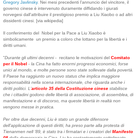
Gregory Javlinsky
. Nei mesi precedenti l'annuncio del vincitore, il
governo cinese è intervenuto duramente diffidando i giurati
norvegesi dall'attribuire il prestigioso premio a Liu Xiaobo o ad altri
dissidenti cinesi. [via wikipedia]
Il conferimento del Nobel per la Pace a Liu Xiaobo è
simbolicamente un premio a coloro che lottano per la libertà e i
diritti umani.
"
Durante gli ultimi decenni
- recitano le motivazioni del
Comitato
per il Nobel
-
la Cina ha fatto enormi progressi economici, forse
unici al mondo, e molte persone sono state sollevate dalla povertà.
Il Paese ha raggiunto un nuovo status che implica maggiore
responsabilità nella scena internazionale, che riguarda anche i
diritti politici. L'
articolo 35 della Costituzione cinese
stabilisce
che i cittadini godono delle libertà di associazione, di assemblea, di
manifestazione e di discorso, ma queste libertà in realtà non
vengono messe in pratica.
Per oltre due decenni, Liu è stato un grande difensore
dell'applicazione di questi diritti, ha preso parte alla protesta di
Tienanmen nell '89, è stato tra i firmatari e i creatori del
Manifesto
08
della democrazia in Cina. Liu ha costantemente sottolineato