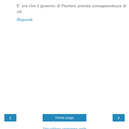
E' ora che il governo di Pechino prenda consapevolezza di
ciò.
Rispondi
‹
›
Home page
Visualizza versione web