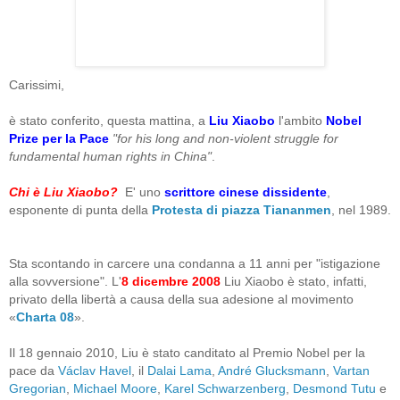
Carissimi,
è stato conferito, questa mattina, a
Liu Xiaobo
l'ambito
Nobel
Prize per la Pace
"for his long and non-violent struggle for
fundamental human rights in China"
.
Chi è Liu Xiaobo?
E' uno
scrittore cinese dissidente
,
esponente di punta della
Protesta di piazza Tiananmen
, nel 1989.
Sta scontando in carcere una condanna a 11 anni per "istigazione
alla sovversione". L'
8 dicembre 2008
Liu Xiaobo è stato, infatti,
privato della libertà a causa della sua adesione al movimento
«
Charta 08
».
Il 18 gennaio 2010, Liu è stato canditato al Premio Nobel per la
pace da
Václav Havel
, il
Dalai Lama
,
André Glucksmann
,
Vartan
Gregorian
,
Michael Moore
,
Karel Schwarzenberg
,
Desmond Tutu
e