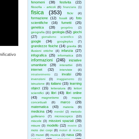
fenomeni
(38)
festivita
(22)
filosofia - articoli
(6)
finanziaria
(1)
fisica
(353)
flickr
(4)
formazione
(12)
foto
fossili
(4)
scientifiche
(16)
fumetti
(25)
genetica
(28)
geogebra
(2)
geologia
(52)
giochi
geografia
(11)
(27)
giornalismo scientifico
(2)
google
(34)
googleplus
(7)
grandezze fisiche
(14)
gravita
(9)
infanzia
(27)
illusioni ottiche
(4)
nificativo
infografica
(25)
informatica
(10)
informazioni
(246)
iniziative
umanitarie
(29)
interattivi
(10)
internet
(32)
interviste
(4)
invalsi
(26)
intrattenimento
(1)
invenzioni
(3)
irraggiamento
(1)
italiano
(15)
learning
istruzione
(8)
object
(15)
letteratura
(6)
lettori
libri
(43)
libri online
scientifici
(4)
(43)
magnetismo
(3)
mappe
marco
(29)
concettuali
(6)
matematica
(43)
materia
(9)
medicina
(34)
metodo
mendel
(2)
galileiano
(7)
microscopico
(10)
missioni spaziali
(39)
miscele
(3)
modello
(12)
misure
(3)
mostre
(2)
moto dei corpi
(8)
motori di ricerca
nasa
(28)
musei
(8)
musica
(3)
(2)