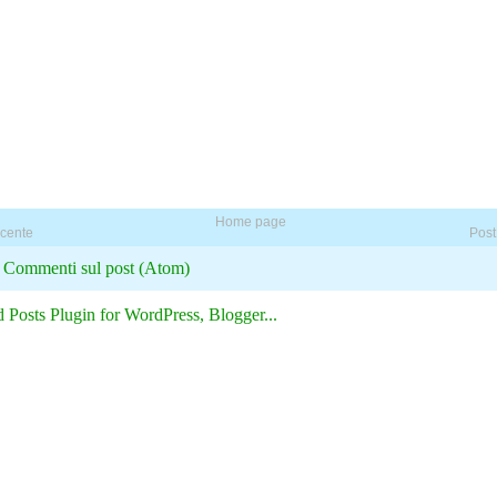
Home page
ecente
Post
:
Commenti sul post (Atom)