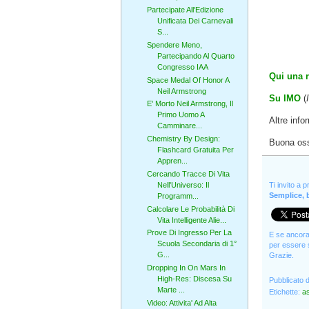
Partecipate All'Edizione
Unificata Dei Carnevali
S...
Spendere Meno,
Partecipando Al Quarto
Congresso IAA
Qui una r
Space Medal Of Honor A
Neil Armstrong
Su IMO
(
E' Morto Neil Armstrong, Il
Primo Uomo A
Altre info
Camminare...
Chemistry By Design:
Buona osse
Flashcard Gratuita Per
Appren...
Cercando Tracce Di Vita
Ti invito a 
Nell'Universo: Il
Semplice, b
Programm...
Calcolare Le Probabilità Di
Vita Intelligente Alie...
Prove Di Ingresso Per La
E se ancora 
Scuola Secondaria di 1°
per essere s
G...
Grazie.
Dropping In On Mars In
High-Res: Discesa Su
Pubblicato 
Marte ...
Etichette:
a
Video: Attivita' Ad Alta