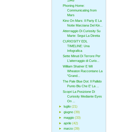
1945
Phoning Home:
Communicating from
Mars
Kino On Mars: Il Party E La
Notte Marziana Del Kin...
Atterraggio Di Curiosity Su
Marte: Segui La Diretta
CURIOSITY EDL
TIMELINE: Una
Infografica
Sette Minuti Di Terrore Per
L'atterraggio di Curio...
William Shatner E Wil
Wheaton Raccontano La
"Grand...
The Pale Blue Dot: Il Pallido
Punto Blu Che E' La ...
Scopri La Posizione Di
Curiosity Mediante Eyes
On ...
►
luglio
(21)
►
giugno
(39)
►
maggio
(33)
►
aprile
(42)
►
marzo
(39)