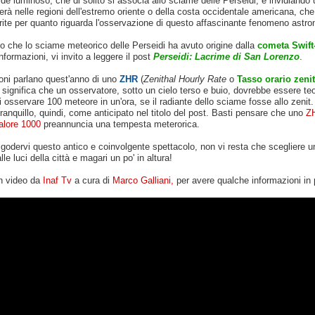
ide luminoso, che di solito si associa allo sciame delle Perseidi, e invidiando
verà nelle regioni dell'estremo oriente o della costa occidentale americana, ch
rite per quanto riguarda l'osservazione di questo affascinante fenomeno astr
o che lo sciame meteorico delle Perseidi ha avuto origine dalla
cometa Swift-
nformazioni, vi invito a leggere il post
Perseidi: Lacrime di San Lorenzo
.
oni parlano quest'anno di uno
ZHR
(
Zenithal Hourly Rate
o
Tasso orario zenit
 significa che un osservatore, sotto un cielo terso e buio, dovrebbe essere t
i osservare 100 meteore in un'ora, se il radiante dello sciame fosse allo zenit
tranquillo, quindi, come anticipato nel titolo del post. Basti pensare che uno
Z
valore 1000
preannuncia una tempesta meterorica.
godervi questo antico e coinvolgente spettacolo, non vi resta che scegliere u
le luci della città e magari un po' in altura!
n video da
Inaf Tv
a cura di
Marco Galliani,
per avere qualche informazioni in 