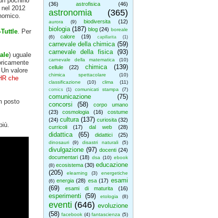
 un pochino
(36)
astrofisica
(46)
e nel 2012
astronomia
(365)
onomico.
biodiversita
(12)
aurora
(9)
biologia
(187)
blog
(24)
boreale
Tuttle
. Per
calore
(19)
(6)
capillarita
(1)
carnevale della chimica
(59)
carnevale della fisica
(93)
ale
) uguale
carnevale della matematica
(10)
eoricamente
chimica
(139)
cellule
(22)
. Un valore
chimica spettacolare
(10)
HR che
classificazione
(10)
clima
(11)
comunicati stampa
(7)
comics
(1)
comunicazione
(75)
n posto
concorsi
(58)
corpo umano
(23)
cosmologia
(16)
costume
cultura
(137)
(24)
curiosita
(32)
più.
curricoli
(17)
dal web
(28)
didattica
(65)
didattici
(25)
dinosauri
(9)
disastri naturali
(5)
divulgazione
(97)
docenti
(24)
documentari
(18)
dsa
(10)
ebook
educazione
ecosistema
(30)
(8)
(205)
elearning
(3)
energetiche
esami
energia
(28)
esa
(17)
(6)
(69)
esami di maturita
(16)
esperimenti
(59)
etologia
(8)
eventi
(646)
evoluzione
(58)
facebook
(4)
fantascienza
(5)