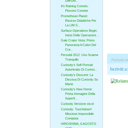
Dell'Uni...
It's Raining Comets:
Piovono Comete
Promethean Planet:
Risorse Didattiche Per
La LIM S...
Surface Operations Begin:
Inizio Delle Operazioni ...
Gale Crater Vista: Primo
Panorama A Colori Del
Cra...
Perseidi 2012: Uno Sciame
Tranquillo
Post più r
Curiosity's Self-Portrait:
Iscriviti a
Autoritratto Di Curiosi...
Curiosity's Descent: La
Discesa Di Curiosity Su
Marte
Curiosity's New Home:
Prima Immagine Della
Superfi...
Curiosity Versione xkcd
Curiosity: Touchdown!
Missione Impossibile
Compiuta
HIROSHIMA, 6 AGOSTO