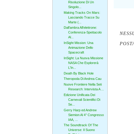
Risoluzione Di Un
Singolo...
Making Tracks On Mars:
Lasciando Tracce Su
Marte (...
Dall'ambra All'elettrone:
Conferenza-Spettacolo
NESS
Al...
POST
InSight Mission: Una
Animazione Dello
Spacecraft
InSight: La Nuova Missione
NASA Che Esplorerà
L'In...
Death By Black Hole
Theropoda Di Andrea Cau
Nuove Frontiere Nella Seti
Research: Intervista A ...
Edizione Unificata Dei
Carnevali Scientifici Di
Se...
Gerry Harp ed Andrew
Siemion Al 4° Congresso
IAA, ...
The Soundtrack Of The
Universe: Il Suono