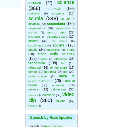
scienze
scienza
(77)
(368)
scienziati
(156)
scoperte
(16)
scolastici
(9)
scuola
(348)
scuola e
secondaria
(159)
didattica
(43)
segnalazioni
(10)
separazione di
servizi web
(27)
miscele
(2)
sistema solare
(20)
sicurezza
(4)
sistemi
(33)
siti linkati
(6)
societa
(176)
socialnetwork
(4)
spazio
(24)
storia
statistiche
(5)
storia della scienza
(38)
(159)
tecnologia
(23)
stradale
(2)
tecnologie
(138)
ted
(15)
telescopi
(16)
temperatura
(17)
tempo
(12)
tettonica
(18)
tool
(29)
unita di
trasformazioni
(6)
apprendimento
(76)
unita di
lavoro
(50)
universita
(10)
universo
(12)
valutazione
(36)
video
verifiche
(33)
velocità
(7)
clip
(360)
viventi
(57)
volume
(2)
Speech by ReadSpeaker
Speech by
ReadSpeaker