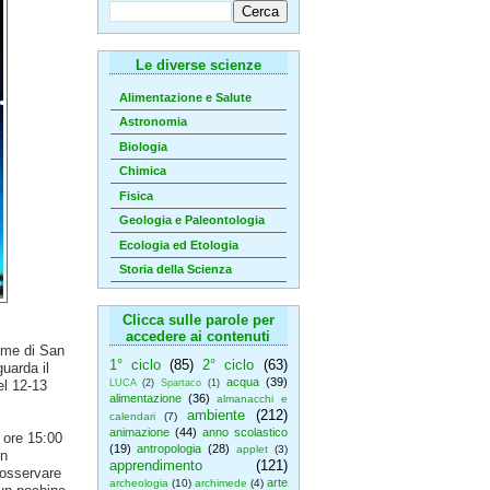
Le diverse scienze
Alimentazione e Salute
Astronomia
Biologia
Chimica
Fisica
Geologia e Paleontologia
Ecologia ed Etologia
Storia della Scienza
Clicca sulle parole per
accedere ai contenuti
rime di San
1° ciclo
(85)
2° ciclo
(63)
uarda il
acqua
(39)
el 12-13
LUCA
(2)
Spartaco
(1)
alimentazione
(36)
almanacchi e
ambiente
(212)
calendari
(7)
animazione
(44)
anno scolastico
e ore 15:00
(19)
antropologia
(28)
applet
(3)
un
apprendimento
(121)
 osservare
arte
archeologia
(10)
archimede
(4)