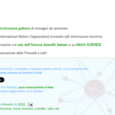
icchissima galleria
di immagini da ammirare.
International Meteor Organization
) troverete utili informazioni tecniche.
rmazioni sul
sito dell'Unione Astrofili Italiani
e su
NASA SCIENCE
.
rvazione delle Perseidi a tutti!
promuovere, condividere, segnalare questo articolo, se lo hai apprezzato.
asta cliccare sui bottoni social
.
non l'hai fatto,
puoi sottoscriverti ai feed
empre aggiornato/a, se lo desideri.
da
Annarita
alle
09:52
stronomia
,
eventi
,
fenomeni
,
scientifici
,
video clip