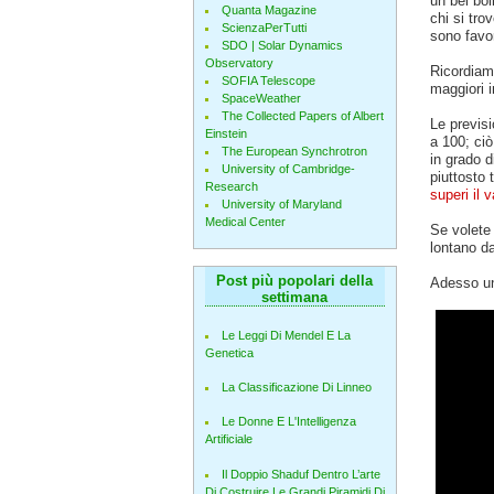
un bel bol
Quanta Magazine
chi si tro
ScienzaPerTutti
sono favo
SDO | Solar Dynamics
Observatory
Ricordiam
SOFIA Telescope
maggiori i
SpaceWeather
The Collected Papers of Albert
Le previsi
Einstein
a 100; ciò
The European Synchrotron
in grado d
University of Cambridge-
piuttosto 
Research
superi il 
University of Maryland
Medical Center
Se volete 
lontano dal
Post più popolari della
Adesso u
settimana
Le Leggi Di Mendel E La
Genetica
La Classificazione Di Linneo
Le Donne E L'Intelligenza
Artificiale
Il Doppio Shaduf Dentro L’arte
Di Costruire Le Grandi Piramidi Di