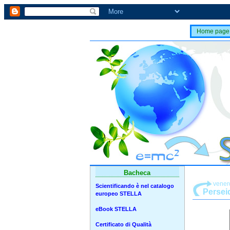
Home page
Bacheca
vener
Scientificando è nel catalogo
Persei
europeo STELLA
eBook STELLA
Certificato di Qualità