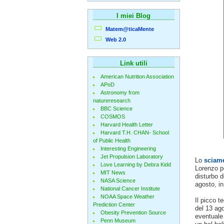
I miei Blog
Matem@ticaMente
Web 2.0
Link utili
American Nutrition Association
APoD
Astronomy from
natureresearch
BBC Science
COSMOS
Harvard Health Letter
Harvard T.H. CHAN- School
of Public Health
Interesting Engineering
Jet Propulsion Laboratory
Lo
sciam
Love Learning by Debra Kidd
Lorenzo po
MIT News
disturbo d
NASA Science
agosto, in
National Cancer Institute
NOAA Space Weather
Il picco t
Prediction Center
del 13 ago
Obesity Prevention Source
eventuale 
Penn Museum