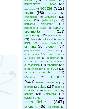
natura
(33)
nervoso
(28)
neuroscienze
(34)
news
(23)
notizie
(312)
normativa
(7)
novita
(168)
nucleare
(7)
organismi
(21)
ominazione
(8)
ottica
(15)
paleontologia
(3)
particelle elementari
(16)
percorsi
passaggi di stato
(4)
sperimentali
(131)
personaggi
(93)
pianeta terra
(24)
power
piante
(6)
podcast
(10)
point
(20)
premio Nobel
(3)
primaria
(58)
progetti
(87)
prove orali
(5)
programmazione
(2)
prove scritte
(35)
pseudoscienze
(3)
psicologia
(3)
questionari
(6)
racconti
(9)
rassegna matematica
recensioni
(17)
reportage
(22)
(5)
ricerca
(16)
research blogging
(4)
ricerca scientifica
(99)
risorse
riflessioni
(51)
(540)
riviste scientifiche
(26)
salute
(114)
robotica
(8)
saperi e
conoscenza
(6)
scatola nera
(3)
schede
(21)
scientifica
(13)
scientificando
(12)
scientifiche
(347)
scientifici
(152)
scientifico
(7)