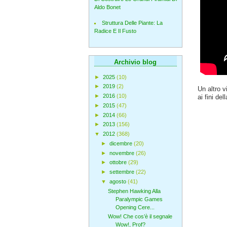
Aldo Bonet
Struttura Delle Piante: La
Radice E Il Fusto
Archivio blog
►
2025
(10)
►
2019
(2)
Un altro 
►
2016
(10)
ai fini de
►
2015
(47)
►
2014
(66)
►
2013
(156)
▼
2012
(368)
►
dicembre
(20)
►
novembre
(26)
►
ottobre
(29)
►
settembre
(22)
▼
agosto
(41)
Stephen Hawking Alla
Paralympic Games
Opening Cere...
Wow! Che cos’è il segnale
Wow!, Prof?