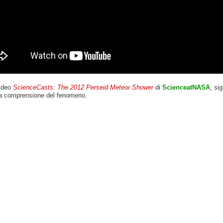
video
ScienceCasts: The 2012 Perseid Meteor Shower
di
ScienceatNASA
, sig
lla comprensione del fenomeno.