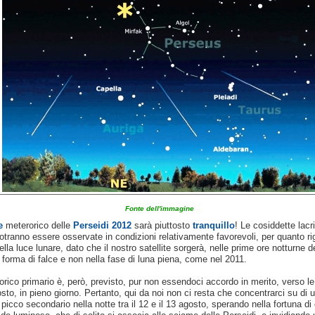
Fonte dell'immagine
e
meterorico delle
Perseidi 2012
sarà piuttosto
tranquillo
! Le cosiddette lac
tranno essere osservate in condizioni relativamente favorevoli, per quanto rig
ella luce lunare, dato che il nostro satellite sorgerà, nelle prime ore notturne d
 forma di falce e non nella fase di luna piena, come nel 2011.
eorico primario è, però, previsto, pur non essendoci accordo in merito, verso l
sto, in pieno giorno. Pertanto, qui da noi non ci resta che concentrarci su di 
picco secondario nella notte tra il 12 e il 13 agosto, sperando nella fortuna di