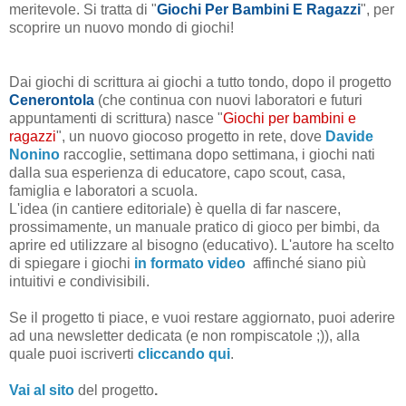
meritevole. Si tratta di "
Giochi Per Bambini E Ragazzi
", per
scoprire un nuovo mondo di giochi!
Dai giochi di scrittura ai giochi a tutto tondo, dopo il progetto
Cenerontola
(che continua con nuovi laboratori e futuri
appuntamenti di scrittura) nasce "
Giochi per bambini e
ragazzi
", un nuovo giocoso progetto in rete, dove
Davide
Nonino
raccoglie, settimana dopo settimana, i giochi nati
dalla sua esperienza di educatore, capo scout, casa,
famiglia e laboratori a scuola.
L'idea (in cantiere editoriale) è quella di far nascere,
prossimamente, un manuale pratico di gioco per bimbi, da
aprire ed utilizzare al bisogno (educativo). L'autore ha scelto
di spiegare i giochi
in formato video
affinché siano più
intuitivi e condivisibili.
Se il progetto ti piace, e vuoi restare aggiornato, puoi aderire
ad una newsletter dedicata (e non rompiscatole ;)), alla
quale puoi iscriverti
cliccando qui
.
Vai al sito
del progetto
.