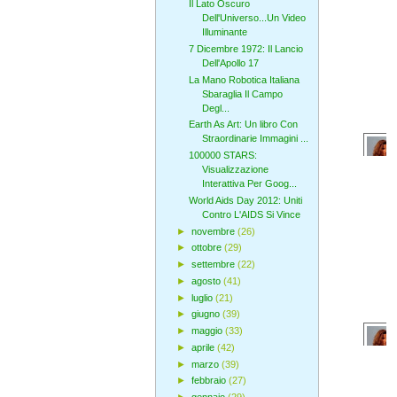
Il Lato Oscuro
Dell'Universo...Un Video
Illuminante
7 Dicembre 1972: Il Lancio
Dell'Apollo 17
La Mano Robotica Italiana
Sbaraglia Il Campo
Degl...
Earth As Art: Un libro Con
Straordinarie Immagini ...
100000 STARS:
Visualizzazione
Interattiva Per Goog...
World Aids Day 2012: Uniti
Contro L'AIDS Si Vince
►
novembre
(26)
►
ottobre
(29)
►
settembre
(22)
►
agosto
(41)
►
luglio
(21)
►
giugno
(39)
►
maggio
(33)
►
aprile
(42)
►
marzo
(39)
►
febbraio
(27)