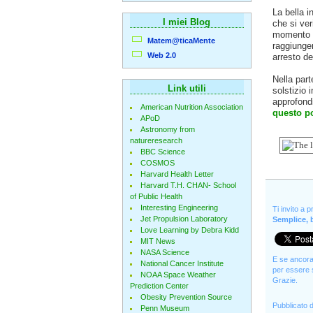
La bella i
I miei Blog
che si ver
momento in
Matem@ticaMente
raggiungen
Web 2.0
arresto de
Nella part
Link utili
solstizio i
approfondi
American Nutrition Association
questo p
APoD
Astronomy from
natureresearch
BBC Science
COSMOS
Harvard Health Letter
Harvard T.H. CHAN- School
of Public Health
Interesting Engineering
Ti invito a 
Jet Propulsion Laboratory
Semplice, b
Love Learning by Debra Kidd
MIT News
NASA Science
E se ancora 
National Cancer Institute
per essere s
NOAA Space Weather
Grazie.
Prediction Center
Obesity Prevention Source
Pubblicato 
Penn Museum