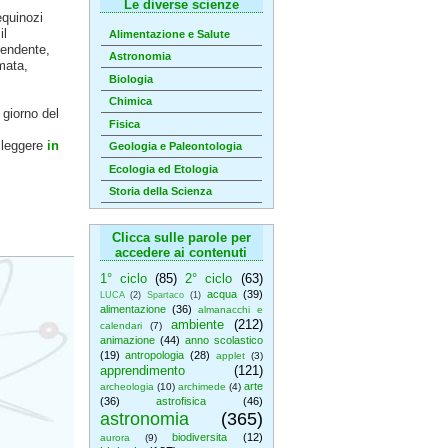
Le diverse scienze
 equinozi
il
Alimentazione e Salute
cendente,
Astronomia
rmata,
Biologia
Chimica
 giorno del
Fisica
e leggere
in
Geologia e Paleontologia
Ecologia ed Etologia
Storia della Scienza
Clicca sulle parole per
accedere ai contenuti
1° ciclo
(85)
2° ciclo
(63)
acqua
(39)
LUCA
(2)
Spartaco
(1)
alimentazione
(36)
almanacchi e
ambiente
(212)
calendari
(7)
animazione
(44)
anno scolastico
(19)
antropologia
(28)
applet
(3)
apprendimento
(121)
arte
archeologia
(10)
archimede
(4)
(36)
astrofisica
(46)
astronomia
(365)
biodiversita
(12)
aurora
(9)