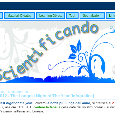
Materiali Didattici
Learning Object
Tool
Segnalazioni
Link
ica 16 dicembre 2012
012 - The Longest Night of The Year [Infografica]
est night of the year
", ovvero
la notte più lunga dell'anno
, si riferisce al
2
cui, alle ore 11:11 UTC (
vedere la tabella
delle date dei solstizi boreali), si veri
d’inverno nell'emisfero boreale.