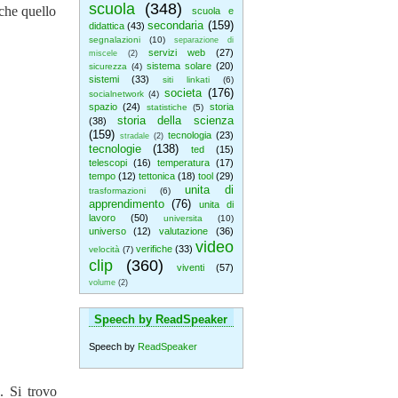
scuola
(348)
nche quello
scuola e
secondaria
(159)
didattica
(43)
segnalazioni
(10)
separazione di
servizi web
(27)
miscele
(2)
sistema solare
(20)
sicurezza
(4)
sistemi
(33)
siti linkati
(6)
societa
(176)
socialnetwork
(4)
spazio
(24)
storia
statistiche
(5)
storia della scienza
(38)
(159)
tecnologia
(23)
stradale
(2)
tecnologie
(138)
ted
(15)
telescopi
(16)
temperatura
(17)
tempo
(12)
tettonica
(18)
tool
(29)
unita di
trasformazioni
(6)
apprendimento
(76)
unita di
lavoro
(50)
universita
(10)
universo
(12)
valutazione
(36)
video
verifiche
(33)
velocità
(7)
clip
(360)
viventi
(57)
volume
(2)
Speech by ReadSpeaker
Speech by
ReadSpeaker
. Si trovo