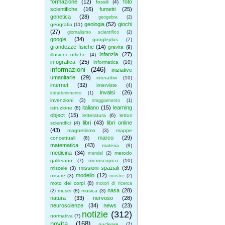
formazione
(12)
foto
fossili
(4)
scientifiche
(16)
fumetti
(25)
genetica
(28)
geogebra
(2)
geologia
(52)
giochi
geografia
(11)
(27)
giornalismo scientifico
(2)
google
(34)
googleplus
(7)
grandezze fisiche
(14)
gravita
(9)
infanzia
(27)
illusioni ottiche
(4)
infografica
(25)
informatica
(10)
informazioni
(246)
iniziative
umanitarie
(29)
interattivi
(10)
internet
(32)
interviste
(4)
invalsi
(26)
intrattenimento
(1)
invenzioni
(3)
irraggiamento
(1)
italiano
(15)
learning
istruzione
(8)
object
(15)
letteratura
(6)
lettori
libri
(43)
libri online
scientifici
(4)
(43)
magnetismo
(3)
mappe
marco
(29)
concettuali
(6)
matematica
(43)
materia
(9)
medicina
(34)
metodo
mendel
(2)
galileiano
(7)
microscopico
(10)
missioni spaziali
(39)
miscele
(3)
modello
(12)
misure
(3)
mostre
(2)
moto dei corpi
(8)
motori di ricerca
nasa
(28)
musei
(8)
musica
(3)
(2)
natura
(33)
nervoso
(28)
neuroscienze
(34)
news
(23)
notizie
(312)
normativa
(7)
novita
(168)
nucleare
(7)