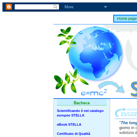
Home page
Bacheca
domen
Scientificando è nel catalogo
21/12/2
europeo STELLA
"
The long
eBook STELLA
giorno in 
solstizio 
Certificato di Qualità