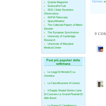
Etichette:
a
Quanta Magazine
ScienzaPerTutti
SDO | Solar Dynamics
Observatory
SOFIA Telescope
SpaceWeather
The Collected Papers of Albert
Einstein
The European Synchrotron
9 CO
University of Cambridge-
Research
University of Maryland
Medical Center
Post più popolari della
settimana
Le Leggi Di Mendel E La
Genetica
La Classificazione Di Linneo
Il Doppio Shaduf Dentro L’arte
Di Costruire Le Grandi Piramidi Di
Aldo Bonet
Le Donne E L'Intelligenza