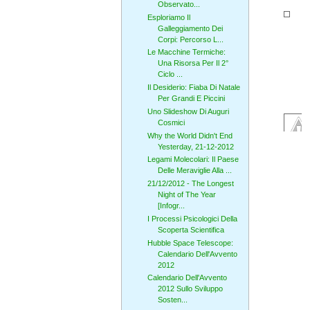
Observato...
Esploriamo Il
Galleggiamento Dei
Corpi: Percorso L...
Le Macchine Termiche:
Una Risorsa Per Il 2°
Ciclo ...
Il Desiderio: Fiaba Di Natale
Per Grandi E Piccini
Uno Slideshow Di Auguri
Cosmici
Why the World Didn't End
Yesterday, 21-12-2012
Legami Molecolari: Il Paese
Delle Meraviglie Alla ...
21/12/2012 - The Longest
Night of The Year
[Infogr...
I Processi Psicologici Della
Scoperta Scientifica
Hubble Space Telescope:
Calendario Dell'Avvento
2012
Calendario Dell'Avvento
2012 Sullo Sviluppo
Sosten...