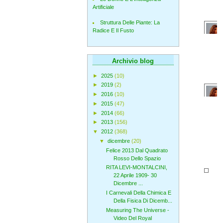
Artificiale
Struttura Delle Piante: La
Radice E Il Fusto
Archivio blog
►
2025
(10)
►
2019
(2)
►
2016
(10)
►
2015
(47)
►
2014
(66)
►
2013
(156)
▼
2012
(368)
▼
dicembre
(20)
Felice 2013 Dal Quadrato
Rosso Dello Spazio
RITA LEVI-MONTALCINI,
22 Aprile 1909- 30
Dicembre ...
I Carnevali Della Chimica E
Della Fisica Di Dicemb...
Measuring The Universe -
Video Del Royal