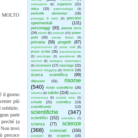
organismi
(21)
ominazione
(8)
ottica
(15)
paleontologia
(3)
particelle elementari
(16)
è MOLTO
percorsi
passaggi di stato
(4)
sperimentali
(131)
personaggi
(93)
pianeta terra
(24)
power
piante
(6)
podcast
(10)
point
(20)
premio Nobel
(3)
primaria
(58)
progetti
(87)
prove orali
(5)
programmazione
(2)
prove scritte
(35)
pseudoscienze
(3)
psicologia
(3)
questionari
(6)
racconti
(9)
rassegna matematica
recensioni
(17)
reportage
(22)
(5)
ricerca
(16)
research blogging
(4)
ricerca scientifica
(99)
risorse
riflessioni
(51)
(540)
riviste scientifiche
(26)
salute
(114)
robotica
(8)
saperi e
è il giorno
conoscenza
(6)
scatola nera
(3)
venire più
schede
(21)
scientifica
(13)
scientificando
(12)
 solstizio.
scientifiche
(347)
 gran parte
scientifici
(152)
scientifico
(7)
 perché (a
scienze
scienza
(77)
. Non trovi
(368)
scienziati
(156)
iù precoce
scoperte
(16)
scolastici
(9)