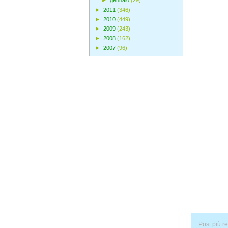
►
gennaio
(29)
►
2011
(346)
►
2010
(449)
►
2009
(243)
►
2008
(162)
►
2007
(96)
Post più r