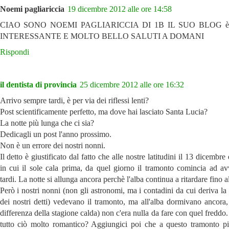
Noemi pagliariccia
19 dicembre 2012 alle ore 14:58
CIAO SONO NOEMI PAGLIARICCIA DI 1B IL SUO BLOG 
INTERESSANTE E MOLTO BELLO SALUTI A DOMANI
Rispondi
il dentista di provincia
25 dicembre 2012 alle ore 16:32
Arrivo sempre tardi, è per via dei riflessi lenti?
Post scientificamente perfetto, ma dove hai lasciato Santa Lucia?
La notte più lunga che ci sia?
Dedicagli un post l'anno prossimo.
Non è un errore dei nostri nonni.
Il detto è giustificato dal fatto che alle nostre latitudini il 13 dicembre 
in cui il sole cala prima, da quel giorno il tramonto comincia ad av
tardi. La notte si allunga ancora perchè l'alba continua a ritardare fino al
Però i nostri nonni (non gli astronomi, ma i contadini da cui deriva la
dei nostri detti) vedevano il tramonto, ma all'alba dormivano ancora,
differenza della stagione calda) non c'era nulla da fare con quel freddo
tutto ciò molto romantico? Aggiungici poi che a questo tramonto p