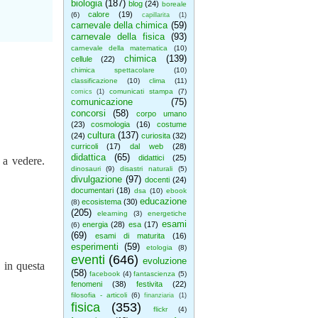
biologia
(187)
blog
(24)
boreale
calore
(19)
(6)
capillarita
(1)
carnevale della chimica
(59)
carnevale della fisica
(93)
carnevale della matematica
(10)
chimica
(139)
cellule
(22)
chimica spettacolare
(10)
classificazione
(10)
clima
(11)
comunicati stampa
(7)
comics
(1)
comunicazione
(75)
concorsi
(58)
corpo umano
(23)
cosmologia
(16)
costume
cultura
(137)
(24)
curiosita
(32)
curricoli
(17)
dal web
(28)
didattica
(65)
didattici
(25)
 a vedere.
dinosauri
(9)
disastri naturali
(5)
divulgazione
(97)
docenti
(24)
documentari
(18)
dsa
(10)
ebook
educazione
ecosistema
(30)
(8)
(205)
elearning
(3)
energetiche
esami
energia
(28)
esa
(17)
(6)
(69)
esami di maturita
(16)
esperimenti
(59)
etologia
(8)
eventi
(646)
evoluzione
 in questa
(58)
facebook
(4)
fantascienza
(5)
fenomeni
(38)
festivita
(22)
filosofia - articoli
(6)
finanziaria
(1)
fisica
(353)
flickr
(4)