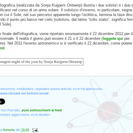
nfografica (realizzata da
Sonja Kuijpers Ontwerp
) illustra i due solstizi e i due
ificano nel corso di un anno solare. Il solstizio d’inverno, in particolare, segna 
 cui il Sole, nel suo percorso apparente lungo l’eclittica, termina la fase dis
do il punto più basso nel cielo (solstizio, dal latino “solis statio”, significa fe
l Sole).
e finale dell'infografica, viene riportato erroneamente il 22 dicembre 2012 per il
nvernale. Il realtà il giorno può essere il 21 o il 22 dicembre (
leggete qui
per
re). Nel 2011 l'evento astronomico si è verificato il 22 dicembre, come potet
ost
.
promuovere, condividere, segnalare questo articolo, se lo hai apprezzato.
asta cliccare sui bottoni social
.
non l'hai fatto,
puoi sottoscriverti ai feed
empre aggiornato/a, se lo desideri.
da
Annarita
alle
19:49