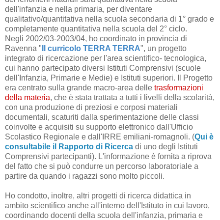
dell'infanzia e nella primaria, per diventare
qualitativo/quantitativa nella scuola secondaria di 1° grado e
completamente quantitativa nella scuola del 2° ciclo.
Negli 2002/03-2003/04, ho coordinato in provincia di
Ravenna "
Il curricolo TERRA TERRA
", un progetto
integrato di ricercazione per l'area scientifico- tecnologica,
cui hanno partecipato diversi Istituti Comprensivi (scuole
dell'Infanzia, Primarie e Medie) e Istituti superiori. Il Progetto
era centrato sulla grande macro-area delle
trasformazioni
della materia
, che è stata trattata a tutti i livelli della scolarità,
con una produzione di preziosi e corposi materiali
documentali, scaturiti dalla sperimentazione delle classi
coinvolte e acquisiti su supporto elettronico dall'Ufficio
Scolastico Regionale e dall'IRRE emiliani-romagnoli. (
Qui è
consultabile il Rapporto di Ricerca
di uno degli Istituti
Comprensivi partecipanti). L'informazione è fornita a riprova
del fatto che si può condurre un percorso laboratoriale a
partire da quando i ragazzi sono molto piccoli.
Ho condotto, inoltre, altri progetti di ricerca didattica in
ambito scientifico anche all'interno dell'Istituto in cui lavoro,
coordinando docenti della scuola dell'infanzia, primaria e