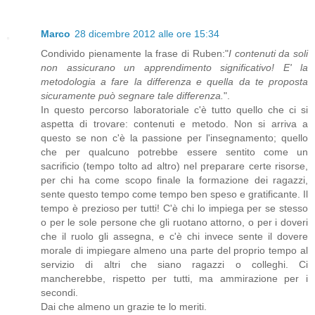
Marco
28 dicembre 2012 alle ore 15:34
Condivido pienamente la frase di Ruben:"
I contenuti da soli
non assicurano un apprendimento significativo! E' la
metodologia a fare la differenza e quella da te proposta
sicuramente può segnare tale differenza.
".
In questo percorso laboratoriale c'è tutto quello che ci si
aspetta di trovare: contenuti e metodo. Non si arriva a
questo se non c'è la passione per l'insegnamento; quello
che per qualcuno potrebbe essere sentito come un
sacrificio (tempo tolto ad altro) nel preparare certe risorse,
per chi ha come scopo finale la formazione dei ragazzi,
sente questo tempo come tempo ben speso e gratificante. Il
tempo è prezioso per tutti! C'è chi lo impiega per se stesso
o per le sole persone che gli ruotano attorno, o per i doveri
che il ruolo gli assegna, e c'è chi invece sente il dovere
morale di impiegare almeno una parte del proprio tempo al
servizio di altri che siano ragazzi o colleghi. Ci
mancherebbe, rispetto per tutti, ma ammirazione per i
secondi.
Dai che almeno un grazie te lo meriti.