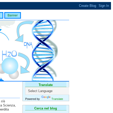
Banner
Translate
Powered by
Translate
 n'è
la Scienza,
Cerca nel blog
perdita