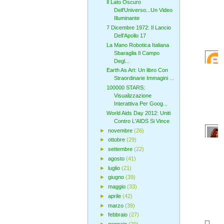
Il Lato Oscuro
Dell'Universo...Un Video
Illuminante
7 Dicembre 1972: Il Lancio
Dell'Apollo 17
La Mano Robotica Italiana
Sbaraglia Il Campo
Degl...
Earth As Art: Un libro Con
Straordinarie Immagini ...
100000 STARS:
Visualizzazione
Interattiva Per Goog...
World Aids Day 2012: Uniti
Contro L'AIDS Si Vince
►
novembre
(26)
►
ottobre
(29)
►
settembre
(22)
►
agosto
(41)
►
luglio
(21)
►
giugno
(39)
►
maggio
(33)
►
aprile
(42)
►
marzo
(39)
►
febbraio
(27)