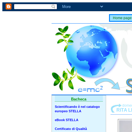
Home page
Bacheca
domen
Scientificando è nel catalogo
RITA L
europeo STELLA
eBook STELLA
Certificato di Qualità