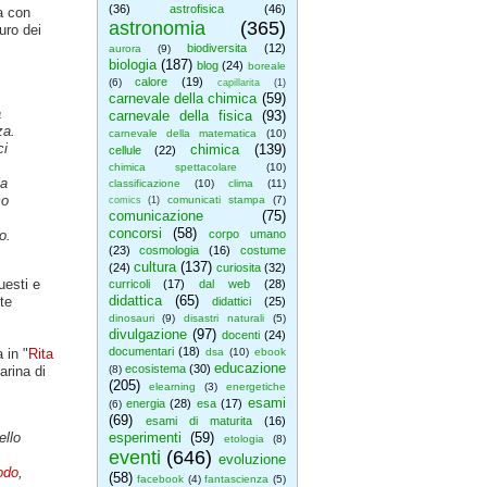
(36)
astrofisica
(46)
ta con
astronomia
(365)
uro dei
biodiversita
(12)
aurora
(9)
biologia
(187)
blog
(24)
boreale
calore
(19)
(6)
capillarita
(1)
carnevale della chimica
(59)
a
carnevale della fisica
(93)
za.
carnevale della matematica
(10)
ci
chimica
(139)
cellule
(22)
chimica spettacolare
(10)
la
classificazione
(10)
clima
(11)
mo
comunicati stampa
(7)
comics
(1)
comunicazione
(75)
concorsi
(58)
o.
corpo umano
(23)
cosmologia
(16)
costume
cultura
(137)
(24)
curiosita
(32)
uesti e
curricoli
(17)
dal web
(28)
didattica
(65)
te
didattici
(25)
dinosauri
(9)
disastri naturali
(5)
divulgazione
(97)
docenti
(24)
documentari
(18)
 in "
Rita
dsa
(10)
ebook
educazione
ecosistema
(30)
arina di
(8)
(205)
elearning
(3)
energetiche
esami
energia
(28)
esa
(17)
(6)
(69)
esami di maturita
(16)
ello
esperimenti
(59)
etologia
(8)
eventi
(646)
evoluzione
odo
,
(58)
facebook
(4)
fantascienza
(5)