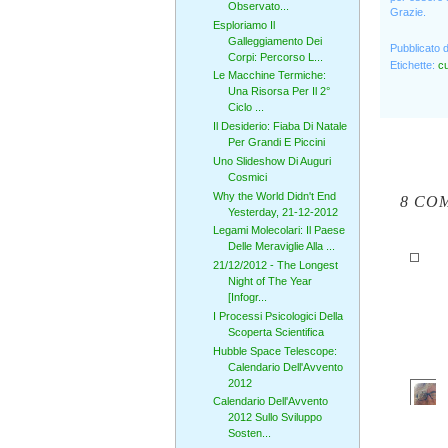
Observato...
Grazie.
Esploriamo Il
Galleggiamento Dei
Pubblicato 
Corpi: Percorso L...
Etichette:
cu
Le Macchine Termiche:
Una Risorsa Per Il 2°
Ciclo ...
Il Desiderio: Fiaba Di Natale
Per Grandi E Piccini
Uno Slideshow Di Auguri
Cosmici
Why the World Didn't End
8 CO
Yesterday, 21-12-2012
Legami Molecolari: Il Paese
Delle Meraviglie Alla ...
21/12/2012 - The Longest
Night of The Year
[Infogr...
I Processi Psicologici Della
Scoperta Scientifica
Hubble Space Telescope:
Calendario Dell'Avvento
2012
Calendario Dell'Avvento
2012 Sullo Sviluppo
Sosten...