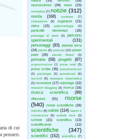
natura
(33)
nervoso
(28)
neuroscienze
(34)
news
(23)
notizie
(312)
normativa
(7)
novita
(168)
nucleare
(7)
organismi
(21)
ominazione
(8)
ottica
(15)
paleontologia
(3)
particelle elementari
(16)
percorsi
passaggi di stato
(4)
sperimentali
(131)
personaggi
(93)
pianeta terra
(24)
power
piante
(6)
podcast
(10)
point
(20)
premio Nobel
(3)
primaria
(58)
progetti
(87)
prove orali
(5)
programmazione
(2)
prove scritte
(35)
pseudoscienze
(3)
psicologia
(3)
questionari
(6)
racconti
(9)
rassegna matematica
recensioni
(17)
reportage
(22)
(5)
ricerca
(16)
research blogging
(4)
ricerca scientifica
(99)
risorse
riflessioni
(51)
(540)
riviste scientifiche
(26)
salute
(114)
robotica
(8)
saperi e
conoscenza
(6)
scatola nera
(3)
schede
(21)
scientifica
(13)
scientificando
(12)
ria di cui
scientifiche
(347)
i pensieri.
scientifici
(152)
scientifico
(7)