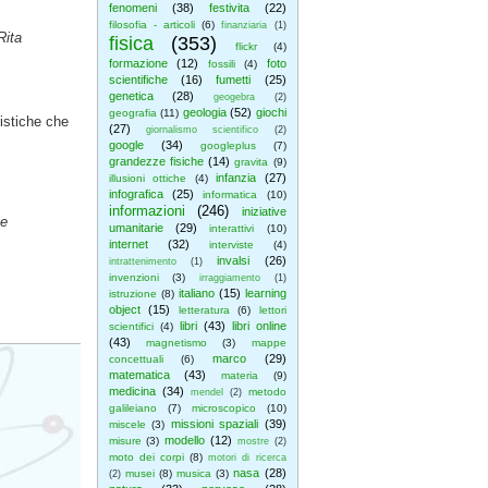
fenomeni
(38)
festivita
(22)
filosofia - articoli
(6)
finanziaria
(1)
Rita
fisica
(353)
flickr
(4)
formazione
(12)
foto
fossili
(4)
scientifiche
(16)
fumetti
(25)
genetica
(28)
geogebra
(2)
geologia
(52)
giochi
geografia
(11)
istiche che
(27)
giornalismo scientifico
(2)
google
(34)
googleplus
(7)
grandezze fisiche
(14)
gravita
(9)
infanzia
(27)
illusioni ottiche
(4)
infografica
(25)
informatica
(10)
informazioni
(246)
iniziative
 e
umanitarie
(29)
interattivi
(10)
internet
(32)
interviste
(4)
invalsi
(26)
intrattenimento
(1)
invenzioni
(3)
irraggiamento
(1)
italiano
(15)
learning
istruzione
(8)
object
(15)
letteratura
(6)
lettori
libri
(43)
libri online
scientifici
(4)
(43)
magnetismo
(3)
mappe
marco
(29)
concettuali
(6)
matematica
(43)
materia
(9)
medicina
(34)
metodo
mendel
(2)
galileiano
(7)
microscopico
(10)
missioni spaziali
(39)
miscele
(3)
modello
(12)
misure
(3)
mostre
(2)
moto dei corpi
(8)
motori di ricerca
nasa
(28)
musei
(8)
musica
(3)
(2)