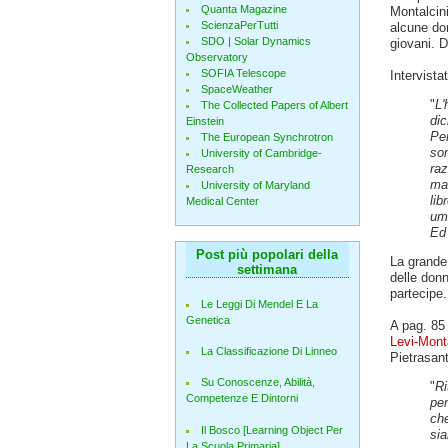
Quanta Magazine
Montalcin
ScienzaPerTutti
alcune dom
SDO | Solar Dynamics
giovani. De
Observatory
SOFIA Telescope
Intervistat
SpaceWeather
"
L'
The Collected Papers of Albert
dic
Einstein
Per
The European Synchrotron
son
University of Cambridge-
raz
Research
mag
University of Maryland
lib
Medical Center
uma
Ed 
Post più popolari della
La grande 
settimana
delle don
partecipe.
Le Leggi Di Mendel E La
Genetica
A pag. 85 
Levi-Monta
La Classificazione Di Linneo
Pietrasant
Su Conoscenze, Abilità,
"
Ri
Competenze E Dintorni
per
che
Il Bosco [Learning Object Per
sia
La Scuola Primaria]