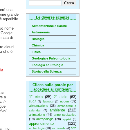
cerò una
come grande
Le diverse scienze
 reperibile
Alimentazione e Salute
 suo nome
Astronomia
i Google
inata di
Biologia
Chimica
re alcuni
na che è
Fisica
Geologia e Paleontologia
Ecologia ed Etologia
lia
Storia della Scienza
Clicca sulle parole per
accedere ai contenuti
una
1° ciclo
(85)
2° ciclo
(63)
re a
ma è
acqua
(39)
LUCA
(2)
Spartaco
(1)
alimentazione
(36)
nque
almanacchi e
ambiente
(212)
ivo"
calendari
(7)
animazione
(44)
anno scolastico
(19)
antropologia
(28)
applet
(3)
apprendimento
(121)
arte
ta Levi-
archeologia
(10)
archimede
(4)