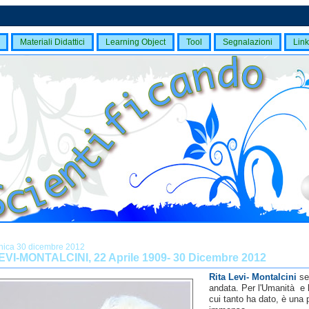
Materiali Didattici
Learning Object
Tool
Segnalazioni
Link
ica 30 dicembre 2012
EVI-MONTALCINI, 22 Aprile 1909- 30 Dicembre 2012
Rita Levi- Montalcini
se
andata. Per l'Umanità e 
cui tanto ha dato, è una 