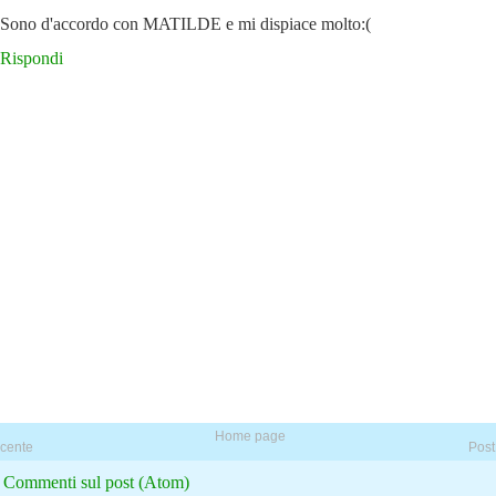
Sono d'accordo con MATILDE e mi dispiace molto:(
Rispondi
Home page
ecente
Post
:
Commenti sul post (Atom)