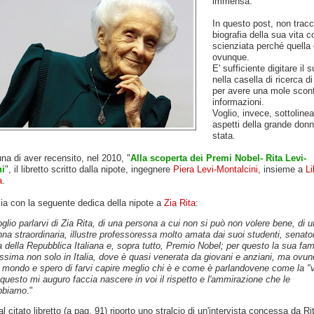
immensa.
In questo post, non trac
biografia della sua vita 
scienziata perché quella è
ovunque.
E' sufficiente digitare il
nella casella di ricerca d
per avere una mole sconf
informazioni.
Voglio, invece, sottolinea
aspetti della grande don
stata.
una di aver recensito, nel 2010, "
Alla scoperta dei Premi Nobel- Rita Levi-
i
", il libretto scritto dalla nipote, ingegnere
Piera Levi-Montalcini,
insieme a
Li
a
.
nizia con la seguente dedica della nipote a
Zia Rita
:
glio parlarvi di Zia Rita, di una persona a cui non si può non volere bene, di 
na straordinaria, illustre professoressa molto amata dai suoi studenti, senato
a della Repubblica Italiana e, sopra tutto, Premio Nobel; per questo la sua fa
issima non solo in Italia, dove è quasi venerata da giovani e anziani, ma ovu
 mondo e spero di farvi capire meglio chi è e come è parlandovene come la "v
 questo mi auguro faccia nascere in voi il rispetto e l'ammirazione che le
bbiamo
."
 citato libretto (a pag. 91) riporto uno stralcio di un'intervista concessa da Ri