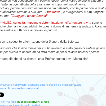
nche se non conseguiremo il Premio Nobel, con il nostro impegno sincero e
tante, in ogni attività della vita, saremo importanti ugualmente.
cludo, perché non trovo espressione più calzante, con le parole con le quali 
i-Montalcini termina il suo libro "
Il tuo futuro
", e rivolgendomi a tutti i ragazzi
me me: "
Coraggio e buona fortuna!
"
 vitalità, curiosità, impegno e determinazione nell'affrontare la vita
sono le
stiche che hanno contraddistinto questa donna di immensa grandezza. Caratter
e eredità a tutti noi e ai giovani
in primis
!
con la seguente affermazione della Signora della Scienza:
sso dire che l’unico ideale per cui ho lavorato è stato quello di aiutare gli altri
se per questo la ricerca mi ha dato molto di più di quanto potessi sperare”
.
 tutto ciò che ci ha donato, cara Professoressa Levi- Montalcini!
promuovere, condividere, segnalare questo articolo, se lo hai apprezzato.
asta cliccare sui bottoni social
.
non l'hai fatto,
puoi sottoscriverti ai feed
empre aggiornato/a, se lo desideri.