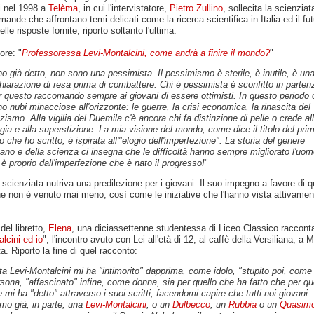
i nel 1998 a
Telèma
, in cui l'intervistatore,
Pietro Zullino
, sollecita la scienzia
ande che affrontano temi delicati come la ricerca scientifica in Italia ed il fut
lle risposte fornite, riporto soltanto l'ultima.
ore: "
Professoressa Levi-Montalcini, come andrà a finire il mondo?
"
ho già detto, non sono una pessimista. Il pessimismo è sterile, è inutile, è un
hiarazione di resa prima di combattere. Chi è pessimista è sconfitto in parten
 questo raccomando sempre ai giovani di essere ottimisti. In questo periodo 
o nubi minacciose all'orizzonte: le guerre, la crisi economica, la rinascita del
zismo. Alla vigilia del Duemila c'è ancora chi fa distinzione di pelle o crede al
ia e alla superstizione. La mia visione del mondo, come dice il titolo del pri
ro che ho scritto, è ispirata all'"elogio dell'imperfezione". La storia del genere
no e della scienza ci insegna che le difficoltà hanno sempre migliorato l'uom
è proprio dall'imperfezione che è nato il progresso!
"
scienziata nutriva una predilezione per i giovani. Il suo impegno a favore di q
ne non è venuto mai meno, così come le iniziative che l'hanno vista attivamen
del libretto,
Elena
, una diciassettenne studentessa di Liceo Classico racconta
lcini ed io
", l'incontro avuto con Lei all'età di 12, al caffè della Versiliana, a M
a. Riporto la fine di quel racconto:
ta Levi-Montalcini mi ha "intimorito" dapprima, come idolo, "stupito poi, come
sona, "affascinato" infine, come donna, sia per quello che ha fatto che per qu
 mi ha "detto" attraverso i suoi scritti, facendomi capire che tutti noi giovani
mo già, in parte, una
Levi-Montalcini
, o un
Dulbecco
, un
Rubbia
o un
Quasim