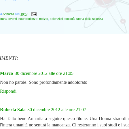
da
Annarita
alle
19:52
ltura
,
eventi
,
neuroscienze
,
notizie
,
scienziati
,
società
,
storia della scienza
MMENTI:
Marco
30 dicembre 2012 alle ore 21:05
Non ho parole! Sono profondamente addolorato
Rispondi
Roberta Sala
30 dicembre 2012 alle ore 21:07
Hai fatto bene Annarita a seguire questo filone. Una Donna straordina
l'intera umanità ne sentirà la mancanza. Ci resteranno i suoi studi e i suo