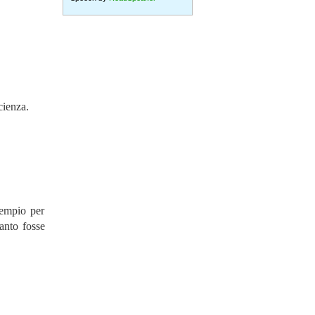
cienza.
sempio per
uanto fosse