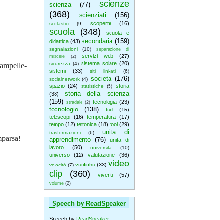
scienze
scienza
(77)
(368)
scienziati
(156)
scoperte
(16)
scolastici
(9)
scuola
(348)
scuola e
secondaria
(159)
didattica
(43)
segnalazioni
(10)
separazione di
servizi web
(27)
miscele
(2)
sistema solare
(20)
sicurezza
(4)
tampelle-
sistemi
(33)
siti linkati
(6)
societa
(176)
socialnetwork
(4)
spazio
(24)
storia
statistiche
(5)
storia della scienza
(38)
(159)
tecnologia
(23)
stradale
(2)
tecnologie
(138)
ted
(15)
telescopi
(16)
temperatura
(17)
tempo
(12)
tettonica
(18)
tool
(29)
unita di
trasformazioni
(6)
mparsa!
apprendimento
(76)
unita di
lavoro
(50)
universita
(10)
universo
(12)
valutazione
(36)
video
verifiche
(33)
velocità
(7)
clip
(360)
viventi
(57)
volume
(2)
Speech by ReadSpeaker
Speech by
ReadSpeaker