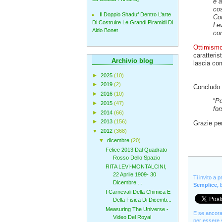
e a
cos
Il Doppio Shaduf Dentro L’arte
Con
Di Costruire Le Grandi Piramidi Di
Lev
Aldo Bonet
co
Ottimismo,
caratteri
Archivio blog
lascia com
►
2025
(10)
►
2019
(2)
Concludo 
►
2016
(10)
“
Po
►
2015
(47)
for
►
2014
(66)
►
2013
(156)
Grazie per
▼
2012
(368)
▼
dicembre
(20)
Felice 2013 Dal Quadrato
Rosso Dello Spazio
RITA LEVI-MONTALCINI,
22 Aprile 1909- 30
Ti invito a 
Dicembre ...
Semplice, b
I Carnevali Della Chimica E
Della Fisica Di Dicemb...
Measuring The Universe -
E se ancora 
Video Del Royal
per essere s