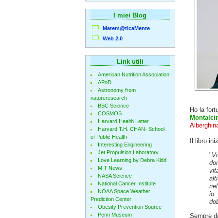
I miei Blog
Matem@ticaMente
Web 2.0
Link utili
American Nutrition Association
APoD
Astronomy from
natureresearch
BBC Science
Ho la fort
COSMOS
Montalcin
Harvard Health Letter
Alberghin
Harvard T.H. CHAN- School
of Public Health
Il libro i
Interesting Engineering
Jet Propulsion Laboratory
"
Vo
Love Learning by Debra Kidd
don
MIT News
vit
NASA Science
alt
National Cancer Institute
nel
NOAA Space Weather
io:
Prediction Center
do
Obesity Prevention Source
Penn Museum
Sempre dal