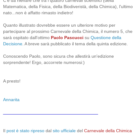
C'è da rilevare che tra i quattro carnevali scientifici (della
Matematica, della Fisica, della Biodiveristà, della Chimica), l'ultimo
nato...non è affatto rimasto indietro!
Quanto illustrato dovrebbe essere un ulteriore motivo per
partecipare al prossimo Carnevale della Chimica, il numero 5, che
sarà ospitato dall'ottimo
Paolo Pascucci
su
Questione della
Decisione
. A breve sarà pubblicato il tema della quinta edizione.
Conoscendo Paolo, sono sicura che allestirà un'edizione
sorprendente! Ergo, accorrete numerosi:)
A presto!
Annarita
__________________________________
Il
post è stato ripreso
dal
sito ufficiale
del
Carnevale della Chimica