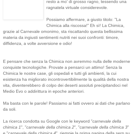
resto a mo' di grosso ragno, tessendo una
ragnatela virtuale considerevole.
Possiamo affermare, a giusto titolo: "La
Chimica alla riscossa!" Eh sì! La Chimica,
grazie al Carnevale omonimo, sta riscattando questa bellissima
materia da ingiusti sentimenti nutriti nei suoi confronti: timore,
diffidenza, a volte avversione e odio!
E pensare che senza la Chimica non avremmo nulla delle moderne
conquiste tecnologiche. Provate a pensarci un attimo! Senza la
Chimica le nostre case, gli ospedali e tutti gli ambienti, la cui
esistenza ha migliorato incontrovertibilmente la qualità della nostra
vita, diventerebbero di colpo dei deserti assoluti precipitandoci nel
Medio Evo o addirittura in epoche anteriori.
Ma basta con le parole! Passiamo ai fatti ovvero ai dati che parlano
da soli.
La ricerca condotta su Google con le keyword "
carnevale della
chimica 1
", "
carnevale della chimica 2
", "
carnevale della chimica 3
"
e "
carnevale della chimica 4
", riempie la prima pagina della serp su