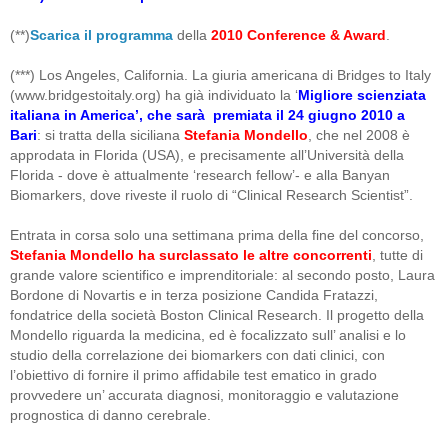
(**)
Scarica il programma
della
2010 Conference & Award
.
(***) Los Angeles, California. La giuria americana di Bridges to Italy
(www.bridgestoitaly.org) ha già individuato la ‘
Migliore scienziata
italiana in America’, che sarà premiata il 24 giugno 2010 a
Bari
: si tratta della siciliana
Stefania Mondello
, che nel 2008 è
approdata in Florida (USA), e precisamente all’Università della
Florida - dove è attualmente ‘research fellow’- e alla Banyan
Biomarkers, dove riveste il ruolo di “Clinical Research Scientist”.
Entrata in corsa solo una settimana prima della fine del concorso,
Stefania Mondello ha surclassato le altre concorrenti
, tutte di
grande valore scientifico e imprenditoriale: al secondo posto, Laura
Bordone di Novartis e in terza posizione Candida Fratazzi,
fondatrice della società Boston Clinical Research. Il progetto della
Mondello riguarda la medicina, ed è focalizzato sull’ analisi e lo
studio della correlazione dei biomarkers con dati clinici, con
l’obiettivo di fornire il primo affidabile test ematico in grado
provvedere un’ accurata diagnosi, monitoraggio e valutazione
prognostica di danno cerebrale.