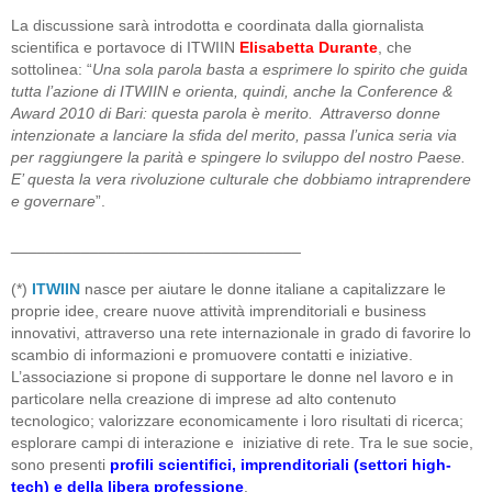
La discussione sarà introdotta e coordinata dalla giornalista
scientifica e portavoce di ITWIIN
Elisabetta Durante
, che
sottolinea: “
Una sola parola basta a esprimere lo spirito che guida
tutta l’azione di ITWIIN e orienta, quindi, anche la Conference &
Award 2010 di Bari: questa parola è merito. Attraverso donne
intenzionate a lanciare la sfida del merito, passa l’unica seria via
per raggiungere la parità e spingere lo sviluppo del nostro Paese.
E’ questa la vera rivoluzione culturale che dobbiamo intraprendere
e governare
”.
_________________________________
(*)
ITWIIN
nasce per aiutare le donne italiane a capitalizzare le
proprie idee, creare nuove attività imprenditoriali e business
innovativi, attraverso una rete internazionale in grado di favorire lo
scambio di informazioni e promuovere contatti e iniziative.
L’associazione si propone di supportare le donne nel lavoro e in
particolare nella creazione di imprese ad alto contenuto
tecnologico; valorizzare economicamente i loro risultati di ricerca;
esplorare campi di interazione e iniziative di rete. Tra le sue socie,
sono presenti
profili scientifici, imprenditoriali (settori high-
tech) e della libera professione
.