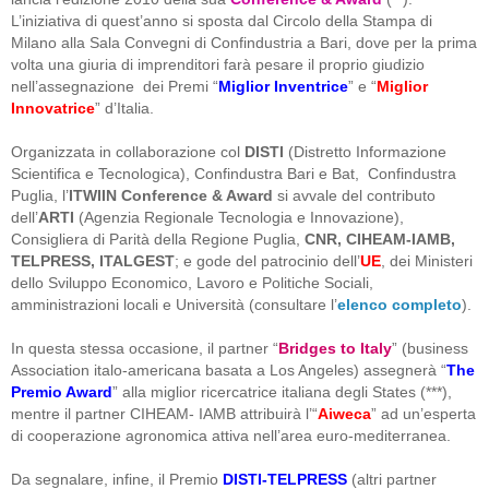
L’iniziativa di quest’anno si sposta dal Circolo della Stampa di
Milano alla Sala Convegni di Confindustria a Bari, dove per la prima
volta una giuria di imprenditori farà pesare il proprio giudizio
nell’assegnazione dei Premi “
Miglior Inventrice
” e “
Miglior
Innovatrice
” d’Italia.
Organizzata in collaborazione col
DISTI
(Distretto Informazione
Scientifica e Tecnologica), Confindustra Bari e Bat, Confindustra
Puglia, l’
ITWIIN Conference & Award
si avvale del contributo
dell’
ARTI
(Agenzia Regionale Tecnologia e Innovazione),
Consigliera di Parità della Regione Puglia,
CNR, CIHEAM-IAMB,
TELPRESS, ITALGEST
; e gode del patrocinio dell’
UE
, dei Ministeri
dello Sviluppo Economico, Lavoro e Politiche Sociali,
amministrazioni locali e Università (consultare l’
elenco completo
).
In questa stessa occasione, il partner “
Bridges to Italy
” (business
Association italo-americana basata a Los Angeles) assegnerà “
The
Premio Award
” alla miglior ricercatrice italiana degli States (***),
mentre il partner CIHEAM- IAMB attribuirà l’“
Aiweca
” ad un’esperta
di cooperazione agronomica attiva nell’area euro-mediterranea.
Da segnalare, infine, il Premio
DISTI-TELPRESS
(altri partner