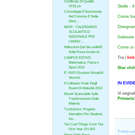
Certificato Di Qualità
Stelle - 
STELLA
Cosmologia E Astronomia
Come fu
Nel Convivio E Nella
Divin...
Disegnam
MIUR - CALENDARIO
SCOLASTICO
Galassie 
NAZIONALE PER
L’ANNO ...
Come si 
Riflessioni Dal Sito aniMAT
Sulla Prova Invalsi di...
Tra i
link
CAMPUS ESTIVO
Matematica, Fisica e
Star chil
Sport 2010
E' VIVO! Eruzioni Virtuali Al
Vesuvio
IN EVID
Il Colloquio Orale Degli
Esami Di Maturità 2010
Vi segna
Ebook Scaricabile Sulle
Primaria
Trasformazioni Della
Materia
TryScience: Progetto
Interattivo Per Studenti,
Ins...
Ten Cool Things From The
First Year Of LRO
Ti invito a 
News Dalla Nasa: