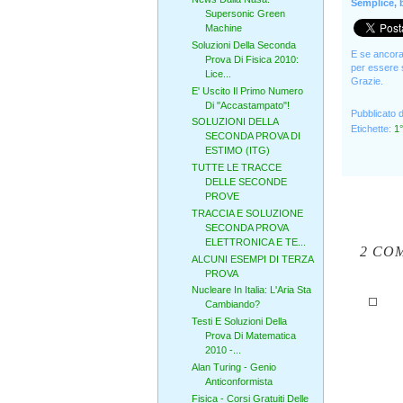
Semplice, b
Supersonic Green
Machine
Soluzioni Della Seconda
E se ancora 
Prova Di Fisica 2010:
per essere s
Lice...
Grazie.
E' Uscito Il Primo Numero
Di "Accastampato"!
Pubblicato 
SOLUZIONI DELLA
Etichette:
1°
SECONDA PROVA DI
ESTIMO (ITG)
TUTTE LE TRACCE
DELLE SECONDE
PROVE
TRACCIA E SOLUZIONE
SECONDA PROVA
ELETTRONICA E TE...
2 CO
ALCUNI ESEMPI DI TERZA
PROVA
Nucleare In Italia: L'Aria Sta
Cambiando?
Testi E Soluzioni Della
Prova Di Matematica
2010 -...
Alan Turing - Genio
Anticonformista
Fisica - Corsi Gratuiti Delle