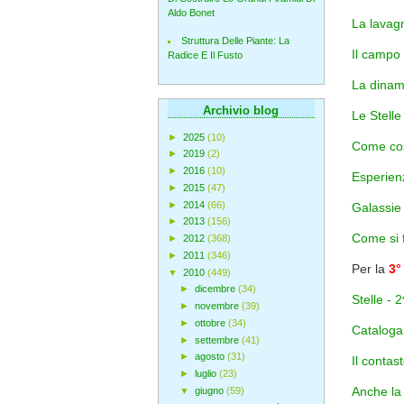
Aldo Bonet
La lavag
Struttura Delle Piante: La
Il campo
Radice E Il Fusto
La dina
Archivio blog
Le Stelle
►
2025
(10)
Come cos
►
2019
(2)
►
2016
(10)
Esperien
►
2015
(47)
►
2014
(66)
Galassie 
►
2013
(156)
Come si 
►
2012
(368)
►
2011
(346)
Per la
3°
▼
2010
(449)
►
dicembre
(34)
Stelle - 
►
novembre
(39)
►
ottobre
(34)
Catalogar
►
settembre
(41)
►
agosto
(31)
Il contast
►
luglio
(23)
Anche la 
▼
giugno
(59)