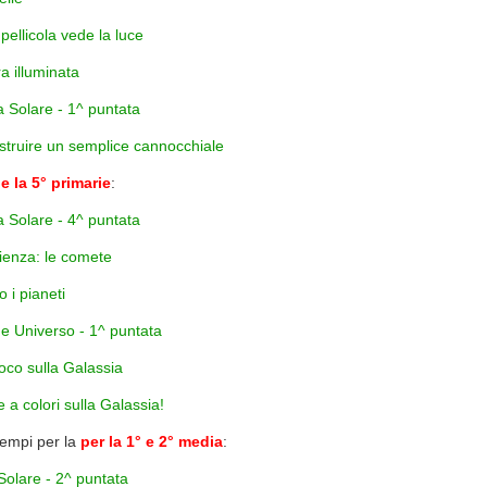
pellicola vede la luce
ra illuminata
a Solare - 1^ puntata
truire un semplice cannocchiale
 e la 5° primarie
:
a Solare - 4^ puntata
ienza: le comete
 i pianeti
e Universo - 1^ puntata
oco sulla Galassia
 a colori sulla Galassia!
sempi per la
per la 1° e 2° media
:
Solare - 2^ puntata