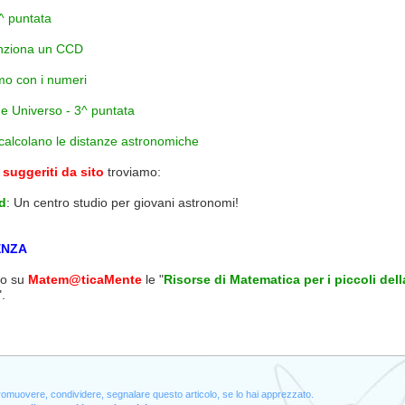
4^ puntata
nziona un CCD
o con i numeri
e Universo - 3^ puntata
calcolano le distanze astronomiche
 suggeriti da sito
troviamo:
d
: Un centro studio per giovani astronomi!
ENZA
lo su
Matem@ticaMente
le "
Risorse di Matematica per i piccoli del
".
promuovere, condividere, segnalare questo articolo, se lo hai apprezzato.