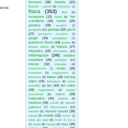
fenomeni
(38)
festivita
(22)
filosofia - articoli
(6)
tanza
finanziaria
(1)
fisica
(353)
flickr
(4)
formazione
(12)
foto
fossili
(4)
scientifiche
(16)
fumetti
(25)
genetica
(28)
geogebra
(2)
geologia
(52)
giochi
geografia
(11)
(27)
giornalismo scientifico
(2)
google
(34)
googleplus
(7)
grandezze fisiche
(14)
gravita
(9)
infanzia
(27)
illusioni ottiche
(4)
infografica
(25)
informatica
(10)
informazioni
(246)
iniziative
umanitarie
(29)
interattivi
(10)
internet
(32)
interviste
(4)
invalsi
(26)
intrattenimento
(1)
invenzioni
(3)
irraggiamento
(1)
italiano
(15)
learning
istruzione
(8)
object
(15)
letteratura
(6)
lettori
libri
(43)
libri online
scientifici
(4)
(43)
magnetismo
(3)
mappe
marco
(29)
concettuali
(6)
matematica
(43)
materia
(9)
medicina
(34)
metodo
mendel
(2)
galileiano
(7)
microscopico
(10)
missioni spaziali
(39)
miscele
(3)
modello
(12)
misure
(3)
mostre
(2)
moto dei corpi
(8)
motori di ricerca
nasa
(28)
musei
(8)
musica
(3)
(2)