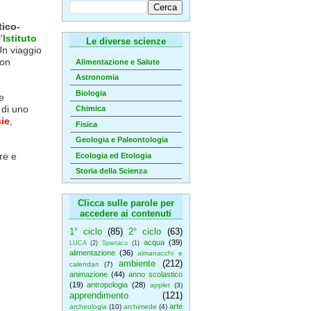
tico-
'
Istituto
Le diverse scienze
Un viaggio
con
Alimentazione e Salute
Astronomia
Biologia
e
di uno
Chimica
ie
,
Fisica
Geologia e Paleontologia
re e
Ecologia ed Etologia
Storia della Scienza
Clicca sulle parole per
accedere ai contenuti
1° ciclo
(85)
2° ciclo
(63)
acqua
(39)
LUCA
(2)
Spartaco
(1)
alimentazione
(36)
almanacchi e
ambiente
(212)
calendari
(7)
animazione
(44)
anno scolastico
(19)
antropologia
(28)
applet
(3)
apprendimento
(121)
arte
archeologia
(10)
archimede
(4)