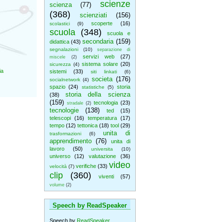
scienze
scienza
(77)
(368)
scienziati
(156)
scoperte
(16)
scolastici
(9)
scuola
(348)
scuola e
secondaria
(159)
didattica
(43)
segnalazioni
(10)
separazione di
servizi web
(27)
miscele
(2)
sistema solare
(20)
sicurezza
(4)
ia
sistemi
(33)
siti linkati
(6)
societa
(176)
socialnetwork
(4)
spazio
(24)
storia
statistiche
(5)
storia della scienza
(38)
(159)
tecnologia
(23)
stradale
(2)
tecnologie
(138)
ted
(15)
telescopi
(16)
temperatura
(17)
tempo
(12)
tettonica
(18)
tool
(29)
unita di
trasformazioni
(6)
apprendimento
(76)
unita di
lavoro
(50)
universita
(10)
universo
(12)
valutazione
(36)
video
verifiche
(33)
velocità
(7)
clip
(360)
viventi
(57)
volume
(2)
Speech by ReadSpeaker
Speech by
ReadSpeaker