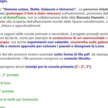
eghi,
o
"Sistema solare, Stelle, Galassie e Universo"
,
un
percorso didat
ivo
(
purtroppo il link è stato rimosso
) sull'astronomia, promosso dall
e di AstroFisica
, con la collaborazione della ditta
Banzato Hamelin
. 
ale alla scoperta dell'affascinante mondo dello Spazio extraterrestre, 
 letture e approfondimenti.
ai ragazzi delle scuole primarie e secondarie, il progetto prevede anch
oni fai-da-te, come per esempio la
costruzione di un cannocchiale
o 
scopio
, ma anche
esperimenti con calamite
,
cruciverba sulle galass
lle e sezioni apposite per colorare i pianeti e disegnare la Luna
.
e del sito possono essere scaricate
sotto forma di file pdf
da stampa
comodamente. I file possono comporre un
comodo libretto
.
opongono alcuni
esempi per la scuola primaria (
1°, 2°, 3°
)
:
 - 1^ puntata
di luce
2^ puntata
e le stelle per luminosità
elle