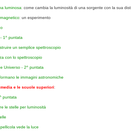
na luminosa
: come cambia la luminosità di una sorgente con la sua dis
 magnetico
: un esperimento
mo
 - 1^ puntata
truire un semplice spettroscopio
za con lo spettroscopio
e Universo - 2^ puntata
formano le immagini astronomiche
 media e le scuole superiori
:
2^ puntata
e le stelle per luminosità
elle
pellicola vede la luce