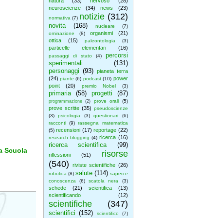
natura
(33)
nervoso
(28)
neuroscienze
(34)
news
(23)
notizie
(312)
normativa
(7)
novita
(168)
nucleare
(7)
organismi
(21)
ominazione
(8)
ottica
(15)
paleontologia
(3)
particelle elementari
(16)
percorsi
passaggi di stato
(4)
sperimentali
(131)
personaggi
(93)
pianeta terra
(24)
power
piante
(6)
podcast
(10)
point
(20)
premio Nobel
(3)
primaria
(58)
progetti
(87)
prove orali
(5)
programmazione
(2)
prove scritte
(35)
pseudoscienze
(3)
psicologia
(3)
questionari
(6)
racconti
(9)
rassegna matematica
recensioni
(17)
reportage
(22)
(5)
ricerca
(16)
research blogging
(4)
ricerca scientifica
(99)
la Scuola
risorse
riflessioni
(51)
(540)
riviste scientifiche
(26)
salute
(114)
robotica
(8)
saperi e
conoscenza
(6)
scatola nera
(3)
schede
(21)
scientifica
(13)
scientificando
(12)
scientifiche
(347)
scientifici
(152)
scientifico
(7)