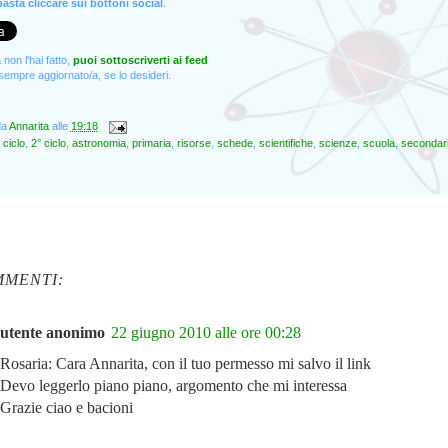
asta cliccare sui bottoni social
.
non l'hai fatto,
puoi sottoscriverti ai feed
empre aggiornato/a, se lo desideri.
da
Annarita
alle
19:18
 ciclo
,
2° ciclo
,
astronomia
,
primaria
,
risorse
,
schede
,
scientifiche
,
scienze
,
scuola
,
secondar
MMENTI:
utente anonimo
22 giugno 2010 alle ore 00:28
Rosaria: Cara Annarita, con il tuo permesso mi salvo il link
Devo leggerlo piano piano, argomento che mi interessa
Grazie ciao e bacioni