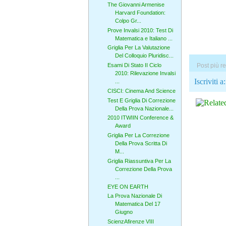
The Giovanni Armenise
Harvard Foundation:
Colpo Gr...
Prove Invalsi 2010: Test Di
Matematica e Italiano ...
Griglia Per La Valutazione
Del Colloquio Pluridisc...
Post più r
Esami Di Stato II Ciclo
2010: Rilevazione Invalsi
Iscriviti a
...
CISCI: Cinema And Science
Test E Griglia Di Correzione
Della Prova Nazionale...
2010 ITWIIN Conference &
Award
Griglia Per La Correzione
Della Prova Scritta Di
M...
Griglia Riassuntiva Per La
Correzione Della Prova
...
EYE ON EARTH
La Prova Nazionale Di
Matematica Del 17
Giugno
ScienzAfirenze VIII