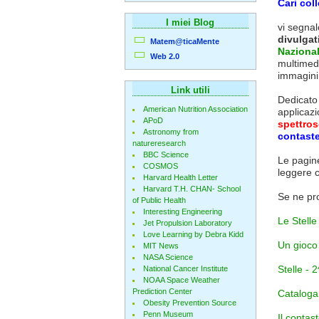
Cari coll
I miei Blog
vi segnal
divulgat
Matem@ticaMente
Nazional
Web 2.0
multimedi
immagini,
Link utili
Dedicato 
American Nutrition Association
applicazi
APoD
spettro
Astronomy from
contaste
natureresearch
BBC Science
Le pagin
COSMOS
leggere 
Harvard Health Letter
Harvard T.H. CHAN- School
Se ne pr
of Public Health
Interesting Engineering
Le Stelle
Jet Propulsion Laboratory
Love Learning by Debra Kidd
Un gioco 
MIT News
NASA Science
Stelle - 
National Cancer Institute
NOAA Space Weather
Prediction Center
Catalogar
Obesity Prevention Source
Penn Museum
Il contast