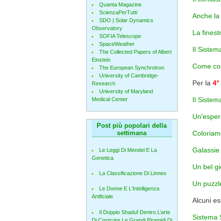
Quanta Magazine
ScienzaPerTutti
Anche la 
SDO | Solar Dynamics
Observatory
La finest
SOFIA Telescope
SpaceWeather
Il Sistem
The Collected Papers of Albert
Einstein
Come cos
The European Synchrotron
University of Cambridge-
Per la
4°
Research
University of Maryland
Il Sistem
Medical Center
Un'esper
Post più popolari della
settimana
Coloriamo
Galassie 
Le Leggi Di Mendel E La
Genetica
Un bel gi
La Classificazione Di Linneo
Un puzzle
Le Donne E L'Intelligenza
Artificiale
Alcuni e
Il Doppio Shaduf Dentro L’arte
Sistema 
Di Costruire Le Grandi Piramidi Di