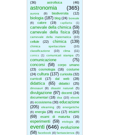
(36)
astrofisica
(46)
astronomia
(365)
biodiversita
(12)
aurora
(9)
biologia
(187)
blog
(24)
boreale
calore
(19)
(6)
capillarita
(1)
carnevale della chimica
(59)
carnevale della fisica
(93)
carnevale della matematica
(10)
chimica
(139)
cellule
(22)
chimica spettacolare
(10)
classificazione
(10)
clima
(11)
comunicati stampa
(7)
comics
(1)
comunicazione
(75)
concorsi
(58)
corpo umano
(23)
cosmologia
(16)
costume
cultura
(137)
(24)
curiosita
(32)
curricoli
(17)
dal web
(28)
didattica
(65)
didattici
(25)
dinosauri
(9)
disastri naturali
(5)
divulgazione
(97)
docenti
(24)
documentari
(18)
dsa
(10)
ebook
educazione
ecosistema
(30)
(8)
(205)
elearning
(3)
energetiche
esami
energia
(28)
esa
(17)
(6)
(69)
esami di maturita
(16)
esperimenti
(59)
etologia
(8)
eventi
(646)
evoluzione
(58)
facebook
(4)
fantascienza
(5)