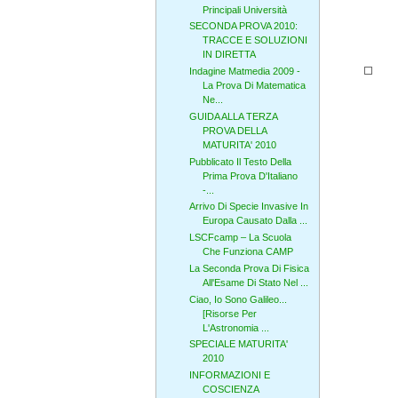
Principali Università
SECONDA PROVA 2010:
TRACCE E SOLUZIONI
IN DIRETTA
Indagine Matmedia 2009 -
La Prova Di Matematica
Ne...
GUIDA ALLA TERZA
PROVA DELLA
MATURITA' 2010
Pubblicato Il Testo Della
Prima Prova D'Italiano
-...
Arrivo Di Specie Invasive In
Europa Causato Dalla ...
LSCFcamp – La Scuola
Che Funziona CAMP
La Seconda Prova Di Fisica
All'Esame Di Stato Nel ...
Ciao, Io Sono Galileo...
[Risorse Per
L'Astronomia ...
SPECIALE MATURITA'
2010
INFORMAZIONI E
COSCIENZA