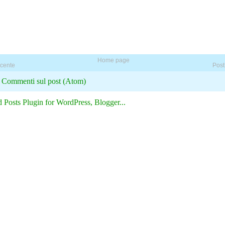
Home page
ecente
Post
:
Commenti sul post (Atom)