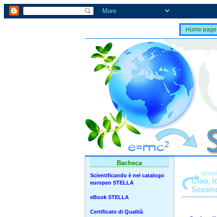
Home page
Bacheca
luned
Scientificando è nel catalogo
Ciao, I
europeo STELLA
Second
eBook STELLA
Certificato di Qualità