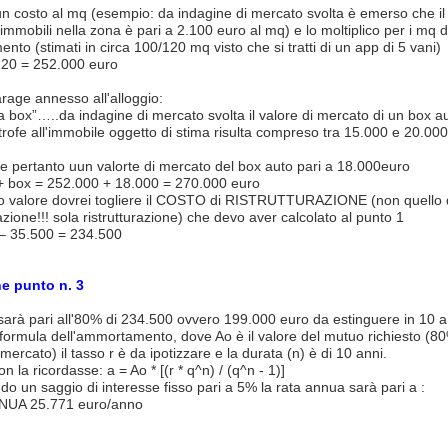
un costo al mq (esempio: da indagine di mercato svolta è emerso che il 
immobili nella zona è pari a 2.100 euro al mq) e lo moltiplico per i mq d
nto (stimati in circa 100/120 mq visto che si tratti di un app di 5 vani)
120 = 252.000 euro
rage annesso all'alloggio:
a box”…..da indagine di mercato svolta il valore di mercato di un box au
trofe all'immobile oggetto di stima risulta compreso tra 15.000 e 20.00
 pertanto uun valorte di mercato del box auto pari a 18.000euro
 + box = 252.000 + 18.000 = 270.000 euro
o valore dovrei togliere il COSTO di RISTRUTTURAZIONE (non quello 
zione!!! sola ristrutturazione) che devo aver calcolato al punto 1
– 35.500 = 234.500
e punto n. 3
sarà pari all'80% di 234.500 ovvero 199.000 euro da estinguere in 10 a
formula dell'ammortamento, dove Ao è il valore del mutuo richiesto (8
 mercato) il tasso r è da ipotizzare e la durata (n) è di 10 anni.
n la ricordasse: a = Ao * [(r * q^n) / (q^n - 1)]
 un saggio di interesse fisso pari a 5% la rata annua sarà pari a :
NUA 25.771 euro/anno