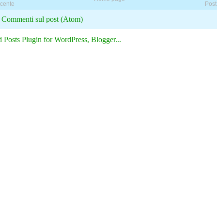
ecente
Post
:
Commenti sul post (Atom)