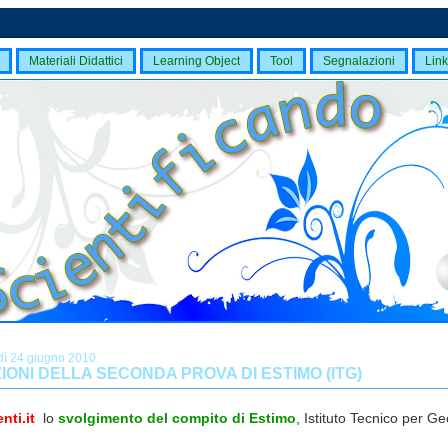
Materiali Didattici
Learning Object
Tool
Segnalazioni
Link
dì 24 giugno 2010
IONI DELLA SECONDA PROVA DI ESTIMO (ITG)
nti.it
lo
svolgimento del compito di Estimo
, Istituto Tecnico per Ge