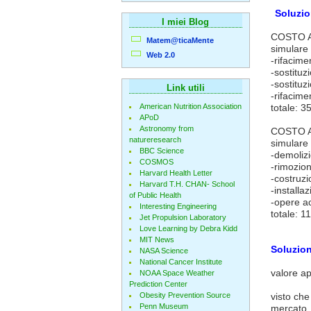
Soluzio
I miei Blog
COSTO A
Matem@ticaMente
simulare o
Web 2.0
-rifacime
-sostituz
-sostituz
Link utili
-rifacime
American Nutrition Association
totale:
APoD
Astronomy from
COSTO A
natureresearch
simulare 
BBC Science
-demoliz
COSMOS
-rimozion
Harvard Health Letter
-costruzi
Harvard T.H. CHAN- School
-installa
of Public Health
-opere a
Interesting Engineering
totale:
Jet Propulsion Laboratory
Love Learning by Debra Kidd
MIT News
Soluzion
NASA Science
National Cancer Institute
valore ap
NOAA Space Weather
Prediction Center
Obesity Prevention Source
visto che
Penn Museum
mercato.