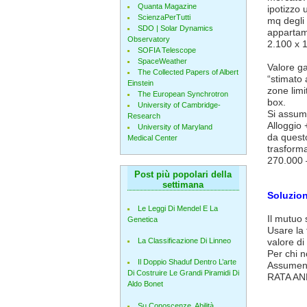
Quanta Magazine
ipotizzo 
ScienzaPerTutti
mq degli 
SDO | Solar Dynamics
appartame
Observatory
2.100 x 
SOFIA Telescope
SpaceWeather
Valore ga
The Collected Papers of Albert
“stimato 
Einstein
zone limi
The European Synchrotron
box.
University of Cambridge-
Si assume
Research
Alloggio
University of Maryland
da quest
Medical Center
trasforma
270.000 
Post più popolari della
settimana
Soluzion
Le Leggi Di Mendel E La
Il mutuo 
Genetica
Usare la 
valore di
La Classificazione Di Linneo
Per chi no
Il Doppio Shaduf Dentro L’arte
Assumendo
Di Costruire Le Grandi Piramidi Di
RATA AN
Aldo Bonet
Su Conoscenze, Abilità,