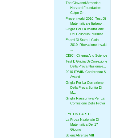
The Giovanni Armenise
Harvard Foundation:
Colpo Gr...
Prove Invalsi 2010: Test Di
Matematica e Italiano ...
Griglia Per La Valutazione
Del Colloquio Pluridisc...
Esami Di Stato II Ciclo
2010: Rilevazione Invalsi
...
CISCI: Cinema And Science
Test E Griglia Di Correzione
Della Prova Nazionale...
2010 ITWIIN Conference &
Award
Griglia Per La Correzione
Della Prova Scritta Di
M...
Griglia Riassuntiva Per La
Correzione Della Prova
...
EYE ON EARTH
La Prova Nazionale Di
Matematica Del 17
Giugno
ScienzAfirenze VIII