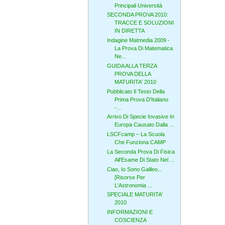
Principali Università
SECONDA PROVA 2010:
TRACCE E SOLUZIONI
IN DIRETTA
Indagine Matmedia 2009 -
La Prova Di Matematica
Ne...
GUIDA ALLA TERZA
PROVA DELLA
MATURITA' 2010
Pubblicato Il Testo Della
Prima Prova D'Italiano
-...
Arrivo Di Specie Invasive In
Europa Causato Dalla ...
LSCFcamp – La Scuola
Che Funziona CAMP
La Seconda Prova Di Fisica
All'Esame Di Stato Nel ...
Ciao, Io Sono Galileo...
[Risorse Per
L'Astronomia ...
SPECIALE MATURITA'
2010
INFORMAZIONI E
COSCIENZA