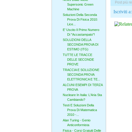
Post più r
Supersonic Green
Machine
Iscriviti a
Soluzioni Della Seconda
Prova Di Fisica 2010:
Lice...
E' Uscito Il Primo Numero
Di "Accastampato"!
SOLUZIONI DELLA
SECONDA PROVA DI
ESTIMO (ITG)
TUTTE LE TRACCE
DELLE SECONDE
PROVE
TRACCIA E SOLUZIONE
SECONDA PROVA
ELETTRONICA E TE...
ALCUNI ESEMPI DI TERZA
PROVA
Nucleare In Italia: L'Aria Sta
Cambiando?
Testi E Soluzioni Della
Prova Di Matematica
2010 -...
Alan Turing - Genio
Anticonformista
Fisica - Corsi Gratuiti Delle