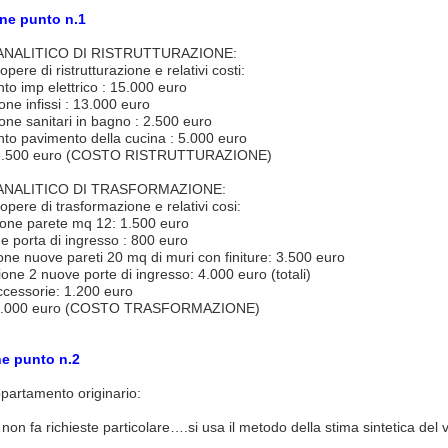
ne punto n.1
NALITICO DI RISTRUTTURAZIONE:
pere di ristrutturazione e relativi costi:
nto imp elettrico : 15.000 euro
ione infissi : 13.000 euro
ione sanitari in bagno : 2.500 euro
nto pavimento della cucina : 5.000 euro
 35.500 euro (COSTO RISTRUTTURAZIONE)
NALITICO DI TRASFORMAZIONE:
opere di trasformazione e relativi cosi:
ione parete mq 12: 1.500 euro
e porta di ingresso : 800 euro
one nuove pareti 20 mq di muri con finiture: 3.500 euro
zione 2 nuove porte di ingresso: 4.000 euro (totali)
ccessorie: 1.200 euro
 11.000 euro (COSTO TRASFORMAZIONE)
e punto n.2
partamento originario:
 non fa richieste particolare….si usa il metodo della stima sintetica del v