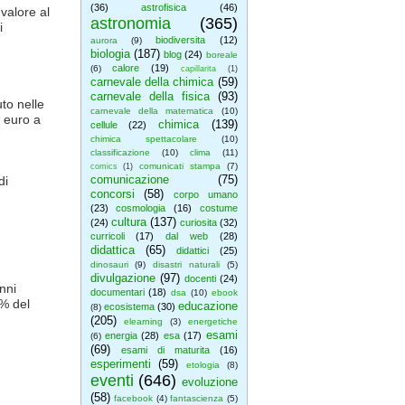
(36)
astrofisica
(46)
valore al
astronomia
(365)
i
biodiversita
(12)
aurora
(9)
biologia
(187)
blog
(24)
boreale
calore
(19)
(6)
capillarita
(1)
carnevale della chimica
(59)
carnevale della fisica
(93)
to nelle
carnevale della matematica
(10)
0 euro a
chimica
(139)
cellule
(22)
chimica spettacolare
(10)
classificazione
(10)
clima
(11)
comunicati stampa
(7)
comics
(1)
comunicazione
(75)
di
concorsi
(58)
corpo umano
(23)
cosmologia
(16)
costume
cultura
(137)
(24)
curiosita
(32)
curricoli
(17)
dal web
(28)
didattica
(65)
didattici
(25)
dinosauri
(9)
disastri naturali
(5)
divulgazione
(97)
docenti
(24)
nni
documentari
(18)
dsa
(10)
ebook
0% del
educazione
ecosistema
(30)
(8)
(205)
elearning
(3)
energetiche
esami
energia
(28)
esa
(17)
(6)
(69)
esami di maturita
(16)
esperimenti
(59)
etologia
(8)
eventi
(646)
evoluzione
(58)
facebook
(4)
fantascienza
(5)