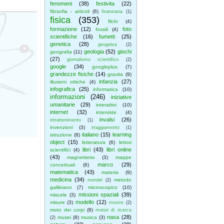
fenomeni
(38)
festivita
(22)
filosofia - articoli
(6)
finanziaria
(1)
fisica
(353)
flickr
(4)
formazione
(12)
foto
fossili
(4)
scientifiche
(16)
fumetti
(25)
genetica
(28)
geogebra
(2)
geologia
(52)
giochi
geografia
(11)
(27)
giornalismo scientifico
(2)
google
(34)
googleplus
(7)
grandezze fisiche
(14)
gravita
(9)
infanzia
(27)
illusioni ottiche
(4)
infografica
(25)
informatica
(10)
informazioni
(246)
iniziative
umanitarie
(29)
interattivi
(10)
internet
(32)
interviste
(4)
invalsi
(26)
intrattenimento
(1)
invenzioni
(3)
irraggiamento
(1)
italiano
(15)
learning
istruzione
(8)
object
(15)
letteratura
(6)
lettori
libri
(43)
libri online
scientifici
(4)
(43)
magnetismo
(3)
mappe
marco
(29)
concettuali
(6)
matematica
(43)
materia
(9)
medicina
(34)
metodo
mendel
(2)
galileiano
(7)
microscopico
(10)
missioni spaziali
(39)
miscele
(3)
modello
(12)
misure
(3)
mostre
(2)
moto dei corpi
(8)
motori di ricerca
nasa
(28)
musei
(8)
musica
(3)
(2)