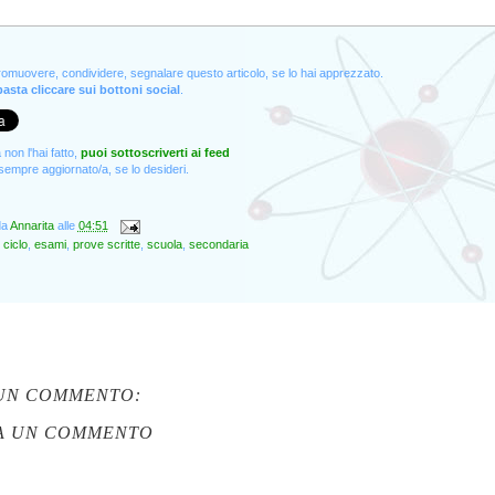
promuovere, condividere, segnalare questo articolo, se lo hai apprezzato.
asta cliccare sui bottoni social
.
non l'hai fatto,
puoi sottoscriverti ai feed
empre aggiornato/a, se lo desideri.
da
Annarita
alle
04:51
 ciclo
,
esami
,
prove scritte
,
scuola
,
secondaria
UN COMMENTO:
A UN COMMENTO