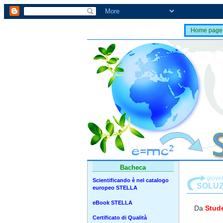
Home page
Bacheca
giove
Scientificando è nel catalogo
SOLUZ
europeo STELLA
eBook STELLA
Da
Stude
Certificato di Qualità