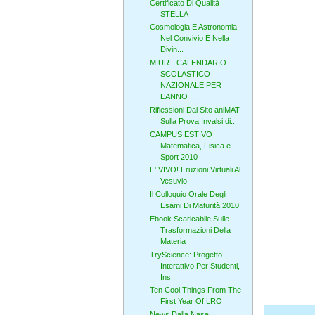
Certificato Di Qualità
STELLA
Cosmologia E Astronomia
Nel Convivio E Nella
Divin...
MIUR - CALENDARIO
SCOLASTICO
NAZIONALE PER
L’ANNO ...
Riflessioni Dal Sito aniMAT
Sulla Prova Invalsi di...
CAMPUS ESTIVO
Matematica, Fisica e
Sport 2010
E' VIVO! Eruzioni Virtuali Al
Vesuvio
Il Colloquio Orale Degli
Esami Di Maturità 2010
Ebook Scaricabile Sulle
Trasformazioni Della
Materia
TryScience: Progetto
Interattivo Per Studenti,
Ins...
Ten Cool Things From The
First Year Of LRO
News Dalla Nasa: