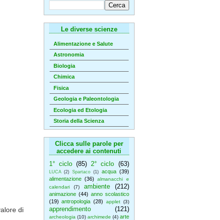
Le diverse scienze
Alimentazione e Salute
Astronomia
Biologia
Chimica
Fisica
Geologia e Paleontologia
Ecologia ed Etologia
Storia della Scienza
Clicca sulle parole per
accedere ai contenuti
1° ciclo
(85)
2° ciclo
(63)
acqua
(39)
LUCA
(2)
Spartaco
(1)
alimentazione
(36)
almanacchi e
ambiente
(212)
calendari
(7)
animazione
(44)
anno scolastico
(19)
antropologia
(28)
applet
(3)
apprendimento
(121)
alore di
arte
archeologia
(10)
archimede
(4)