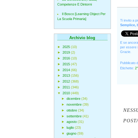
Competenze E Dintorni
Il Bosco [Learning Object Per
La Scuola Primaria]
Ti invito a 
Semplice, b
Archivio blog
E se ancora 
►
2025
(10)
per essere s
Grazie.
►
2019
(2)
►
2016
(10)
Pubblicato 
►
2015
(47)
Etichette:
2°
►
2014
(66)
►
2013
(156)
►
2012
(368)
►
2011
(346)
▼
2010
(449)
►
dicembre
(34)
►
novembre
(39)
NESS
►
ottobre
(34)
►
settembre
(41)
POST
►
agosto
(31)
►
luglio
(23)
▼
giugno
(59)