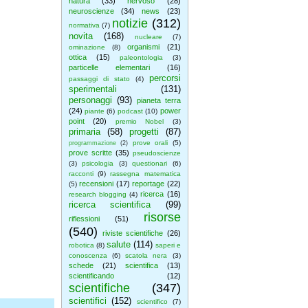
natura
(33)
nervoso
(28)
neuroscienze
(34)
news
(23)
notizie
(312)
normativa
(7)
novita
(168)
nucleare
(7)
organismi
(21)
ominazione
(8)
ottica
(15)
paleontologia
(3)
particelle elementari
(16)
percorsi
passaggi di stato
(4)
sperimentali
(131)
personaggi
(93)
pianeta terra
(24)
power
piante
(6)
podcast
(10)
point
(20)
premio Nobel
(3)
primaria
(58)
progetti
(87)
prove orali
(5)
programmazione
(2)
prove scritte
(35)
pseudoscienze
(3)
psicologia
(3)
questionari
(6)
racconti
(9)
rassegna matematica
recensioni
(17)
reportage
(22)
(5)
ricerca
(16)
research blogging
(4)
ricerca scientifica
(99)
risorse
riflessioni
(51)
(540)
riviste scientifiche
(26)
salute
(114)
robotica
(8)
saperi e
conoscenza
(6)
scatola nera
(3)
schede
(21)
scientifica
(13)
scientificando
(12)
scientifiche
(347)
scientifici
(152)
scientifico
(7)