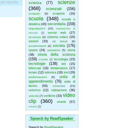
scienze
 più vecchio
scienza
(77)
(368)
scienziati
(156)
scoperte
(16)
scolastici
(9)
scuola
(348)
scuola e
secondaria
(159)
didattica
(43)
segnalazioni
(10)
separazione di
servizi web
(27)
miscele
(2)
sistema solare
(20)
sicurezza
(4)
sistemi
(33)
siti linkati
(6)
societa
(176)
socialnetwork
(4)
spazio
(24)
storia
statistiche
(5)
storia della scienza
(38)
(159)
tecnologia
(23)
stradale
(2)
tecnologie
(138)
ted
(15)
telescopi
(16)
temperatura
(17)
tempo
(12)
tettonica
(18)
tool
(29)
unita di
trasformazioni
(6)
apprendimento
(76)
unita di
lavoro
(50)
universita
(10)
universo
(12)
valutazione
(36)
video
verifiche
(33)
velocità
(7)
clip
(360)
viventi
(57)
volume
(2)
Speech by ReadSpeaker
Speech by
ReadSpeaker