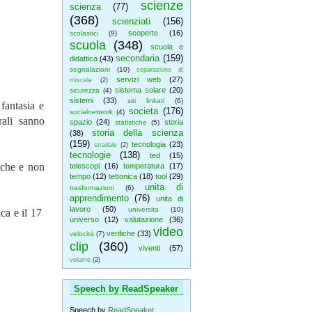
scienze
scienza
(77)
(368)
scienziati
(156)
scoperte
(16)
scolastici
(9)
scuola
(348)
scuola e
secondaria
(159)
didattica
(43)
segnalazioni
(10)
separazione di
servizi web
(27)
miscele
(2)
sistema solare
(20)
sicurezza
(4)
sistemi
(33)
siti linkati
(6)
fantasia e
societa
(176)
socialnetwork
(4)
rali sanno
spazio
(24)
storia
statistiche
(5)
storia della scienza
(38)
(159)
tecnologia
(23)
stradale
(2)
tecnologie
(138)
ted
(15)
tiche e non
telescopi
(16)
temperatura
(17)
tempo
(12)
tettonica
(18)
tool
(29)
unita di
trasformazioni
(6)
apprendimento
(76)
unita di
lavoro
(50)
universita
(10)
ica e il 17
universo
(12)
valutazione
(36)
video
verifiche
(33)
velocità
(7)
clip
(360)
viventi
(57)
volume
(2)
Speech by ReadSpeaker
Speech by
ReadSpeaker