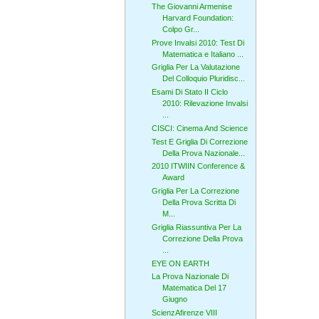
The Giovanni Armenise
Harvard Foundation:
Colpo Gr...
Prove Invalsi 2010: Test Di
Matematica e Italiano ...
Griglia Per La Valutazione
Del Colloquio Pluridisc...
Esami Di Stato II Ciclo
2010: Rilevazione Invalsi
...
CISCI: Cinema And Science
Test E Griglia Di Correzione
Della Prova Nazionale...
2010 ITWIIN Conference &
Award
Griglia Per La Correzione
Della Prova Scritta Di
M...
Griglia Riassuntiva Per La
Correzione Della Prova
...
EYE ON EARTH
La Prova Nazionale Di
Matematica Del 17
Giugno
ScienzAfirenze VIII