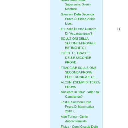
Supersonic Green
Machine
Soluzioni Della Seconda
Prova Di Fisica 2010:
Lice...
E' Uscito Il Primo Numero
Di "Accastampato"!
SOLUZIONI DELLA
SECONDA PROVA DI
ESTIMO (ITG)
TUTTE LE TRACCE
DELLE SECONDE
PROVE
TRACCIA E SOLUZIONE
SECONDA PROVA
ELETTRONICA E TE...
ALCUNI ESEMPI DI TERZA
PROVA
Nucleare In Italia: L'Aria Sta
Cambiando?
Testi E Soluzioni Della
Prova Di Matematica
2010 -...
Alan Turing - Genio
Anticonformista
Fisica - Corsi Gratuiti Delle