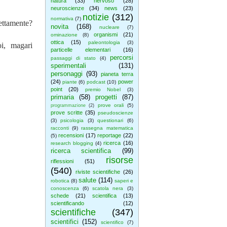
natura
(33)
nervoso
(28)
neuroscienze
(34)
news
(23)
notizie
(312)
normativa
(7)
ettamente?
novita
(168)
nucleare
(7)
organismi
(21)
ominazione
(8)
ottica
(15)
paleontologia
(3)
i, magari
particelle elementari
(16)
percorsi
passaggi di stato
(4)
sperimentali
(131)
personaggi
(93)
pianeta terra
(24)
power
piante
(6)
podcast
(10)
point
(20)
premio Nobel
(3)
primaria
(58)
progetti
(87)
prove orali
(5)
programmazione
(2)
prove scritte
(35)
pseudoscienze
(3)
psicologia
(3)
questionari
(6)
racconti
(9)
rassegna matematica
recensioni
(17)
reportage
(22)
(5)
ricerca
(16)
research blogging
(4)
ricerca scientifica
(99)
risorse
riflessioni
(51)
(540)
riviste scientifiche
(26)
salute
(114)
robotica
(8)
saperi e
conoscenza
(6)
scatola nera
(3)
schede
(21)
scientifica
(13)
scientificando
(12)
scientifiche
(347)
scientifici
(152)
scientifico
(7)