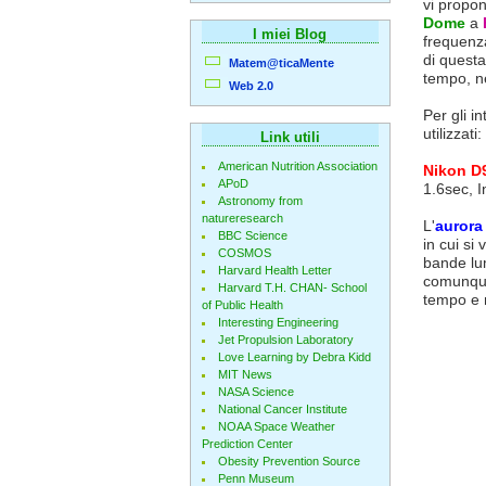
vi propon
Dome
a
I miei Blog
frequenza
di questa
Matem@ticaMente
tempo, n
Web 2.0
Per gli in
utilizzati:
Link utili
American Nutrition Association
Nikon D
APoD
1.6sec, I
Astronomy from
natureresearch
L'
aurora
BBC Science
in cui si 
COSMOS
bande lum
Harvard Health Letter
comunque
Harvard T.H. CHAN- School
tempo e n
of Public Health
Interesting Engineering
Jet Propulsion Laboratory
Love Learning by Debra Kidd
MIT News
NASA Science
National Cancer Institute
NOAA Space Weather
Prediction Center
Obesity Prevention Source
Penn Museum