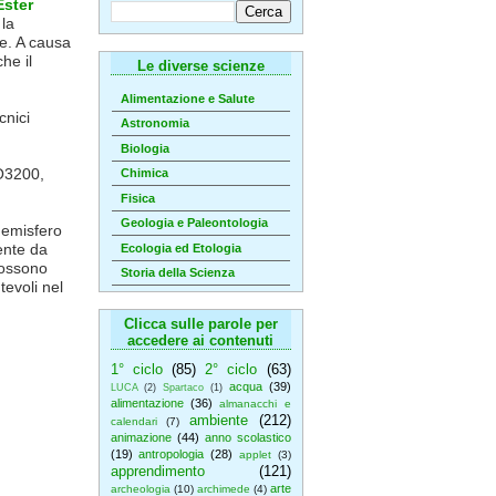
Ester
 la
ne. A causa
he il
Le diverse scienze
Alimentazione e Salute
cnici
Astronomia
Biologia
O3200,
Chimica
Fisica
Geologia e Paleontologia
'emisfero
ente da
Ecologia ed Etologia
possono
Storia della Scienza
evoli nel
Clicca sulle parole per
accedere ai contenuti
1° ciclo
(85)
2° ciclo
(63)
acqua
(39)
LUCA
(2)
Spartaco
(1)
alimentazione
(36)
almanacchi e
ambiente
(212)
calendari
(7)
animazione
(44)
anno scolastico
(19)
antropologia
(28)
applet
(3)
apprendimento
(121)
arte
archeologia
(10)
archimede
(4)