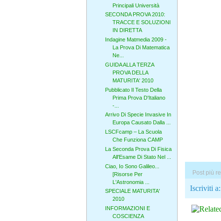
Principali Università
SECONDA PROVA 2010:
TRACCE E SOLUZIONI
IN DIRETTA
Indagine Matmedia 2009 -
La Prova Di Matematica
Ne...
GUIDA ALLA TERZA
PROVA DELLA
MATURITA' 2010
Pubblicato Il Testo Della
Prima Prova D'Italiano
-...
Arrivo Di Specie Invasive In
Europa Causato Dalla ...
LSCFcamp – La Scuola
Che Funziona CAMP
La Seconda Prova Di Fisica
All'Esame Di Stato Nel ...
Ciao, Io Sono Galileo...
Post più r
[Risorse Per
L'Astronomia ...
Iscriviti a
SPECIALE MATURITA'
2010
INFORMAZIONI E
COSCIENZA