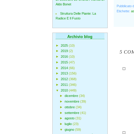
Aldo Bonet
Pubblicato 
Etichette:
a
Struttura Delle Piante: La
Radice E Il Fusto
Archivio blog
►
2025
(10)
►
2019
(2)
5 CO
►
2016
(10)
►
2015
(47)
►
2014
(66)
►
2013
(156)
►
2012
(368)
►
2011
(346)
▼
2010
(449)
►
dicembre
(34)
►
novembre
(39)
►
ottobre
(34)
►
settembre
(41)
►
agosto
(31)
►
luglio
(23)
▼
giugno
(59)