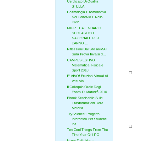
Certificato Di Qualità
STELLA
Cosmologia E Astronomia
Nel Convivio E Nella
Divin...
MIUR - CALENDARIO
SCOLASTICO
NAZIONALE PER
L’ANNO ...
Riflessioni Dal Sito aniMAT
Sulla Prova Invalsi di...
CAMPUS ESTIVO
Matematica, Fisica e
Sport 2010
E' VIVO! Eruzioni Virtuali Al
Vesuvio
Il Colloquio Orale Degli
Esami Di Maturità 2010
Ebook Scaricabile Sulle
Trasformazioni Della
Materia
TryScience: Progetto
Interattivo Per Studenti,
Ins...
Ten Cool Things From The
First Year Of LRO
News Dalla Nasa: