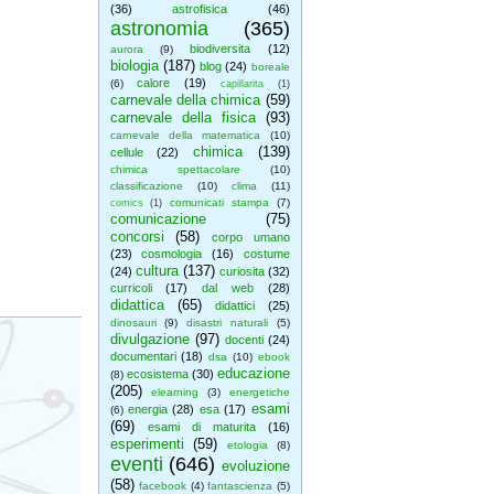
(36)
astrofisica
(46)
astronomia
(365)
biodiversita
(12)
aurora
(9)
biologia
(187)
blog
(24)
boreale
calore
(19)
(6)
capillarita
(1)
carnevale della chimica
(59)
carnevale della fisica
(93)
carnevale della matematica
(10)
chimica
(139)
cellule
(22)
chimica spettacolare
(10)
classificazione
(10)
clima
(11)
comunicati stampa
(7)
comics
(1)
comunicazione
(75)
concorsi
(58)
corpo umano
(23)
cosmologia
(16)
costume
cultura
(137)
(24)
curiosita
(32)
curricoli
(17)
dal web
(28)
didattica
(65)
didattici
(25)
dinosauri
(9)
disastri naturali
(5)
divulgazione
(97)
docenti
(24)
documentari
(18)
dsa
(10)
ebook
educazione
ecosistema
(30)
(8)
(205)
elearning
(3)
energetiche
esami
energia
(28)
esa
(17)
(6)
(69)
esami di maturita
(16)
esperimenti
(59)
etologia
(8)
eventi
(646)
evoluzione
(58)
facebook
(4)
fantascienza
(5)