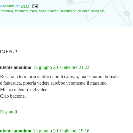
da
Annarita
alle
20:17
stronomia
,
fenomeni
,
fisica
,
ottica
,
risorse
,
scientifiche
,
scienze
,
video clip
MMENTI:
utente anonimo
12 giugno 2010 alle ore 21:23
Rosaria: i termini scientifici non li capisco, ma le aurora boreale
è fantastica, poterla vedere sarebbe veramente il massimo.
Mi accontento del video
Ciao bacione.
Rispondi
utente anonimo
13 giugno 2010 alle ore 19:16