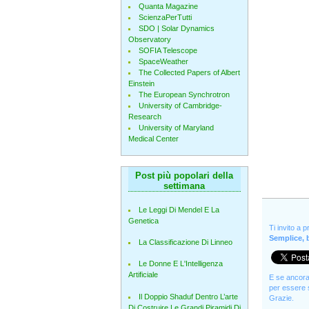
Quanta Magazine
ScienzaPerTutti
SDO | Solar Dynamics
Observatory
SOFIA Telescope
SpaceWeather
The Collected Papers of Albert
Einstein
The European Synchrotron
University of Cambridge-
Research
University of Maryland
Medical Center
Post più popolari della
settimana
Le Leggi Di Mendel E La
Genetica
Ti invito a 
Semplice, b
La Classificazione Di Linneo
Le Donne E L'Intelligenza
Artificiale
E se ancora 
per essere s
Il Doppio Shaduf Dentro L’arte
Grazie.
Di Costruire Le Grandi Piramidi Di