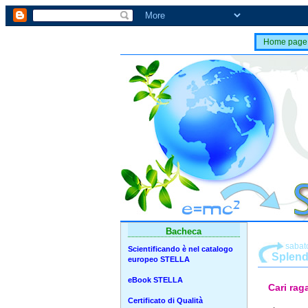
Home page
Bacheca
sabat
Scientificando è nel catalogo
Splend
europeo STELLA
eBook STELLA
Cari raga
Certificato di Qualità