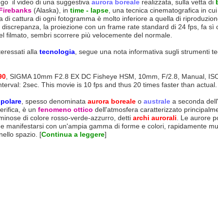
go il video di una suggestiva
aurora boreale
realizzata, sulla vetta di
Firebanks
(Alaska), in
time - lapse
, una tecnica cinematografica in cui
 di cattura di ogni fotogramma è molto inferiore a quella di riproduzio
 discrepanza, la proiezione con un
frame rate
standard di 24 fps, fa sì c
el
filmat
o
, sembri scorrere più velocemente del normale.
teressati alla
tecnologia
, segue una nota informativa sugli strumenti te
90
, SIGMA 10mm F2.8 EX DC Fisheye HSM, 10mm, F/2.8, Manual, IS
nterval: 2sec. This movie is 10 fps and thus 20 times faster than actual.
 polare
, spesso denominata
aurora boreale
o
australe
a seconda dell
verifica, è un
fenomeno ottico
dell'atmosfera caratterizzato principalm
inose di colore rosso-verde-azzurro, detti
archi aurorali
. Le aurore 
 manifestarsi con un'ampia gamma di forme e colori, rapidamente mut
ello spazio. [
Continua a leggere
]