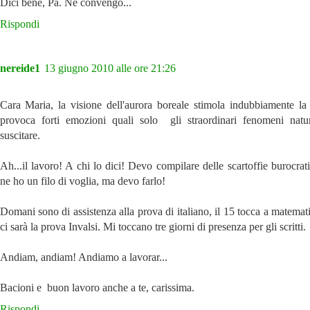
Dici bene, Pa. Ne convengo...
Rispondi
nereide1
13 giugno 2010 alle ore 21:26
Cara Maria, la visione dell'aurora boreale stimola indubbiamente la 
provoca forti emozioni quali solo gli straordinari fenomeni natu
suscitare.
Ah...il lavoro! A chi lo dici! Devo compilare delle scartoffie burocra
ne ho un filo di voglia, ma devo farlo!
Domani sono di assistenza alla prova di italiano, il 15 tocca a matemat
ci sarà la prova Invalsi. Mi toccano tre giorni di presenza per gli scritti.
Andiam, andiam! Andiamo a lavorar...
Bacioni e buon lavoro anche a te, carissima.
Rispondi