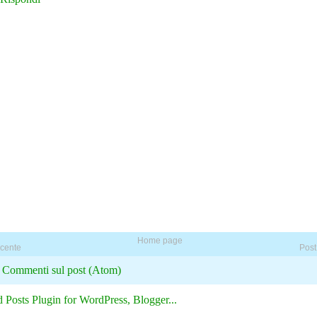
Home page
ecente
Post
:
Commenti sul post (Atom)