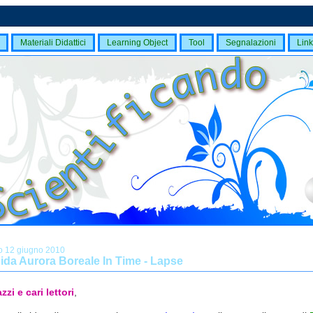
Materiali Didattici
Learning Object
Tool
Segnalazioni
Link
o 12 giugno 2010
ida Aurora Boreale In Time - Lapse
zzi e cari lettori
,