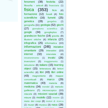
fenomeni
(38)
festivita
(22)
filosofia - articoli
(6)
finanziaria
(1)
fisica
(353)
flickr
(4)
formazione
(12)
foto
fossili
(4)
scientifiche
(16)
fumetti
(25)
genetica
(28)
geogebra
(2)
geologia
(52)
giochi
geografia
(11)
(27)
giornalismo scientifico
(2)
google
(34)
googleplus
(7)
grandezze fisiche
(14)
gravita
(9)
infanzia
(27)
illusioni ottiche
(4)
infografica
(25)
informatica
(10)
informazioni
(246)
iniziative
umanitarie
(29)
interattivi
(10)
internet
(32)
interviste
(4)
invalsi
(26)
intrattenimento
(1)
invenzioni
(3)
irraggiamento
(1)
italiano
(15)
learning
istruzione
(8)
object
(15)
letteratura
(6)
lettori
libri
(43)
libri online
scientifici
(4)
(43)
magnetismo
(3)
mappe
marco
(29)
concettuali
(6)
matematica
(43)
materia
(9)
medicina
(34)
metodo
mendel
(2)
galileiano
(7)
microscopico
(10)
missioni spaziali
(39)
miscele
(3)
modello
(12)
misure
(3)
mostre
(2)
moto dei corpi
(8)
motori di ricerca
nasa
(28)
musei
(8)
musica
(3)
(2)