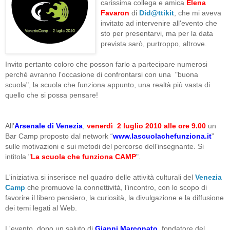
carissima collega e amica
Elena
Favaron
di
Did@ttikit
, che mi aveva
invitato ad intervenire all'evento che
sto per presentarvi, ma per la data
prevista sarò,
purtroppo,
altrove.
Invito pertanto coloro che posson farlo a partecipare numerosi
perché avranno l'occasione di confrontarsi con una "buona
scuola", la scuola che funziona appunto, una realtà più vasta di
quello che si possa pensare!
All’
Arsenale di Venezia
,
venerdì 2 luglio 2010 alle ore 9.00
un
Bar Camp proposto dal network “
www.lascuolachefunziona.it
”
sulle motivazioni e sui metodi del percorso dell’insegnante. Si
intitola "
La scuola che funziona CAMP
".
L'iniziativa si inserisce nel quadro delle attività culturali del
Venezia
Camp
che promuove la connettività, l’incontro, con lo scopo di
favorire il libero pensiero, la curiosità, la divulgazione e la diffusione
dei temi legati al Web.
L'evento, dopo un saluto di
Gianni Marconato
, fondatore del