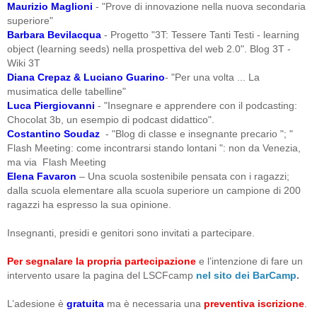
Maurizio Maglioni
- "Prove di innovazione nella nuova secondaria
superiore"
Barbara Bevilacqua
- Progetto "3T: Tessere Tanti Testi - learning
object (learning seeds) nella prospettiva del web 2.0". Blog 3T -
Wiki 3T
Diana Crepaz & Luciano Guarino
- "Per una volta ... La
musimatica delle tabelline"
Luca Piergiovanni
- "Insegnare e apprendere con il podcasting:
Chocolat 3b, un esempio di podcast didattico".
Costantino Soudaz
- "Blog di classe e insegnante precario "; "
Flash Meeting: come incontrarsi stando lontani ": non da Venezia,
ma via Flash Meeting
Elena Favaron
– Una scuola sostenibile pensata con i ragazzi;
dalla scuola elementare alla scuola superiore un campione di 200
ragazzi ha espresso la sua opinione.
Insegnanti, presidi e genitori sono invitati a partecipare.
Per segnalare la propria partecipazione
e l’intenzione di fare un
intervento usare la pagina del LSCFcamp
nel sito dei BarCamp
.
L’adesione è
gratuita
ma è necessaria una
preventiva iscrizione
.