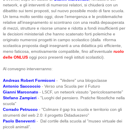
network, e gli interventi di numerosi relatori, si chiuderà con un
dibattito sui temi proposti, sul nuovo possibile modo di fare scuola.
Un tema molto sentito oggi, dove l'emergenza e le problematiche
relative all’insegnamento si scontrano con una realtà depauperata
di mezzi, strutture e risorse umane e ridotta a fondi insufficienti per
le decisioni ministeriali che hanno scatenato forti polemiche e
originato numerosi progetti in campo scolastico (dalla riforma
scolastica proposta dagli insegnanti a una didattica più efficiente,
meno faticosa, emotivamente compatibile, fino all’eventuale
ruolo
delle ONLUS
oggi poco presenti negli istituti scolastici).
Al convegno interverranno:
Andreas Robert Formiconi
- "Vedere" una blogoclasse
Antonio Saccoccio
- Verso una Scuola per il Futuro
Gianni Marconato
- LSCF, un network vissuto "pericolosamente"
Stefano Zampieri
- "Luoghi del pensiero. Pratiche filosofiche nella
scuola"
Corrado Petrucco
- "Colmare il gap tra scuola e territorio con gli
strumenti del web 2.0: il progetto Didaduezero"
Paolo Beneventi
- Dal cortile della scuola al "museo virtuale dei
piccoli animali".