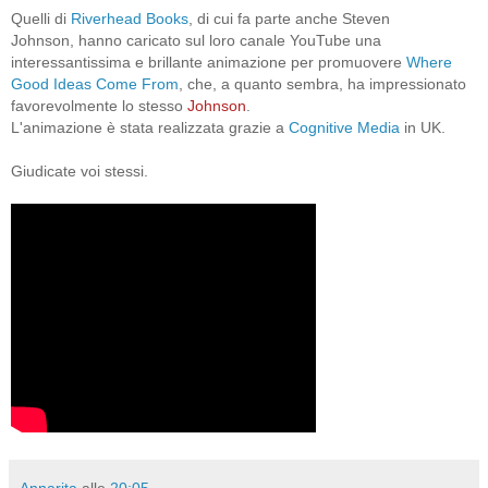
Quelli di
Riverhead Books
, di cui fa parte anche Steven
Johnson, hanno caricato sul loro canale YouTube una
interessantissima e brillante animazione per promuovere
Where
Good Ideas Come From
, che, a quanto sembra, ha impressionato
favorevolmente lo stesso
Johnson
.
L'animazione è stata realizzata grazie a
Cognitive Media
in UK.
Giudicate voi stessi.
Annarita
alle
20:05