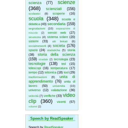
scienze
scienza
(77)
(368)
scienziati
(156)
scoperte
(16)
scolastici
(9)
scuola
(348)
scuola e
secondaria
(159)
didattica
(43)
segnalazioni
(10)
separazione di
servizi web
(27)
miscele
(2)
sistema solare
(20)
sicurezza
(4)
sistemi
(33)
siti linkati
(6)
societa
(176)
socialnetwork
(4)
spazio
(24)
storia
statistiche
(5)
storia della scienza
(38)
(159)
tecnologia
(23)
stradale
(2)
tecnologie
(138)
ted
(15)
telescopi
(16)
temperatura
(17)
tempo
(12)
tettonica
(18)
tool
(29)
unita di
trasformazioni
(6)
apprendimento
(76)
unita di
lavoro
(50)
universita
(10)
universo
(12)
valutazione
(36)
video
verifiche
(33)
velocità
(7)
clip
(360)
viventi
(57)
volume
(2)
Speech by ReadSpeaker
Speech by
ReadSpeaker