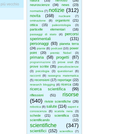
natura
(33)
nervoso
(28)
 più vecchio
neuroscienze
(34)
news
(23)
notizie
(312)
normativa
(7)
novita
(168)
nucleare
(7)
organismi
(21)
ominazione
(8)
ottica
(15)
paleontologia
(3)
particelle elementari
(16)
percorsi
passaggi di stato
(4)
sperimentali
(131)
personaggi
(93)
pianeta terra
(24)
power
piante
(6)
podcast
(10)
point
(20)
premio Nobel
(3)
primaria
(58)
progetti
(87)
prove orali
(5)
programmazione
(2)
prove scritte
(35)
pseudoscienze
(3)
psicologia
(3)
questionari
(6)
racconti
(9)
rassegna matematica
recensioni
(17)
reportage
(22)
(5)
ricerca
(16)
research blogging
(4)
ricerca scientifica
(99)
risorse
riflessioni
(51)
(540)
riviste scientifiche
(26)
salute
(114)
robotica
(8)
saperi e
conoscenza
(6)
scatola nera
(3)
schede
(21)
scientifica
(13)
scientificando
(12)
scientifiche
(347)
scientifici
(152)
scientifico
(7)