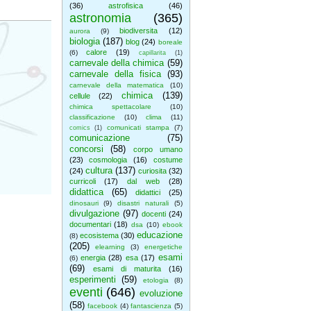
(36)
astrofisica
(46)
astronomia
(365)
biodiversita
(12)
aurora
(9)
biologia
(187)
blog
(24)
boreale
calore
(19)
(6)
capillarita
(1)
carnevale della chimica
(59)
carnevale della fisica
(93)
carnevale della matematica
(10)
chimica
(139)
cellule
(22)
chimica spettacolare
(10)
classificazione
(10)
clima
(11)
comunicati stampa
(7)
comics
(1)
comunicazione
(75)
concorsi
(58)
corpo umano
(23)
cosmologia
(16)
costume
cultura
(137)
(24)
curiosita
(32)
curricoli
(17)
dal web
(28)
didattica
(65)
didattici
(25)
dinosauri
(9)
disastri naturali
(5)
divulgazione
(97)
docenti
(24)
documentari
(18)
dsa
(10)
ebook
educazione
ecosistema
(30)
(8)
(205)
elearning
(3)
energetiche
esami
energia
(28)
esa
(17)
(6)
(69)
esami di maturita
(16)
esperimenti
(59)
etologia
(8)
eventi
(646)
evoluzione
(58)
facebook
(4)
fantascienza
(5)