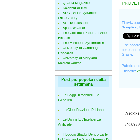
PROVE I
Quanta Magazine
ScienzaPerTutti
SDO | Solar Dynamics
Observatory
Ti invito a 
SOFIA Telescope
Semplice, b
SpaceWeather
The Collected Papers of Albert
Einstein
The European Synchrotron
E se ancora 
University of Cambridge-
per essere s
Research
Grazie.
University of Maryland
Medical Center
Pubblicato 
Etichette:
2°
Post più popolari della
settimana
Le Leggi Di Mendel E La
Genetica
La Classificazione Di Linneo
NESS
Le Donne E L'Intelligenza
POST
Artificiale
Il Doppio Shaduf Dentro L’arte
Di Costruire Le Grandi Piramidi Di