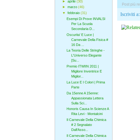
►
aprile
(30)
Post più r
►
marzo
(46)
▼
febbraio
(31)
Iscriviti a
Esempi Di Prove INVALSI
Per La Scuola
Secondaria D...
Oscurita' E Luce |
Carnevale Della Fisica #
16 Da ...
La Teoria Delle Stringhe -
L'Universo Elegante
[Su...
Premio ITWIIN 2011 |
Migliore Inventrice E
Miglior...
La Luce E I Colori | Prima
Parte
Da 15enne A 15enne:
Appassionata Lettera
Sulla Sci...
Honoris Causa In Scienze A
Rita Levi - Montalcini
Il Carnevale Della Chimica
# 2 Segnalato
Dall'Asso...
Il Carnevale Della Chimica