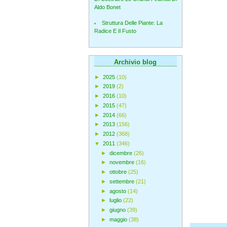
Aldo Bonet
Struttura Delle Piante: La
Radice E Il Fusto
Archivio blog
►
2025
(10)
►
2019
(2)
►
2016
(10)
►
2015
(47)
►
2014
(66)
►
2013
(156)
►
2012
(368)
▼
2011
(346)
►
dicembre
(26)
►
novembre
(16)
►
ottobre
(25)
►
settembre
(21)
►
agosto
(14)
►
luglio
(22)
►
giugno
(39)
►
maggio
(38)