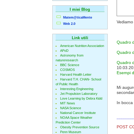
I miei Blog
Matem@ticaMente
Vediamo d
Web 2.0
Link utili
Quadro di
American Nutrition Association
APoD
Quadro d
Astronomy from
natureresearch
Quadro di
BBC Science
10.03.20
COSMOS
Esempi d
Harvard Health Letter
Harvard T.H. CHAN- School
of Public Health
Mi auguro
Interesting Engineering
secondari
Jet Propulsion Laboratory
Love Learning by Debra Kidd
In bocca 
MIT News
NASA Science
National Cancer Institute
________
NOAA Space Weather
Prediction Center
POST C
Obesity Prevention Source
Penn Museum