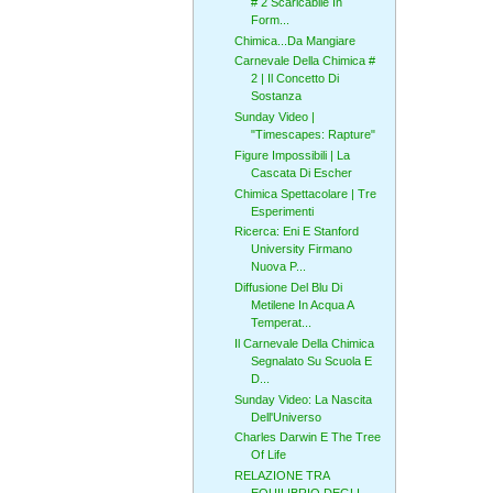
# 2 Scaricabile In
Form...
Chimica...Da Mangiare
Carnevale Della Chimica #
2 | Il Concetto Di
Sostanza
Sunday Video |
"Timescapes: Rapture"
Figure Impossibili | La
Cascata Di Escher
Chimica Spettacolare | Tre
Esperimenti
Ricerca: Eni E Stanford
University Firmano
Nuova P...
Diffusione Del Blu Di
Metilene In Acqua A
Temperat...
Il Carnevale Della Chimica
Segnalato Su Scuola E
D...
Sunday Video: La Nascita
Dell'Universo
Charles Darwin E The Tree
Of Life
RELAZIONE TRA