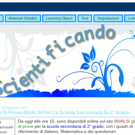
Materiali Didattici
Learning Object
Tool
Segnalazioni
Link
ì 28 febbraio 2011
 Di Prove INVALSI Per La Scuola Secondaria Di 2° Grado
Da oggi alle ore 15,
sono disponibili online
sul sito
INVALSI
gl
di prove
per la
scuola secondaria di 2° grado,
con i quadri di
riferimento di Italiano, Matematica e dei questionari.