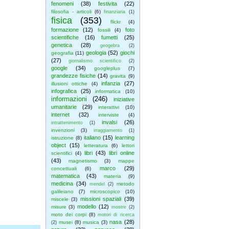
fenomeni
(38)
festivita
(22)
filosofia - articoli
(6)
finanziaria
(1)
fisica
(353)
flickr
(4)
formazione
(12)
foto
fossili
(4)
scientifiche
(16)
fumetti
(25)
genetica
(28)
geogebra
(2)
geologia
(52)
giochi
geografia
(11)
(27)
giornalismo scientifico
(2)
google
(34)
googleplus
(7)
grandezze fisiche
(14)
gravita
(9)
infanzia
(27)
illusioni ottiche
(4)
infografica
(25)
informatica
(10)
informazioni
(246)
iniziative
umanitarie
(29)
interattivi
(10)
internet
(32)
interviste
(4)
invalsi
(26)
intrattenimento
(1)
invenzioni
(3)
irraggiamento
(1)
italiano
(15)
learning
istruzione
(8)
object
(15)
letteratura
(6)
lettori
libri
(43)
libri online
scientifici
(4)
(43)
magnetismo
(3)
mappe
marco
(29)
concettuali
(6)
matematica
(43)
materia
(9)
medicina
(34)
metodo
mendel
(2)
galileiano
(7)
microscopico
(10)
missioni spaziali
(39)
miscele
(3)
modello
(12)
misure
(3)
mostre
(2)
moto dei corpi
(8)
motori di ricerca
nasa
(28)
musei
(8)
musica
(3)
(2)