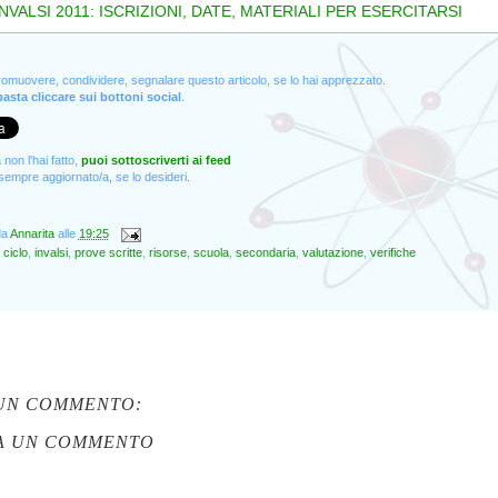
NVALSI 2011: ISCRIZIONI, DATE, MATERIALI PER ESERCITARSI
promuovere, condividere, segnalare questo articolo, se lo hai apprezzato.
asta cliccare sui bottoni social
.
non l'hai fatto,
puoi sottoscriverti ai feed
empre aggiornato/a, se lo desideri.
da
Annarita
alle
19:25
 ciclo
,
invalsi
,
prove scritte
,
risorse
,
scuola
,
secondaria
,
valutazione
,
verifiche
UN COMMENTO:
A UN COMMENTO