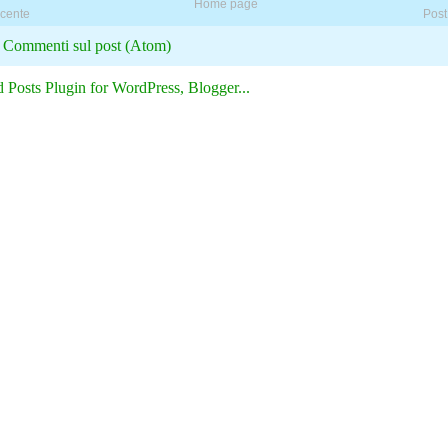
Home page
ecente
Post
:
Commenti sul post (Atom)