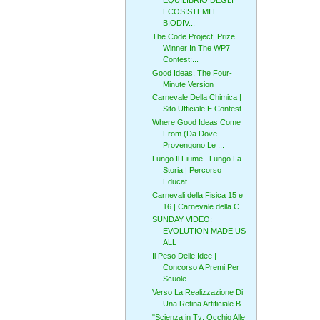
EQUILIBRIO DEGLI
ECOSISTEMI E
BIODIV...
The Code Project| Prize
Winner In The WP7
Contest:...
Good Ideas, The Four-
Minute Version
Carnevale Della Chimica |
Sito Ufficiale E Contest...
Where Good Ideas Come
From (Da Dove
Provengono Le ...
Lungo Il Fiume...Lungo La
Storia | Percorso
Educat...
Carnevali della Fisica 15 e
16 | Carnevale della C...
SUNDAY VIDEO:
EVOLUTION MADE US
ALL
Il Peso Delle Idee |
Concorso A Premi Per
Scuole
Verso La Realizzazione Di
Una Retina Artificiale B...
"Scienza in Tv: Occhio Alle