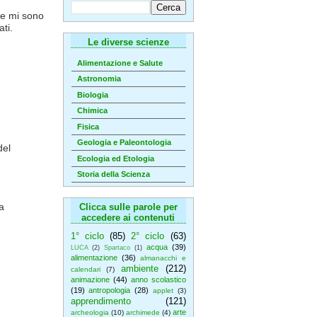
he mi sono
ti.
Le diverse scienze
Alimentazione e Salute
Astronomia
Biologia
Chimica
Fisica
Geologia e Paleontologia
del
Ecologia ed Etologia
Storia della Scienza
a
Clicca sulle parole per
accedere ai contenuti
1° ciclo
(85)
2° ciclo
(63)
acqua
(39)
LUCA
(2)
Spartaco
(1)
alimentazione
(36)
almanacchi e
ambiente
(212)
calendari
(7)
animazione
(44)
anno scolastico
(19)
antropologia
(28)
applet
(3)
apprendimento
(121)
arte
archeologia
(10)
archimede
(4)