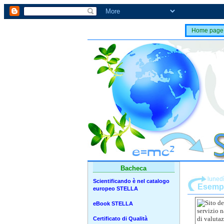
Home page
Bacheca
luned
Scientificando è nel catalogo
Esempi
europeo STELLA
eBook STELLA
Certificato di Qualità